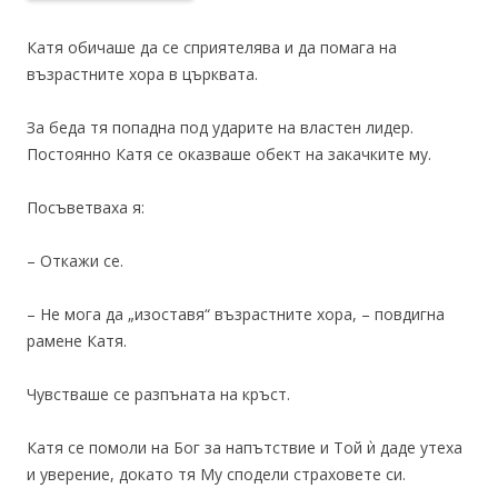
Катя обичаше да се сприятелява и да помага на
възрастните хора в църквата.
За беда тя попадна под ударите на властен лидер.
Постоянно Катя се оказваше обект на закачките му.
Посъветваха я:
– Откажи се.
– Не мога да „изоставя“ възрастните хора, – повдигна
рамене Катя.
Чувстваше се разпъната на кръст.
Катя се помоли на Бог за напътствие и Той ѝ даде утеха
и уверение, докато тя Му сподели страховете си.