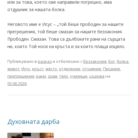
или за това, което сме направили погрешно, има
отдушник за нашата болка.
Неговото име е Исус – „той беше прободен за нашите
прегрешения, той беше смазан за нашите беззакония.
Прободен. Смазан. Това са дълбоките рани на сърцата
ни, които Той носи на кръста и за които плаща изцяло.
Публикувано в
разказ
и отбелязано с
беззакония
,
Бог
,
болка
,
живот
,
Исус
,
кръст
,
място
,
отделение
,
отчаяние
,
Писание
,
прегрешения
,
рани
,
срам
,
тяло
,
училище
,
църква
на
03.06.2026
.
Духовната дарба