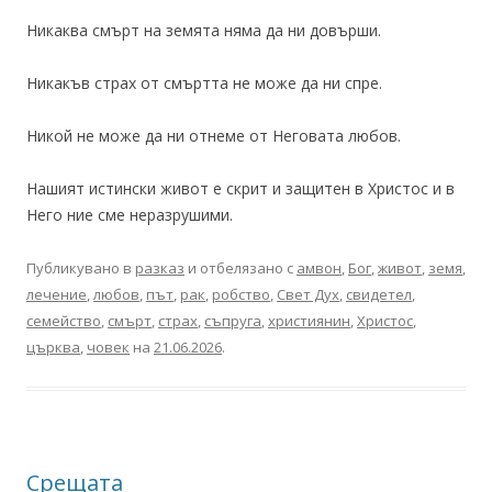
Никаква смърт на земята няма да ни довърши.
Никакъв страх от смъртта не може да ни спре.
Никой не може да ни отнеме от Неговата любов.
Нашият истински живот е скрит и защитен в Христос и в
Него ние сме неразрушими.
Публикувано в
разказ
и отбелязано с
амвон
,
Бог
,
живот
,
земя
,
лечение
,
любов
,
път
,
рак
,
робство
,
Свет Дух
,
свидетел
,
семейство
,
смърт
,
страх
,
съпруга
,
християнин
,
Христос
,
църква
,
човек
на
21.06.2026
.
Срещата