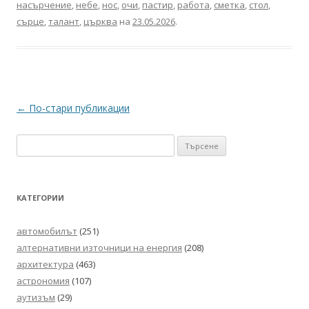
насърчение
,
небе
,
нос
,
очи
,
пастир
,
работа
,
сметка
,
стол
,
сърце
,
талант
,
църква
на
23.05.2026
.
Навигация
←
По-стари публикации
в
Търсене
публикациите
за:
КАТЕГОРИИ
автомобилът
(251)
алтернативни източници на енергия
(208)
архитектура
(463)
астрономия
(107)
аутизъм
(29)