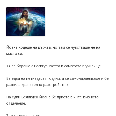
Йоана ходеше на църква, но там се чувстваше не на
място си.
Тя се бореше с несигурността и самотата в училище.
Бе едва на петнадесет години, а се самонаряняваше и бе
развила хранително разстройство.
На един Великден Йоана бе приета в интензивното
отделение.
Там я срещна Исус.