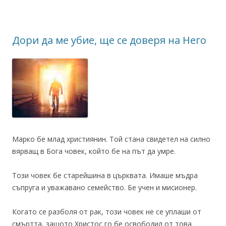
Дори да ме убие, ще се доверя на Него
Марко бе млад християнин. Той стана свидетел на силно
вярващ в Бога човек, който бе на път да умре.
Този човек бе старейшина в църквата. Имаше мъдра
съпруга и уважавано семейство. Бе учен и мисионер.
Когато се разболя от рак, този човек не се уплаши от
смъртта, защото Христос го бе освободил от това