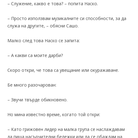
– Служение, какво е това? – попита Наско.
– Просто използвам музикалните си способности, за да
служа на другите, – обясни Сашо.
Малко след това Наско се запита:
– А какви са моите дарби?
Скоро откри, че това са увещание или окуражаване.
Бе много разочарован:
– Звучи твърде обикновено.
Но мина известно време, когато той откри:
– Като грижовен лидер на малка група се наслаждавам
да пиша насърчителни бележки или да се обаждам на