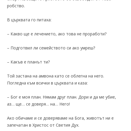
робство.
В църквата го питаха:
– Какво ще е лечението, ако това не проработи?
– Подготвил ли семейството си ако умреш?
– Какъв е планът ти?
Той застана на амвона като се облегна на него.
Погледна към всички в църквата и каза:
– Бог е моя план. Нямам друг план. Дори и да ме убие,
аз… ще… се доверя… на… Него!
Ако обичаме и се доверяваме на Бога, животът ни е
запечатан в Христос от Светия Дух.