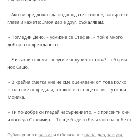
– Ако ви предложат да подреждате столове, завъртете
глава и кажете: „Моя дар е друг, съжалявам.
– Погледни Дечо, – усмихна се Стефан, – той е много
добър в подреждането.
– Е и какви големи заслуги е получил за това? – сбърчи
нос Сашо.
– В крайна сметка ние не сме оценявани от това колко
стола сме подредили, а какво е в сърцето ни, – уточни
Моника.
– Ти по-добре си гледай насърчението, – с присвити очи
я изгледа Станимир. – То ще бъде отбелязано на небето.
Публикувано в
разказ
и отбелязано с
глава
,
дар
,
заслуги
,