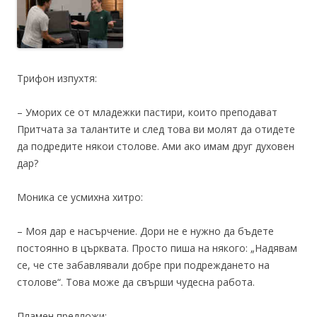
Трифон изпухтя:
– Уморих се от младежки пастири, които преподават
Притчата за талантите и след това ви молят да отидете
да подредите някои столове. Ами ако имам друг духовен
дар?
Моника се усмихна хитро:
– Моя дар е насърчение. Дори не е нужно да бъдете
постоянно в църквата. Просто пиша на някого: „Надявам
се, че сте забавлявали добре при подреждането на
столове“. Това може да свърши чудесна работа.
Пламен предложи: