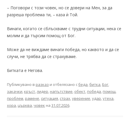
– Поговори с този човек, но се довери на Мен, за да
разреша проблема ти, – каза ѝ Той.
Винаги, когато се сблъскваме с трудни ситуации, нека се
молим и да търсим помощ от Бог.
Може да не виждаме винаги победа, но каквото и да се
случи, не трябва да се страхуваме.
Битката е Негова.
Публикувано в
разказ
и отбелязано с
беда
,
битка
,
Бог
,
закачки
,
кръст
,
лидер
,
напътствие
,
обект
,
победа
,
помощ
,
проблем
,
рамене
,
ситуация
,
страх
,
уверение
,
удар
,
утеха
,
хора
,
църква
,
човек
на
31.07.2026
.