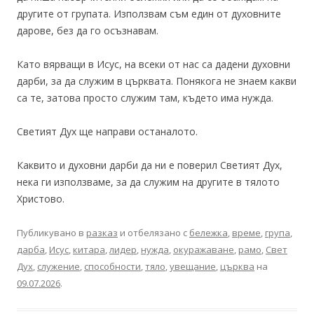
другите от групата. Използвам съм един от духовните
дарове, без да го осъзнавам.
Като вярващи в Исус, на всеки от нас са дадени духовни
дарби, за да служим в църквата. Понякога не знаем какви
са те, затова просто служим там, където има нужда.
Светият Дух ще направи останалото.
Каквито и духовни дарби да ни е поверил Светият Дух,
нека ги използваме, за да служим на другите в тялото
Христово.
Публикувано в
разказ
и отбелязано с
бележка
,
време
,
група
,
дарба
,
Исус
,
китара
,
лидер
,
нужда
,
окуражаване
,
рамо
,
Свет
Дух
,
служение
,
способности
,
тяло
,
увещание
,
църква
на
09.07.2026
.