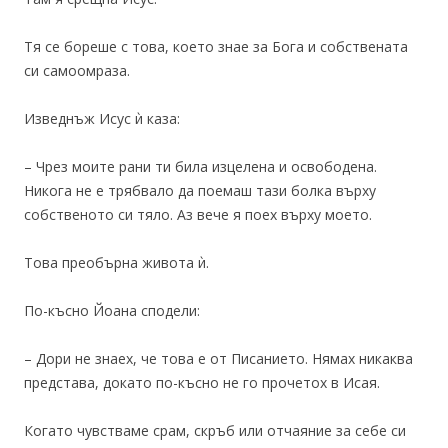
Тя се бореше с това, което знае за Бога и собствената
си самоомраза.
Изведнъж Исус ѝ каза:
– Чрез моите рани ти била изцелена и освободена.
Никога не е трябвало да поемаш тази болка върху
собственото си тяло. Аз вече я поех върху моето.
Това преобърна живота ѝ.
По-късно Йоана сподели:
– Дори не знаех, че това е от Писанието. Нямах никаква
представа, докато по-късно не го прочетох в Исая.
Когато чувстваме срам, скръб или отчаяние за себе си