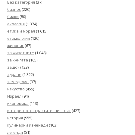
Без категория
(37)
бизнес
(220)
билки
(80)
екология
(1 374)
етика и морал
(1 615)
етимология
(120)
живопис
(67)
за животните
(1 048)
за книгата
(165)
защо?
(123)
здраве
(1 322)
земеделие
(97)
изкуство
(455)
Израел
(94)
икономика
(113)
интересното в растителния свят
(427)
история
(955)
кулинарни изненади
(103)
легенди
(51)