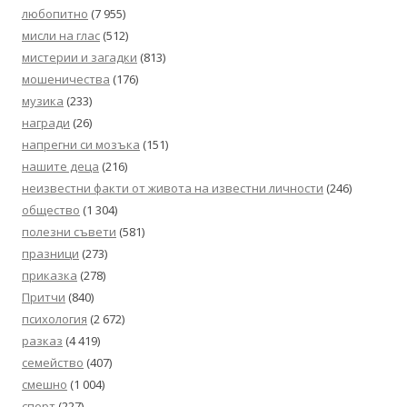
любопитно
(7 955)
мисли на глас
(512)
мистерии и загадки
(813)
мошеничества
(176)
музика
(233)
награди
(26)
напрегни си мозъка
(151)
нашите деца
(216)
неизвестни факти от живота на известни личности
(246)
общество
(1 304)
полезни съвети
(581)
празници
(273)
приказка
(278)
Притчи
(840)
психология
(2 672)
разказ
(4 419)
семейство
(407)
смешно
(1 004)
спорт
(227)