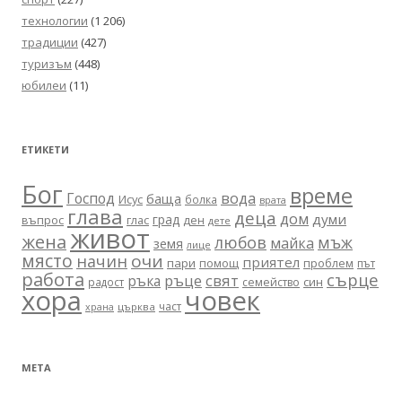
технологии
(1 206)
традиции
(427)
туризъм
(448)
юбилеи
(11)
ЕТИКЕТИ
Бог
време
вода
Господ
баща
Исус
болка
врата
глава
деца
дом
думи
град
въпрос
глас
ден
дете
живот
жена
любов
мъж
майка
земя
лице
място
очи
начин
приятел
пари
помощ
проблем
път
работа
сърце
ръце
свят
ръка
син
радост
семейство
хора
човек
част
църква
храна
МЕТА