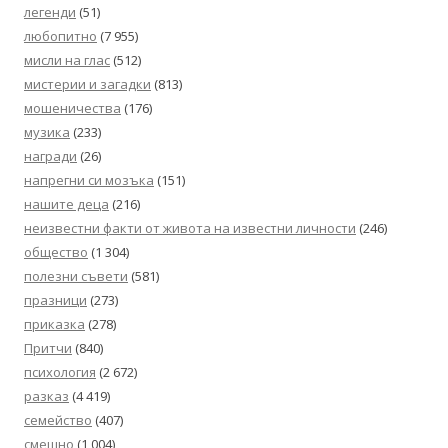
легенди
(51)
любопитно
(7 955)
мисли на глас
(512)
мистерии и загадки
(813)
мошеничества
(176)
музика
(233)
награди
(26)
напрегни си мозъка
(151)
нашите деца
(216)
неизвестни факти от живота на известни личности
(246)
общество
(1 304)
полезни съвети
(581)
празници
(273)
приказка
(278)
Притчи
(840)
психология
(2 672)
разказ
(4 419)
семейство
(407)
смешно
(1 004)