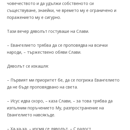
човечеството и да удължи собственото си
съществуване, знаейки, че времето му е ограничено и
поражението му е сигурно.
Тази вечер дяволът гостуваше на Слави.
– Евангелието трябва да се проповядва на всички
народи, – тържествено обяви Слави.
Дяволът се изкашля:
– Първият ми приоритет бе, да се погрижа Евангелието
да не бъде проповядвано на света.
– Исус идва скоро, – каза Слави, – за това трябва да
изпълним поръчението Му, разпространение на
Евангелието навсякъде.
– Ха-ха-ха, – изсмя се дяволът. – С радост