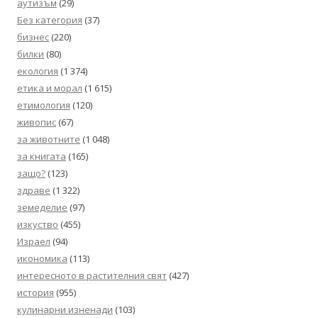
аутизъм
(29)
Без категория
(37)
бизнес
(220)
билки
(80)
екология
(1 374)
етика и морал
(1 615)
етимология
(120)
живопис
(67)
за животните
(1 048)
за книгата
(165)
защо?
(123)
здраве
(1 322)
земеделие
(97)
изкуство
(455)
Израел
(94)
икономика
(113)
интересното в растителния свят
(427)
история
(955)
кулинарни изненади
(103)