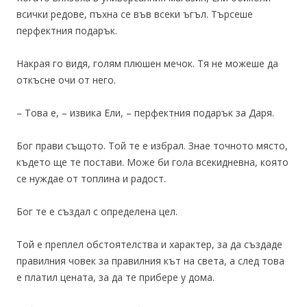
всички редове, пъхна се във всеки ъгъл. Търсеше
перфектния подарък.
Накрая го видя, голям плюшен мечок. Тя не можеше да
откъсне очи от него.
– Това е, – извика Ели, – перфектния подарък за Даря.
Бог прави същото. Той те е избрал. Знае точното място,
където ще те постави. Може би гола всекидневна, която
се нуждае от топлина и радост.
Бог те е създал с определена цел.
Той е преплел обстоятелства и характер, за да създаде
правилния човек за правилния кът на света, а след това
е платил цената, за да те прибере у дома.