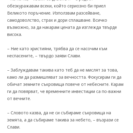
обезкуражавам всеки, който сериозно би приел
Великото поръчение. Използвам разсейване,
самодоволство, страх и дори сплашване. Всичко
възможно, за да накарам цената да изглежда твърде
висока.
– Ние като християни, трябва да се насочим към
неспасените, – твърдо заяви Слави.
– Заблуждавам такива като теб да не мислят за това,
камо ли да размишляват за вечността. Фокусирам ги да
обичат земните съкровища повече от небесните. Карам
ги да повярват, че временните инвестиции са по-важни
от вечните.
– Словото казва, да не си събираме съкровища на
земята, а да събираме такива за небето, – възрази се
Слави.