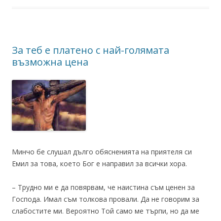
За теб е платено с най-голямата
възможна цена
Минчо бе слушал дълго обясненията на приятеля си
Емил за това, което Бог е направил за всички хора.
– Трудно ми е да повярвам, че наистина съм ценен за
Господа. Имал съм толкова провали. Да не говорим за
слабостите ми. Вероятно Той само ме търпи, но да ме