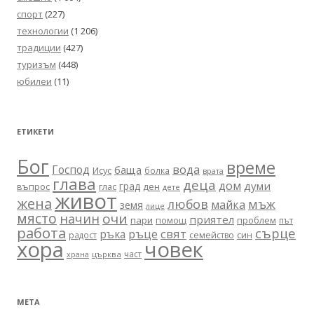
спорт
(227)
технологии
(1 206)
традиции
(427)
туризъм
(448)
юбилеи
(11)
ЕТИКЕТИ
Бог
време
вода
Господ
баща
Исус
болка
врата
глава
деца
дом
думи
град
въпрос
глас
ден
дете
живот
жена
любов
мъж
майка
земя
лице
място
очи
начин
приятел
пари
помощ
проблем
път
работа
сърце
ръце
свят
ръка
син
радост
семейство
хора
човек
част
църква
храна
МЕТА