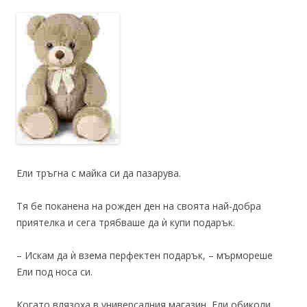
Ели тръгна с майка си да пазарува.
Тя бе поканена на рожден ден на своята най-добра
приятелка и сега трябваше да ѝ купи подарък.
– Искам да ѝ взема перфектен подарък, – мърмореше
Ели под носа си.
Когато влязоха в универсалния магазин, Ели обиколи