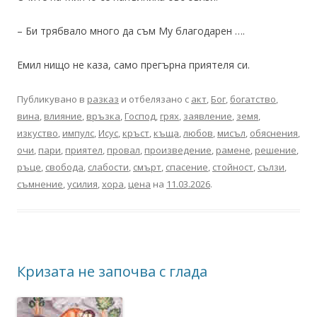
– Би трябвало много да съм Му благодарен ….
Емил нищо не каза, само прегърна приятеля си.
Публикувано в
разказ
и отбелязано с
акт
,
Бог
,
богатство
,
вина
,
влияние
,
връзка
,
Господ
,
грях
,
заявление
,
земя
,
изкуство
,
импулс
,
Исус
,
кръст
,
къща
,
любов
,
мисъл
,
обяснения
,
очи
,
пари
,
приятел
,
провал
,
произведение
,
рамене
,
решение
,
ръце
,
свобода
,
слабости
,
смърт
,
спасение
,
стойност
,
сълзи
,
съмнение
,
усилия
,
хора
,
цена
на
11.03.2026
.
Кризата не започва с глада