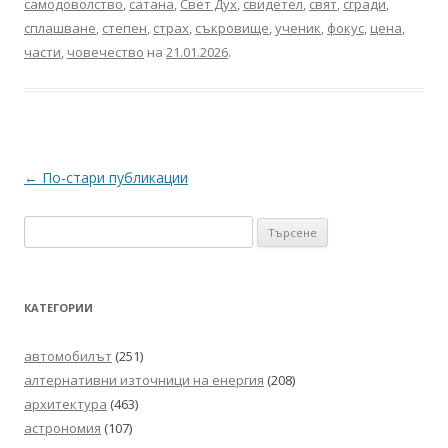
самодоволство
,
сатана
,
Свет Дух
,
свидетел
,
свят
,
сгради
,
сплашване
,
степен
,
страх
,
съкровище
,
ученик
,
фокус
,
цена
,
части
,
човечество
на
21.01.2026
.
Навигация
←
По-стари публикации
в
Търсене
публикациите
за:
КАТЕГОРИИ
автомобилът
(251)
алтернативни източници на енергия
(208)
архитектура
(463)
астрономия
(107)