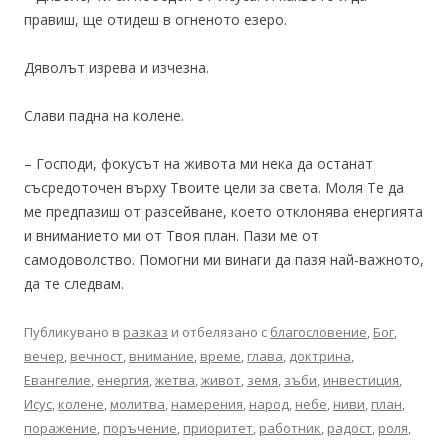
правиш, ще отидеш в огненото езеро.
Дяволът изрева и изчезна.
Слави падна на колене.
– Господи, фокусът на живота ми нека да останат
съсредоточен върху Твоите цели за света. Моля Те да
ме предпазиш от разсейване, което отклонява енергията
и вниманието ми от Твоя план. Пази ме от
самодоволство. Помогни ми винаги да пазя най-важното,
да те следвам.
Публикувано в
разказ
и отбелязано с
благословение
,
Бог
,
вечер
,
вечност
,
внимание
,
време
,
глава
,
доктрина
,
Евангелие
,
енергия
,
жетва
,
живот
,
земя
,
зъби
,
инвестиция
,
Исус
,
колене
,
молитва
,
намерения
,
народ
,
небе
,
ниви
,
план
,
поражение
,
поръчение
,
приоритет
,
работник
,
радост
,
роля
,