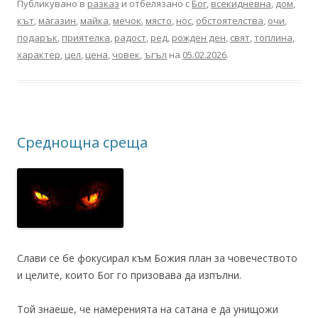
Публикувано в
разказ
и отбелязано с
Бог
,
всекидневна
,
дом
,
кът
,
магазин
,
майка
,
мечок
,
място
,
нос
,
обстоятелства
,
очи
,
подарък
,
приятелка
,
радост
,
ред
,
рожден ден
,
свят
,
топлина
,
характер
,
цел
,
цена
,
човек
,
ъгъл
на
05.02.2026
.
Среднощна среща
Слави се бе фокусирал към Божия план за човечеството
и целите, които Бог го призовава да изпълни.
Той знаеше, че намеренията на сатана е да унищожи