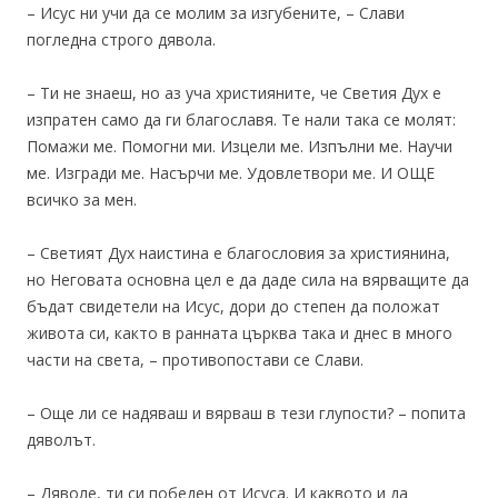
– Исус ни учи да се молим за изгубените, – Слави
погледна строго дявола.
– Ти не знаеш, но аз уча християните, че Светия Дух е
изпратен само да ги благославя. Те нали така се молят:
Помажи ме. Помогни ми. Изцели ме. Изпълни ме. Научи
ме. Изгради ме. Насърчи ме. Удовлетвори ме. И ОЩЕ
всичко за мен.
– Светият Дух наистина е благословия за християнина,
но Неговата основна цел е да даде сила на вярващите да
бъдат свидетели на Исус, дори до степен да положат
живота си, както в ранната църква така и днес в много
части на света, – противопостави се Слави.
– Още ли се надяваш и вярваш в тези глупости? – попита
дяволът.
– Дяволе, ти си победен от Исуса. И каквото и да