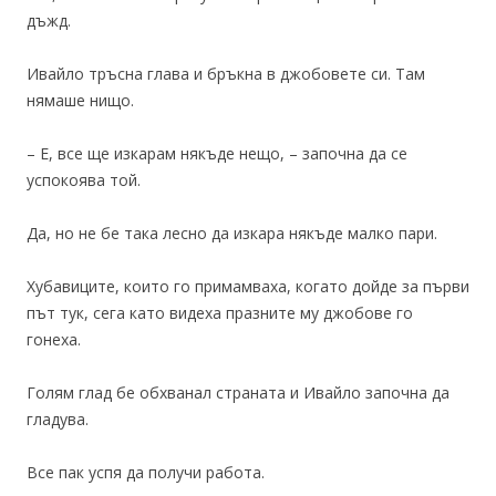
дъжд.
Ивайло тръсна глава и бръкна в джобовете си. Там
нямаше нищо.
– Е, все ще изкарам някъде нещо, – започна да се
успокоява той.
Да, но не бе така лесно да изкара някъде малко пари.
Хубавиците, които го примамваха, когато дойде за първи
път тук, сега като видеха празните му джобове го
гонеха.
Голям глад бе обхванал страната и Ивайло започна да
гладува.
Все пак успя да получи работа.