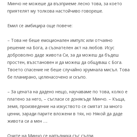
Минчо не можеше да възприеме лесно това, за което
приятелят му толкова настойчиво говореше.
Емил се амбицира още повече:
– Това не беше емоционален импулс или отчаяно
решение на Бога, а съзнателен акт на любов. Исус
доброволно даде живота Си, за да можеш да бъдеш
простен, възстановен и да можеш да общуваш с Бога.
Твоето спасение не беше случайно хрумнала мисъл. Това
бе планирано, целенасочено и скъпо.
– За цената на дадено нещо, научаваме по това, колко е
платено за него, – съгласи се донякъде Минчо. – Къща,
земя, произведение на изкуството се смятат за много
ценни, заради парите вложени в тях, но Някой да даде
живота си а мен ….
Очите на Минчо се напълниха със сълзи.