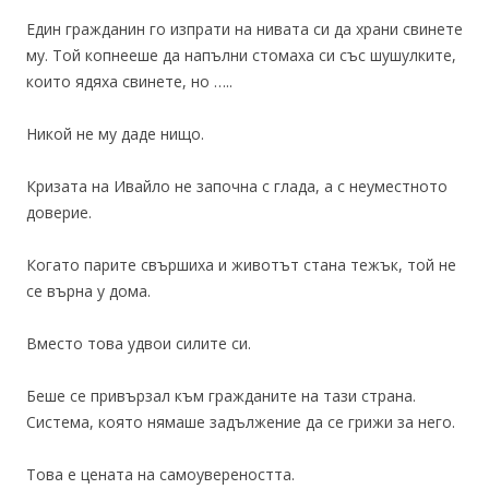
Един гражданин го изпрати на нивата си да храни свинете
му. Той копнееше да напълни стомаха си със шушулките,
които ядяха свинете, но …..
Никой не му даде нищо.
Кризата на Ивайло не започна с глада, а с неуместното
доверие.
Когато парите свършиха и животът стана тежък, той не
се върна у дома.
Вместо това удвои силите си.
Беше се привързал към гражданите на тази страна.
Система, която нямаше задължение да се грижи за него.
Това е цената на самоувереността.