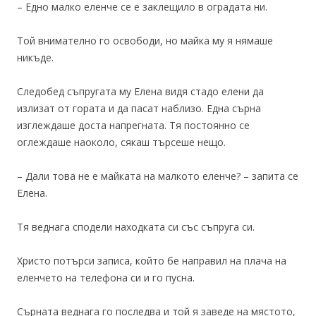
– Едно малко еленче се е заклещило в оградата ни.
Той внимателно го освободи, но майка му я нямаше
никъде.
Следобед съпругата му Елена видя стадо елени да
излизат от гората и да пасат наблизо. Една сърна
изглеждаше доста напрегната. Тя постоянно се
оглеждаше наоколо, сякаш търсеше нещо.
– Дали това не е майката на малкото еленче? – запита се
Елена.
Тя веднага сподели находката си със съпруга си.
Христо потърси записа, който бе направил на плача на
еленчето на телефона си и го пусна.
Сърната веднага го последва и той я заведе на мястото,