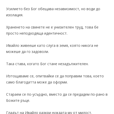
Усилието без Бог обещава независимост, но води до
изолация.
Храненето на свинете не е унизителен труд, това бе
просто неподходяща идентичност.
Ивайло живееше като слуга в земя, която никога не
можеше да го задоволи.
Така става, когато Бог стане незадължителен.
Изтощаваме се, опитвайки се да поправим това, което
само благодатта може да оформи.
Стараем се по-усърдно, вместо да се предадем по-рано в
Божите ръце.
Гладът на Ивайло разкри нуждата му от милост.