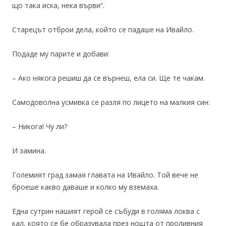
що така иска, нека върви“.
Старецът отброи дела, който се падаше на Ивайло.
Подаде му парите и добави:
– Ако някога решиш да се върнеш, ела си. Ще те чакам.
Самодоволна усмивка се разля по лицето на малкия син:
– Никога! Чу ли?
И замина.
Големият град замая главата на Ивайло. Той вече не
броеше какво даваше и колко му вземаха.
Една сутрин нашият герой се събуди в голяма локва с
кал, която се бе образувала през нощта от проливния