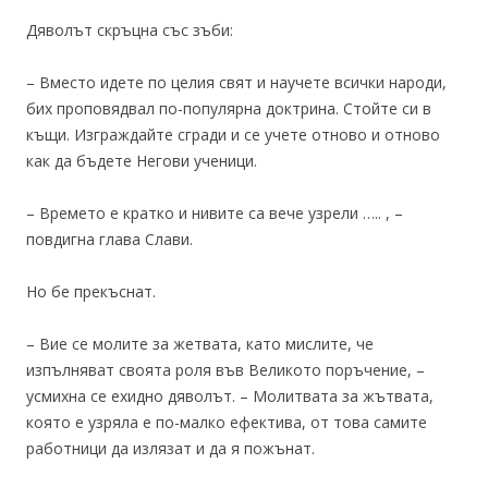
Дяволът скръцна със зъби:
– Вместо идете по целия свят и научете всички народи,
бих проповядвал по-популярна доктрина. Стойте си в
къщи. Изграждайте сгради и се учете отново и отново
как да бъдете Негови ученици.
– Времето е кратко и нивите са вече узрели ….. , –
повдигна глава Слави.
Но бе прекъснат.
– Вие се молите за жетвата, като мислите, че
изпълняват своята роля във Великото поръчение, –
усмихна се ехидно дяволът. – Молитвата за жътвата,
която е узряла е по-малко ефектива, от това самите
работници да излязат и да я пожънат.