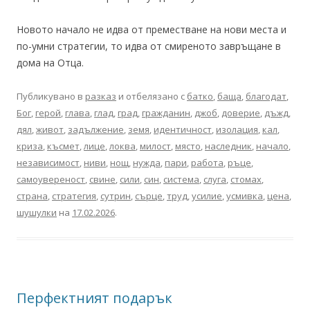
Новото начало не идва от преместване на нови места и
по-умни стратегии, то идва от смиреното завръщане в
дома на Отца.
Публикувано в
разказ
и отбелязано с
батко
,
баща
,
благодат
,
Бог
,
герой
,
глава
,
глад
,
град
,
гражданин
,
джоб
,
доверие
,
дъжд
,
дял
,
живот
,
задължение
,
земя
,
идентичност
,
изолация
,
кал
,
криза
,
късмет
,
лице
,
локва
,
милост
,
място
,
наследник
,
начало
,
независимост
,
ниви
,
нощ
,
нужда
,
пари
,
работа
,
ръце
,
самоувереност
,
свине
,
сили
,
син
,
система
,
слуга
,
стомах
,
страна
,
стратегия
,
сутрин
,
сърце
,
труд
,
усилие
,
усмивка
,
цена
,
шушулки
на
17.02.2026
.
Перфектният подарък