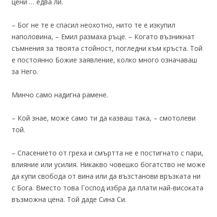
цени … едва ли.
– Бог не те е спасил неохотно, нито те е изкупил
наполовина, – Емил размаха ръце. – Когато възникнат
съмнения за твоята стойност, погледни към кръста. Той
е постоянно Божие заявление, колко много означаваш
за Него.
Минчо само надигна рамене.
– Кой знае, може само ти да казваш така, – смотолеви
той.
– Спасението от греха и смъртта не е постигнато с пари,
влияние или усилия. Никакво човешко богатство не може
да купи свобода от вина или да възстанови връзката ни
с Бога. Вместо това Господ избра да плати най-високата
възможна цена. Той даде Сина Си.