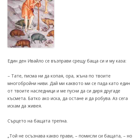
Един ден Ивайло се възправи срещу баща си и му каза:
– Тате, писма ни да копая, ора, жъна по твоите
многобройни ниви. Дай ми каквото ми се пада като един
от твоите наследници и ме пусни да си диря другаде
късмета. Батко ако иска, да остане и да робува. Аз сега
искам да живея.
Сърцето на бащата трепна.
„Той не осъзнава какво прави, – помисли си бащата, – но