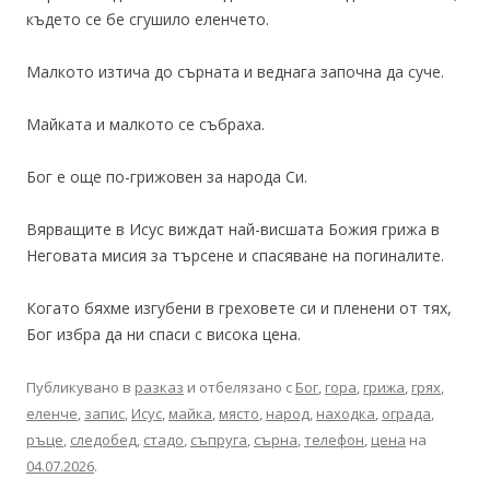
където се бе сгушило еленчето.
Малкото изтича до сърната и веднага започна да суче.
Майката и малкото се събраха.
Бог е още по-грижовен за народа Си.
Вярващите в Исус виждат най-висшата Божия грижа в
Неговата мисия за търсене и спасяване на погиналите.
Когато бяхме изгубени в греховете си и пленени от тях,
Бог избра да ни спаси с висока цена.
Публикувано в
разказ
и отбелязано с
Бог
,
гора
,
грижа
,
грях
,
еленче
,
запис
,
Исус
,
майка
,
място
,
народ
,
находка
,
ограда
,
ръце
,
следобед
,
стадо
,
съпруга
,
сърна
,
телефон
,
цена
на
04.07.2026
.