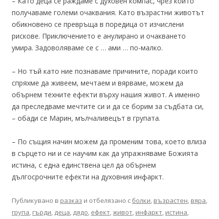
– Като деца се раждаме с духовен компас, чрез който
получаваме големи очаквания. Като възрастни животът
обикновено се превръща в поредица от изчислени
рискове. Приключението е анулирано и очакването
умира. Задоволяваме се с … ами … по-малко.
– Но тъй като ние познаваме причините, поради които
спряхме да живеем, мечтаем и вярваме, можем да
обърнем техните ефекти върху нашия живот. А именно
да преследваме мечтите си и да се борим за съдбата си,
– обади се Марин, мълчаливецът в групата.
– По същия начин можем да променим това, което влиза
в сърцето ни и се научим как да упражняваме Божията
истина, с една единствена цел да обърнем
дългосрочните ефекти на духовния инфаркт.
Публикувано в
разказ
и отбелязано с
болки
,
възрастен
,
вяра
,
група
,
гърди
,
деца
,
дядо
,
ефект
,
живот
,
инфаркт
,
истина
,