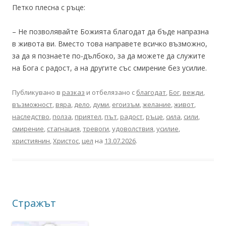
Петко плесна с ръце:
– Не позволявайте Божията благодат да бъде напразна
в живота ви. Вместо това направете всичко възможно,
за да я познаете по-дълбоко, за да можете да служите
на Бога с радост, а на другите със смирение без усилие.
Публикувано в
разказ
и отбелязано с
благодат
,
Бог
,
вежди
,
възможност
,
вяра
,
дело
,
думи
,
егоизъм
,
желание
,
живот
,
наследство
,
полза
,
приятел
,
път
,
радост
,
ръце
,
сила
,
сили
,
смирение
,
стагнация
,
тревоги
,
удоволствия
,
усилие
,
християнин
,
Христос
,
цел
на
13.07.2026
.
Стражът