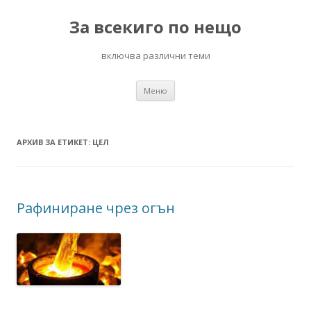
За всекиго по нещо
включва различни теми
Към
Меню
съдържанието
АРХИВ ЗА ЕТИКЕТ:
ЦЕЛ
Рафиниране чрез огън