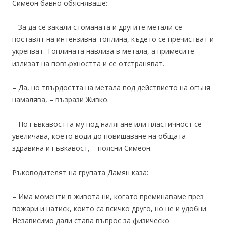
Симеон бавно обясняваше:
– За да се закали стоманата и другите метали се
поставят на интензивна топлина, където се пречистват и
укрепват. Топлината навлиза в метала, а примесите
излизат на повърхността и се отстраняват.
– Да, но твърдостта на метала под действието на огъня
намалява, – възрази Живко.
– Но гъвкавостта му под налягане или пластичност се
увеличава, което води до повишаване на общата
здравина и гъвкавост, – поясни Симеон.
Ръководителят на групата Дамян каза:
– Има моменти в живота ни, когато преминаваме през
пожари и натиск, които са всичко друго, но не и удобни.
Независимо дали става въпрос за физическо