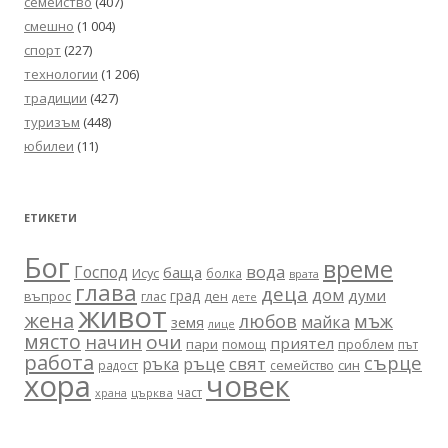
семейство
(407)
смешно
(1 004)
спорт
(227)
технологии
(1 206)
традиции
(427)
туризъм
(448)
юбилеи
(11)
ЕТИКЕТИ
Бог
време
вода
Господ
баща
Исус
болка
врата
глава
деца
дом
думи
град
въпрос
глас
ден
дете
живот
жена
любов
мъж
майка
земя
лице
място
очи
начин
приятел
пари
помощ
проблем
път
работа
сърце
ръце
свят
ръка
син
радост
семейство
хора
човек
част
църква
храна