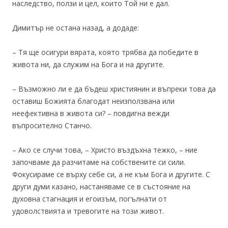
наследство, ползи и цел, които Той ни е дал.
Димитър не остана назад, а додаде:
– Тя ще осигури вярата, която трябва да победите в
живота ни, да служим на Бога и на другите.
– Възможно ли е да бъдеш християнин и въпреки това да
оставиш Божията благодат неизползвана или
неефективна в живота си? – повдигна вежди
въпросително Станчо.
– Ако се случи това, – Христо въздъхна тежко, – ние
започваме да разчитаме на собствените си сили.
Фокусираме се върху себе си, а не към Бога и другите. С
други думи казано, настаняваме се в състояние на
духовна стагнация и егоизъм, погълнати от
удоволствията и тревогите на този живот.