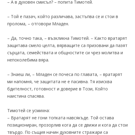
– А в духовен смисъл? – попита Тимотей.
– Той е пазач, който различава, застъпва се и стои в
пролома, – отговори Младен.
– Да, точно така, – възкликна Тимотей. – Както вратарят
защитава смело целта, вярващите са призовани да пазят
сърцата, семействата и общностите си чрез молитва и
непоколебима вяра.
– Знаеш ли, – Младен се почеса по главата, – вратарят
ми напомня, че защитата не е пасивна. Тя изисква
бдителност, готовност и доверие в Този, Който
наистина спасява.
Тимотей се усмихна:
– Вратарят не гони топката навсякъде. Той остава
позициониран, прозорлив кога да се движи и кога да стои
твърдо. По същия начин духовните стражари са