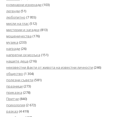
кулинарни изненади
(103)
легенди
(51)
любопитно
(7 955)
мисли на глас
(512)
мистерии и загадки
(813)
мошеничества
(176)
музика
(233)
награди
(26)
напрегни си мозъка
(151)
нашите деца
(216)
неизвестни факти от живота на известни личности
(246)
общество
(1 304)
полезни съвети
(581)
празници
(273)
приказка
(278)
Притчи
(840)
психология
(2 672)
разказ
(4 419)