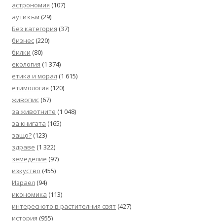
астрономия
(107)
аутизъм
(29)
Без категория
(37)
бизнес
(220)
билки
(80)
екология
(1 374)
етика и морал
(1 615)
етимология
(120)
живопис
(67)
за животните
(1 048)
за книгата
(165)
защо?
(123)
здраве
(1 322)
земеделие
(97)
изкуство
(455)
Израел
(94)
икономика
(113)
интересното в растителния свят
(427)
история
(955)