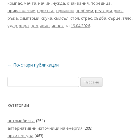
компас
,
мечта
,
начин
,
нужда
,
очаквания
,
поредица
,
приключение
,
пристъп
,
причини
,
проблем
,
реакция
,
риск
,
ръка
,
симптоми
,
скука
,
смисъл
,
стол
,
стрес
,
съдба
,
сърце
,
тяло
,
удар
,
хора
,
цел
,
чичо
,
човек
на
19.04.2026
.
Навигация
←
По-стари публикации
в
Търсене
публикациите
за:
КАТЕГОРИИ
автомобилът
(251)
алтернативни източници на енергия
(208)
архитектура
(463)