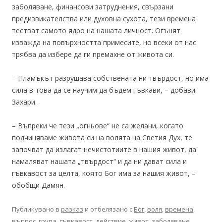
заболяване, финансови затруднения, свързани
предизвикателства или духовна сухота, тези времена
тестват самото ядро на нашата личност. Огънят
изважда на повърхността примесите, но всеки от нас
трябва да избере да ги премахне от живота си.
– Пламъкът разрушава собствената ни твърдост, но има
сила в това да се научим да бъдем гъвкави, – добави
Захари.
– Въпреки че тези „огньове“ не са желани, когато
подчиняваме живота си на волята на Светия Дух, те
започват да излагат нечистотиите в нашия живот, да
намаляват нашата „твърдост“ и да ни дават сила и
гъвкавост за целта, която Бог има за нашия живот, –
обобщи Дамян.
Публикувано в
разказ
и отбелязано с
Бог
,
воля
,
времена
,
въпрос
,
група
,
гъвкавост
,
действие
,
живот
,
заболяване
,