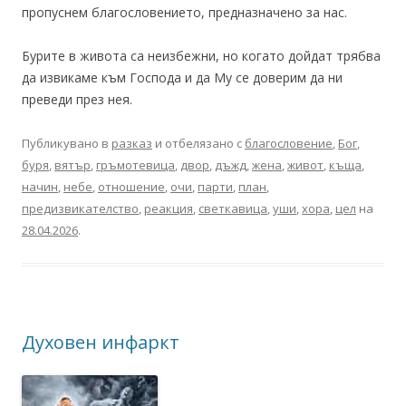
пропуснем благословението, предназначено за нас.
Бурите в живота са неизбежни, но когато дойдат трябва
да извикаме към Господа и да Му се доверим да ни
преведи през нея.
Публикувано в
разказ
и отбелязано с
благословение
,
Бог
,
буря
,
вятър
,
гръмотевица
,
двор
,
дъжд
,
жена
,
живот
,
къща
,
начин
,
небе
,
отношение
,
очи
,
парти
,
план
,
предизвикателство
,
реакция
,
светкавица
,
уши
,
хора
,
цел
на
28.04.2026
.
Духовен инфаркт