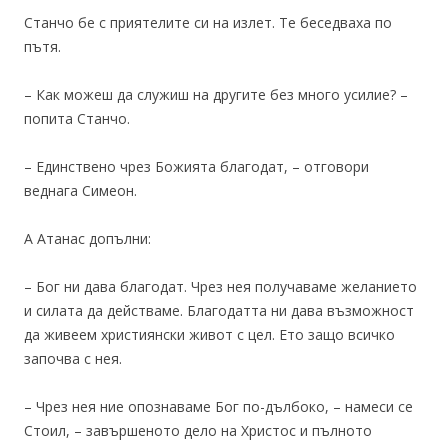
Станчо бе с приятелите си на излет. Те беседваха по
пътя.
– Как можеш да служиш на другите без много усилие? –
попита Станчо.
– Единствено чрез Божията благодат, – отговори
веднага Симеон.
А Атанас допълни:
– Бог ни дава благодат. Чрез нея получаваме желанието
и силата да действаме. Благодатта ни дава възможност
да живеем християнски живот с цел. Ето защо всичко
започва с нея.
– Чрез нея ние опознаваме Бог по-дълбоко, – намеси се
Стоил, – завършеното дело на Христос и пълното