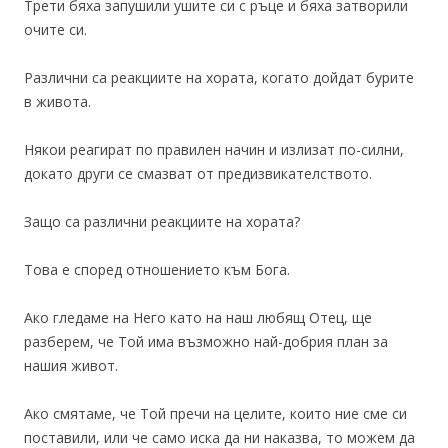
Трети бяха запушили ушите си с ръце и бяха затворили
очите си.
Различни са реакциите на хората, когато дойдат бурите
в живота.
Някои реагират по правилен начин и излизат по-силни,
докато други се смазват от предизвикателството.
Защо са различни реакциите на хората?
Това е според отношението към Бога.
Ако гледаме на Него като на наш любящ Отец, ще
разберем, че Той има възможно най-добрия план за
нашия живот.
Ако смятаме, че Той пречи на целите, които ние сме си
поставили, или че само иска да ни наказва, то можем да