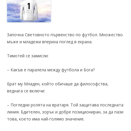
Започна Световното първенство по футбол. Множество
мъже и младежи впериха поглед в екрана.
Тимотей се замисли:
– Какъв е паралела между футбола и Бога?
Брат му Младен, който обичаше да философства,
веднага се включи:
– Погледни ролята на вратаря. Той защитава последната
линия. Бдителен, зорък и добре позициониран, за да пази
това, което има най-голямо значение.