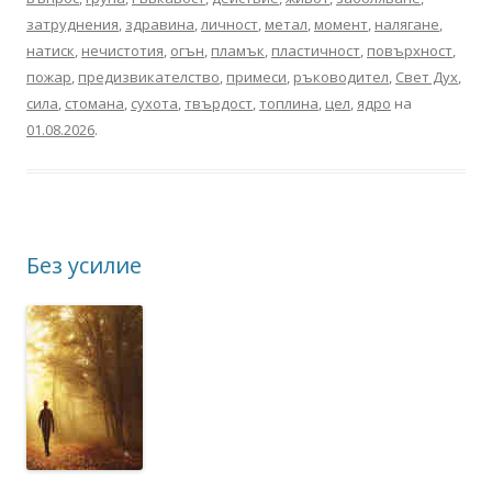
затруднения
,
здравина
,
личност
,
метал
,
момент
,
налягане
,
натиск
,
нечистотия
,
огън
,
пламък
,
пластичност
,
повърхност
,
пожар
,
предизвикателство
,
примеси
,
ръководител
,
Свет Дух
,
сила
,
стомана
,
сухота
,
твърдост
,
топлина
,
цел
,
ядро
на
01.08.2026
.
Без усилие