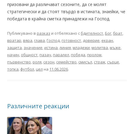
призовани да различават сезоните, да се молят
стратегически и да стоят твърдо в истината, знаейки, че
победата в крайна сметка принадлежи на Господ.
Публикувано в
разказ
и отбелязано с
бдителност
,
Бог
,
брат
,
вратар
,
вяра
,
глава
,
Господ
,
готовност
,
доверие
,
екран
,
защита
,
значение
,
истина
,
линия
,
младежи
,
молитва
,
мъже
,
начин
,
общност
,
пазач
,
паралел
,
победа
,
пролом
,
първенство
,
роля
,
сезон
,
семейство
,
смисъл
,
страж
,
сърце
,
топка
,
футбол
,
цел
на
11.06.2026
.
Различните реакции