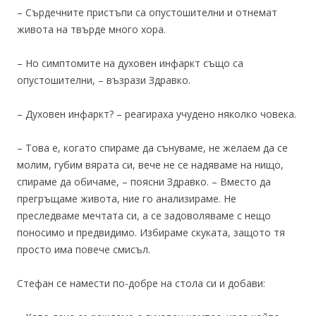
– Сърдечните пристъпи са опустошителни и отнемат
живота на твърде много хора.
– Но симптомите на духовен инфаркт също са
опустошителни, – възрази Здравко.
– Духовен инфаркт? – реагираха учудено няколко човека.
– Това е, когато спираме да сънуваме, не желаем да се
молим, губим вярата си, вече не се надяваме на нищо,
спираме да обичаме, – поясни Здравко. – Вместо да
прегръщаме живота, ние го анализираме. Не
преследваме мечтата си, а се задоволяваме с нещо
поносимо и предвидимо. Избираме скуката, защото тя
просто има повече смисъл.
Стефан се намести по-добре на стола си и добави: