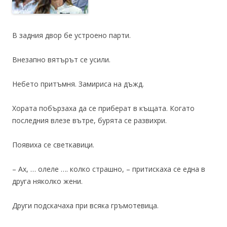
В задния двор бе устроено парти.
Внезапно вятърът се усили.
Небето притъмня. Замириса на дъжд.
Хората побързаха да се приберат в къщата. Когато
последния влезе вътре, бурята се развихри.
Появиха се светкавици.
– Ах, … олеле …. колко страшно, – притискаха се една в
друга няколко жени.
Други подскачаха при всяка гръмотевица.