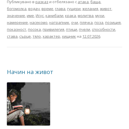
Публикувано в
разказ
и отбелязано с
атака
,
баща
,
богомолка
,
водач
,
време
,
глава
,
гущери
,
желания
,
живот
,
значение
,
име
,
Исус
,
канибали
,
крака
,
молитва
,
мухи
,
намерение
,
насекомо
,
натрапник
,
очи
,
плячка
,
поза
,
позиция
,
показност
,
посока
,
привилегия
,
птици
,
пчели
,
способности
,
става
,
сърце
,
тяло
,
характер
,
хищник
на
12.07.2026
.
Начин на живот