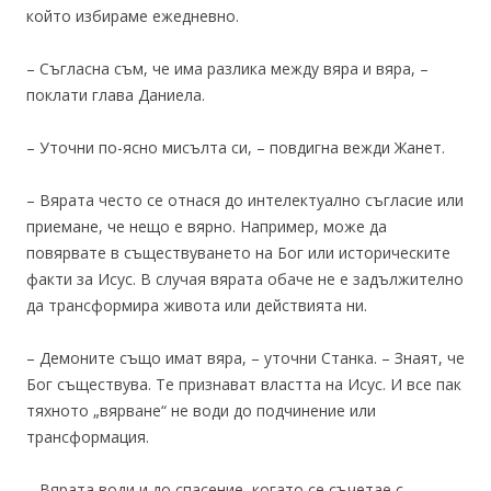
който избираме ежедневно.
– Съгласна съм, че има разлика между вяра и вяра, –
поклати глава Даниела.
– Уточни по-ясно мисълта си, – повдигна вежди Жанет.
– Вярата често се отнася до интелектуално съгласие или
приемане, че нещо е вярно. Например, може да
повярвате в съществуването на Бог или историческите
факти за Исус. В случая вярата обаче не е задължително
да трансформира живота или действията ни.
– Демоните също имат вяра, – уточни Станка. – Знаят, че
Бог съществува. Те признават властта на Исус. И все пак
тяхното „вярване“ не води до подчинение или
трансформация.
– Вярата води и до спасение, когато се съчетае с