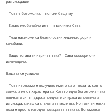
разглеждаше.
– Това е богомолка, – поясни баща му.
– Какво необичайно име, – възкликна Сава.
– Тези насекоми са безмилостни хищници, дори и
канибали.
– Защо тогава ги наричат така? – Сава ококори очи
изненадано.
Бащата се усмихна:
– Това насекомо е получило името си от позата, която
заема, а не от характера си. Когато една богомолка чака
плячката си, тя държи предните си крака изправени и
изглежда, сякаш са сгънати за молитва. Но тази ангелска
поза е просто изгодна позиция за атаката. Богомолка