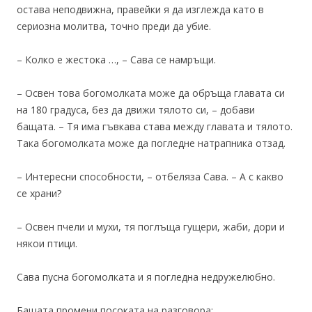
остава неподвижна, правейки я да изглежда като в
сериозна молитва, точно преди да убие.
– Колко е жестока …, – Сава се намръщи.
– Освен това богомолката може да обръща главата си
на 180 градуса, без да движи тялото си, – добави
бащата. – Тя има гъвкава става между главата и тялото.
Така богомолката може да погледне натрапника отзад.
– Интересни способности, – отбеляза Сава. – А с какво
се храни?
– Освен пчели и мухи, тя поглъща гущери, жаби, дори и
някои птици.
Сава пусна богомолката и я погледна недружелюбно.
Бащата промени посоката на разговора: