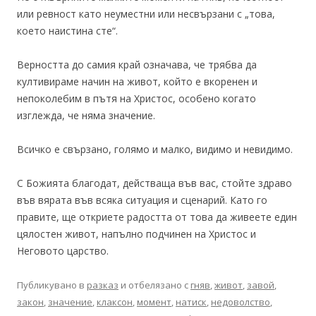
или ревност като неуместни или несвързани с „това,
което наистина сте“.
Верността до самия край означава, че трябва да
култивираме начин на живот, който е вкоренен и
непоколебим в пътя на Христос, особено когато
изглежда, че няма значение.
Всичко е свързано, голямо и малко, видимо и невидимо.
С Божията благодат, действаща във вас, стойте здраво
във вярата във всяка ситуация и сценарий. Като го
правите, ще откриете радостта от това да живеете един
цялостен живот, напълно подчинен на Христос и
Неговото царство.
Публикувано в
разказ
и отбелязано с
гняв
,
живот
,
завой
,
закон
,
значение
,
клаксон
,
момент
,
натиск
,
недоволство
,