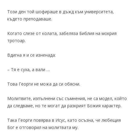
Този ден той шофираше в дъжд към университета,
където преподаваше.
Когато слезе от колата, забеляза Библия на мокрия
тротоар.
Вдигна я и се изненада:
– Тя е суха, а вали …
Това Георги не можа да си обясни.
Молитвите, изпълнени със съмнения, не са модел, който
да следваме, но те могат да разкрият Божия характер.
Така Георги повярва в Исус, като осъзна, че любещия
Бог е отговорил на молитвата му.