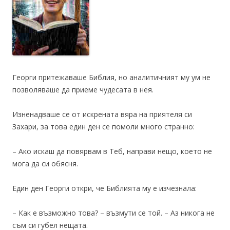
Георги притежаваше Библия, но аналитичният му ум не
позволяваше да приеме чудесата в нея.
Изненадваше се от искрената вяра на приятеля си
Захари, за това един ден се помоли много странно:
– Ако искаш да повярвам в Теб, направи нещо, което не
мога да си обясня.
Един ден Георги откри, че Библията му е изчезнала:
– Как е възможно това? – възмути се той. – Аз никога не
съм си губел нещата.