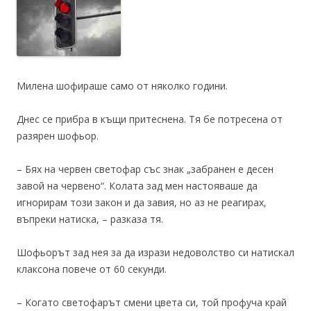
Милена шофираше само от няколко години.
Днес се прибра в къщи притеснена. Тя бе потресена от
разярен шофьор.
– Бях на червен светофар със знак „забранен е десен
завой на червено“. Колата зад мен настояваше да
игнорирам този закон и да завия, но аз не реагирах,
въпреки натиска, – разказа тя.
Шофьорът зад нея за да изрази недоволство си натискал
клаксона повече от 60 секунди.
– Когато светофарът смени цвета си, той профуча край