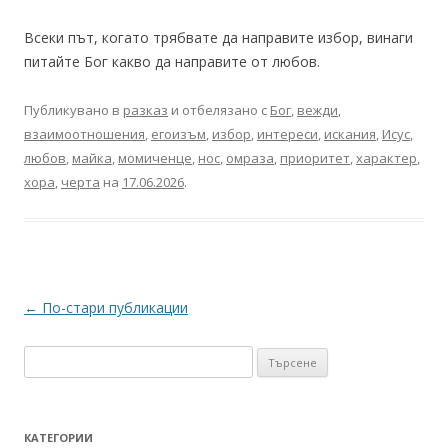
Всеки път, когато трябвате да направите избор, винаги
питайте Бог какво да направите от любов.
Публикувано в
разказ
и отбелязано с
Бог
,
вежди
,
взаимоотношения
,
егоизъм
,
избор
,
интереси
,
искания
,
Исус
,
любов
,
майка
,
момиченце
,
нос
,
омраза
,
приоритет
,
характер
,
хора
,
черта
на
17.06.2026
.
Навигация
←
По-стари публикации
в
Търсене
публикациите
за:
КАТЕГОРИИ