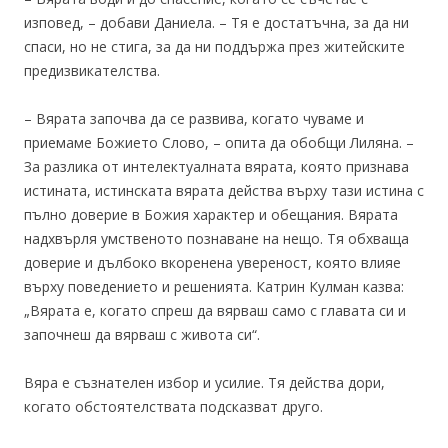
изповед, – добави Даниела. – Тя е достатъчна, за да ни
спаси, но не стига, за да ни поддържа през житейските
предизвикателства.
– Вярата започва да се развива, когато чуваме и
приемаме Божието Слово, – опита да обобщи Лиляна. –
За разлика от интелектуалната вярата, която признава
истината, истинската вярата действа върху тази истина с
пълно доверие в Божия характер и обещания. Вярата
надхвърля умственото познаване на нещо. Тя обхваща
доверие и дълбоко вкоренена увереност, която влияе
върху поведението и решенията. Катрин Кулман казва:
„Вярата е, когато спреш да вярваш само с главата си и
започнеш да вярваш с живота си“.
Вяра е съзнателен избор и усилие. Тя действа дори,
когато обстоятелствата подсказват друго.