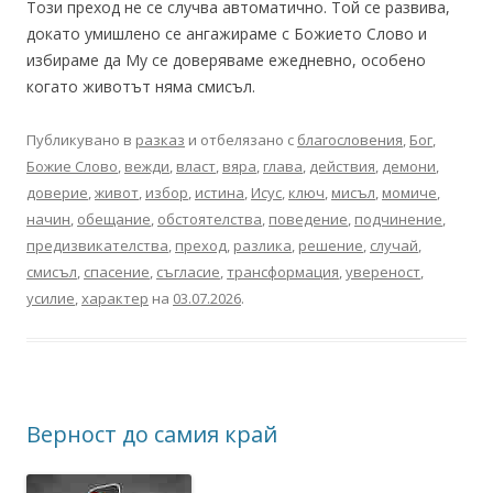
Този преход не се случва автоматично. Той се развива,
докато умишлено се ангажираме с Божието Слово и
избираме да Му се доверяваме ежедневно, особено
когато животът няма смисъл.
Публикувано в
разказ
и отбелязано с
благословения
,
Бог
,
Божие Слово
,
вежди
,
власт
,
вяра
,
глава
,
действия
,
демони
,
доверие
,
живот
,
избор
,
истина
,
Исус
,
ключ
,
мисъл
,
момиче
,
начин
,
обещание
,
обстоятелства
,
поведение
,
подчинение
,
предизвикателства
,
преход
,
разлика
,
решение
,
случай
,
смисъл
,
спасение
,
съгласие
,
трансформация
,
увереност
,
усилие
,
характер
на
03.07.2026
.
Верност до самия край