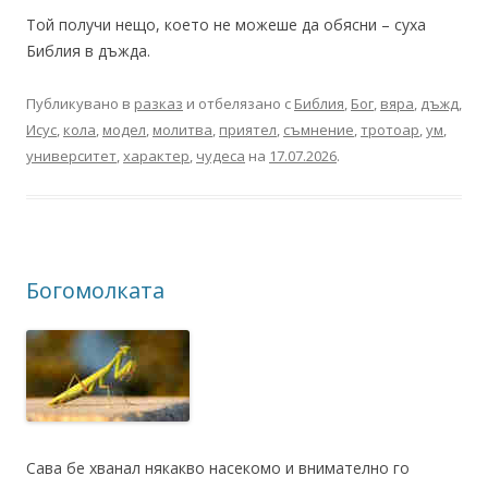
Той получи нещо, което не можеше да обясни – суха
Библия в дъжда.
Публикувано в
разказ
и отбелязано с
Библия
,
Бог
,
вяра
,
дъжд
,
Исус
,
кола
,
модел
,
молитва
,
приятел
,
съмнение
,
тротоар
,
ум
,
университет
,
характер
,
чудеса
на
17.07.2026
.
Богомолката
Сава бе хванал някакво насекомо и внимателно го