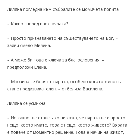
Лиляна погледна към събралите се момичета попита:
– Какво според вас е вярата?
– Просто признаването на съществуването на Бог, –
заяви смело Милена.
– А може би това е ключа за благословения, –
предположи Елена.
– Мнозина се борят с вярата, особено когато животът
стане предизвикателен, – отбеляза Василена.
Лиляна се усмихна:
– Но какво ще стане, ако ви кажа, че вярата не е просто
нещо, което имате, това е нещо, което живеете? Вярата
е повече от моментно решение. Това е начин на живот,