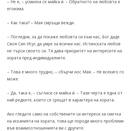
– Не е, – усмихна се майка ѝ. – Обратното на любовта е
егоизма.
– Как така? – Мая смръщи вежди.
– Погледни, за да покаже любовта си към нас, Бог даде
Своя Син Исус да умре за всички нас. Истинската любов
не търси своето си. Тя дава приоритет на интересите на
хората пред индивидуалните.
– Това е много трудно, – сбърчи нос Мая. – Не всекиго го
може.
– Да, така е, – съгласи се майка ѝ. – Тази черта е една от
най-редките, които се срещат в характера на хората.
Ако гледате само на собствените си интереси за сметка
на исканията на хората, това ще породи много проблеми
във взаимоотношенията ви с другите.