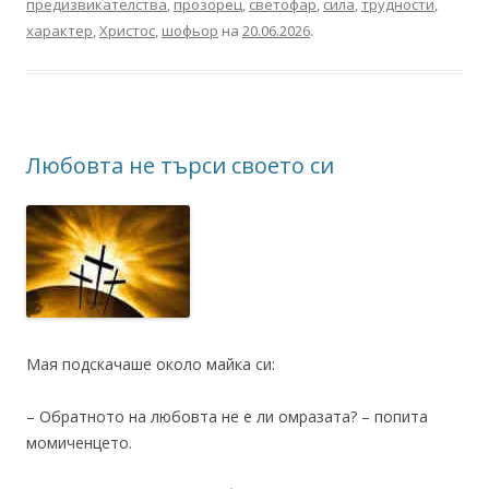
предизвикателства
,
прозорец
,
светофар
,
сила
,
трудности
,
характер
,
Христос
,
шофьор
на
20.06.2026
.
Любовта не търси своето си
Мая подскачаше около майка си:
– Обратното на любовта не е ли омразата? – попита
момиченцето.