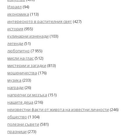
Израел
(94)
икономика
(113)
интересното в растителния свят
(427)
история
(955)
кулинарни изненади
(103)
легенди
(51)
любопитно
(7 955)
мисли на глас
(512)
мистерии и загадки
(813)
мошеничества
(176)
музика
(233)
награди
(26)
напрегни си мозъка
(151)
нашите деца
(216)
неизвестни факти от живота на известни личности
(246)
общество
(1 304)
полезни съвети
(581)
празници
(273)