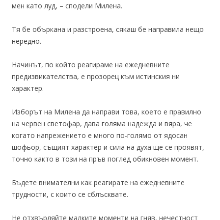
мен като луд, – сподели Милена.
Тя бе объркана и разстроена, сякаш бе направила нещо
нередно.
Начинът, по който реагираме на ежедневните
предизвикателства, е прозорец към истинския ни
характер.
Изборът на Милена да направи това, което е правилно
на червен светофар, дава голяма надежда и вяра, че
когато напрежението е много по-голямо от ядосан
шофьор, същият характер и сила на духа ще се проявят,
точно както в този на пръв поглед обикновен момент.
Бъдете внимателни как реагирате на ежедневните
трудности, с които се сблъсквате.
Не отхвърляйте малките моменти на гняв, нечестност