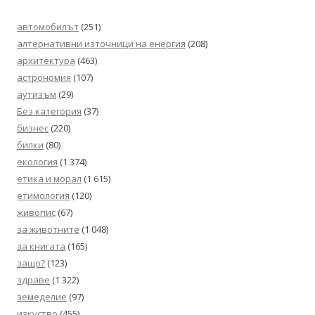
автомобилът
(251)
алтернативни източници на енергия
(208)
архитектура
(463)
астрономия
(107)
аутизъм
(29)
Без категория
(37)
бизнес
(220)
билки
(80)
екология
(1 374)
етика и морал
(1 615)
етимология
(120)
живопис
(67)
за животните
(1 048)
за книгата
(165)
защо?
(123)
здраве
(1 322)
земеделие
(97)
изкуство
(455)