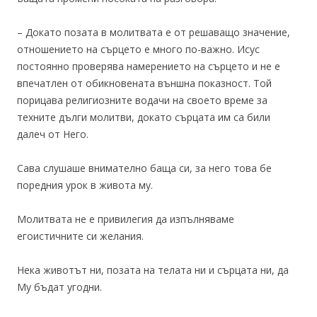
– Докато позата в молитвата е от решаващо значение,
отношението на сърцето е много по-важно. Исус
постоянно проверява намерението на сърцето и не е
впечатлен от обикновената външна показност. Той
порицава религиозните водачи на своето време за
техните дълги молитви, докато сърцата им са били
далеч от Него.
Сава слушаше внимателно баща си, за него това бе
поредния урок в живота му.
Молитвата не е привилегия да изпълняваме
егоистичните си желания.
Нека животът ни, позата на телата ни и сърцата ни, да
Му бъдат угодни.