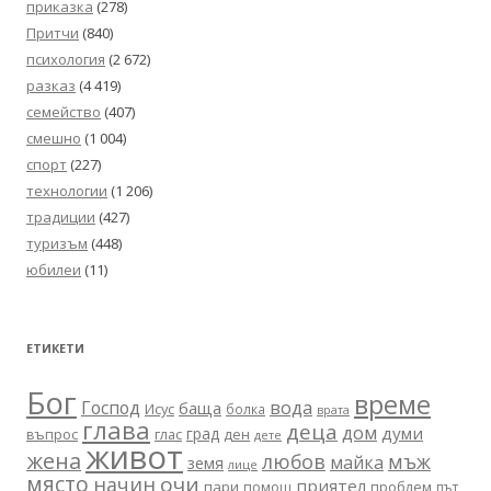
приказка
(278)
Притчи
(840)
психология
(2 672)
разказ
(4 419)
семейство
(407)
смешно
(1 004)
спорт
(227)
технологии
(1 206)
традиции
(427)
туризъм
(448)
юбилеи
(11)
ЕТИКЕТИ
Бог
време
вода
Господ
баща
Исус
болка
врата
глава
деца
дом
думи
град
въпрос
глас
ден
дете
живот
жена
любов
мъж
майка
земя
лице
място
очи
начин
приятел
пари
помощ
проблем
път