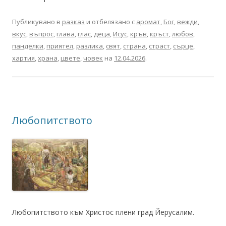
Публикувано в
разказ
и отбелязано с
аромат
,
Бог
,
вежди
,
вкус
,
въпрос
,
глава
,
глас
,
деца
,
Исус
,
кръв
,
кръст
,
любов
,
панделки
,
приятел
,
разлика
,
свят
,
страна
,
страст
,
сърце
,
хартия
,
храна
,
цвете
,
човек
на
12.04.2026
.
Любопитството
Любопитството към Христос плени град Йерусалим.