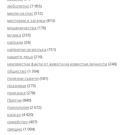
любопитно
(7 955)
мисли на глас
(512)
мистерии и загадки
(813)
мошеничества
(176)
музика
(233)
награди
(26)
напрегни си мозъка
(151)
нашите деца
(216)
неизвестни факти от живота на известни личности
(246)
общество
(1 304)
полезни съвети
(581)
празници
(273)
приказка
(278)
Притчи
(840)
психология
(2 672)
разказ
(4 420)
семейство
(407)
смешно
(1 004)