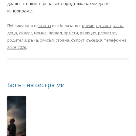
диалог с нашите деца, ако продължавахме да ги
игнорираме.
Публикувано в
разказ
и отбелязано с
време
,
връзка
,
глава
,
деца
,
диалог
,
момче
,
поглед
,
пръсти
,
реакция
,
резултат
,
родители
,
ръка
,
смисъл
,
страна
,
съпруг
,
съседка
,
телефон
на
26.03.2026
.
Богът на сестра ми