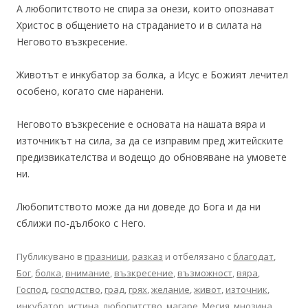
А любопитството не спира за онези, които опознават
Христос в общението на страданието и в силата на
Неговото възкресение.
Животът е инкубатор за болка, а Исус е Божият лечител
особено, когато сме наранени.
Неговото възкресение е основата на нашата вяра и
източникът на сила, за да се изправим пред житейските
предизвикателства и водещо до обновяване на умовете
ни.
Любопитството може да ни доведе до Бога и да ни
сближи по-дълбоко с Него.
Публикувано в
празници
,
разказ
и отбелязано с
благодат
,
Бог
,
болка
,
внимание
,
възкресение
,
възможност
,
вяра
,
Господ
,
господство
,
град
,
грях
,
желание
,
живот
,
източник
,
инкубатор
,
истина
,
любопитство
,
магаре
,
Месия
,
мнозина
,