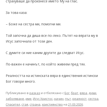
страхуваше да произнесе името Му на глас.
За това каза:
– Боже на сестра ми, помогни ми.
Той започна да диша все по-леко. Пътят на вярата му в
Исус започнала от този ден.
С думите си ние каним другите да следват Исус.
По-важен е начинът, по който живеем пред тях.
Реалността на истинската вяра в единствения истински
Бог говори много.
Публикувано в
разказ
и отбелязано с
Бог
,
брат
,
вяра
,
думи
,
заболяване
,
име
,
Исус Христос
,
начин
,
път
,
реалност
,
сестра
,
Спасител
,
стая
,
страна
,
християнство
на
21.03.2026
.