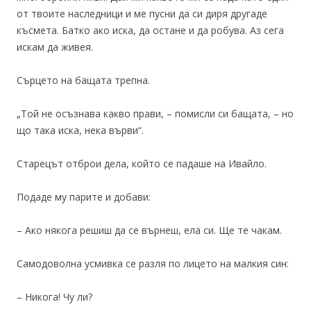
от твоите наследници и ме пусни да си диря другаде
късмета. Батко ако иска, да остане и да робува. Аз сега
искам да живея.
Сърцето на бащата трепна.
„Той не осъзнава какво прави, – помисли си бащата, – но
що така иска, нека върви“.
Старецът отброи дела, който се падаше на Ивайло.
Подаде му парите и добави:
– Ако някога решиш да се върнеш, ела си. Ще те чакам.
Самодоволна усмивка се разля по лицето на малкия син:
– Никога! Чу ли?