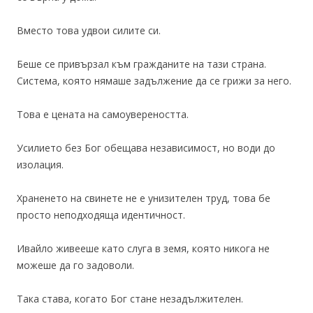
Вместо това удвои силите си.
Беше се привързал към гражданите на тази страна.
Система, която нямаше задължение да се грижи за него.
Това е цената на самоувереността.
Усилието без Бог обещава независимост, но води до
изолация.
Храненето на свинете не е унизителен труд, това бе
просто неподходяща идентичност.
Ивайло живееше като слуга в земя, която никога не
можеше да го задоволи.
Така става, когато Бог стане незадължителен.