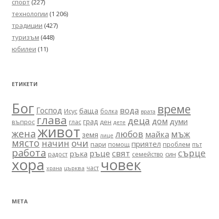
спорт
(227)
технологии
(1 206)
традиции
(427)
туризъм
(448)
юбилеи
(11)
ЕТИКЕТИ
Бог
време
вода
Господ
баща
Исус
болка
врата
глава
деца
дом
думи
град
въпрос
глас
ден
дете
живот
жена
любов
мъж
майка
земя
лице
място
очи
начин
приятел
пари
помощ
проблем
път
работа
сърце
ръце
свят
ръка
син
радост
семейство
хора
човек
част
църква
храна
МЕТА