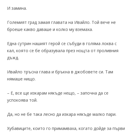
И замина.
Големият град замая главата на Ивайло. Той вече не
броеше какво даваше и колко му вземаха.
Една сутрин нашият герой се събуди в голяма локва с
кал, която се бе образувала през нощта от проливния
дъжд.
Ивайло тръсна глава и бръкна в джобовете си. Там
нямаше нищо.
– Е, все ще изкарам някъде нещо, – започна да се
успокоява той.
Да, но не бе така лесно да изкара някъде малко пари.
Хубавиците, които го примамваха, когато дойде за първи