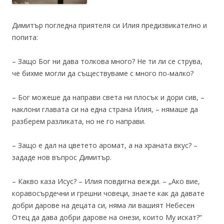
Димитър погледна приятеля си Илия предизвикателно и
попита:
– Защо Бог ни дава толкова много? Не ти ли се струва,
че бихме могли да съществуваме с много по-малко?
– Бог можеше да направи света ни плосък и дори сив, –
наклони главата си на една страна Илия, – нямаше да
разберем разликата, но не го направи.
– Защо е дал на цветето аромат, а на храната вкус? –
зададе нов въпрос Димитър.
– Какво каза Исус? – Илия повдигна вежди. – „Ако вие,
коравосърдечни и грешни човеци, знаете как да давате
добри дарове на децата си, няма ли вашият Небесен
Отец да дава добри дарове на онези, които Му искат?“