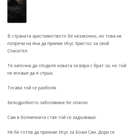
В страната християнството бе незаконно, но това не
попречи на Ана да приеме Исус Христос за свой
Спасител.
Тя започна да споделя новата си вяра с брат си, но той
не искаше да я слуша.
Тогава той се разболя.
Белодробното заболяване бе опасно.
Сам в болничната стая той се задъхваше.
Не бе готов да признае Исус за Божи Син. Дори се