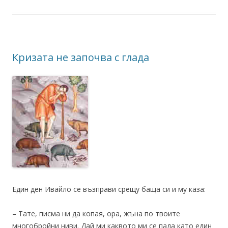
Кризата не започва с глада
Един ден Ивайло се възправи срещу баща си и му каза:
– Тате, писма ни да копая, ора, жъна по твоите
многобройни ниви. Дай ми каквото ми се пада като един