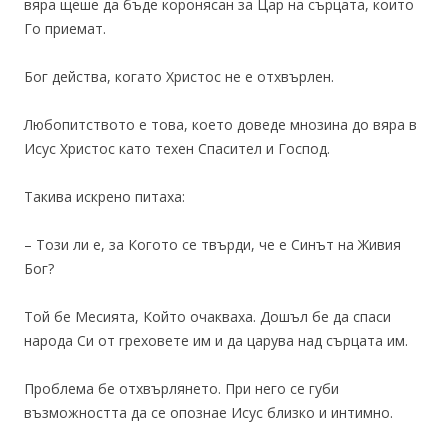
вяра щеше да бъде коронясан за Цар на сърцата, които
Го приемат.
Бог действа, когато Христос не е отхвърлен.
Любопитството е това, което доведе мнозина до вяра в
Исус Христос като техен Спасител и Господ.
Такива искрено питаха:
– Този ли е, за Когото се твърди, че е Синът на Живия
Бог?
Той бе Месията, Който очакваха. Дошъл бе да спаси
народа Си от греховете им и да царува над сърцата им.
Проблема бе отхвърлянето. При него се губи
възможността да се опознае Исус близко и интимно.