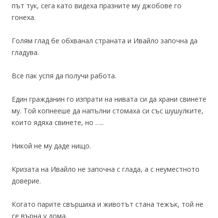
път тук, сега като видеха празните му джобове го
гонеха.
Голям глад бе обхванал страната и Ивайло започна да
гладува.
Все пак успя да получи работа.
Един гражданин го изпрати на нивата си да храни свинете
му. Той копнееше да напълни стомаха си със шушулките,
които ядяха свинете, но …..
Никой не му даде нищо.
Кризата на Ивайло не започна с глада, а с неуместното
доверие.
Когато парите свършиха и животът стана тежък, той не
се върна у дома.