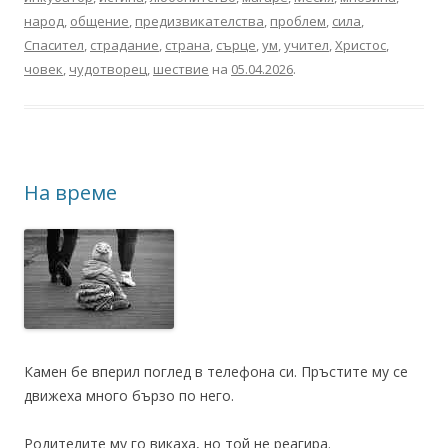
народ
,
общение
,
предизвикателства
,
проблем
,
сила
,
Спасител
,
страдание
,
страна
,
сърце
,
ум
,
учител
,
Христос
,
човек
,
чудотворец
,
шествие
на
05.04.2026
.
На време
Камен бе вперил поглед в телефона си. Пръстите му се
движеха много бързо по него.
Родителите му го викаха, но той не реагира.