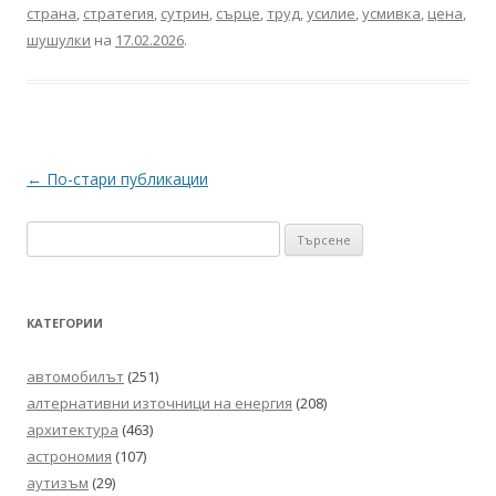
страна
,
стратегия
,
сутрин
,
сърце
,
труд
,
усилие
,
усмивка
,
цена
,
шушулки
на
17.02.2026
.
Навигация
←
По-стари публикации
в
Търсене
публикациите
за:
КАТЕГОРИИ
автомобилът
(251)
алтернативни източници на енергия
(208)
архитектура
(463)
астрономия
(107)
аутизъм
(29)