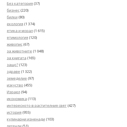
Без категория
(37)
бизнес
(220)
билки
(80)
екология
(1 374)
етика и морал
(1 615)
етимология
(120)
живопис
(67)
за животните
(1 048)
за книгата
(165)
защо?
(123)
здраве
(1 322)
земеделие
(97)
изкуство
(455)
Израел
(94)
икономика
(113)
интересното в растителния свят
(427)
история
(955)
кулинарни изненади
(103)
легенди
(51)