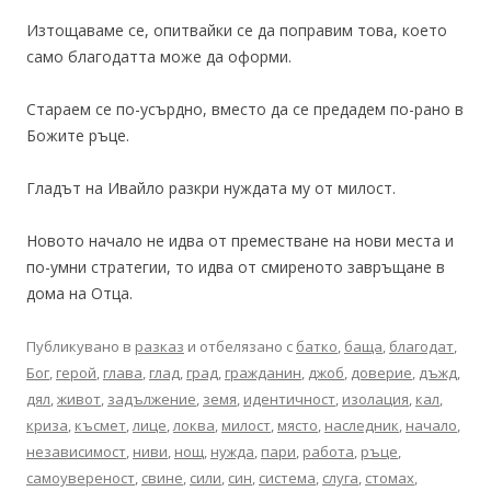
Изтощаваме се, опитвайки се да поправим това, което
само благодатта може да оформи.
Стараем се по-усърдно, вместо да се предадем по-рано в
Божите ръце.
Гладът на Ивайло разкри нуждата му от милост.
Новото начало не идва от преместване на нови места и
по-умни стратегии, то идва от смиреното завръщане в
дома на Отца.
Публикувано в
разказ
и отбелязано с
батко
,
баща
,
благодат
,
Бог
,
герой
,
глава
,
глад
,
град
,
гражданин
,
джоб
,
доверие
,
дъжд
,
дял
,
живот
,
задължение
,
земя
,
идентичност
,
изолация
,
кал
,
криза
,
късмет
,
лице
,
локва
,
милост
,
място
,
наследник
,
начало
,
независимост
,
ниви
,
нощ
,
нужда
,
пари
,
работа
,
ръце
,
самоувереност
,
свине
,
сили
,
син
,
система
,
слуга
,
стомах
,