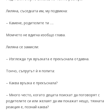
Лиляна, съседката им, му подвикна:
– Камене, родителите ти ….
Момчето не вдигна изобщо глава.
Лиляна се замисли:
– Изглежда тук връзката е прекъснала отдавна.
Тончо, съпругът ѝ я попита:
– Каква връзка е прекъснала?
– Много често, когато децата поискат да поговорят с
родителите си или желаят да им покажат нещо, тяхната
реакция е, познай каква?