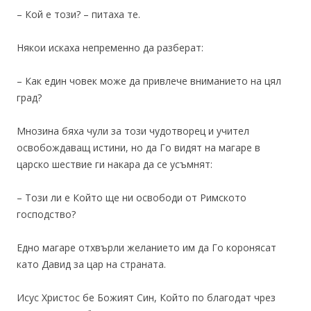
– Кой е този? – питаха те.
Някои искаха непременно да разберат:
– Как един човек може да привлече вниманието на цял
град?
Мнозина бяха чули за този чудотворец и учител
освобождаващ истини, но да Го видят на магаре в
царско шествие ги накара да се усъмнят:
– Този ли е Който ще ни освободи от Римското
господство?
Едно магаре отхвърли желанието им да Го коронясат
като Давид за цар на страната.
Исус Христос бе Божият Син, Който по благодат чрез