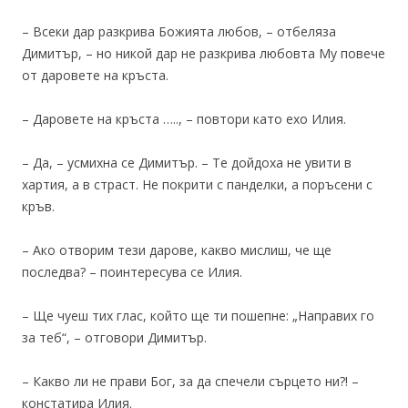
– Всеки дар разкрива Божията любов, – отбеляза
Димитър, – но никой дар не разкрива любовта Му повече
от даровете на кръста.
– Даровете на кръста ….., – повтори като ехо Илия.
– Да, – усмихна се Димитър. – Те дойдоха не увити в
хартия, а в страст. Не покрити с панделки, а поръсени с
кръв.
– Ако отворим тези дарове, какво мислиш, че ще
последва? – поинтересува се Илия.
– Ще чуеш тих глас, който ще ти пошепне: „Направих го
за теб“, – отговори Димитър.
– Какво ли не прави Бог, за да спечели сърцето ни?! –
констатира Илия.