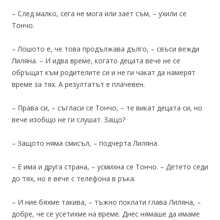
– След малко, сега не мога или зает съм, – ухили се
Тончо.
– Лошото е, че това продължава дълго, – свъси вежди
Лиляна. – И идва време, когато децата вече не се
обръщат към родителите си и не ги чакат да намерят
време за тях. А резултатът е плачевен.
– Права си, – съгласи се Тончо, – те викат децата си, но
вече изобщо не ги слушат. Защо?
– Защото няма смисъл, – подчерта Лиляна.
– Е има и друга страна, – усмихна се Тончо. – Детето седи
до тях, но е вече с телефона в ръка.
– И ние бяхме такива, – тъжно поклати глава Лиляна, –
добре, че се усетихме на време. Днес нямаше да имаме