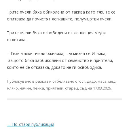
Трите пчели бяха обиколени от такива като тях. Те се
опитваха да почистят лепкавите, полумъртви пчели.
Трите пчели бяха освободени от лепнещия мед и
отлетяха.
– Тези малки пчели оживяха, – усмихна се Иглика,
-защото бяха заобиколени от семейство и приятели,
които не се отказаха, докато не ги освободиха.
Публикувано в
разказ
и отбелязано с
гост
,
дядо
,
маса
,
мед
,
мляко
,
начин
,
пейка
,
приятели
,
старец
,
съд
на
17.03.2026
.
Навигация
←
По-стари публикации