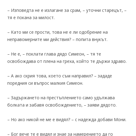
– Изповедта не е излагане за срам, – уточни старецът, –
тя е покана за милост.
– Като ми се прости, това не е ли одобрение на
неправомерните ми действия? – попита внукът.
– Не е, – поклати глава дядо Симеон, – тя те
освобождава от плена на греха, който те държи здраво.
– А ако скрия това, което съм направил? – зададе
поредния си въпрос малкия Симеон.
– Задържането на престъплението само удължава
болката и забавя освобождението, – заяви дядото.
– Но ако никой не ме е видял? – с надежда добави Мони.
– Бог вече те е видял и знае за намерението да го