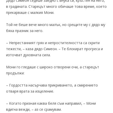
Дядо Симеон седеше заедно с внука си, кръстен на него,
в градината. Старецът много обичаше това време, което
прекарваше с малкия Мони.
Той не беше вече много малък, но срещите му с дядо му
бяха празник за него.
– Непрестанният грях и непростителността са скрити
тежести, – каза дядо Симеон. – Те блокират прогреса и
източват духовната сила.
Мони го гледаше с широко отворени очи, а старецът
продължи:
– Гордостта насърчава прикриването, а смирението
отваря врата за изцеление.
– Когато призная каква беля съм направил, – Мони
вдигна вежди, – аз се срамувам.