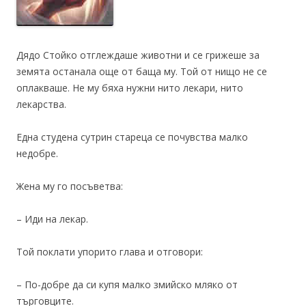
Дядо Стойко отглеждаше животни и се грижеше за
земята останала още от баща му. Той от нищо не се
оплакваше. Не му бяха нужни нито лекари, нито
лекарства.
Една студена сутрин стареца се почувства малко
недобре.
Жена му го посъветва:
– Иди на лекар.
Той поклати упорито глава и отговори:
– По-добре да си купя малко змийско мляко от
търговците.