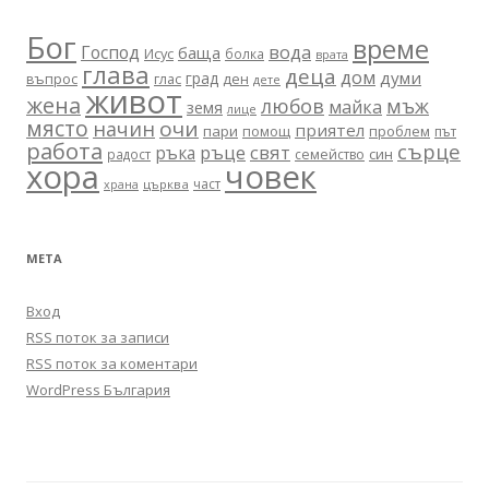
Бог
време
вода
Господ
баща
Исус
болка
врата
глава
деца
дом
думи
град
въпрос
глас
ден
дете
живот
жена
любов
мъж
майка
земя
лице
място
очи
начин
приятел
пари
помощ
проблем
път
работа
сърце
ръце
свят
ръка
син
радост
семейство
хора
човек
част
църква
храна
МЕТА
Вход
RSS поток за записи
RSS поток за коментари
WordPress България