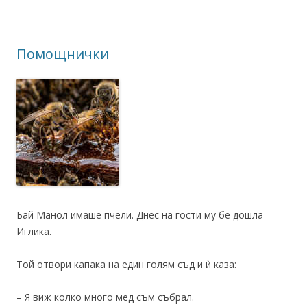
Помощнички
Бай Манол имаше пчели. Днес на гости му бе дошла
Иглика.
Той отвори капака на един голям съд и ѝ каза:
– Я виж колко много мед съм събрал.