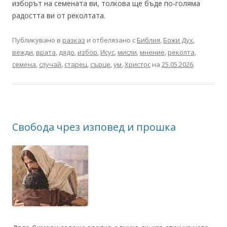
изборът на семената ви, толкова ще бъде по-голяма
радостта ви от реколтата.
Публикувано в
разказ
и отбелязано с
Библия
,
Божи Дух
,
вежди
,
врата
,
дядо
,
избор
,
Исус
,
мисли
,
мнение
,
реколта
,
семена
,
случай
,
старец
,
сърце
,
ум
,
Христос
на
25.05.2026
.
Свобода чрез изповед и прошка