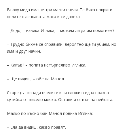
Върху меда имаше три малки пчели. Те бяха покрити
целите с лепкавата маса и се давеха.
– Дядо, – извика Иглика, – можем ли да им помогнем?
– Трудно бихме се справили, вероятно ще ги убием, но
има и друг начин.
– Какъв? – попита нетърпеливо Иглика.
– Ще видиш, – обеща Манол.
Старецът извади пчелите и ги сложи в една празна
кутийка от кисело мляко. Остави я отвън на пейката.
Малко по-късно бай Манол повика Иглика:
– Ела да видиш, какво правят.