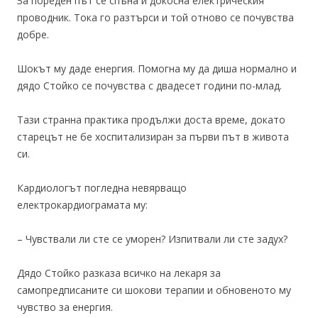
За пореден път се спъна и докосна електрическия
проводник. Тока го разтърси и той отново се почувства
добре.
Шокът му даде енергия. Помогна му да диша нормално и
дядо Стойко се почувства с двадесет години по-млад.
Тази странна практика продължи доста време, докато
старецът не бе хоспитализиран за първи път в живота
си.
Кардиологът погледна невярващо
електрокардиограмата му:
– Чувствали ли сте се уморен? Изпитвали ли сте задух?
Дядо Стойко разказа всичко на лекаря за
самопредписаните си шокови терапии и обновеното му
чувство за енергия.