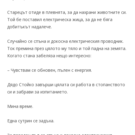
Старецът отиде в плевнята, за да нахрани животните си.
Той бе поставил електрическа жица, за да не бяга
добитъкът надалече.
Случайно се спъна и докосна електрическия проводник.
Ток премина през цялото му тяло и той падна на земята.
Когато стана забеляза нещо интересно:
– Чувствам се обновен, пълен с енергия.
Дядо Стойко завърши цялата си работа в стопанството
си и забрави за изпитанието.
Мина време.
Една сутрин се задъха.