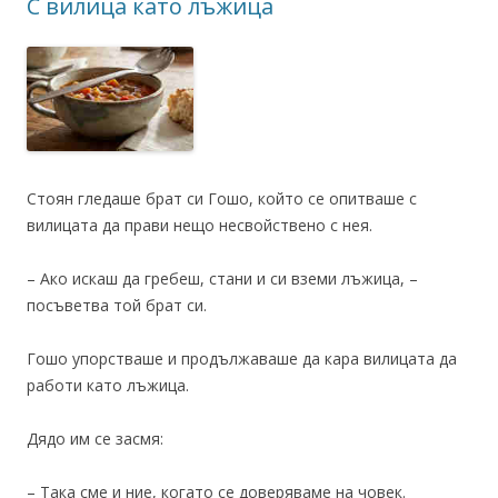
С вилица като лъжица
Стоян гледаше брат си Гошо, който се опитваше с
вилицата да прави нещо несвойствено с нея.
– Ако искаш да гребеш, стани и си вземи лъжица, –
посъветва той брат си.
Гошо упорстваше и продължаваше да кара вилицата да
работи като лъжица.
Дядо им се засмя:
– Така сме и ние, когато се доверяваме на човек.