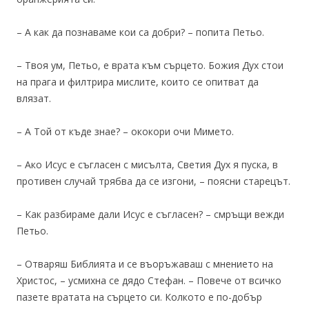
– А как да познаваме кои са добри? – попита Петьо.
– Твоя ум, Петьо, е врата към сърцето. Божия Дух стои
на прага и филтрира мислите, които се опитват да
влязат.
– А Той от къде знае? – ококори очи Мимето.
– Ако Исус е съгласен с мисълта, Светия Дух я пуска, в
противен случай трябва да се изгони, – поясни старецът.
– Как разбираме дали Исус е съгласен? – смръщи вежди
Петьо.
– Отваряш Библията и се въоръжаваш с мнението на
Христос, – усмихна се дядо Стефан. – Повече от всичко
пазете вратата на сърцето си. Колкото е по-добър