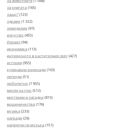
за животните
(1 048)
за книгата
(165)
защо?
(123)
здраве
(1 322)
земеделие
(97)
изкуство
(455)
Израел
(94)
икономика
(113)
интересното в растителния свят
(427)
история
(955)
кулинарни изненади
(103)
легенди
(51)
любопитно
(7 955)
мисли на глас
(512)
мистерии и загадки
(813)
мошеничества
(176)
музика
(233)
награди
(26)
напрегни си мозъка
(151)