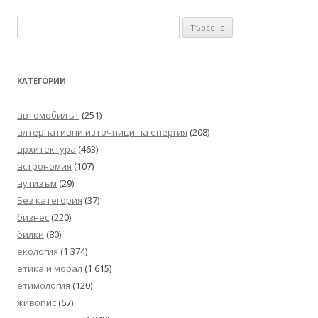
в
Търсене
публикациите
за:
КАТЕГОРИИ
автомобилът
(251)
алтернативни източници на енергия
(208)
архитектура
(463)
астрономия
(107)
аутизъм
(29)
Без категория
(37)
бизнес
(220)
билки
(80)
екология
(1 374)
етика и морал
(1 615)
етимология
(120)
живопис
(67)