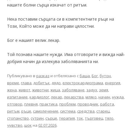
нашите болни сърца изкачат от ритъм.
Нека поставим сърцата си в компетентните ръце на
Този, Който може да ни направи цялостни.
Бог е нашият велик лекар.
Той познава нашите нужди. Има отговорите и вижда най-
добрия начин да излекува заболяванията ни.
Публикувано в
разказ
и отбелязано с
баща
,
Бог
,
бутон
,
време
,
глава
,
добитък
,
дядо
,
електрокардиограма
,
енергия
,
жена
,
живот
,
животни
,
жица
,
заболяване
,
задух
,
земя
,
изпитание
,
кардиолог
,
лекар
,
лекарства
,
мляко
,
начин
,
нужда
,
отговор
,
плевня
,
практика
,
проблем
,
проводник
,
работа
,
ритъм
,
ръце
,
самолечение
,
система
,
средства
,
старец
,
стопанство
,
сутрин
,
сърце
,
терапия
,
ток
,
търговец
,
тяло
,
чувство
,
шок
на
02.07.2026
.