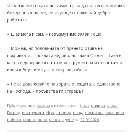
Използваме го като инструмент, за да постигнем всичко,
без да осъзнаваме, че Исус ще свърши най-добре
работата.
– Е, аз мога и сам, – невъзмутимо заяви Гошо.
– Можеш, но половината от яденето отива на
покривката, – поклати недоволно глава Стоян. – Така е,
като се доверяваш на този инструмент, който частично
или изобщо няма да ти свърши работа.
– Не се доверявайте на хората и нещата, а единствено
на Господа, – посъветва ги старецът.
Публикувано в
разказ
и отбелязано с
брат
,
вилица
,
глава
,
Господ
,
инструмент
,
Исус
,
лъжица
,
неща
,
покривка
,
половина
,
работа
,
старец
,
хора
,
човек
,
ядене
на
22.03.2026
.