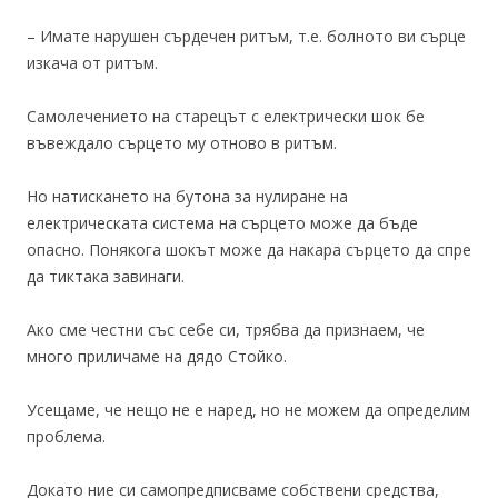
– Имате нарушен сърдечен ритъм, т.е. болното ви сърце
изкача от ритъм.
Самолечението на старецът с електрически шок бе
въвеждало сърцето му отново в ритъм.
Но натискането на бутона за нулиране на
електрическата система на сърцето може да бъде
опасно. Понякога шокът може да накара сърцето да спре
да тиктака завинаги.
Ако сме честни със себе си, трябва да признаем, че
много приличаме на дядо Стойко.
Усещаме, че нещо не е наред, но не можем да определим
проблема.
Докато ние си самопредписваме собствени средства,