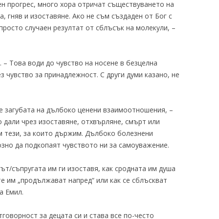
н прогрес, много хора отричат ​​съществуването на
а, гняв и изоставяне. Ако не съм създаден от Бог с
просто случаен резултат от сблъсък на молекули, –
. – Това води до чувство на носене в безцелна
з чувство за принадлежност. С други думи казано, не
 е загубата на дълбоко ценени взаимоотношения, –
о дали чрез изоставяне, отхвърляне, смърт или
им тези, за които държим. Дълбоко болезнени
зно да подкопаят чувството ни за самоуважение.
гът/съпругата им ги изоставя, как сродната им душа
те им „продължават напред“ или как се сблъскват
а Емил.
говорност за децата си и става все по-често