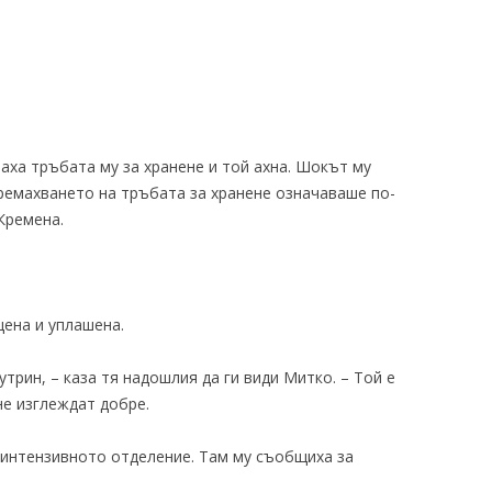
аха тръбата му за хранене и той ахна. Шокът му
ремахването на тръбата за хранене означаваше по-
Кремена.
щена и уплашена.
утрин, – каза тя надошлия да ги види Митко. – Той е
не изглеждат добре.
 интензивното отделение. Там му съобщиха за