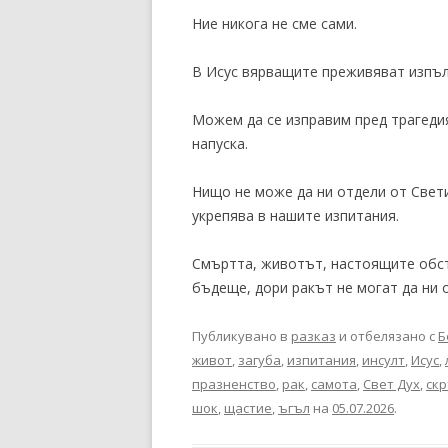
Ние никога не сме сами.
В Исус вярващите преживяват изпъл
Можем да се изправим пред трагедия
напуска.
Нищо не може да ни отдели от Свети
укрепява в нашите изпитания.
Смъртта, животът, настоящите обст
бъдеще, дори ракът не могат да ни 
Публикувано в
разказ
и отбелязано с
Б
живот
,
загуба
,
изпитания
,
инсулт
,
Исус
,
празненство
,
рак
,
самота
,
Свет Дух
,
ск
шок
,
щастие
,
ъгъл
на
05.07.2026
.