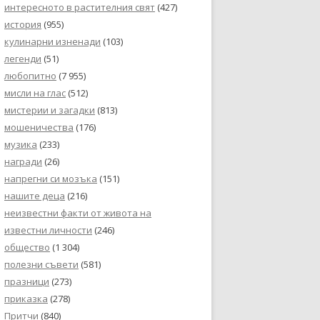
интересното в растителния свят
(427)
история
(955)
кулинарни изненади
(103)
легенди
(51)
любопитно
(7 955)
мисли на глас
(512)
мистерии и загадки
(813)
мошеничества
(176)
музика
(233)
награди
(26)
напрегни си мозъка
(151)
нашите деца
(216)
неизвестни факти от живота на
известни личности
(246)
общество
(1 304)
полезни съвети
(581)
празници
(273)
приказка
(278)
Притчи
(840)