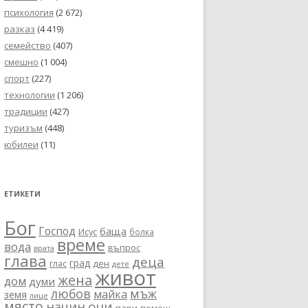
психология
(2 672)
разказ
(4 419)
семейство
(407)
смешно
(1 004)
спорт
(227)
технологии
(1 206)
традиции
(427)
туризъм
(448)
юбилеи
(11)
ЕТИКЕТИ
Бог
Господ
баща
Исус
болка
време
вода
въпрос
врата
глава
деца
град
глас
ден
дете
живот
жена
дом
думи
любов
мъж
майка
земя
лице
място
очи
начин