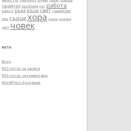
пари
помощ
работа
приятел
проблем
път
ръце
свят
ръка
радост
семейство
хора
сърце
син
църква
храна
човек
част
МЕТА
Вход
RSS поток за записи
RSS поток за коментари
WordPress България