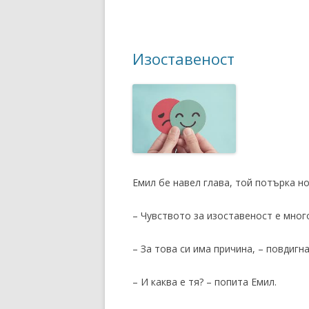
Изоставеност
Емил бе навел глава, той потърка но
– Чувството за изоставеност е мног
– За това си има причина, – повдигн
– И каква е тя? – попита Емил.