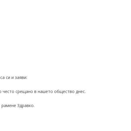
са си и заяви:
о често срещано в нашето общество днес.
а рамене Здравко.