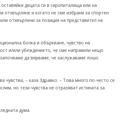
 оставяйки децата си в сиропиталища или на
м отхвърляне и когато не сме избрани за спортен
или отхвърлени за позиция на представител на
оционална болка и объркване, чувство на
ост и/или убеждението, че сме направили нещо
 започваме да вярваме, че заслужаваме лошо
ва чувства, – каза Здравко. – Това много по-често се
слим, но тези чувства не отразяват истината за
следната дума.