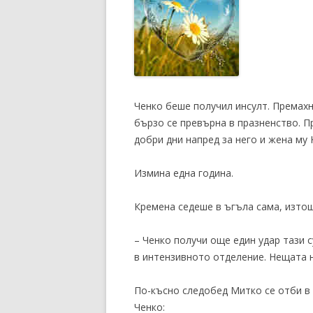
Ченко беше получил инсулт. Премахн
бързо се превърна в празненство. П
добри дни напред за него и жена му 
Измина една година.
Кремена седеше в ъгъла сама, изто
– Ченко получи още един удар тази с
в интензивното отделение. Нещата 
По-късно следобед Митко се отби в
Ченко: