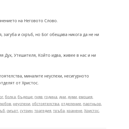
нението на Неговото Слово.
, загуба и скръб, но Бог обещава никога да не ни
я Дух, Утешителя, Който идва, живее в нас и ни
оятелства, миналите неуспехи, несигурното
отделят от Христос.
ог
,
болка
,
бъдеще
,
гняв
,
година
,
дни
,
думи
,
емоция
,
любов
,
неуспехи
,
обстоятелства
,
отделение
,
партньор
,
ръб
,
смърт
,
сутрин
,
трагедия
,
тръба
,
хранене
,
Христос
,