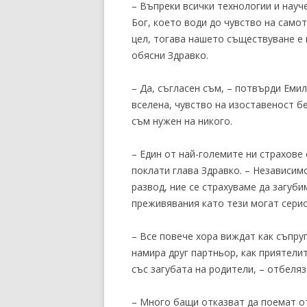
– Въпреки всички технологии и науче
Бог, което води до чувство на самот
цел, тогава нашето съществуване е 
обясни Здравко.
– Да, съгласен съм, – потвърди Емил
вселена, чувство на изоставеност бе
съм нужен на никого.
– Един от най-големите ни страхове
поклати глава Здравко. – Независим
развод, ние се страхуваме да загуб
преживявания като тези могат серио
– Все повече хора виждат как съпру
намира друг партньор, как приятели
със загубата на родители, – отбеляз
– Много бащи отказват да поемат от