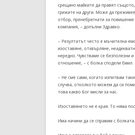
срещано майките да правят същото,
грижите на други. Може да преживее
отбор, пренебрегнати за повишение 
компания, – допълни Здравко.
– Резултатът често е мъчителна ем
изоставяне, отхвърляне, неадекватн
нередно. Чувстваме се безполезни и
отношение, – с болка сподели Емил.
– Не сме сами, когато изпитвам таки
случва, отколкото можем да си поми
това какво Бог мисли за нас.
Изоставянето не е края. То няма по
Има начини да се справим с болката.