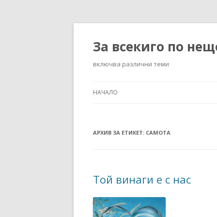
За всекиго по нещ
включва различни теми
НАЧАЛО
АРХИВ ЗА ЕТИКЕТ:
САМОТА
Той винаги е с нас