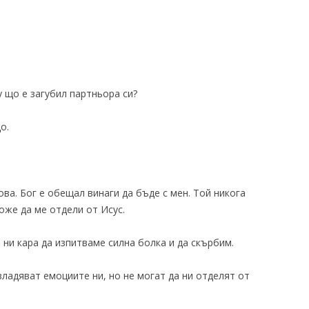
у що е загубил партньора си?
о.
това. Бог е обещал винаги да бъде с мен. Той никога
оже да ме отдели от Исус.
 ни кара да изпитваме силна болка и да скърбим.
ладяват емоциите ни, но не могат да ни отделят от