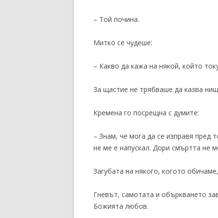
– Той почина.
Митко се чудеше:
– Какво да кажа на някой, който ток
За щастие не трябваше да казва нищ
Кремена го посрещна с думите:
– Знам, че мога да се изправя пред 
не ме е напускал. Дори смъртта не м
Загубата на някого, когото обичаме,
Гневът, самотата и объркването зав
Божията любов.