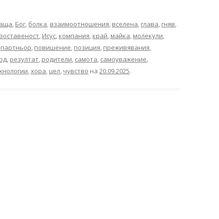
аща
,
Бог
,
болка
,
взаимоотношения
,
вселена
,
глава
,
гняв
,
зоставеност
,
Исус
,
компания
,
край
,
майка
,
молекули
,
,
партньор
,
повишение
,
позиция
,
преживявания
,
од
,
резултат
,
родители
,
самота
,
самоуважение
,
хнологии
,
хора
,
цел
,
чувство
на
20.09.2025
.