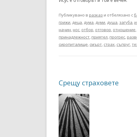
Исус е отговорът и Той е вечен.
Публикувано в
разказ
и отбелязано с
б
грижи
,
деца
,
дума
,
думи
,
душа
,
загуба
,
и
начин
,
нос
,
отбор
,
отговор
,
отношение
принадлежност
,
приятел
,
прогрес
,
разв
сиропиталище
,
смърт
,
страх
,
съпруг
,
те
Срещу страховете