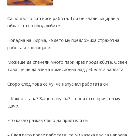
Сашо дълго си търси работа. Той бе квалифициран в
областта на продажбите.
Попадна на фирма, където му предложиха страхотна
работа и заплащане.
Можеше да спечели много пари чрез продажбите. Освен
това щеше да взима комисионна над дебелата заплата.
Скоро след това се чу, че напуснал работата си.
– Какво стана? Защо напусна? – попита го приятел му
Цачо.
Ето какво разказ Сашо на приятеля си:
– След като приех работата, те ми казаха как да направя