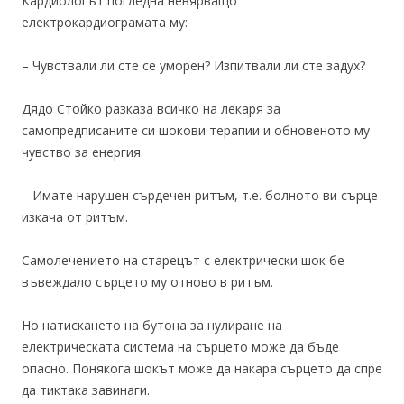
Кардиологът погледна невярващо
електрокардиограмата му:
– Чувствали ли сте се уморен? Изпитвали ли сте задух?
Дядо Стойко разказа всичко на лекаря за
самопредписаните си шокови терапии и обновеното му
чувство за енергия.
– Имате нарушен сърдечен ритъм, т.е. болното ви сърце
изкача от ритъм.
Самолечението на старецът с електрически шок бе
въвеждало сърцето му отново в ритъм.
Но натискането на бутона за нулиране на
електрическата система на сърцето може да бъде
опасно. Понякога шокът може да накара сърцето да спре
да тиктака завинаги.