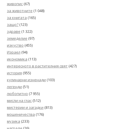
живопис
(67)
за животните
(1 048)
за книгата
(165)
защо?
(123)
здраве
(1 322)
земеделие
(97)
изкуство
(455)
Израел
(94)
икономика
(113)
интересното в растителния свят
(427)
история
(955)
кулинарни изненади
(103)
легенди
(51)
любопитно
(7 955)
мисли на глас
(512)
мистерии и загадки
(813)
мошеничества
(176)
музика
(233)
награди
(26)