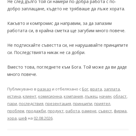
Не след дълго той си намери по-добра работа с по-
добро заплащане, където не трябваше да лъже хората.
Какъвто и компромис да направим, за да запазим
работата си, в крайна сметка ще загубим много повече.
Не подтискайте съвестта си, не нарушавайте принципите
си. Последствията никак не са добри.
Вместо това, погледнете към Бога. Той може да ви даде
много повече.
Публикувано в
разказ
и отбелязано с
Бог
,
врата
,
заплата
,
истина
,
клиент
,
комисионна
,
компания
,
лъжец
,
начин
,
област
,
пари
,
последствия
,
презентация
,
принципи
,
приятел
,
проблем
,
продажби
,
продукт
,
работа
,
рамене
,
съвест
,
фирма
,
хора
,
шеф
на
02.08.2026
.