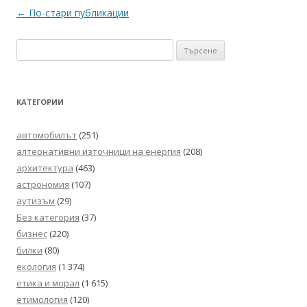
Навигация
←
По-стари публикации
в
Търсене
публикациите
за:
КАТЕГОРИИ
автомобилът
(251)
алтернативни източници на енергия
(208)
архитектура
(463)
астрономия
(107)
аутизъм
(29)
Без категория
(37)
бизнес
(220)
билки
(80)
екология
(1 374)
етика и морал
(1 615)
етимология
(120)