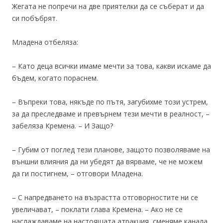
Жегата не попречи на две приятелки да се съберат и да
си побъбрят.
Младена отбеляза:
– Като деца всички имаме мечти за това, какви искаме да
бъдем, когато пораснем.
– Въпреки това, някъде по пътя, загубихме този устрем,
за да преследваме и превърнем тези мечти в реалност, –
забеляза Кремена. – И Защо?
– Губим от поглед тези планове, защото позволяваме на
външни влияния да ни убедят да вярваме, че не можем
да ги постигнем, – отговори Младена.
– С напредването на възрастта отговорностите ни се
увеличават, – поклати глава Кремена. – Ако не се
наслаждаваме на настоящата атракция, сменяме канала.