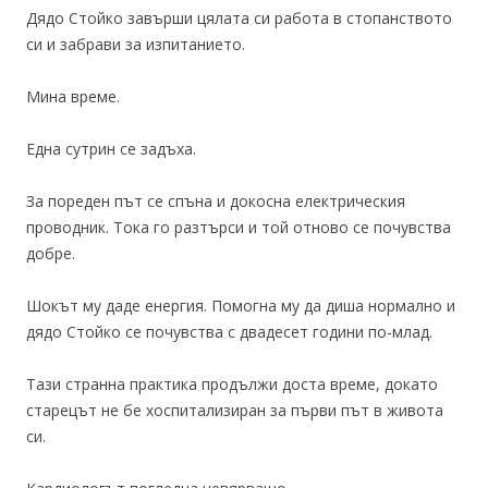
Дядо Стойко завърши цялата си работа в стопанството
си и забрави за изпитанието.
Мина време.
Една сутрин се задъха.
За пореден път се спъна и докосна електрическия
проводник. Тока го разтърси и той отново се почувства
добре.
Шокът му даде енергия. Помогна му да диша нормално и
дядо Стойко се почувства с двадесет години по-млад.
Тази странна практика продължи доста време, докато
старецът не бе хоспитализиран за първи път в живота
си.