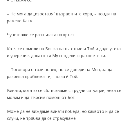
– Не мога да „изоставя“ възрастните хора, – повдигна
рамене Катя.
Чувстваше се разпъната на кръст.
Катя се помоли на Бог за напътствие и Той ѝ даде утеха
и уверение, докато тя Му сподели страховете си.
– Поговори с този човек, но се довери на Мен, за да
разреша проблема ти, – каза ѝ Той.
Винаги, когато се сблъскваме с трудни ситуации, нека се
молим и да търсим помощ от Бог.
Може да не виждаме винаги победа, но каквото и да се
случи, не трябва да се страхуваме.