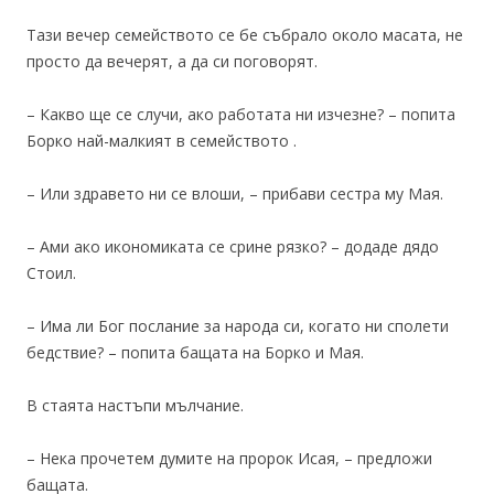
Тази вечер семейството се бе събрало около масата, не
просто да вечерят, а да си поговорят.
– Какво ще се случи, ако работата ни изчезне? – попита
Борко най-малкият в семейството .
– Или здравето ни се влоши, – прибави сестра му Мая.
– Ами ако икономиката се срине рязко? – додаде дядо
Стоил.
– Има ли Бог послание за народа си, когато ни сполети
бедствие? – попита бащата на Борко и Мая.
В стаята настъпи мълчание.
– Нека прочетем думите на пророк Исая, – предложи
бащата.