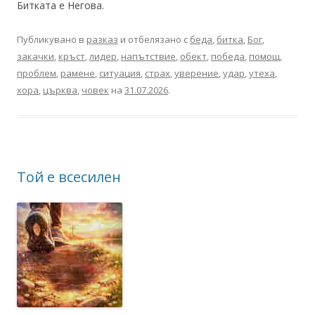
Битката е Негова.
Публикувано в
разказ
и отбелязано с
беда
,
битка
,
Бог
,
закачки
,
кръст
,
лидер
,
напътствие
,
обект
,
победа
,
помощ
,
проблем
,
рамене
,
ситуация
,
страх
,
уверение
,
удар
,
утеха
,
хора
,
църква
,
човек
на
31.07.2026
.
Той е всесилен