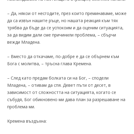
– Да, някои от несгодите, през които преминаваме, може
да са извън нашите ръце, но нашата реакция към тях
трябва да бъде да се успокоим и да оценим ситуацията,
за да видим дали сме причинили проблема, – сбърчи
вежди Младена.
– Вместо да откачаме, по-добре е да се обърнем към
Бога с молитва, – тръсна глава Кремена.
– След като предам болката си на Бог, – сподели
Младена, – отивам да спя. Девет пъти от десет, в
зависимост от сложността на ситуацията, когато се
събудя, Бог обикновено ми дава план за разрешаване на
проблема ми.
Кремена въздъхна: