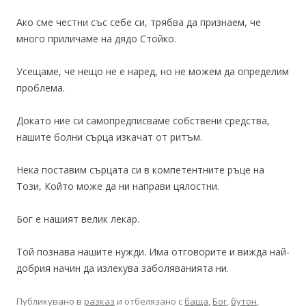
Ако сме честни със себе си, трябва да признаем, че
много приличаме на дядо Стойко.
Усещаме, че нещо не е наред, но не можем да определим
проблема.
Докато ние си самопредписваме собствени средства,
нашите болни сърца изкачат от ритъм.
Нека поставим сърцата си в компетентните ръце на
Този, Който може да ни направи цялостни.
Бог е нашият велик лекар.
Той познава нашите нужди. Има отговорите и вижда най-
добрия начин да излекува заболяванията ни.
Публикувано в
разказ
и отбелязано с
баща
,
Бог
,
бутон
,