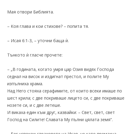
Мая отвори Библията.
– Коя глава и кои стихове? – попита тя.
– Исая 6:1-3, – уточни баща ѝ.
Тънкото ѝ гласче прочете:
– „В годината, когато умря цар Озия видях Господа
седнал на висок и издигнат престол, и полите Му
изпълниха храма.
Над Него стояха серафимите, от които всеки имаше по
шест крила; с две покриваше лицето си, с две покриваше
нозете си, и с две летеше.
И викаха един към друг, казвайки: – Свет, свет, свет
Господ на Силите! Славата Му пълни цялата земя“.
– Бог успокои страховете на Исая, не като премахна