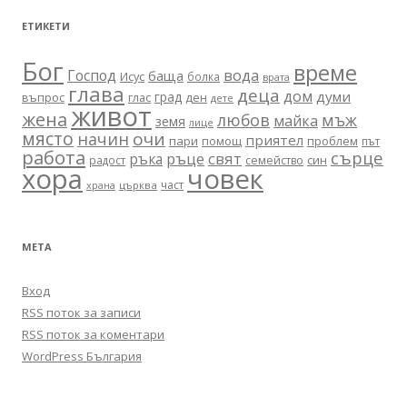
ЕТИКЕТИ
Бог
време
вода
Господ
баща
Исус
болка
врата
глава
деца
дом
думи
град
въпрос
глас
ден
дете
живот
жена
любов
мъж
майка
земя
лице
място
очи
начин
приятел
пари
помощ
проблем
път
работа
сърце
ръце
свят
ръка
син
радост
семейство
хора
човек
част
църква
храна
МЕТА
Вход
RSS поток за записи
RSS поток за коментари
WordPress България