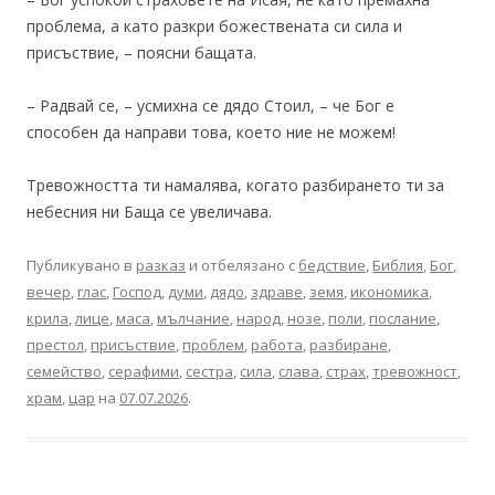
проблема, а като разкри божествената си сила и
присъствие, – поясни бащата.
– Радвай се, – усмихна се дядо Стоил, – че Бог е
способен да направи това, което ние не можем!
Тревожността ти намалява, когато разбирането ти за
небесния ни Баща се увеличава.
Публикувано в
разказ
и отбелязано с
бедствие
,
Библия
,
Бог
,
вечер
,
глас
,
Господ
,
думи
,
дядо
,
здраве
,
земя
,
икономика
,
крила
,
лице
,
маса
,
мълчание
,
народ
,
нозе
,
поли
,
послание
,
престол
,
присъствие
,
проблем
,
работа
,
разбиране
,
семейство
,
серафими
,
сестра
,
сила
,
слава
,
страх
,
тревожност
,
храм
,
цар
на
07.07.2026
.