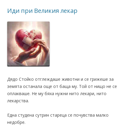
Иди при Великия лекар
Дядо Стойко отглеждаше животни и се грижеше за
земята останала още от баща му. Той от нищо не се
оплакваше. Не му бяха нужни нито лекари, нито
лекарства.
Една студена сутрин стареца се почувства малко
недобре.