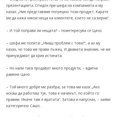
презентацията. Отидох при шефа на компанията и му
казах: „Ние представяме погрешно този продукт. Карате
ме да кажа някои неща на клиентите, които не са верни“.
– И той поправи ли нещата? – поинтересува се Цачо.
– Шефа ме попита: „Имаш проблем с това?“, а аз му
казах, че това ме прави лъжец. И двамата знаехме, че ме
принуждават да крия истината.
– Но нали така продават много продукти, – вдигна
рамене Цачо.
– Той много добре ме разбра, за това ми каза: „Ако
искаш да работиш тук, това е начинът, по който го
правим. Иначе там е вратата”. Затова и напуснах, – заяви
категорично Сашо.