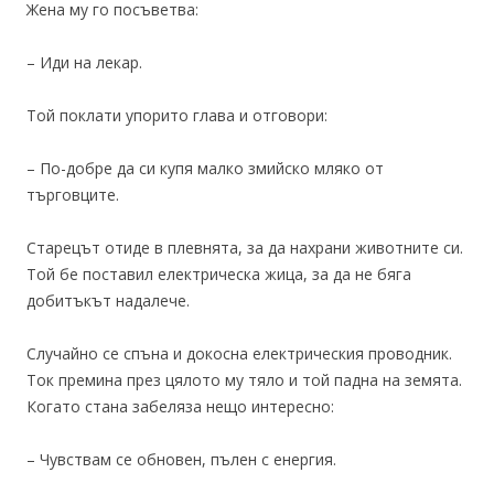
Жена му го посъветва:
– Иди на лекар.
Той поклати упорито глава и отговори:
– По-добре да си купя малко змийско мляко от
търговците.
Старецът отиде в плевнята, за да нахрани животните си.
Той бе поставил електрическа жица, за да не бяга
добитъкът надалече.
Случайно се спъна и докосна електрическия проводник.
Ток премина през цялото му тяло и той падна на земята.
Когато стана забеляза нещо интересно:
– Чувствам се обновен, пълен с енергия.