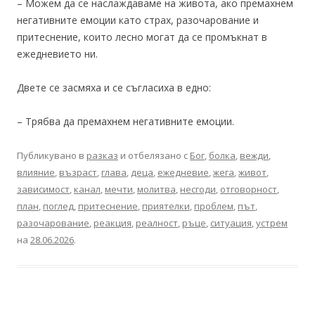
– Можем да се наслаждаваме на живота, ако премахнем
негативните емоции като страх, разочарование и
притеснение, които лесно могат да се промъкнат в
ежедневието ни.
Двете се засмяха и се съгласиха в едно:
– Трябва да премахнем негативните емоции.
Публикувано в
разказ
и отбелязано с
Бог
,
болка
,
вежди
,
влияние
,
възраст
,
глава
,
деца
,
ежедневие
,
жега
,
живот
,
зависимост
,
канал
,
мечти
,
молитва
,
несгоди
,
отговорност
,
план
,
поглед
,
притеснение
,
приятелки
,
проблем
,
път
,
разочарование
,
реакция
,
реалност
,
ръце
,
ситуация
,
устрем
на
28.06.2026
.