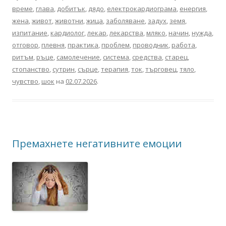
време
,
глава
,
добитък
,
дядо
,
електрокардиограма
,
енергия
,
жена
,
живот
,
животни
,
жица
,
заболяване
,
задух
,
земя
,
изпитание
,
кардиолог
,
лекар
,
лекарства
,
мляко
,
начин
,
нужда
,
отговор
,
плевня
,
практика
,
проблем
,
проводник
,
работа
,
ритъм
,
ръце
,
самолечение
,
система
,
средства
,
старец
,
стопанство
,
сутрин
,
сърце
,
терапия
,
ток
,
търговец
,
тяло
,
чувство
,
шок
на
02.07.2026
.
Премахнете негативните емоции