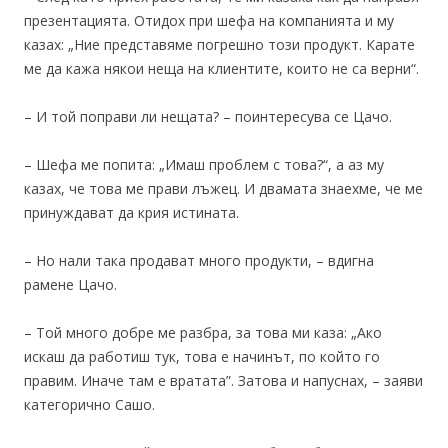
презентацията. Отидох при шефа на компанията и му
казах: „Ние представяме погрешно този продукт. Карате
ме да кажа някои неща на клиентите, които не са верни“.
– И той поправи ли нещата? – поинтересува се Цачо.
– Шефа ме попита: „Имаш проблем с това?“, а аз му
казах, че това ме прави лъжец. И двамата знаехме, че ме
принуждават да крия истината.
– Но нали така продават много продукти, – вдигна
рамене Цачо.
– Той много добре ме разбра, за това ми каза: „Ако
искаш да работиш тук, това е начинът, по който го
правим. Иначе там е вратата”. Затова и напуснах, – заяви
категорично Сашо.