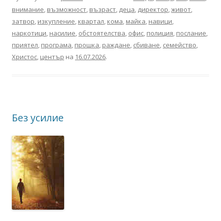
внимание
,
възможност
,
възраст
,
деца
,
директор
,
живот
,
затвор
,
изкупление
,
квартал
,
кома
,
майка
,
навици
,
наркотици
,
насилие
,
обстоятелства
,
офис
,
полиция
,
послание
,
приятел
,
програма
,
прошка
,
раждане
,
сбиване
,
семейство
,
Христос
,
център
на
16.07.2026
.
Без усилие