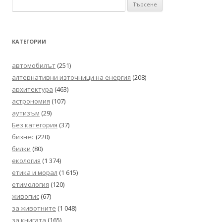
Търсене
публикациите
за:
КАТЕГОРИИ
автомобилът
(251)
алтернативни източници на енергия
(208)
архитектура
(463)
астрономия
(107)
аутизъм
(29)
Без категория
(37)
бизнес
(220)
билки
(80)
екология
(1 374)
етика и морал
(1 615)
етимология
(120)
живопис
(67)
за животните
(1 048)
за книгата
(165)