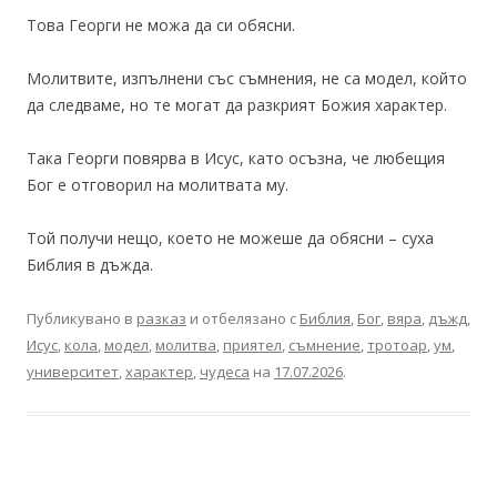
Това Георги не можа да си обясни.
Молитвите, изпълнени със съмнения, не са модел, който
да следваме, но те могат да разкрият Божия характер.
Така Георги повярва в Исус, като осъзна, че любещия
Бог е отговорил на молитвата му.
Той получи нещо, което не можеше да обясни – суха
Библия в дъжда.
Публикувано в
разказ
и отбелязано с
Библия
,
Бог
,
вяра
,
дъжд
,
Исус
,
кола
,
модел
,
молитва
,
приятел
,
съмнение
,
тротоар
,
ум
,
университет
,
характер
,
чудеса
на
17.07.2026
.