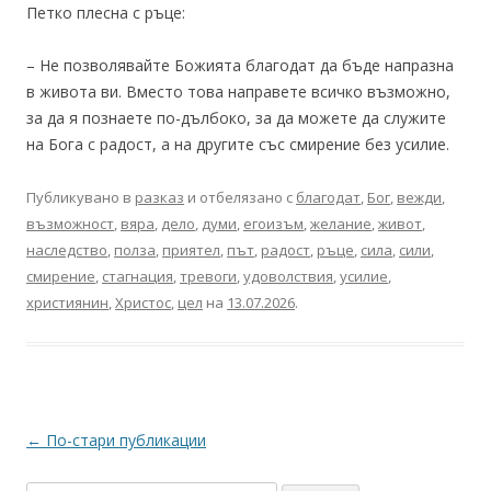
Петко плесна с ръце:
– Не позволявайте Божията благодат да бъде напразна
в живота ви. Вместо това направете всичко възможно,
за да я познаете по-дълбоко, за да можете да служите
на Бога с радост, а на другите със смирение без усилие.
Публикувано в
разказ
и отбелязано с
благодат
,
Бог
,
вежди
,
възможност
,
вяра
,
дело
,
думи
,
егоизъм
,
желание
,
живот
,
наследство
,
полза
,
приятел
,
път
,
радост
,
ръце
,
сила
,
сили
,
смирение
,
стагнация
,
тревоги
,
удоволствия
,
усилие
,
християнин
,
Христос
,
цел
на
13.07.2026
.
Навигация
←
По-стари публикации
в