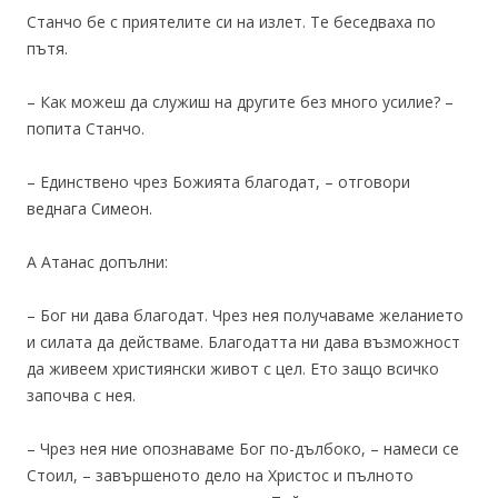
Станчо бе с приятелите си на излет. Те беседваха по
пътя.
– Как можеш да служиш на другите без много усилие? –
попита Станчо.
– Единствено чрез Божията благодат, – отговори
веднага Симеон.
А Атанас допълни:
– Бог ни дава благодат. Чрез нея получаваме желанието
и силата да действаме. Благодатта ни дава възможност
да живеем християнски живот с цел. Ето защо всичко
започва с нея.
– Чрез нея ние опознаваме Бог по-дълбоко, – намеси се
Стоил, – завършеното дело на Христос и пълното