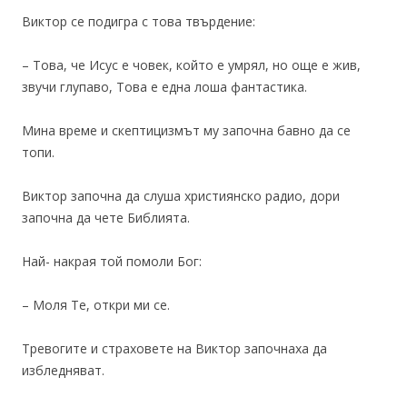
Виктор се подигра с това твърдение:
– Това, че Исус е човек, който е умрял, но още е жив,
звучи глупаво, Това е една лоша фантастика.
Мина време и скептицизмът му започна бавно да се
топи.
Виктор започна да слуша християнско радио, дори
започна да чете Библията.
Най- накрая той помоли Бог:
– Моля Те, откри ми се.
Тревогите и страховете на Виктор започнаха да
избледняват.