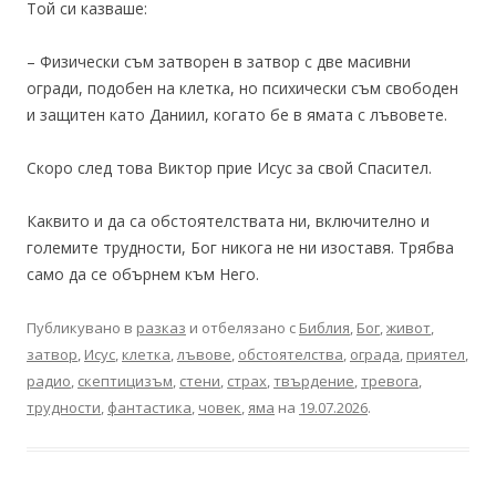
Той си казваше:
– Физически съм затворен в затвор с две масивни
огради, подобен на клетка, но психически съм свободен
и защитен като Даниил, когато бе в ямата с лъвовете.
Скоро след това Виктор прие Исус за свой Спасител.
Каквито и да са обстоятелствата ни, включително и
големите трудности, Бог никога не ни изоставя. Трябва
само да се обърнем към Него.
Публикувано в
разказ
и отбелязано с
Библия
,
Бог
,
живот
,
затвор
,
Исус
,
клетка
,
лъвове
,
обстоятелства
,
ограда
,
приятел
,
радио
,
скептицизъм
,
стени
,
страх
,
твърдение
,
тревога
,
трудности
,
фантастика
,
човек
,
яма
на
19.07.2026
.