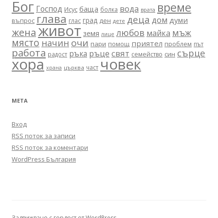
Бог
време
вода
Господ
баща
Исус
болка
врата
глава
деца
дом
думи
град
въпрос
глас
ден
дете
живот
жена
любов
мъж
майка
земя
лице
място
очи
начин
приятел
пари
помощ
проблем
път
работа
сърце
ръце
свят
ръка
син
радост
семейство
хора
човек
част
църква
храна
МЕТА
Вход
RSS поток за записи
RSS поток за коментари
WordPress България
Задвижвано с гордост от WordPress