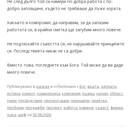
Не след дълго той си намери по-добра работа с по-
добро заплащане, където не трябваше да лъже хората.
Какъвто и компромис да направим, за да запазим
работата си, в крайна сметка ще загубим много повече.
Не подтискайте съвестта си, не нарушавайте принципите
си. Последствията никак не са добри.
Вместо това, погледнете към Бога. Той може да ви даде
много повече.
Публикувано в
разказ
и отбелязано с
Бог
,
врата
,
заплата
,
истина
,
клиент
,
комисионна
,
компания
,
лъжец
,
начин
,
област
,
пари
,
последствия
,
презентация
,
принципи
,
приятел
,
проблем
,
продажби
,
продукт
,
работа
,
рамене
,
съвест
,
фирма
,
хора
,
шеф
на
02.08.2026
.