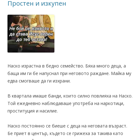
Простен и изкупен
Наско израстна в бедно семейство. Бяха много деца, а
баща им ги бе напуснал при неговото раждане. Майка му
едва смогваше да ги изхрани.
В квартала имаше банди, които силно повлияха на Наско.
Той ежедневно наблюдаваше употреба на наркотици,
проституция и насилие.
Наско постоянно се биеше с деца на неговата възраст.
Бе приет в център, където се грижеха за такива като