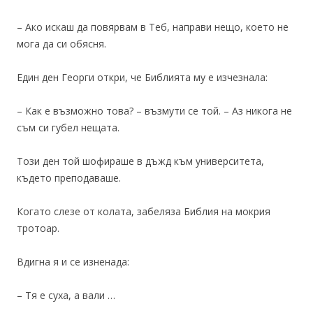
– Ако искаш да повярвам в Теб, направи нещо, което не
мога да си обясня.
Един ден Георги откри, че Библията му е изчезнала:
– Как е възможно това? – възмути се той. – Аз никога не
съм си губел нещата.
Този ден той шофираше в дъжд към университета,
където преподаваше.
Когато слезе от колата, забеляза Библия на мокрия
тротоар.
Вдигна я и се изненада:
– Тя е суха, а вали …