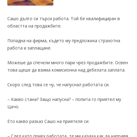
Сашо дълго си търси работа. Той бе квалифициран в
областта на продажбите.
Попадна на фирма, където му предложиха страхотна
работа и заплащане.
Можеше да спечели много пари чрез продажбите. Освен
това щеше да взима комисионна над дебелата заплата.
Скоро след това се чу, че напуснал работата си.
– Какво стана? Защо напусна? – попита го приятел му
Цачо.
Ето какво разказ Сашо на приятеля си:
– След като приех работата, те ми казаха как да направя