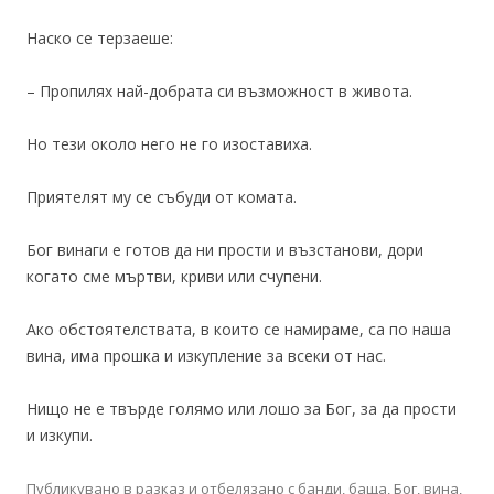
Наско се терзаеше:
– Пропилях най-добрата си възможност в живота.
Но тези около него не го изоставиха.
Приятелят му се събуди от комата.
Бог винаги е готов да ни прости и възстанови, дори
когато сме мъртви, криви или счупени.
Ако обстоятелствата, в които се намираме, са по наша
вина, има прошка и изкупление за всеки от нас.
Нищо не е твърде голямо или лошо за Бог, за да прости
и изкупи.
Публикувано в
разказ
и отбелязано с
банди
,
баща
,
Бог
,
вина
,