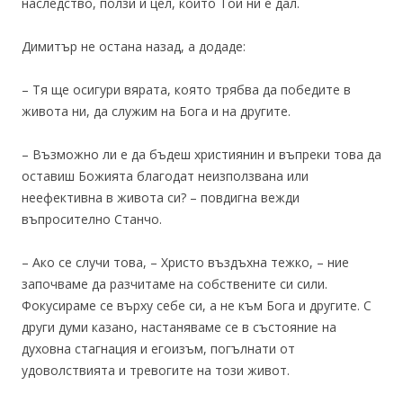
наследство, ползи и цел, които Той ни е дал.
Димитър не остана назад, а додаде:
– Тя ще осигури вярата, която трябва да победите в
живота ни, да служим на Бога и на другите.
– Възможно ли е да бъдеш християнин и въпреки това да
оставиш Божията благодат неизползвана или
неефективна в живота си? – повдигна вежди
въпросително Станчо.
– Ако се случи това, – Христо въздъхна тежко, – ние
започваме да разчитаме на собствените си сили.
Фокусираме се върху себе си, а не към Бога и другите. С
други думи казано, настаняваме се в състояние на
духовна стагнация и егоизъм, погълнати от
удоволствията и тревогите на този живот.