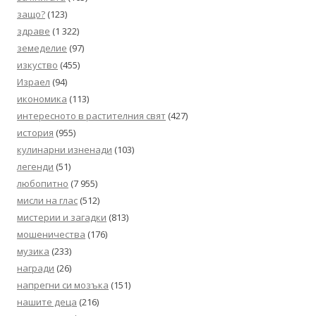
защо?
(123)
здраве
(1 322)
земеделие
(97)
изкуство
(455)
Израел
(94)
икономика
(113)
интересното в растителния свят
(427)
история
(955)
кулинарни изненади
(103)
легенди
(51)
любопитно
(7 955)
мисли на глас
(512)
мистерии и загадки
(813)
мошеничества
(176)
музика
(233)
награди
(26)
напрегни си мозъка
(151)
нашите деца
(216)