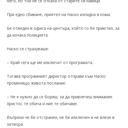
него, но той не се отказа от старите си навици.
При едно сбиване, приятел на Наско изпадна в кома.
Бе отведен в офиса на центъра, който го бе приютил, за
да изчака полицията.
Наско се страхуваше:
– Край сега ще ме изключат от програмата.
Тогава програмният директор отправи към Наско
променящо живота послание:
– Не е нужно да се бориш, за да привлечеш внимание.
Христос те обича и ние те обичаме.
Въпреки че бе отстранен, не бе изключен и не влезе в
затвора.