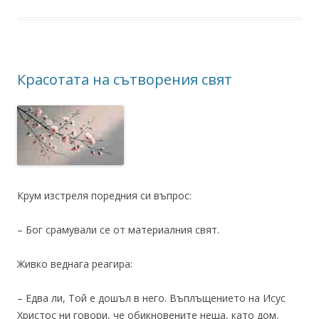
Красотата на сътворения свят
Крум изстреля поредния си въпрос:
– Бог срамували се от материалния свят.
Живко веднага реагира:
– Едва ли, Той е дошъл в него. Въплъщението на Исус
Христос ни говори, че обикновените неща, като дом,