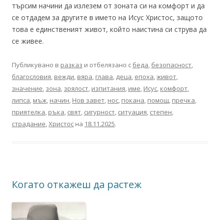
търсим начини да излезем от зоната си на комфорт и да
се отдадем за другите в името на Исус Христос, защото
това е единственият живот, който наистина си струва да
се живее.
Публикувано в
разказ
и отбелязано с
беда
,
безопасност
,
благословия
,
вежди
,
вяра
,
глава
,
деца
,
епоха
,
живот
,
значение
,
зона
,
зрялост
,
изпитания
,
име
,
Исус
,
комфорт
,
липса
,
мъж
,
начин
,
Нов завет
,
нос
,
покана
,
помощ
,
пречка
,
приятелка
,
ръка
,
свят
,
сигурност
,
ситуация
,
степен
,
страдание
,
Христос
на
18.11.2025
.
Когато откажеш да растеж