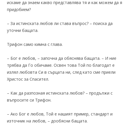
искаме да знаем какво представлява тя и как можем да я
придобием?
– За истинската любов ли става въпрос? – поиска да
уточни бащата.
Трифон само кимна с глава.
– Бог е любов, – започна да обяснява бащата. – И ние
трябва да Го обичаме. Освен това Той по благодат е
излял любовта Си в сърцата ни, след като сме приели
Христос за Спасител.
– Как да разпозная истинската любов? – продължи с
въпросите си Трифон.
– Ако Бог е любов, Той е нашият пример, стандарт и
източник на любов, – дообясни бащата.