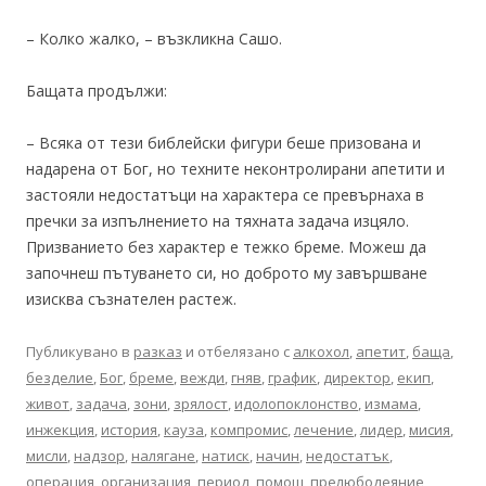
– Колко жалко, – възкликна Сашо.
Бащата продължи:
– Всяка от тези библейски фигури беше призована и
надарена от Бог, но техните неконтролирани апетити и
застояли недостатъци на характера се превърнаха в
пречки за изпълнението на тяхната задача изцяло.
Призванието без характер е тежко бреме. Можеш да
започнеш пътуването си, но доброто му завършване
изисква съзнателен растеж.
Публикувано в
разказ
и отбелязано с
алкохол
,
апетит
,
баща
,
безделие
,
Бог
,
бреме
,
вежди
,
гняв
,
график
,
директор
,
екип
,
живот
,
задача
,
зони
,
зрялост
,
идолопоклонство
,
измама
,
инжекция
,
история
,
кауза
,
компромис
,
лечение
,
лидер
,
мисия
,
мисли
,
надзор
,
налягане
,
натиск
,
начин
,
недостатък
,
операция
,
организация
,
период
,
помощ
,
прелюбодеяние
,