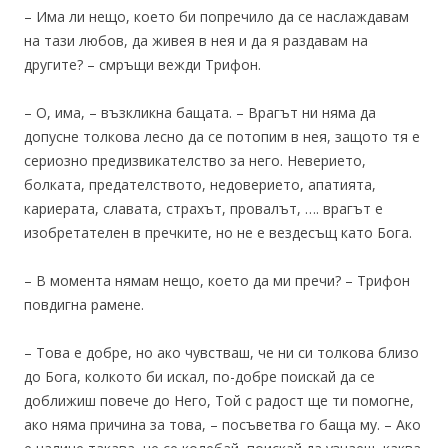
– Има ли нещо, което би попречило да се наслаждавам
на тази любов, да живея в нея и да я раздавам на
другите? – смръщи вежди Трифон.
– О, има, – възкликна бащата. – Врагът ни няма да
допусне толкова лесно да се потопим в нея, защото тя е
сериозно предизвикателство за него. Неверието,
болката, предателството, недоверието, апатията,
кариерата, славата, страхът, провалът, …. врагът е
изобретателен в пречките, но не е вездесъщ като Бога.
– В момента нямам нещо, което да ми пречи? – Трифон
повдигна рамене.
– Това е добре, но ако чувстваш, че ни си толкова близо
до Бога, колкото би искал, по-добре поискай да се
доближиш повече до Него, Той с радост ще ти помогне,
ако няма причина за това, – посъветва го баща му. – Ако