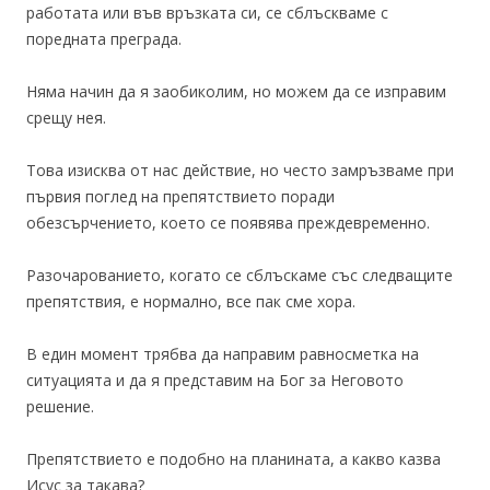
работата или във връзката си, се сблъскваме с
поредната преграда.
Няма начин да я заобиколим, но можем да се изправим
срещу нея.
Това изисква от нас действие, но често замръзваме при
първия поглед на препятствието поради
обезсърчението, което се появява преждевременно.
Разочарованието, когато се сблъскаме със следващите
препятствия, е нормално, все пак сме хора.
В един момент трябва да направим равносметка на
ситуацията и да я представим на Бог за Неговото
решение.
Препятствието е подобно на планината, а какво казва
Исус за такава?