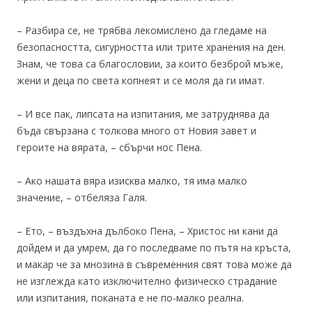
– Разбира се, не трябва лекомислено да гледаме на
безопасността, сигурността или трите хранения на ден.
Знам, че това са благословии, за които безброй мъже,
жени и деца по света копнеят и се моля да ги имат.
– И все пак, липсата на изпитания, ме затруднява да
бъда свързана с толкова много от Новия завет и
героите на вярата, – сбърчи нос Пена.
– Ако нашата вяра изисква малко, тя има малко
значение, – отбеляза Галя.
– Ето, – въздъхна дълбоко Пена, – Христос ни кани да
дойдем и да умрем, да го последваме по пътя на кръста,
и макар че за мнозина в съвременния свят това може да
не изглежда като изключително физическо страдание
или изпитания, поканата е не по-малко реална.