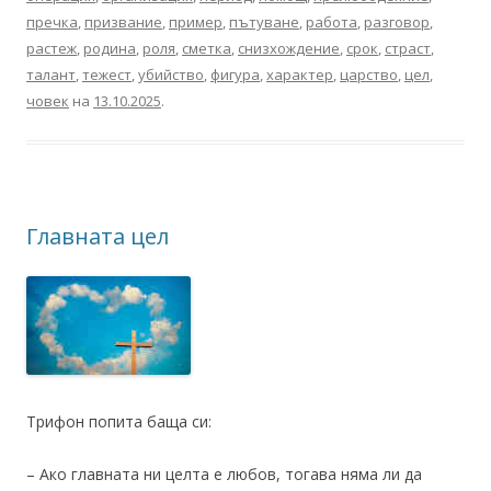
пречка
,
призвание
,
пример
,
пътуване
,
работа
,
разговор
,
растеж
,
родина
,
роля
,
сметка
,
снизхождение
,
срок
,
страст
,
талант
,
тежест
,
убийство
,
фигура
,
характер
,
царство
,
цел
,
човек
на
13.10.2025
.
Главната цел
Трифон попита баща си:
– Ако главната ни целта е любов, тогава няма ли да