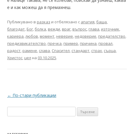
е налице такава, не се колебай, поискай да узнаеш, каква
е и как можеш да я премахнеш.
Публикувано в
разказ
и отбелязано с
апатия
,
баща
,
благодат
,
Бог
,
болка
,
вежди
,
враг
,
въпрос
,
глава
,
източник
,
кариера
,
любов
,
момент
,
неверие
,
недоверие
,
предателство
,
предизвикателство
,
пречка
,
пример
,
причина
,
провал
,
радост
,
рамене
,
слава
,
Спасител
,
стандарт
,
страх
,
сърца
,
Христос
,
цел
на
03.10.2025
.
Навигация
←
По-стари публикации
в
Търсене
публикациите
за: