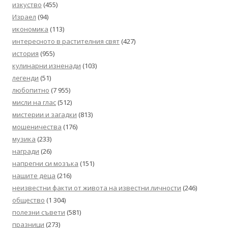
изкуство
(455)
Израел
(94)
икономика
(113)
интересното в растителния свят
(427)
история
(955)
кулинарни изненади
(103)
легенди
(51)
любопитно
(7 955)
мисли на глас
(512)
мистерии и загадки
(813)
мошеничества
(176)
музика
(233)
награди
(26)
напрегни си мозъка
(151)
нашите деца
(216)
неизвестни факти от живота на известни личности
(246)
общество
(1 304)
полезни съвети
(581)
празници
(273)