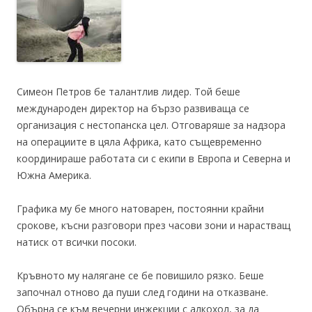
Симеон Петров бе талантлив лидер. Той беше
международен директор на бързо развиваща се
организация с нестопанска цел. Отговаряше за надзора
на операциите в цяла Африка, като същевременно
координираше работата си с екипи в Европа и Северна и
Южна Америка.
Графика му бе много натоварен, постоянни крайни
срокове, късни разговори през часови зони и нарастващ
натиск от всички посоки.
Кръвното му налягане се бе повишило рязко. Беше
започнал отново да пуши след години на отказване.
Обърна се към вечерни инжекции с алкохол, за да