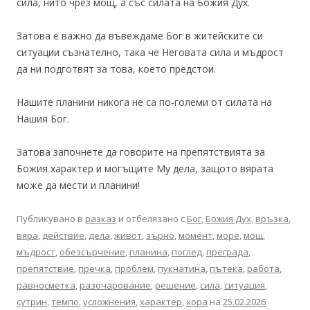
сила, нито чрез мощ, а със силата на Божия Дух.
Затова е важно да въвеждаме Бог в житейските си
ситуации съзнателно, така че Неговата сила и мъдрост
да ни подготвят за това, което предстои.
Нашите планини никога не са по-големи от силата на
Нашия Бог.
Затова започнете да говорите на препятствията за
Божия характер и могъщите Му дела, защото вярата
може да мести и планини!
Публикувано в
разказ
и отбелязано с
Бог
,
Божия Дух
,
връзка
,
вяра
,
действие
,
дела
,
живот
,
зърно
,
момент
,
море
,
мощ
,
мъдрост
,
обезсърчение
,
планина
,
поглед
,
преграда
,
препятствие
,
пречка
,
проблем
,
пукнатина
,
пътека
,
работа
,
равносметка
,
разочарование
,
решение
,
сила
,
ситуация
,
сутрин
,
темпо
,
усложнения
,
характер
,
хора
на
25.02.2026
.