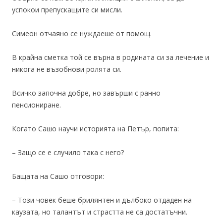
успокои препускащите си мисли.
Симеон отчаяно се нуждаеше от помощ.
В крайна сметка той се върна в родината си за лечение и
никога не възобнови ролята си.
Всичко започна добре, но завърши с ранно
пенсиониране.
Когато Сашо научи историята на Петър, попита:
– Защо се е случило така с него?
Бащата на Сашо отговори:
– Този човек беше брилянтен и дълбоко отдаден на
каузата, но талантът и страстта не са достатъчни.