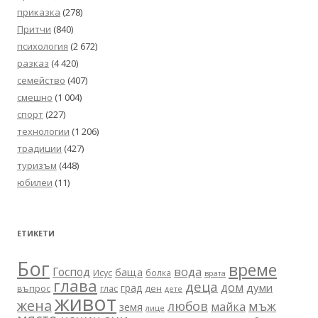
приказка
(278)
Притчи
(840)
психология
(2 672)
разказ
(4 420)
семейство
(407)
смешно
(1 004)
спорт
(227)
технологии
(1 206)
традиции
(427)
туризъм
(448)
юбилеи
(11)
ЕТИКЕТИ
Бог
време
вода
Господ
баща
Исус
болка
врата
глава
деца
дом
думи
град
въпрос
глас
ден
дете
живот
жена
любов
мъж
майка
земя
лице