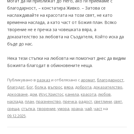
могат да ни приближат до Него, ако ги приемаме с
благодарност, – констатира Живко. – Затова се
наслаждавайте на красотата на този свят, не като
временна наслада, а като част от Божия план. Всяко
творение не е пречка за човешката вяра, а
доказателство за любовта на Създателя, Който иска да
бъде до нас.
Нека тези стъпки на любовта ни помогнат днес да видим
Божията благодат в обикновените неща.
Публикувано в
разказ
и отбелязано с
аромат
,
благодарност
,
благодат
,
Бог
,
болка
,
въпрос
,
вяра
,
доброта
,
доказателство
,
докосване
,
дом
,
Исус Христос
,
канела
,
красота
,
любов
,
наслада
,
план
,
празненство
,
пречка
,
радост
,
светлини
,
свят
,
среща
,
стъпка
,
творение
,
умора
,
храна
,
чай
,
част
на
09.12.2025
.