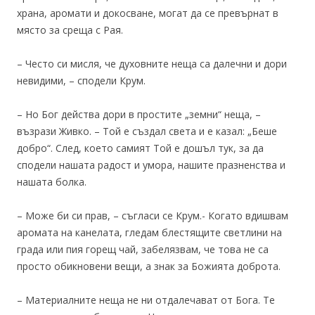
храна, аромати и докосване, могат да се превърнат в
място за среща с Рая.
– Често си мисля, че духовните неща са далечни и дори
невидими, – сподели Крум.
– Но Бог действа дори в простите „земни“ неща, –
възрази Живко. – Той е създал света и е казал: „Беше
добро“. След, което самият Той е дошъл тук, за да
сподели нашата радост и умора, нашите празненства и
нашата болка.
– Може би си прав, – съгласи се Крум.- Когато вдишвам
аромата на канелата, гледам блестящите светлини на
града или пия горещ чай, забелязвам, че това не са
просто обикновени вещи, а знак за Божията доброта.
– Материалните неща не ни отдалечават от Бога. Те