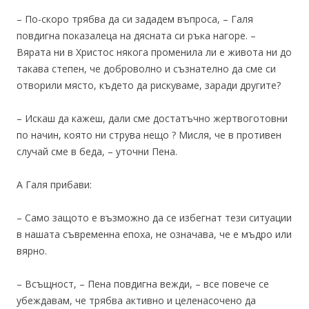
– По-скоро трябва да си зададем въпроса, – Галя
повдигна показалеца на дясната си ръка нагоре. –
Вярата ни в Христос някога променила ли е живота ни до
такава степен, че доброволно и съзнателно да сме си
отворили място, където да рискуваме, заради другите?
– Искаш да кажеш, дали сме достатъчно жертвоготовни
по начин, която ни струва нещо ? Мисля, че в противен
случай сме в беда, – уточни Пена.
А Галя прибави:
– Само защото е възможно да се избегнат тези ситуации
в нашата съвременна епоха, не означава, че е мъдро или
вярно.
– Всъщност, – Пена повдигна вежди, – все повече се
убеждавам, че трябва активно и целенасочено да