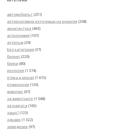
КАТЕГОРИИ
автомобилът
(251)
алтернативни източници на енергия
(208)
архитектура
(463)
астрономия
(107)
аутизъм
(29)
Без категория
(37)
бизнес
(220)
билки
(80)
екология
(1 374)
етика и морал
(1 615)
етимология
(120)
живопис
(67)
за животните
(1 048)
за книгата
(165)
защо?
(123)
здраве
(1 322)
земеделие
(97)