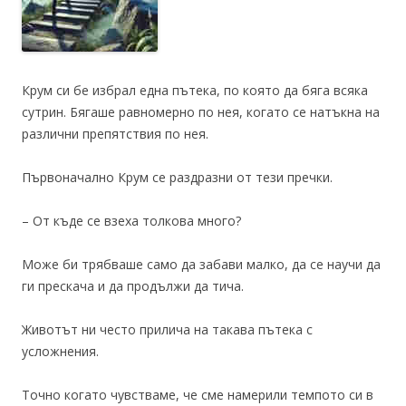
Крум си бе избрал една пътека, по която да бяга всяка
сутрин. Бягаше равномерно по нея, когато се натъкна на
различни препятствия по нея.
Първоначално Крум се раздразни от тези пречки.
– От къде се взеха толкова много?
Може би трябваше само да забави малко, да се научи да
ги прескача и да продължи да тича.
Животът ни често прилича на такава пътека с
усложнения.
Точно когато чувстваме, че сме намерили темпото си в