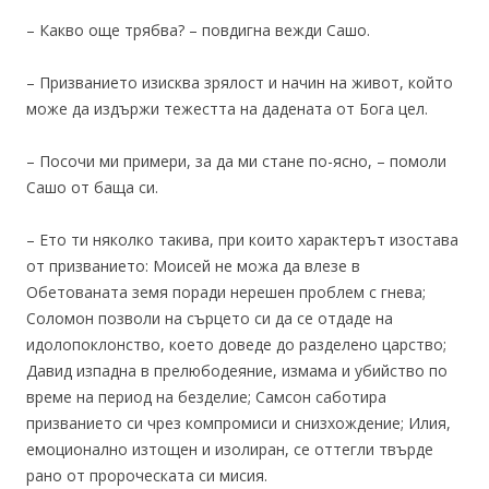
– Какво още трябва? – повдигна вежди Сашо.
– Призванието изисква зрялост и начин на живот, който
може да издържи тежестта на дадената от Бога цел.
– Посочи ми примери, за да ми стане по-ясно, – помоли
Сашо от баща си.
– Ето ти няколко такива, при които характерът изостава
от призванието: Моисей не можа да влезе в
Обетованата земя поради нерешен проблем с гнева;
Соломон позволи на сърцето си да се отдаде на
идолопоклонство, което доведе до разделено царство;
Давид изпадна в прелюбодеяние, измама и убийство по
време на период на безделие; Самсон саботира
призванието си чрез компромиси и снизхождение; Илия,
емоционално изтощен и изолиран, се оттегли твърде
рано от пророческата си мисия.