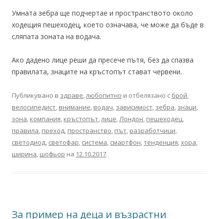
Умната зебра ще подчертае и пространството около
ходещия пешеходец, което означава, че може да бъде в
сляпата зоната на водача.
Ако дадено лице реши да пресече пътя, без да спазва
правилата, знаците на кръстопът стават червени.
Публикувано в
здраве
,
любопитно
и отбелязано с
брой
,
велосипедист
,
внимание
,
водач
,
зависимост
,
зебра
,
знаци
,
зона
,
компания
,
кръстопът
,
лице
,
Лондон
,
пешеходец
,
правила
,
преход
,
пространство
,
път
,
разработчици
,
светодиод
,
светофар
,
система
,
смартфон
,
тенденция
,
хора
,
ширина
,
шофьор
на
12.10.2017
.
За пример на деца и възрастни