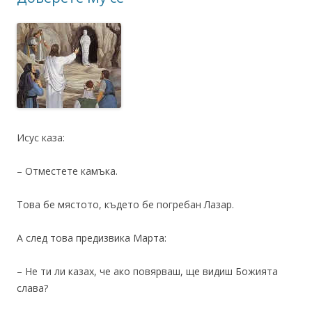
Исус каза:
– Отместете камъка.
Това бе мястото, където бе погребан Лазар.
А след това предизвика Марта:
– Не ти ли казах, че ако повярваш, ще видиш Божията
слава?