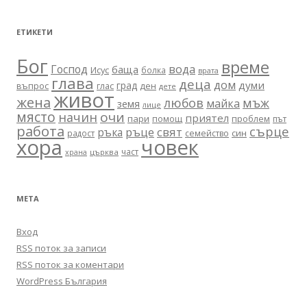
ЕТИКЕТИ
Бог
време
вода
Господ
баща
Исус
болка
врата
глава
деца
дом
думи
град
въпрос
глас
ден
дете
живот
жена
любов
мъж
майка
земя
лице
място
очи
начин
приятел
пари
помощ
проблем
път
работа
сърце
ръце
свят
ръка
син
радост
семейство
хора
човек
част
църква
храна
МЕТА
Вход
RSS поток за записи
RSS поток за коментари
WordPress България