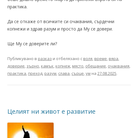
практика.
Да се откаже от всичките си очаквания, сърдечни
копнежи и здрав разум и просто да Му се довери.
Ще Му се доверите ли?
Публикувано в
разказ
и отбелязано с
воля
,
време
,
вяра
,
доверие
,
зърно
,
камък
,
копнеж
,
място
,
обещание
,
очаквания
,
практика
,
преход
,
разум
,
слава
,
сърце
,
ум
на
27.08.2025
.
Целият ни живот е развитие