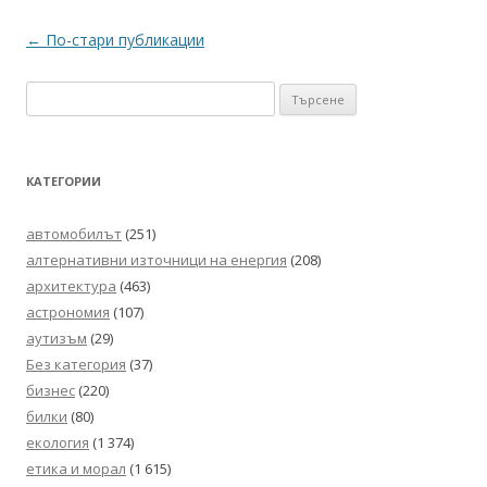
Навигация
←
По-стари публикации
в
Търсене
публикациите
за:
КАТЕГОРИИ
автомобилът
(251)
алтернативни източници на енергия
(208)
архитектура
(463)
астрономия
(107)
аутизъм
(29)
Без категория
(37)
бизнес
(220)
билки
(80)
екология
(1 374)
етика и морал
(1 615)