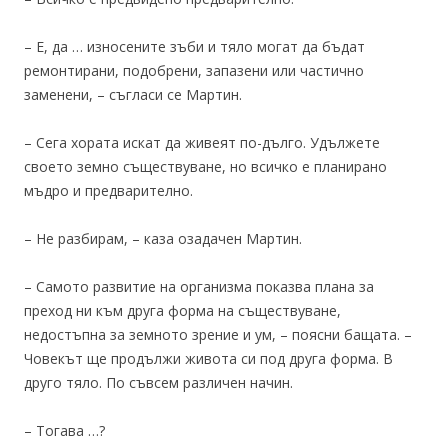
– Е, да … износените зъби и тяло могат да бъдат
ремонтирани, подобрени, запазени или частично
заменени, – съгласи се Мартин.
– Сега хората искат да живеят по-дълго. Удължете
своето земно съществуване, но всичко е планирано
мъдро и предварително.
– Не разбирам, – каза озадачен Мартин.
– Самото развитие на организма показва плана за
преход ни към друга форма на съществуване,
недостъпна за земното зрение и ум, – поясни бащата. –
Човекът ще продължи живота си под друга форма. В
друго тяло. По съвсем различен начин.
– Тогава …?