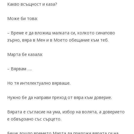
Какво всъщност и каза?
Може би това:
– Време е да вложиш малката си, колкото синапово
зърно, вяра в Мен и в Моето обещание към теб.
Марта бе казала:
– Вярвам ….
Но тя интелектуално вярваше.
Нужно бе да направи преход от вяра към доверие.
Вярата е съгласие на ума, избор на волята, а доверието
е обвързано със сърцето.
Беше дошло времето Марта да приложи вярата си на