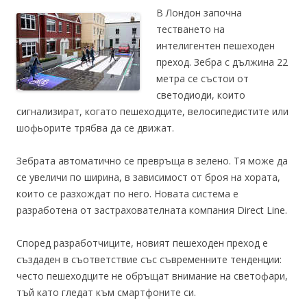
В Лондон започна
тестването на
интелигентен пешеходен
преход. Зебра с дължина 22
метра се състои от
светодиоди, които
сигнализират, когато пешеходците, велосипедистите или
шофьорите трябва да се движат.
Зебрата автоматично се превръща в зелено. Тя може да
се увеличи по ширина, в зависимост от броя на хората,
които се разхождат по него. Новата система е
разработена от застрахователната компания Direct Line.
Според разработчиците, новият пешеходен преход е
създаден в съответствие със съвременните тенденции:
често пешеходците не обръщат внимание на светофари,
тъй като гледат към смартфоните си.