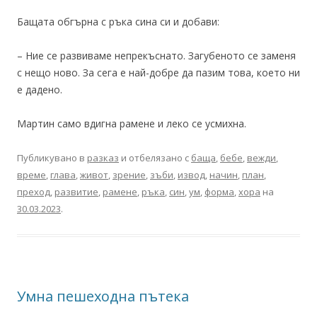
Бащата обгърна с ръка сина си и добави:
– Ние се развиваме непрекъснато. Загубеното се заменя
с нещо ново. За сега е най-добре да пазим това, което ни
е дадено.
Мартин само вдигна рамене и леко се усмихна.
Публикувано в
разказ
и отбелязано с
баща
,
бебе
,
вежди
,
време
,
глава
,
живот
,
зрение
,
зъби
,
извод
,
начин
,
план
,
преход
,
развитие
,
рамене
,
ръка
,
син
,
ум
,
форма
,
хора
на
30.03.2023
.
Умна пешеходна пътека