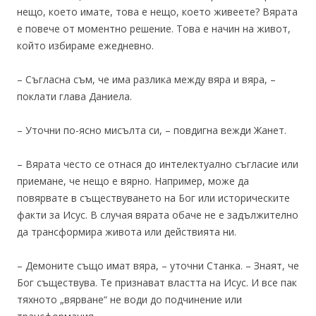
нещо, което имате, това е нещо, което живеете? Вярата
е повече от моментно решение. Това е начин на живот,
който избираме ежедневно.
– Съгласна съм, че има разлика между вяра и вяра, –
поклати глава Даниела.
– Уточни по-ясно мисълта си, – повдигна вежди Жанет.
– Вярата често се отнася до интелектуално съгласие или
приемане, че нещо е вярно. Например, може да
повярвате в съществуването на Бог или историческите
факти за Исус. В случая вярата обаче не е задължително
да трансформира живота или действията ни.
– Демоните също имат вяра, – уточни Станка. – Знаят, че
Бог съществува. Те признават властта на Исус. И все пак
тяхното „вярване“ не води до подчинение или