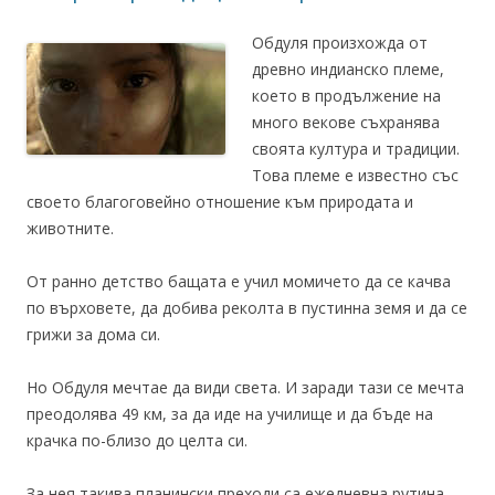
Обдуля произхожда от
древно индианско племе,
което в продължение на
много векове съхранява
своята култура и традиции.
Това племе е известно със
своето благоговейно отношение към природата и
животните.
От ранно детство бащата е учил момичето да се качва
по върховете, да добива реколта в пустинна земя и да се
грижи за дома си.
Но Обдуля мечтае да види света. И заради тази се мечта
преодолява 49 км, за да иде на училище и да бъде на
крачка по-близо до целта си.
За нея такива планински преходи са ежедневна рутина.