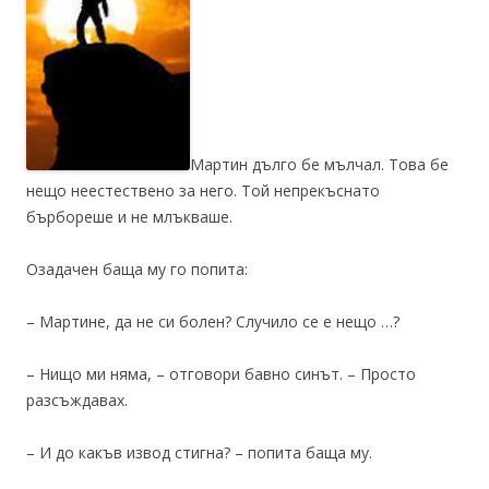
Мартин дълго бе мълчал. Това бе
нещо неестествено за него. Той непрекъснато
бърбореше и не млъкваше.
Озадачен баща му го попита:
– Мартине, да не си болен? Случило се е нещо …?
– Нищо ми няма, – отговори бавно синът. – Просто
разсъждавах.
– И до какъв извод стигна? – попита баща му.