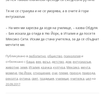
Тя не се страхува и не се уморява, а в очите ѝ гори
ентусиазъм.
– На мен ми харесва да ходя на училище, – казва Обдуля.
– Бих искала да отида в Ню Йорк, в Италия и да посетя
Мексико Сити. Искам да стана учителка, за да се сбъднат
мечтите ми.
Публикувано в
любопитно
,
общество
,
психология
и
отбелязано с
баща
,
век
,
връх
,
детство
,
дом
,
ентусиазъм
,
животни
,
земя
,
Италия
,
крачка
,
култура
,
Мексико
,
мечта
,
момиче
,
Ню Йорк
,
отношение
,
очи
,
племе
,
преход
,
природа
,
реколта
,
рутина
,
свят
,
традиция
,
училище
,
учителка
,
цел
на
20.09.2017
.