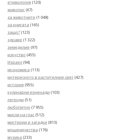
етимология
(120)
живопис
(67)
за животните
(1 048)
за книгата
(165)
защо?
(123)
здраве
(1 322)
земеделие
(97)
изкуство
(455)
Израел
(94)
икономика
(113)
интересното в растителния свят
(427)
история
(955)
кулинарни изненади
(103)
легенди
(51)
любопитно
(7 955)
мисли на глас
(512)
мистерии и загадки
(813)
мошеничества
(176)
музика
(233)