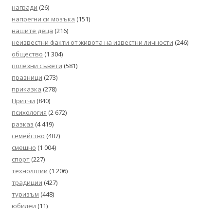
награди
(26)
напрегни си мозъка
(151)
нашите деца
(216)
неизвестни факти от живота на известни личности
(246)
общество
(1 304)
полезни съвети
(581)
празници
(273)
приказка
(278)
Притчи
(840)
психология
(2 672)
разказ
(4 419)
семейство
(407)
смешно
(1 004)
спорт
(227)
технологии
(1 206)
традиции
(427)
туризъм
(448)
юбилеи
(11)