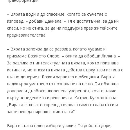
трансформация.
– Вярата води и до спасение, когато се съчетае с
изповед, – добави Даниела. – Тя е достатъчна, за да ни
спаси, но не стига, за да ни поддържа през житейските
предизвикателства.
– Вярата започва да се развива, когато чуваме и
приемаме Божието Слово, – опита да обобщи Лиляна. –
За разлика от интелектуалната вярата, която признава
истината, истинската вярата действа върху тази истина с
пълно доверие в Божия характер и обещания. Вярата
надхвърля умственото познаване на нещо. Тя обхваща
доверие и дълбоко вкоренена увереност, която влияе
върху поведението и решенията. Катрин Кулман казва:
„Вярата е, когато спреш да вярваш само с главата си и
започнеш да вярваш с живота си“.
Вяра е съзнателен избор и усилие. Тя действа дори,