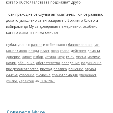
когато обстоятелствата подсказват друго.
Този преход не се случва автоматично. Той се развива,
докато умишлено се ангажираме с Божието Слово и
избираме да Му се доверяваме ежедневно, особено
когато животът няма смисъл.
Публикувано в
разказ
и отбелязано с
благословения
,
Бог
,
Божие Слово
,
вежди
,
власт
,
вяра
,
глава
,
действия
,
демони
,
доверие
,
живот
,
избор
,
истина
,
Исус
,
ключ
,
мисъл
,
момиче
,
начин
,
обещание
,
обстоятелства
,
поведение
,
подчинение
,
предизвикателства
,
преход
,
разлика
,
решение
,
случай
,
смисъл
,
спасение
,
съгласие
,
трансформация
,
увереност
,
усилие
,
характер
на
03.07.2026
.
Доверете Му се