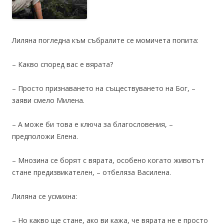
Лиляна погледна към събралите се момичета попита:
– Какво според вас е вярата?
– Просто признаването на съществуването на Бог, –
заяви смело Милена.
– А може би това е ключа за благословения, –
предположи Елена.
– Мнозина се борят с вярата, особено когато животът
стане предизвикателен, – отбеляза Василена.
Лиляна се усмихна:
– Но какво ще стане, ако ви кажа, че вярата не е просто