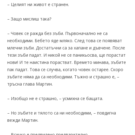
– Целият ни живот е странен.
– Защо мислиш така?
– Човек се ражда без зъби. Първоначално не са
необходими. Бебето яде мляко. След това се появяват
млечни зъби. Достатъчни са за хапане и дъвчене. После
тези зъби падат. И никой не се паникьосва, ще порастат
нови! И те наистина порастват. Времето минава, зъбите
пак падат. Това се случва, когато човек остарее. Скоро
зъбите няма да са необходими. Тъжно и страшно е, –
тръсна глава Мартин.
– Изобщо не е страшно, – усмихна се бащата.
– Но зъбите и тялото са ни необходими, – повдигна
вежди Мартин.
– Всичко е предвидено предварително.