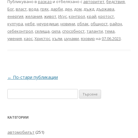
Публикувано в
разказ
и отбелязано с
авторитет
,
бедствия
,
Бог
,
власт
,
вода
,
грях
,
дарби
,
ден
,
дом
,
дъжд
,
държава
,
енергия
,
желания
,
живот
,
Исус
,
контрол
,
край
,
кротост
,
култура
,
небе
,
неуредици
,
новини
,
облак
,
общност
,
район
,
себеконтрол
,
селища
,
сила
,
способност
,
таланти
,
тема
,
умения
,
хаос
,
Христос
,
хълм
,
цунами
,
язовир
на
07.06.2023
.
Навигация
←
По-стари публикации
в
Търсене
публикациите
за:
КАТЕГОРИИ
автомобилът
(251)