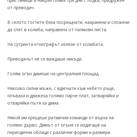
пристанище и накрая плава три дни с лодка, придружен
от преводач.
В селото гостите бяха посрещнати, нахранени и сложени
да спят в колиба, направена от палмови листа.
На сутринта етнографът излезе от колибата.
Преводачът не се виждаше никъде.
Голям огън димеше на централния площад.
Няколко силни мъже, с вдигнати към небето ръце,
опъваха и движеха голямо парче плат, затваряйки и
отваряйки пътя за дима.
Някой им крещеше ритмични команди от върха на
голямо дърво. Димът от огъня се издигаше на
периодични облаци с различни форми и размери.