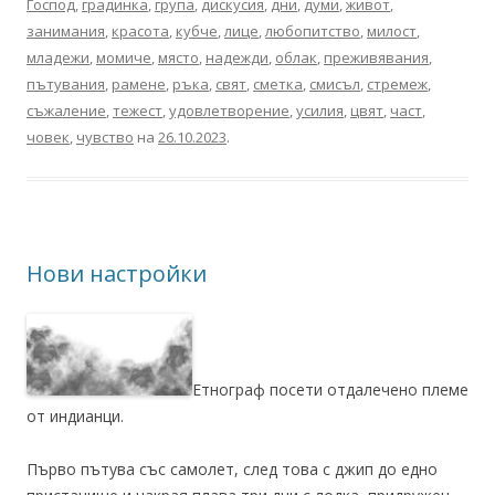
Господ
,
градинка
,
група
,
дискусия
,
дни
,
думи
,
живот
,
занимания
,
красота
,
кубче
,
лице
,
любопитство
,
милост
,
младежи
,
момиче
,
място
,
надежди
,
облак
,
преживявания
,
пътувания
,
рамене
,
ръка
,
свят
,
сметка
,
смисъл
,
стремеж
,
съжаление
,
тежест
,
удовлетворение
,
усилия
,
цвят
,
част
,
човек
,
чувство
на
26.10.2023
.
Нови настройки
Етнограф посети отдалечено племе
от индианци.
Първо пътува със самолет, след това с джип до едно