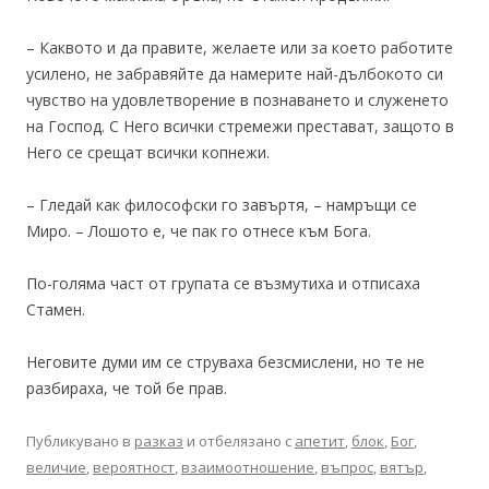
– Каквото и да правите, желаете или за което работите
усилено, не забравяйте да намерите най-дълбокото си
чувство на удовлетворение в познаването и служенето
на Господ. С Него всички стремежи престават, защото в
Него се срещат всички копнежи.
– Гледай как философски го завъртя, – намръщи се
Миро. – Лошото е, че пак го отнесе към Бога.
По-голяма част от групата се възмутиха и отписаха
Стамен.
Неговите думи им се струваха безсмислени, но те не
разбираха, че той бе прав.
Публикувано в
разказ
и отбелязано с
апетит
,
блок
,
Бог
,
величие
,
вероятност
,
взаимоотношение
,
въпрос
,
вятър
,