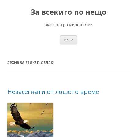
За всекиго по нещо
включва различни теми
Към
Меню
съдържанието
АРХИВ ЗА ЕТИКЕТ:
ОБЛАК
Незасегнати от лошото време