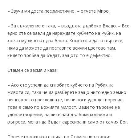
– Звучи ми доста песимистично, – отчете Миро.
– За съжаление е така, – въздъхна дълбоко Владо. – Все
едно сте се заели да нареждате кубчето на Рубик, на
което му липсват два блока. Колкото и да го въртите,
няма да можете да поставите всички цветове там,
където трябва да бъдат, защото то е дефектно.
Стамен се засмя и каза:
– Ако сте успели да сглобите кубчето на Рубик на
живота си, така че да разберете защо нито едно земно
нещо, което преследвате, не ви носи удовлетворение,
това е само по Божията милост. Вашето търсене на
удовлетворение, вашите най-дълбоки копнежи и
въпроси, могат да бъдат адресирани само от самия Бог.
Повечето махнаха с ръка, но Стамен продължи: