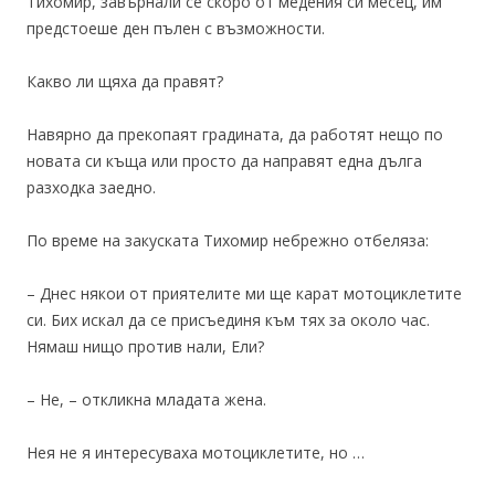
Тихомир, завърнали се скоро от медения си месец, им
предстоеше ден пълен с възможности.
Какво ли щяха да правят?
Навярно да прекопаят градината, да работят нещо по
новата си къща или просто да направят една дълга
разходка заедно.
По време на закуската Тихомир небрежно отбеляза:
– Днес някои от приятелите ми ще карат мотоциклетите
си. Бих искал да се присъединя към тях за около час.
Нямаш нищо против нали, Ели?
– Не, – откликна младата жена.
Нея не я интересуваха мотоциклетите, но …