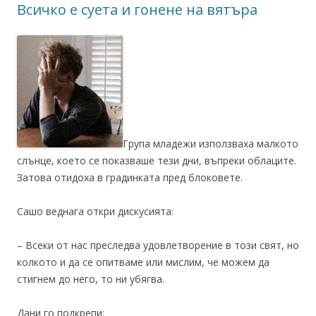
Всичко е суета и гонене на вятъра
Група младежи използваха малкото
слънце, което се показваше тези дни, въпреки облаците.
Затова отидоха в градинката пред блоковете.
Сашо веднага откри дискусията:
– Всеки от нас преследва удовлетворение в този свят, но
колкото и да се опитваме или мислим, че можем да
стигнем до него, то ни убягва.
Дани го подкрепи: