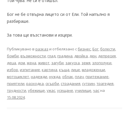
Той чува. Не си е отишъл.
Бог не бе отвърна лицето си от Ели. Той напълно я
разбираше.
За това ще възстанови и изцери.
Публикувано в
разказ
и отбелязано с
бизнес
,
Бог
,
болести
,
бомби
,
възможности
,
глад
,
градина
,
двойка
,
ден
,
депресия
,
деца
,
дом
,
жена
,
живот
,
загуби
,
закуска
,
земя
,
злополуки
,
избор
,
изпитание
,
картина
,
къща
,
лице
,
младоженци
,
мотоциклет
,
надежди
,
нужда
,
облак
,
плач
,
притежание
,
приятели
,
разходка
,
скърби
,
страдания
,
сутрин
,
трагедия
,
трудности
,
убежище
,
ужас
,
усещане
,
училище
,
час
на
15.08.2024
.