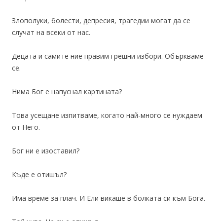
Злополуки, болести, депресия, трагедии могат да се
случат на всеки от нас.
Децата и самите ние правим грешни избори. Объркваме
се.
Нима Бог е напуснал картината?
Това усещане изпитваме, когато най-много се нуждаем
от Него.
Бог ни е изоставил?
Къде е отишъл?
Има време за плач. И Ели викаше в болката си към Бога.