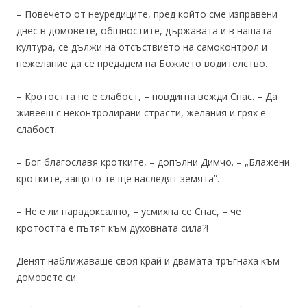
– Повечето от неуредиците, пред който сме изправени
днес в домовете, общностите, държавата и в нашата
култура, се дължи на отсъствието на самоконтрол и
нежелание да се предадем на Божието водителство.
– Кротостта не е слабост, – повдигна вежди Спас. – Да
живееш с неконтролирани страсти, желания и грях е
слабост.
– Бог благославя кротките, – допълни Димчо. – „Блажени
кротките, защото те ще наследят земята”.
– Не е ли парадоксално, – усмихна се Спас, – че
кротостта е пътят към духовната сила?!
Денят наближаваше своя край и двамата тръгнаха към
домовете си.