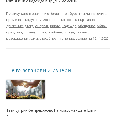
изпълнени с надежда в трудни моменти.
Публикувано в
разказ
и отбелязано с
буря
,
вежди
,
височина
,
времена
,
въздух
,
възможност
,
възторг
,
вятър
,
глава
,
движение
,
дъжд
,
енергия
,
криле
,
надежда
,
обещание
,
облак
,
орел
,
очи
,
поглед
,
полет
,
проблем
,
птица
,
размах
,
разсъждения
,
сили
,
способност
,
течение
,
усилие
на
15.11.2025
.
Ще възстанови и изцери
Тази сутрин бе прекрасна. На младоженците Ели и