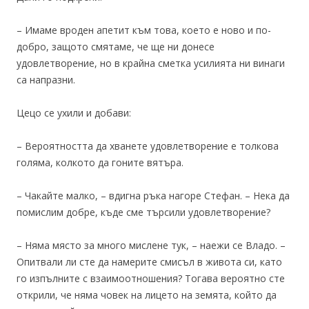
– Имаме вроден апетит към това, което е ново и по-
добро, защото смятаме, че ще ни донесе
удовлетворение, но в крайна сметка усилията ни винаги
са напразни.
Цецо се ухили и добави:
– Вероятността да хванете удовлетворение е толкова
голяма, колкото да гоните вятъра.
– Чакайте малко, – вдигна ръка нагоре Стефан. – Нека да
помислим добре, къде сме търсили удовлетворение?
– Няма място за много мислене тук, – наежи се Владо. –
Опитвали ли сте да намерите смисъл в живота си, като
го изпълните с взаимоотношения? Тогава вероятно сте
открили, че няма човек на лицето на земята, който да