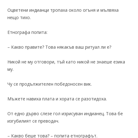
Оцветени индианци тропаха около огъня и мълвяха
нещо тихо.
Етнографа попита:
– Какво правите? Това някакъв ваш ритуал ли е?
Никой не му отговори, тъй като никой не знаеше езика
му.
Чу се продължителен победоносен вик.
Мъжете навиха плата и хората се разотидоха.
От едно дърво слезе гол изрисуван индианец. Това бе
изгубилият се преводач.
– Какво беше това? – попита етнографът.