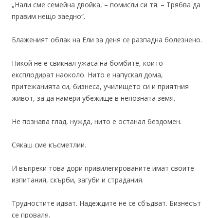
„Нали сме семейна двойка, – помисли си тя. – Трябва да
правим нещо заедно“.
Блаженият облак на Ели за деня се разпадна болезнено.
Никой не е свикнал ужаса на бомбите, които
експлодират наоколо. Нито е напускал дома,
притежанията си, бизнеса, училището си и приятния
живот, за да намери убежище в непозната земя.
Не познава глад, нужда, нито е останал бездомен.
Сякаш сме късметлии.
И въпреки това дори привилегированите имат своите
изпитания, скърби, загуби и страдания.
Трудностите идват. Надеждите не се сбъдват. Бизнесът
се проваля.