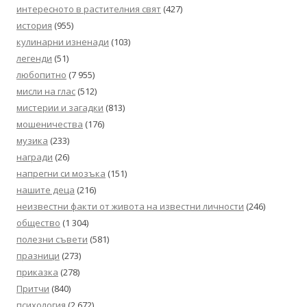
интересното в растителния свят
(427)
история
(955)
кулинарни изненади
(103)
легенди
(51)
любопитно
(7 955)
мисли на глас
(512)
мистерии и загадки
(813)
мошеничества
(176)
музика
(233)
награди
(26)
напрегни си мозъка
(151)
нашите деца
(216)
неизвестни факти от живота на известни личности
(246)
общество
(1 304)
полезни съвети
(581)
празници
(273)
приказка
(278)
Притчи
(840)
психология
(2 672)