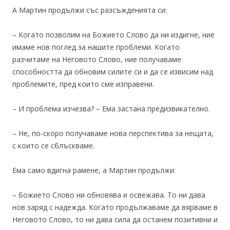
А Мартин продължи със разсъжденията си:
– Когато позволим на Божието Слово да ни издигне, ние
имаме нов поглед за нашите проблеми. Когато
разчитаме на Неговото Слово, ние получаваме
способността да обновим силите си и да се извисим над
проблемите, пред които сме изправени.
– И проблема изчезва? – Ема застана предизвикателно.
– Не, по-скоро получаваме нова перспектива за нещата,
с които се сблъскваме.
Ема само вдигна рамене, а Мартин продължи:
– Божието Слово ни обновява и освежава. То ни дава
нов заряд с надежда. Когато продължаваме да вярваме в
Неговото Слово, то ни дава сила да останем позитивни и