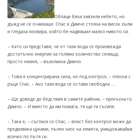
Облаци бяха завзели небето, но
дъжд не се очакваше. Спас и Димчо стояха на висок хълм
и гледаха язовира, който бе надвишил малко нивото си.
– Като си представя, че от тази вода се произвежда
достатъчно енергия за голямо количество селища,
просто немея, – възкликна Димчо.
– Това е концентрирана сила, но под контрол, – плесна с
ръце Спас. – Ако тази вода се остави свободна ….
– Ще доведе до бедствия в самите райони, – прекъсна го
Димчо. – И вместо да им помага, тя ще ги съсипе.
– Така е, – съгласи се Спас, – власт без контрол може да
предизвика цунами, пълен хаос на земята, унищожавайки
всичко по пътя си.