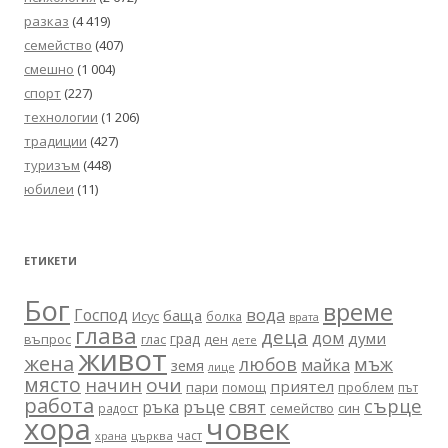
разказ
(4 419)
семейство
(407)
смешно
(1 004)
спорт
(227)
технологии
(1 206)
традиции
(427)
туризъм
(448)
юбилеи
(11)
ЕТИКЕТИ
Бог
време
вода
Господ
баща
Исус
болка
врата
глава
деца
дом
думи
град
въпрос
глас
ден
дете
живот
жена
любов
мъж
майка
земя
лице
място
очи
начин
приятел
пари
помощ
проблем
път
работа
сърце
ръце
свят
ръка
син
радост
семейство
хора
човек
част
църква
храна