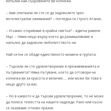
изпълни най-съкровените ви копнежи.
– Ами опитвали ли сте се да задоволите чрез
интелектуални занимания? – погледна ги строго Атанас.
– И какво откриваме в крайна сметка? – вдигна рамене
Ицо. – Няма нещо върху което да размишляваме и
напълно да задоволи любопитството ни.
Най-сетне се обади единственото момиче в групата:
– Търсили ли сте удовлетворение в преживяванията и
пътуванията? Няма пътуване, което да отговори на
копнежа ви за красота и величие….. или може би това е
нещо друго за вас.
– Но в каквото и да търсим удовлетворение, то не може
да понесе тежестта на нашите надежди. Рано или късно
се оказваме отново празни.