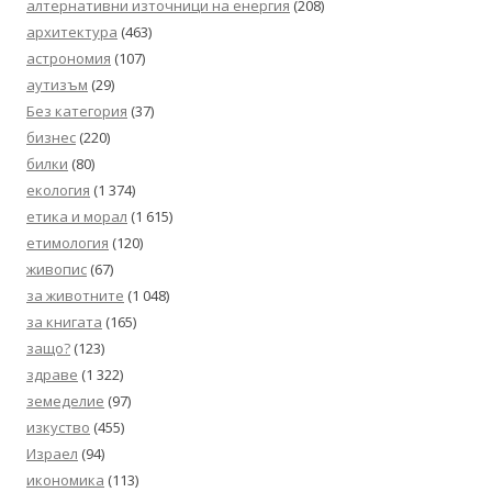
алтернативни източници на енергия
(208)
архитектура
(463)
астрономия
(107)
аутизъм
(29)
Без категория
(37)
бизнес
(220)
билки
(80)
екология
(1 374)
етика и морал
(1 615)
етимология
(120)
живопис
(67)
за животните
(1 048)
за книгата
(165)
защо?
(123)
здраве
(1 322)
земеделие
(97)
изкуство
(455)
Израел
(94)
икономика
(113)