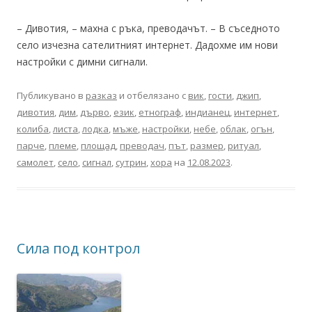
– Дивотия, – махна с ръка, преводачът. – В съседното
село изчезна сателитният интернет. Дадохме им нови
настройки с димни сигнали.
Публикувано в
разказ
и отбелязано с
вик
,
гости
,
джип
,
дивотия
,
дим
,
дърво
,
език
,
етнограф
,
индианец
,
интернет
,
колиба
,
листа
,
лодка
,
мъже
,
настройки
,
небе
,
облак
,
огън
,
парче
,
племе
,
площад
,
преводач
,
път
,
размер
,
ритуал
,
самолет
,
село
,
сигнал
,
сутрин
,
хора
на
12.08.2023
.
Сила под контрол