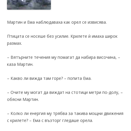
Мартин и Ема наблюдаваха как орел се извисява.
Птицата се носеше без усилие. Крилете ѝ имаха широк
размах.
– Вятърните течения му помагат да набира височина, –
каза Мартин.
– Какво ли вижда там горе? – попита Ема.
– Очите му могат да виждат на стотици метри по-долу, –
обясни Мартин.
– Колко ли енергия му трябва за такива мощни движения
с крилете? – Ема с възторг гледаше орела.