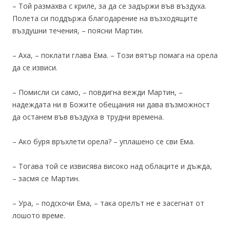
– Той размахва с криле, за да се задържи във въздуха.
Полета си поддържа благодарение на възходящите
въздушни течения, – поясни Мартин.
– Аха, – поклати глава Ема. – Този вятър помага на орела
да се извиси.
– Помисли си само, – повдигна вежди Мартин, –
надеждата ни в Божите обещания ни дава възможност
да останем във въздуха в трудни времена.
– Ако буря връхлети орела? – уплашено се сви Ема.
– Тогава той се извисява високо над облаците и дъжда,
– засмя се Мартин.
– Ура, – подскочи Ема, – така орелът не е засегнат от
лошото време.