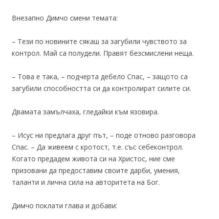
Внезапно Димчо смени темата:
– Тези по новините сякаш за загубили чувството за
контрол. Май са полудели. Правят безсмислени неща.
– Това е така, – подчерта дебело Спас, – защото са
загубили способността си да контролират силите си.
Двамата замълчаха, гледайки към язовира.
– Исус ни предлага друг път, – поде отново разговора
Спас. – Да живеем с кротост, т.е. със себеконтрол.
Когато предадем живота си на Христос, ние сме
призовани да предоставим своите дарби, умения,
таланти и лична сила на авторитета на Бог.
Димчо поклати глава и добави: