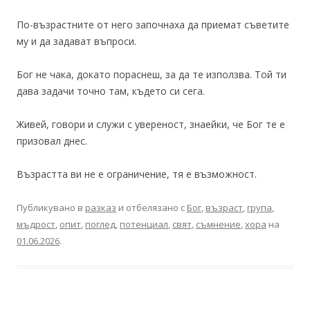
По-възрастните от него започнаха да приемат съветите
му и да задават въпроси.
Бог не чака, докато пораснеш, за да те използва. Той ти
дава задачи точно там, където си сега.
Живей, говори и служи с увереност, знаейки, че Бог те е
призовал днес.
Възрастта ви не е ограничение, тя е възможност.
Публикувано в
разказ
и отбелязано с
Бог
,
възраст
,
група
,
мъдрост
,
опит
,
поглед
,
потенциал
,
свят
,
съмнение
,
хора
на
01.06.2026
.