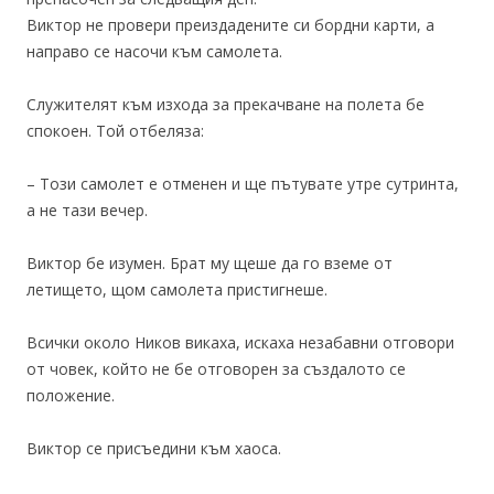
Виктор не провери преиздадените си бордни карти, а
направо се насочи към самолета.
Служителят към изхода за прекачване на полета бе
спокоен. Той отбеляза:
– Този самолет е отменен и ще пътувате утре сутринта,
а не тази вечер.
Виктор бе изумен. Брат му щеше да го вземе от
летището, щом самолета пристигнеше.
Всички около Ников викаха, искаха незабавни отговори
от човек, който не бе отговорен за създалото се
положение.
Виктор се присъедини към хаоса.