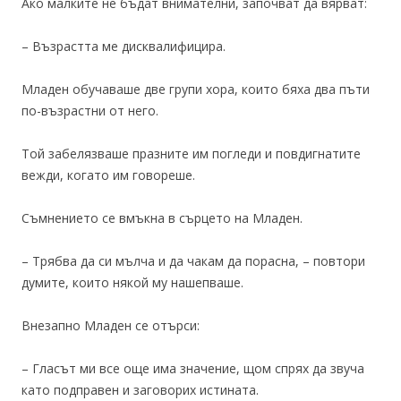
Ако малките не бъдат внимателни, започват да вярват:
– Възрастта ме дисквалифицира.
Младен обучаваше две групи хора, които бяха два пъти
по-възрастни от него.
Той забелязваше празните им погледи и повдигнатите
вежди, когато им говореше.
Съмнението се вмъкна в сърцето на Младен.
– Трябва да си мълча и да чакам да порасна, – повтори
думите, които някой му нашепваше.
Внезапно Младен се отърси:
– Гласът ми все още има значение, щом спрях да звуча
като подправен и заговорих истината.