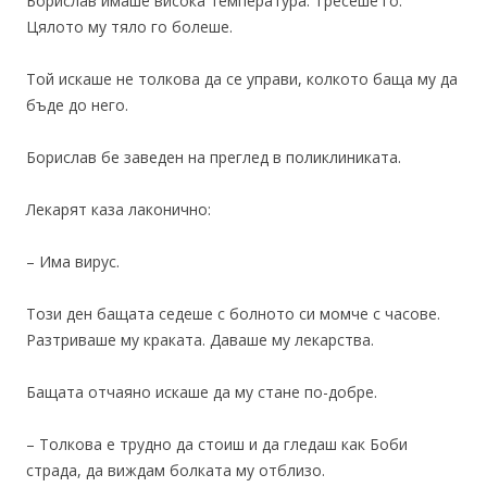
Борислав имаше висока температура. Тресеше го.
Цялото му тяло го болеше.
Той искаше не толкова да се управи, колкото баща му да
бъде до него.
Борислав бе заведен на преглед в поликлиниката.
Лекарят каза лаконично:
– Има вирус.
Този ден бащата седеше с болното си момче с часове.
Разтриваше му краката. Даваше му лекарства.
Бащата отчаяно искаше да му стане по-добре.
– Толкова е трудно да стоиш и да гледаш как Боби
страда, да виждам болката му отблизо.