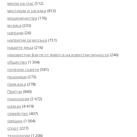
мисли на глас
(512)
мистерии и загадки
(813)
мошеничества
(176)
музика
(233)
награди
(26)
напрегни си мозъка
(151)
нашите деца
(216)
неизвестни факти от живота на известни личности
(246)
общество
(1 304)
полезни съвети
(581)
празници
(273)
приказка
(278)
Притчи
(840)
психология
(2 672)
разказ
(4 419)
семейство
(407)
смешно
(1 004)
спорт
(227)
технологии
(1 206)