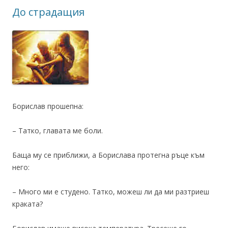
До страдащия
Борислав прошепна:
– Татко, главата ме боли.
Баща му се приближи, а Борислава протегна ръце към
него:
– Много ми е студено. Татко, можеш ли да ми разтриеш
краката?