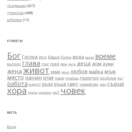
традиции
(427)
туризъм
(448)
юбилеи
(11)
ЕТИКЕТИ
Бог
време
вода
Господ
баща
Исус
болка
врата
глава
деца
дом
думи
град
въпрос
глас
ден
дете
живот
жена
любов
мъж
майка
земя
лице
място
очи
начин
приятел
пари
помощ
проблем
път
работа
сърце
ръце
свят
ръка
син
радост
семейство
хора
човек
част
църква
храна
МЕТА
Вход