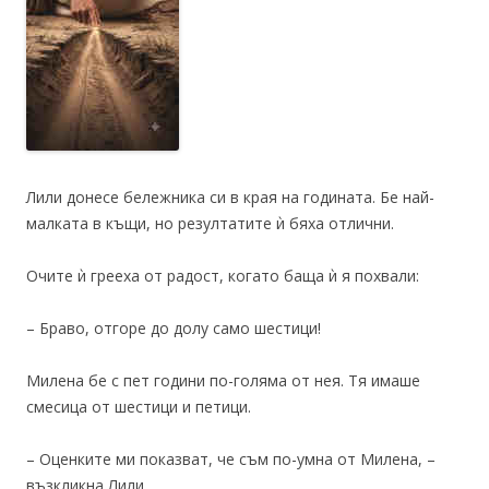
Лили донесе бележника си в края на годината. Бе най-
малката в къщи, но резултатите ѝ бяха отлични.
Очите ѝ грееха от радост, когато баща ѝ я похвали:
– Браво, отгоре до долу само шестици!
Милена бе с пет години по-голяма от нея. Тя имаше
смесица от шестици и петици.
– Оценките ми показват, че съм по-умна от Милена, –
възкликна Лили.