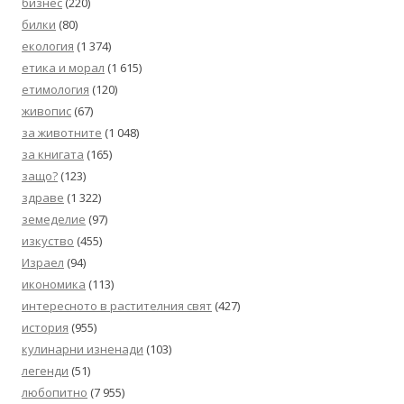
бизнес
(220)
билки
(80)
екология
(1 374)
етика и морал
(1 615)
етимология
(120)
живопис
(67)
за животните
(1 048)
за книгата
(165)
защо?
(123)
здраве
(1 322)
земеделие
(97)
изкуство
(455)
Израел
(94)
икономика
(113)
интересното в растителния свят
(427)
история
(955)
кулинарни изненади
(103)
легенди
(51)
любопитно
(7 955)