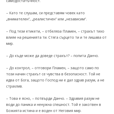
самодостатъчност.
– Като те слушам, си представям човек като
„внимателен“, „реалистичен“ или „независим“.
– Под тези етикети, – отбеляза Пламен, – страхът тихо
влияе на решенията ти. Стяга сърцето ти и те лишава от
мир.
– До къде може да доведе страхът? – попита Данчо.
– До контрол, – отговори Пламен, – защото само по
този начин страхът се чувства в безопасност. Той не
идва от Бога, защото Господ ни е дал здрав разум, а не
страхлив.
– Това е ясно, – потвърди Данчо. – Здравия разум не
води до паника и ненужна спешност. Той е закотвен в
Божията истина и е воден от Неговия мир.