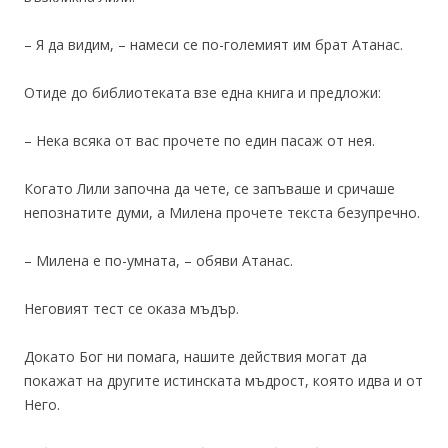
– Я да видим, – намеси се по-големият им брат Атанас.
Отиде до библиотеката взе една книга и предложи:
– Нека всяка от вас прочете по един пасаж от нея.
Когато Лили започна да чете, се запъваше и сричаше
непознатите думи, а Милена прочете текста безупречно.
– Милена е по-умната, – обяви Атанас.
Неговият тест се оказа мъдър.
Докато Бог ни помага, нашите действия могат да
покажат на другите истинската мъдрост, която идва и от
Него.