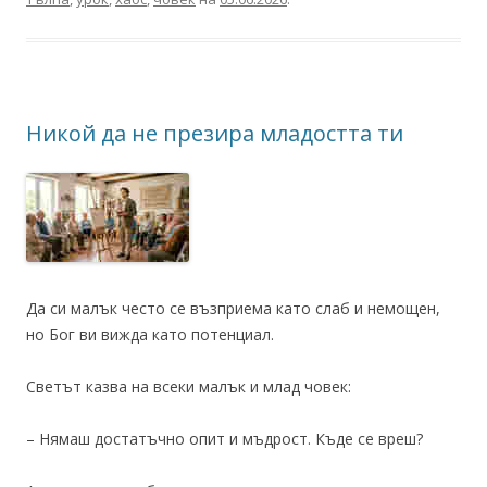
Никой да не презира младостта ти
Да си малък често се възприема като слаб и немощен,
но Бог ви вижда като потенциал.
Светът казва на всеки малък и млад човек:
– Нямаш достатъчно опит и мъдрост. Къде се вреш?