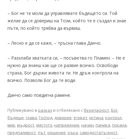
– Бог не те моли да управлявате бъдещето си. Той
желае да се довериш на Този, който те е създал и знае
пътя, по който трябва да вървиш.
– Лесно е да се каже, – тръсна глава Данчо.
– Разхлаби хватката си, – посъветва го Пламен. – Не е
нужно да знаеш как ще се развие всичко. Освободи
страха, Бог държи живота ти. Не дръж контрола на
всичко. Позволи Бог да те води.
Данчо само повдигна рамене.
Публикувано в
разказ
и отбелязано с
безопасност
,
Бог
,
бъдеще
,
глава
,
Господ
,
доверие
,
етикет
,
истина
,
контрол
,
мир
,
мъдрост
,
мястото
,
напрежение
,
начин
,
паника
,
покана
,
предпаливост
,
път
,
решение
,
ръка
,
самодостатъчност
,