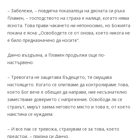
– Забележи, – повдигна показалеца на дясната си ръка
Пламен, – господството на страха е налице, когато няма
яснота. Това прави чакането ни непоносимо, но Божията
покана е ясна: „Освободете се от онова, което никога не
е било предназначено да носите“.
Данчо въздъхна, а Пламен продължи още по-
настървено:
– Тревогата не защитава бъдещето, тя смущава
настоящето. Когато се опитваме да контролираме това,
което Бог вече е обещал да направи, ние несъзнателно
заместваме доверието с напрежение. Освободи ли се
страхът, мирът заема неговото място и това е, от което
наистина се нуждаем.
– И все пак се тревожа, страхувам се за това, което
предстои, – призна си Данчо.