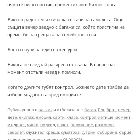
нямате нищо против, преместих ви в бизнес класа.
Виктор радостен изтича да се качи на самолета. Още
същата вечер заедно с багажа си, който пристигна на
време, бе на срещата на семейството си.
Бог го научи на един важен урок.
Никога не следвай разярената тълпа. В напрегнат
момент отстъпи назад и помисли.
Когато другите губят контрол, Божието дете трябва да
избере мъдростта пред емоциите.
Публикувано в
разказ
и отбелязано с
багаж
,
Бог
,
брат
,
вечер
,
дете
,
екипаж
,
емоция
,
карти
,
класа
,
контрол
,
летище
,
момент
,
мъдрост
,
място
,
подход
,
полет
,
положение
,
разговор
,
самолет
,
служител
,
среща
,
суматоха
,
сутрин
,
събиране
,
сърце
,
тълпа
,
урок
,
хаос
,
човек
на
05.06.2026
.