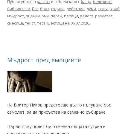
Публикувано в
разказ
и отбелязано с
баща
,
бележник
,
библиотека
,
Бог
,
брат
,
година
,
действие
,
думи
,
книга
,
край
,
мъдрост
,
оценки
,
очи
,
пасаж
,
петици
,
радост
,
резултат
,
смесица
,
текст
,
тест
,
шестици
на
06.07.2026
.
Мъдрост пред емоциите
На Виктор Ников предстоеше дълго пътуване със
самолет, за да присъства на семейно събиране.
Първият му полет бе отменен същата сутрин и
пренасочен за следващия ден.