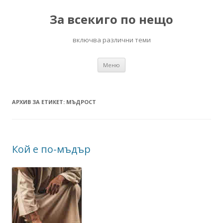
За всекиго по нещо
включва различни теми
Към
Меню
съдържанието
АРХИВ ЗА ЕТИКЕТ:
МЪДРОСТ
Кой е по-мъдър