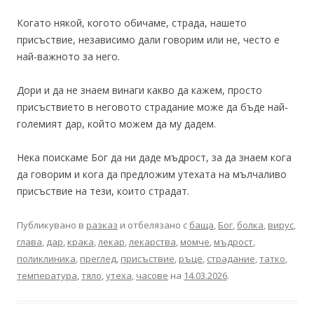
Когато някой, когото обичаме, страда, нашето
присъствие, независимо дали говорим или не, често е
най-важното за него.
Дори и да не знаем винаги какво да кажем, просто
присъствието в неговото страдание може да бъде най-
големият дар, който можем да му дадем.
Нека поискаме Бог да ни даде мъдрост, за да знаем кога
да говорим и кога да предложим утехата на мълчаливо
присъствие на тези, които страдат.
Публикувано в
разказ
и отбелязано с
баща
,
Бог
,
болка
,
вирус
,
глава
,
дар
,
крака
,
лекар
,
лекарства
,
момче
,
мъдрост
,
поликлиника
,
преглед
,
присъствие
,
ръце
,
страдание
,
татко
,
температура
,
тяло
,
утеха
,
часове
на
14.03.2026
.