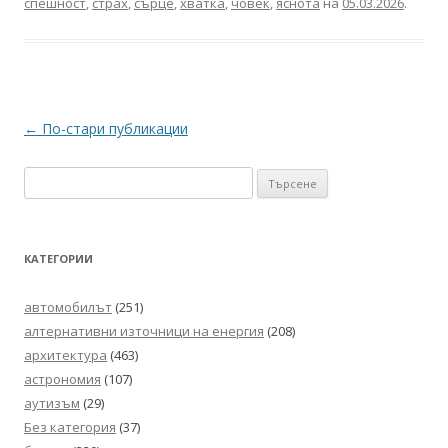
спешност
,
страх
,
сърце
,
хватка
,
човек
,
яснота
на
05.03.2026
.
Навигация
←
По-стари публикации
в
Търсене
публикациите
за:
КАТЕГОРИИ
автомобилът
(251)
алтернативни източници на енергия
(208)
архитектура
(463)
астрономия
(107)
аутизъм
(29)
Без категория
(37)