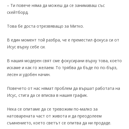
– Ти повече няма да можеш да се занимаваш със
скейтборд.
Това бе доста отрезвяващо за Митко.
В един момент той разбра, че е преместил фокуса си от
Исус върху себе си.
В нашия модерен свят сме фокусирани върху това, което
искаме и как го желаем. То трябва да бъде по по-бърз,
лесен и удобен начин.
Повечето от нас нямат проблем да вършат работата на
Исус, стига да се вписва в нашия график.
Нека се опитаме да се тревожим по-малко за
натоварената част от живота и да преодолеем
съмнението, което светът се опитва да ни продаде.