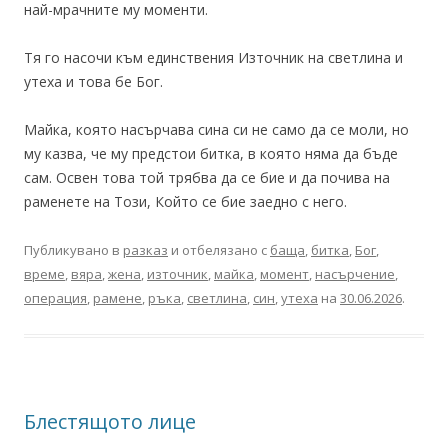
най-мрачните му моменти.
Тя го насочи към единствения Източник на светлина и
утеха и това бе Бог.
Майка, която насърчава сина си не само да се моли, но
му казва, че му предстои битка, в която няма да бъде
сам. Освен това той трябва да се бие и да почива на
раменете на Този, Който се бие заедно с него.
Публикувано в
разказ
и отбелязано с
баща
,
битка
,
Бог
,
време
,
вяра
,
жена
,
източник
,
майка
,
момент
,
насърчение
,
операция
,
рамене
,
ръка
,
светлина
,
син
,
утеха
на
30.06.2026
.
Блестящото лице