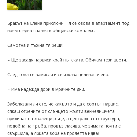
Бракът на Елена приключи. Тя се озова в апартамент под
наем с една спалня в общински комплекс.
Самотна и тъжна тя реши:
– Ще засадя нарциси край пътеката. Обичам тези цветя.
След това се замисли и се изказа целенасочено:
– Има надежда дори в мрачните дни.
Забелязали ли сте, че какъвто и да е сортът нарцис,
сякаш огрените от слънцето жълти венчелишчета
приличат на хвалещи ръце, а централната структура,
подобна на тръба, провъзгласява, че зимата почти е
свършила, а ярката зора на пролетта идва!