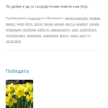
По-добре е да се съсредоточим повече към Исус.
Публикувано в
разказ
и отбелязано с
видеоклипове
,
график
,
живот
,
идол
,
Исус
,
легло
,
лекар
,
медия
,
места
,
момент
,
начин
,
операция
,
проблем
,
работа
,
самоличност
,
свят
,
скейтборд
,
скетбордист
,
списание
,
съмнение
,
фокус
,
хора
,
част
на
26.06.2026
.
Победата