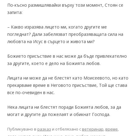
По-късно размишлявайки върху този момент, Стоян се
запита:
– Какво изразява лицето ми, когато другите ме
погледнат? Дали забелязват преобразяващата сила на
любовта на Исус в сърцето и живота ми?
Божието присъствие в нас може да бъде привлекателно
за другите, което е дело на Божията любов.
Лицата ни може да не блестят като Моисеевото, но като
прекарваме време в Неговото присъствие, Той ще става
все по-очевиден в нас.
Нека лицата ни блестят поради Божията любов, за да
могат и другите да пожелаят и обикнат Господа.
Публикувано в
разказ
и отбелязано с
ветеринар
,
време
,