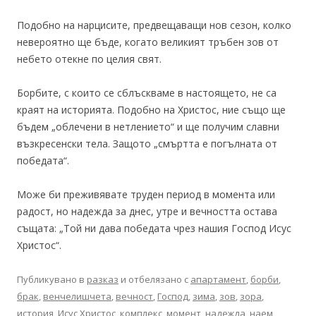
Подобно на нарцисите, предвещаващи нов сезон, колко
невероятно ще бъде, когато великият тръбен зов от
небето отекне по целия свят.
Борбите, с които се сблъскваме в настоящето, не са
краят на историята. Подобно на Христос, ние също ще
бъдем „облечени в нетлението“ и ще получим славни
възкресенски тела. Защото „смъртта е погълната от
победата“.
Може би преживявате труден период в момента или
радост, но надежда за днес, утре и вечността остава
същата: „Той ни дава победата чрез нашия Господ Исус
Христос“.
Публикувано в
разказ
и отбелязано с
апартамент
,
борби
,
брак
,
венчелишчета
,
вечност
,
Господ
,
зима
,
зов
,
зора
,
история
,
Исус Христос
,
комплекс
,
момент
,
надежда
,
наем
,