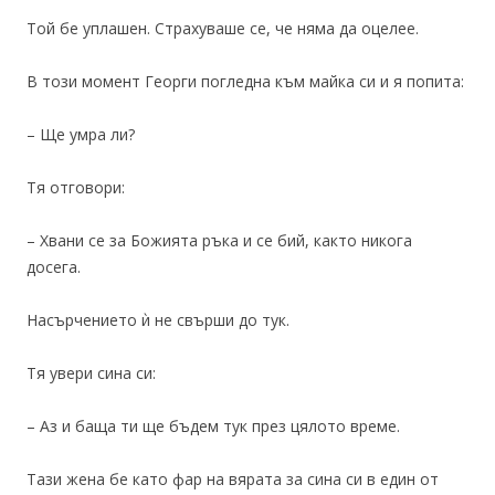
Той бе уплашен. Страхуваше се, че няма да оцелее.
В този момент Георги погледна към майка си и я попита:
– Ще умра ли?
Тя отговори:
– Хвани се за Божията ръка и се бий, както никога
досега.
Насърчението ѝ не свърши до тук.
Тя увери сина си:
– Аз и баща ти ще бъдем тук през цялото време.
Тази жена бе като фар на вярата за сина си в един от