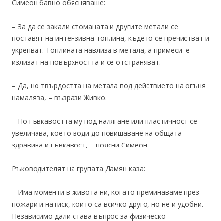
Симеон бавно обясняваше:
– За да се закали стоманата и другите метали се
поставят на интензивна топлина, където се пречистват и
укрепват. Топлината навлиза в метала, а примесите
излизат на повърхността и се отстраняват.
– Да, но твърдостта на метала под действието на огъня
намалява, – възрази Живко.
– Но гъвкавостта му под налягане или пластичност се
увеличава, което води до повишаване на общата
здравина и гъвкавост, – поясни Симеон.
Ръководителят на групата Дамян каза:
– Има моменти в живота ни, когато преминаваме през
пожари и натиск, които са всичко друго, но не и удобни.
Независимо дали става въпрос за физическо