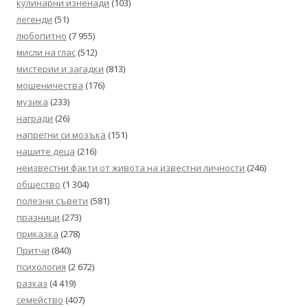
кулинарни изненади
(103)
легенди
(51)
любопитно
(7 955)
мисли на глас
(512)
мистерии и загадки
(813)
мошеничества
(176)
музика
(233)
награди
(26)
напрегни си мозъка
(151)
нашите деца
(216)
неизвестни факти от живота на известни личности
(246)
общество
(1 304)
полезни съвети
(581)
празници
(273)
приказка
(278)
Притчи
(840)
психология
(2 672)
разказ
(4 419)
семейство
(407)