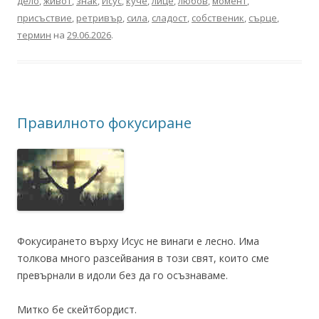
дело
,
живот
,
знак
,
Исус
,
куче
,
лице
,
любов
,
момент
,
присъствие
,
ретривър
,
сила
,
сладост
,
собственик
,
сърце
,
термин
на
29.06.2026
.
Правилното фокусиране
Фокусирането върху Исус не винаги е лесно. Има
толкова много разсейвания в този свят, които сме
превърнали в идоли без да го осъзнаваме.
Митко бе скейтбордист.