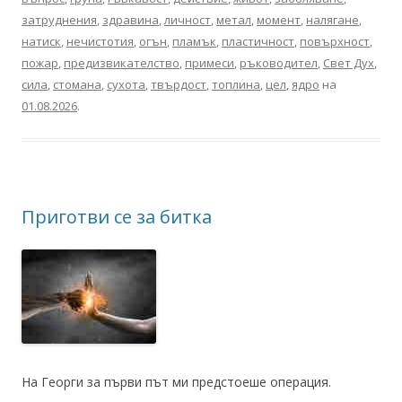
затруднения
,
здравина
,
личност
,
метал
,
момент
,
налягане
,
натиск
,
нечистотия
,
огън
,
пламък
,
пластичност
,
повърхност
,
пожар
,
предизвикателство
,
примеси
,
ръководител
,
Свет Дух
,
сила
,
стомана
,
сухота
,
твърдост
,
топлина
,
цел
,
ядро
на
01.08.2026
.
Приготви се за битка
На Георги за първи път ми предстоеше операция.