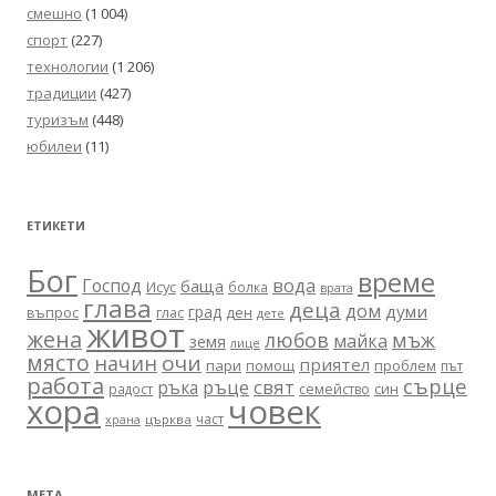
смешно
(1 004)
спорт
(227)
технологии
(1 206)
традиции
(427)
туризъм
(448)
юбилеи
(11)
ЕТИКЕТИ
Бог
време
вода
Господ
баща
Исус
болка
врата
глава
деца
дом
думи
град
въпрос
глас
ден
дете
живот
жена
любов
мъж
майка
земя
лице
място
очи
начин
приятел
пари
помощ
проблем
път
работа
сърце
ръце
свят
ръка
син
радост
семейство
хора
човек
част
църква
храна
МЕТА