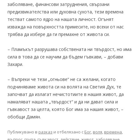
заболяване, финансови затруднения, свързани
предизвикателства или духовна сухота, тези времена
тестват самото ядро на нашата личност. Огънят
изважда на повърхността примесите, но всеки от нас
трябва да избере да ги премахне от живота си.
– Пламъкът разрушава собствената ни твърдост, но има
сила в това да се научим да бъдем гъвкави, – добави
Захари.
– Въпреки че тези „огньове“ не са желани, когато
подчиняваме живота си на волята на Светия Дух, те
започват да излагат нечистотиите в нашия живот, да
намаляват нашата „твърдост“ и да ни дават сила и
гъвкавост за целта, която Бог има за нашия живот, –
обобщи Дамян.
Публикувано в
разказ
и отбелязано с
Бог
,
воля
,
времена
,
въпрос
,
група
,
гъвкавост
,
действие
,
живот
,
заболяване
,