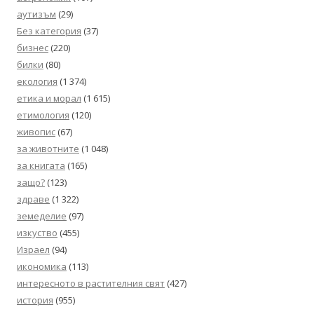
аутизъм
(29)
Без категория
(37)
бизнес
(220)
билки
(80)
екология
(1 374)
етика и морал
(1 615)
етимология
(120)
живопис
(67)
за животните
(1 048)
за книгата
(165)
защо?
(123)
здраве
(1 322)
земеделие
(97)
изкуство
(455)
Израел
(94)
икономика
(113)
интересното в растителния свят
(427)
история
(955)