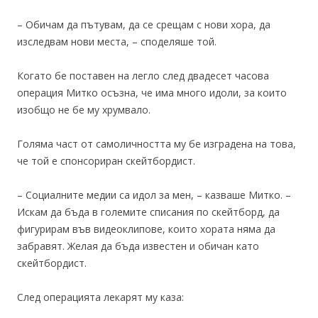
– Обичам да пътувам, да се срещам с нови хора, да
изследвам нови места, – споделяше той.
Когато бе поставен на легло след двадесет часова
операция Митко осъзна, че има много идоли, за които
изобщо не бе му хрумвало.
Голяма част от самоличността му бе изградена на това,
че той е спонсориран скейтбордист.
– Социалните медии са идол за мен, – казваше Митко. –
Искам да бъда в големите списания по скейтборд, да
фигурирам във видеоклипове, които хората няма да
забравят. Желая да бъда известен и обичан като
скейтбордист.
След операцията лекарят му каза: