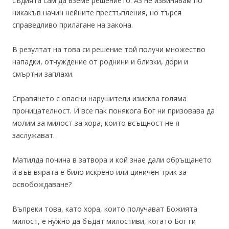
съдията сам да вземе решението. Аз не извинявам по
никакъв начин нейните престъпления, но търся
справедливо прилагане на закона.
В резултат на това си решение той получи множество
нападки, отчуждение от роднини и близки, дори и
смъртни заплахи.
Справянето с опасни нарушители изисква голяма
проницателност. И все пак понякога Бог ни призовава да
молим за милост за хора, които всъщност не я
заслужават.
Матилда почина в затвора и кой знае дали обръщането
ѝ във вярата е било искрено или циничен трик за
освобождаване?
Въпреки това, като хора, които получават Божията
милост, е нужно да бъдат милостиви, когато Бог ги