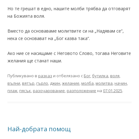
Но те грешат в едно, нашите молби трябва да отговарят
на Божията воля.
Вместо да основаваме молитвите си на „Надявам се“,
нека се основават на „Бог казва така“.
Ако ние се насищаме с Неговото Слово, тогава Неговите
желания ще станат наши.
Публикувано в
разказ
и отбелязано с
Бог
,
бутилка
,
воля
,
вълни
,
вятър
,
гърло
,
джин
,
желание
,
молба
,
молитва
,
начин
,
плаж
,
пясък
,
разочарование
,
разположение
на
07.01.2025
.
Най-добрата помощ