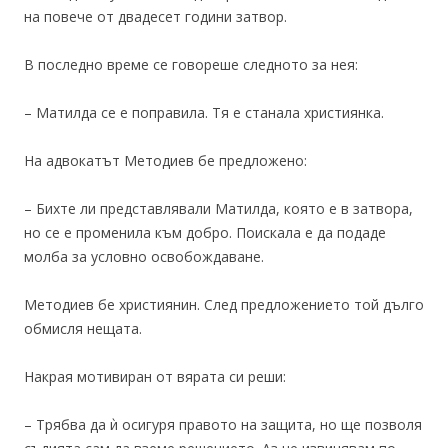
на повече от двадесет години затвор.
В последно време се говореше следното за нея:
– Матилда се е поправила. Тя е станала християнка.
На адвокатът Методиев бе предложено:
– Бихте ли представлявали Матилда, която е в затвора,
но се е променила към добро. Поискала е да подаде
молба за условно освобождаване.
Методиев бе християнин. След предложението той дълго
обмисля нещата.
Накрая мотивиран от вярата си реши:
– Трябва да ѝ осигуря правото на защита, но ще позволя