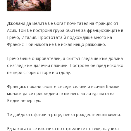
Джовани да Велита бе богат почитател на Францис от
Асиз. Той бе построил груба обител за францисканците в
Гречо, Италия. Простотата ѝ подхождаше много на
Франсис. Той никога не бе искал нещо разкошно.
Гречо беше очарователен, а скитът гледаше към долина
с изглед към далечни планини. Построен бе пред няколко
пещери с гори отгоре и отдолу.
Франциск покани своите съседи селяни и всички близки
монаси да се присъединят към него за литургията на
Бъдни вечер тук.
Те дойдоха с факли в ръце, пееха рождественски химни.
Едва когато се изкачиха по стръмните пътеки, научиха: