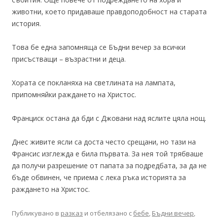
животни, което придаваше правдоподобност на старата
история.
Това бе една запомняща се Бъдни вечер за всички
присъстващи – възрастни и деца.
Хората се покланяха на светлината на лампата,
припомняйки раждането на Христос.
Франциск остана да бди с Джовани над яслите цяла нощ.
Днес живите ясли са доста често срещани, но тази на
Франсис изглежда е била първата. За нея той трябваше
да получи разрешение от папата за подредбата, за да не
бъде обвинен, че приема с лека ръка историята за
раждането на Христос.
Публикувано в
разказ
и отбелязано с
бебе
,
Бъдни вечер
,