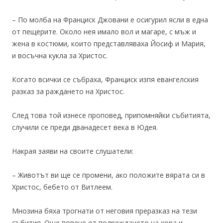
– По молба на Франциск Джовани е осигурил ясли в една
от пещерите. Около нея имало вол и магаре, с мъж и
жена в костюми, които представляваха Йосиф и Мария,
и восъчна кукла за Христос.
Когато всички се събраха, Франциск изпя евангелския
разказ за раждането на Христос.
След това той изнесе проповед, припомняйки събитията,
случили се преди дванадесет века в Юдея.
Накрая заяви на своите слушатели:
– Животът ви ще се промени, ако положите вярата си в
Христос, бебето от Витлеем.
Мнозина бяха трогнати от неговия преразказ на тези
събития. Още повече от подреждането на хора и