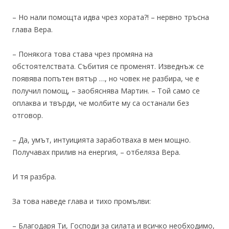
– Но нали помощта идва чрез хората?! – нервно тръсна
глава Вера.
– Понякога това става чрез промяна на
обстоятелствата. Събития се променят. Изведнъж се
появява попътен вятър …, но човек не разбира, че е
получил помощ, – заобяснява Мартин. – Той само се
оплаква и твърди, че молбите му са останали без
отговор.
– Да, умът, интуицията заработваха в мен мощно.
Получавах прилив на енергия, – отбеляза Вера.
И тя разбра.
За това наведе глава и тихо промълви:
– Благодаря Ти, Господи за силата и всичко необходимо,