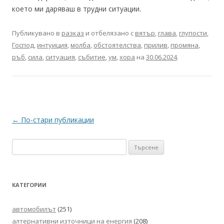
което ми даряваш в трудни ситуации.
Публикувано в
разказ
и отбелязано с
вятър
,
глава
,
глупости
,
Господ
,
интуиция
,
молба
,
обстоятелства
,
прилив
,
промяна
,
ръб
,
сила
,
ситуация
,
събитие
,
ум
,
хора
на
30.06.2024
.
Навигация
←
По-стари публикации
в
Търсене
публикациите
за:
КАТЕГОРИИ
автомобилът
(251)
алтернативни източници на енергия
(208)