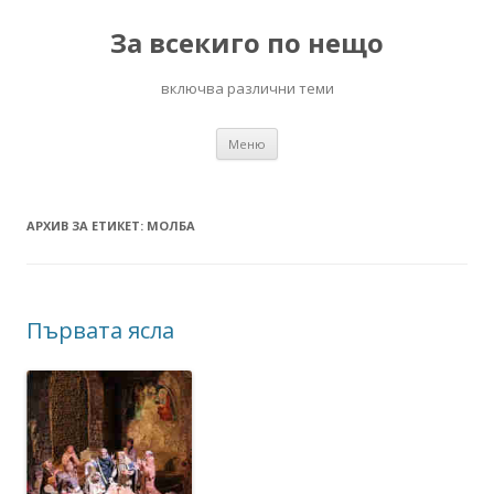
За всекиго по нещо
включва различни теми
Към
Меню
съдържанието
АРХИВ ЗА ЕТИКЕТ:
МОЛБА
Първата ясла