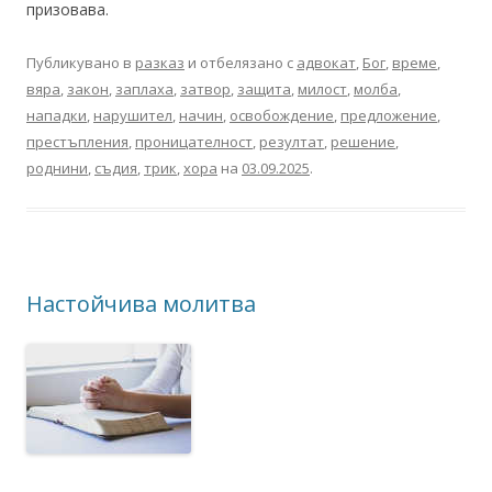
призовава.
Публикувано в
разказ
и отбелязано с
адвокат
,
Бог
,
време
,
вяра
,
закон
,
заплаха
,
затвор
,
защита
,
милост
,
молба
,
нападки
,
нарушител
,
начин
,
освобождение
,
предложение
,
престъпления
,
проницателност
,
резултат
,
решение
,
роднини
,
съдия
,
трик
,
хора
на
03.09.2025
.
Настойчива молитва