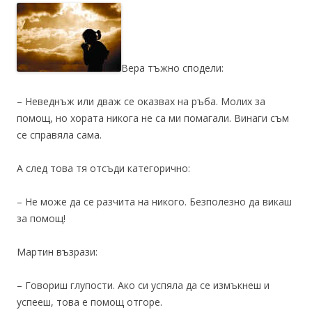
Вера тъжно сподели:
– Неведнъж или дваж се оказвах на ръба. Молих за
помощ, но хората никога не са ми помагали. Винаги съм
се справяла сама.
А след това тя отсъди категорично:
– Не може да се разчита на никого. Безполезно да викаш
за помощ!
Мартин възрази:
– Говориш глупости. Ако си успяла да се измъкнеш и
успееш, това е помощ отгоре.