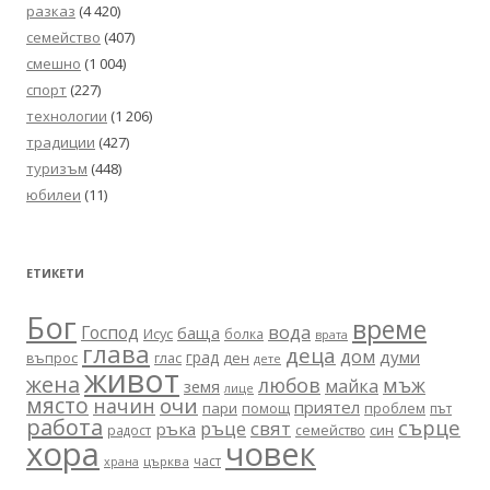
разказ
(4 420)
семейство
(407)
смешно
(1 004)
спорт
(227)
технологии
(1 206)
традиции
(427)
туризъм
(448)
юбилеи
(11)
ЕТИКЕТИ
Бог
време
вода
Господ
баща
Исус
болка
врата
глава
деца
дом
думи
град
въпрос
глас
ден
дете
живот
жена
любов
мъж
майка
земя
лице
място
очи
начин
приятел
пари
помощ
проблем
път
работа
сърце
ръце
свят
ръка
син
радост
семейство
хора
човек
част
църква
храна