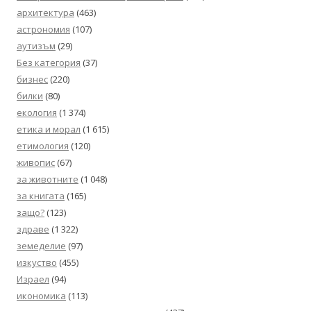
архитектура
(463)
астрономия
(107)
аутизъм
(29)
Без категория
(37)
бизнес
(220)
билки
(80)
екология
(1 374)
етика и морал
(1 615)
етимология
(120)
живопис
(67)
за животните
(1 048)
за книгата
(165)
защо?
(123)
здраве
(1 322)
земеделие
(97)
изкуство
(455)
Израел
(94)
икономика
(113)