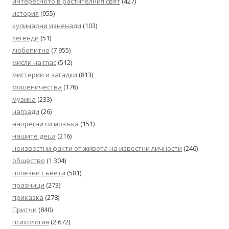
интересното в растителния свят
(427)
история
(955)
кулинарни изненади
(103)
легенди
(51)
любопитно
(7 955)
мисли на глас
(512)
мистерии и загадки
(813)
мошеничества
(176)
музика
(233)
награди
(26)
напрегни си мозъка
(151)
нашите деца
(216)
неизвестни факти от живота на известни личности
(246)
общество
(1 304)
полезни съвети
(581)
празници
(273)
приказка
(278)
Притчи
(840)
психология
(2 672)