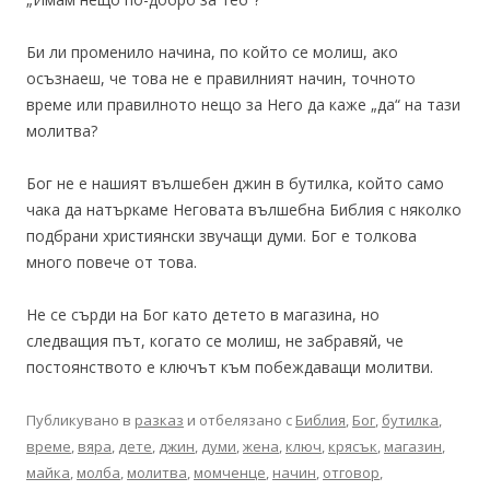
Би ли променило начина, по който се молиш, ако
осъзнаеш, че това не е правилният начин, точното
време или правилното нещо за Него да каже „да“ на тази
молитва?
Бог не е нашият вълшебен джин в бутилка, който само
чака да натъркаме Неговата вълшебна Библия с няколко
подбрани християнски звучащи думи. Бог е толкова
много повече от това.
Не се сърди на Бог като детето в магазина, но
следващия път, когато се молиш, не забравяй, че
постоянството е ключът към побеждаващи молитви.
Публикувано в
разказ
и отбелязано с
Библия
,
Бог
,
бутилка
,
време
,
вяра
,
дете
,
джин
,
думи
,
жена
,
ключ
,
крясък
,
магазин
,
майка
,
молба
,
молитва
,
момченце
,
начин
,
отговор
,