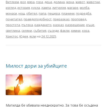
Витлеем
,
вол
,
вяра
,
гора
,
деца
,
долина
,
жена
,
живот
,
животни
,
изглед
,
история
,
кукла
,
лампа
,
литургия
,
магаре
,
молба
,
монаси
,
нощ
,
обител
,
папа
,
пещера
,
планини
,
подредба
,
почитател
,
правдоподобност
,
преразказ
,
проповед
,
простота
,
пътека
,
раждането
,
разказ
,
разрешение
,
ръце
,
светлина
,
селяни
,
събития
,
съседи
,
факли
,
химни
,
хора
,
Христос
,
Юдея
,
ясли
на
24.12.2025
.
Милост дори за убийците
Матилда бе убивала нееднократно. За това бе осъдена