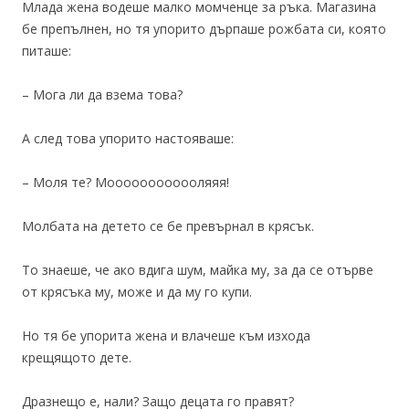
Млада жена водеше малко момченце за ръка. Магазина
бе препълнен, но тя упорито дърпаше рожбата си, която
питаше:
– Мога ли да взема това?
А след това упорито настояваше:
– Моля те? Моооооооооооляяя!
Молбата на детето се бе превърнал в крясък.
То знаеше, че ако вдига шум, майка му, за да се отърве
от крясъка му, може и да му го купи.
Но тя бе упорита жена и влачеше към изхода
крещящото дете.
Дразнещо е, нали? Защо децата го правят?