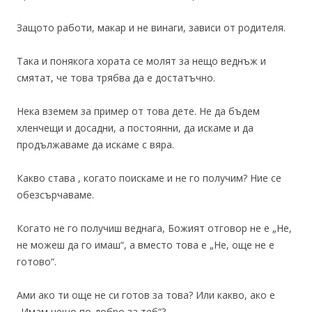
Защото работи, макар и не винаги, зависи от родителя.
Така и понякога хората се молят за нещо веднъж и
смятат, че това трябва да е достатъчно.
Нека вземем за пример от това дете. Не да бъдем
хленчещи и досадни, а постоянни, да искаме и да
продължаваме да искаме с вяра.
Какво става , когато поискаме и не го получим? Ние се
обезсърчаваме.
Когато не го получиш веднага, Божият отговор не е „Не,
не можеш да го имаш“, а вместо това е „Не, още не е
готово“.
Ами ако ти още не си готов за това? Или какво, ако е
„Имам нещо по-добро за теб“?