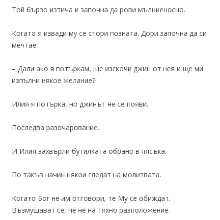
Той бързо изтича и започна да рови мълниеносно.
Когато я извади му се стори позната. Дори започна да си
мечтае:
– Дали ако я потъркам, ще изскочи джин от нея и ще ми
изпълни някое желание?
Илия я потърка, но джинът не се появи.
Последва разочарование.
И Илия захвърли бутилката обрано в пясъка.
По такъв начин някои гледат на молитвата.
Когато Бог не им отговори, те Му се обиждат.
Възмущават се, че не на тяхно разположение.