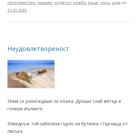
постояннство
,
пример
,
родител
,
рожба
,
ръце
,
хора
,
шум
на
21.01.2025
.
Неудовлетвореност
Илия се разхождаше по плажа. Духаше слаб вятър и
гонеше вълните.
Изведнъж той забеляза гърло на бутилка стърчаща от
пясъка.