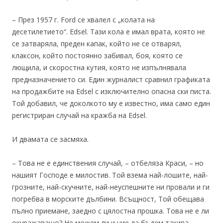
– През 1957 г. Ford се хвалел с „колата на
десетилетието“. Edsel. Тази кола е имал врата, която не
се затваряла, преден капак, който не се отварял,
клаксон, който постоянно забивал, боя, която се
лющила, и скоростна кутия, която не изпълнявала
предназначението си. Един журналист сравнил графиката
на продажбите на Edsel с изключително опасна ски писта.
Той добавил, че доколкото му е известно, има само един
регистриран случай на кражба на Edsel.
И двамата се засмяха.
– Това не е единствения случай, – отбеляза Краси, – но
нашият Господе е милостив. Той взема най-лошите, най-
грозните, най-скучните, най-неуспешните ни провали и ги
погребва в морските дълбини. Всъщност, Той обещава
пълно приемане, заедно с цялостна прошка. Това не е ли
окуражаващо? Не можем ли и ние да бъдем такива