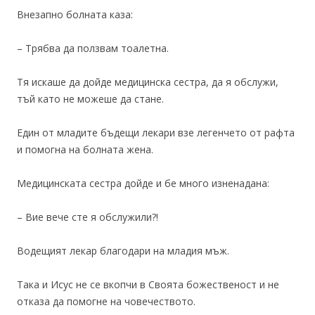
Внезапно болната каза:
– Трябва да ползвам тоалетна.
Тя искаше да дойде медицинска сестра, да я обслужи,
тъй като не можеше да стане.
Един от младите бъдещи лекари взе легенчето от рафта
и помогна на болната жена.
Медицинската сестра дойде и бе много изненадана:
– Вие вече сте я обслужили?!
Водещият лекар благодари на младия мъж.
Така и Исус не се вкопчи в Своята божественост и не
отказа да помогне на човечеството.