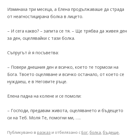
Изминаха три месеца, а Елена продължаваше да страда
от неагностицирана болка в лицето.
– И сега какво? – запита се тя. – Ще трябва да живея ден
за ден, оцелявайки с тази болка.
Съпругът ѝ я посъветва:
– Повери днешния ден и всичко, което те тормози на
Бога. Твоето оцеляване и всичко останало, от което се
нуждаеш, е в Неговите ръце.
Елена падна на колене и се помоли:
– Господи, предавам живота, оцеляването и бъдещето
си на Теб. Моля Те, помогни ми, …..
Публикувано в
разказ
и отбелязано с
Бог
,
болка
,
бъдеще
,