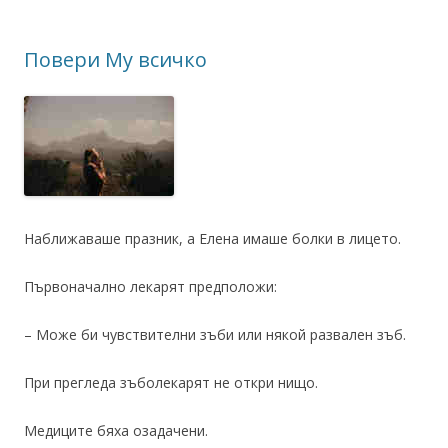
Повери Му всичко
Наближаваше празник, а Елена имаше болки в лицето.
Първоначално лекарят предположи:
– Може би чувствителни зъби или някой развален зъб.
При прегледа зъболекарят не откри нищо.
Медиците бяха озадачени.