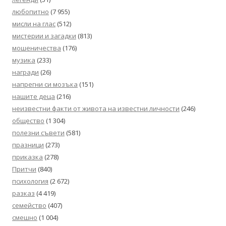
любопитно
(7 955)
мисли на глас
(512)
мистерии и загадки
(813)
мошеничества
(176)
музика
(233)
награди
(26)
напрегни си мозъка
(151)
нашите деца
(216)
неизвестни факти от живота на известни личности
(246)
общество
(1 304)
полезни съвети
(581)
празници
(273)
приказка
(278)
Притчи
(840)
психология
(2 672)
разказ
(4 419)
семейство
(407)
смешно
(1 004)