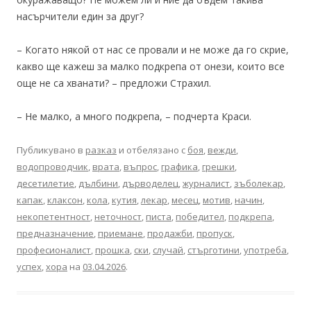
насърчители един за друг?
– Когато някой от нас се провали и не може да го скрие,
какво ще кажеш за малко подкрепа от онези, които все
още не са хванати? – предложи Страхил.
– Не малко, а много подкрепа, – подчерта Краси.
Публикувано в
разказ
и отбелязано с
боя
,
вежди
,
водопроводчик
,
врата
,
въпрос
,
графика
,
грешки
,
десетилетие
,
дълбини
,
дърводелец
,
журналист
,
зъболекар
,
капак
,
клаксон
,
кола
,
кутия
,
лекар
,
месец
,
мотив
,
начин
,
некопетентност
,
неточност
,
писта
,
победител
,
подкрепа
,
предназначение
,
приемане
,
продажби
,
пропуск
,
професионалист
,
прошка
,
ски
,
случай
,
стърготини
,
употреба
,
успех
,
хора
на
03.04.2026
.