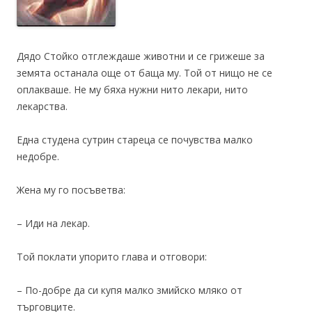
Дядо Стойко отглеждаше животни и се грижеше за
земята останала още от баща му. Той от нищо не се
оплакваше. Не му бяха нужни нито лекари, нито
лекарства.
Една студена сутрин стареца се почувства малко
недобре.
Жена му го посъветва:
– Иди на лекар.
Той поклати упорито глава и отговори:
– По-добре да си купя малко змийско мляко от
търговците.