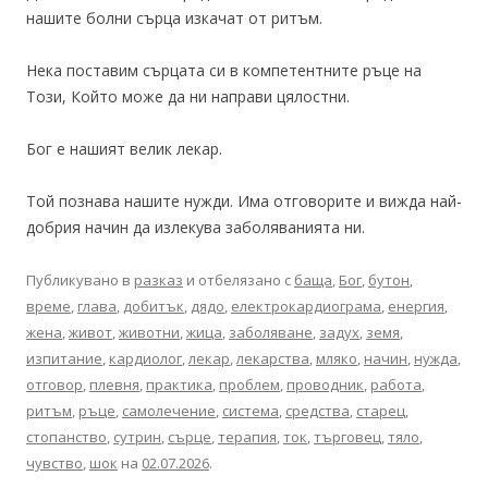
нашите болни сърца изкачат от ритъм.
Нека поставим сърцата си в компетентните ръце на
Този, Който може да ни направи цялостни.
Бог е нашият велик лекар.
Той познава нашите нужди. Има отговорите и вижда най-
добрия начин да излекува заболяванията ни.
Публикувано в
разказ
и отбелязано с
баща
,
Бог
,
бутон
,
време
,
глава
,
добитък
,
дядо
,
електрокардиограма
,
енергия
,
жена
,
живот
,
животни
,
жица
,
заболяване
,
задух
,
земя
,
изпитание
,
кардиолог
,
лекар
,
лекарства
,
мляко
,
начин
,
нужда
,
отговор
,
плевня
,
практика
,
проблем
,
проводник
,
работа
,
ритъм
,
ръце
,
самолечение
,
система
,
средства
,
старец
,
стопанство
,
сутрин
,
сърце
,
терапия
,
ток
,
търговец
,
тяло
,
чувство
,
шок
на
02.07.2026
.