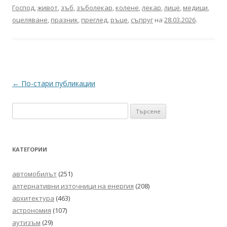
Господ
,
живот
,
зъб
,
зъболекар
,
колене
,
лекар
,
лице
,
медици
,
оцеляване
,
празник
,
преглед
,
ръце
,
съпруг
на
28.03.2026
.
Навигация
←
По-стари публикации
в
Търсене
публикациите
за:
КАТЕГОРИИ
автомобилът
(251)
алтернативни източници на енергия
(208)
архитектура
(463)
астрономия
(107)
аутизъм
(29)