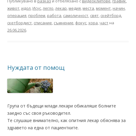
Публикувано в
разказ
и отбелязано с
видеоклипове
,
график
,
живот
,
идол
,
Исус
,
легло
,
лекар
,
медия
,
места
,
момент
,
начин
,
операция
,
проблем
,
работа
,
самоличност
,
свят
,
скейтборд
,
скетбордист
,
списание
,
съмнение
,
фокус
,
хора
,
част
на
26.06.2026
.
Нуждата от помощ
Група от бъдещи млади лекари обикаляше болните
заедно със своя ръководител.
Те слушаше внимателно, как опитния лекар обяснява за
здравето на една от пациентките.