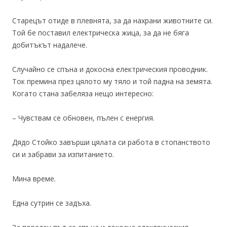
Старецът отиде в плевнята, за да нахрани животните си.
Той бе поставил електрическа жица, за да не бяга
добитъкът надалече.
Случайно се спъна и докосна електрическия проводник.
Ток премина през цялото му тяло и той падна на земята.
Когато стана забеляза нещо интересно:
– Чувствам се обновен, пълен с енергия.
Дядо Стойко завърши цялата си работа в стопанството
си и забрави за изпитанието.
Мина време.
Една сутрин се задъха.