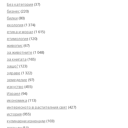
Без категория
(37)
бизнес
(220)
билки
(80)
екология
(1 374)
етика и морал
(1 615)
етимология
(120)
живопис
(67)
за животните
(1 048)
за книгата
(165)
защо?
(123)
здраве
(1 322)
земеделие
(97)
изкуство
(455)
Израел
(94)
икономика
(113)
интересното в растителния свят
(427)
история
(955)
кулинарни изненади
(103)
легенди
(51)