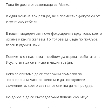
Това бе доста отрезвяващо за Митко.
В един момент той разбра, че е преместил фокуса си от
Исус върху себе си.
В нашия модерен свят сме фокусирани върху това, което
искаме и как го желаем. То трябва да бъде по по-бърз,
лесен и удобен начин.
Повечето от нас нямат проблем да вършат работата на
Исус, стига да се вписва в нашия график.
Нека се опитаме да се тревожим по-малко за
натоварената част от живота и да преодолеем
съмнението, което светът се опитва да ни продаде.
По-добре е да се съсредоточим повече към Исус.