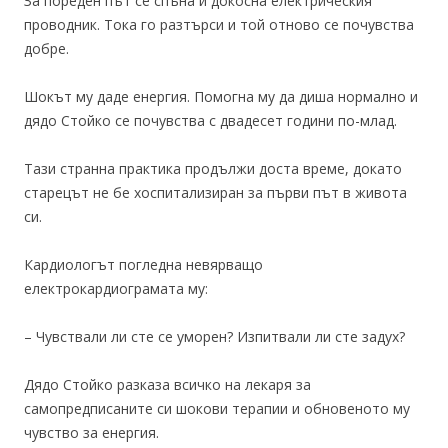
За пореден път се спъна и докосна електрическия
проводник. Тока го разтърси и той отново се почувства
добре.
Шокът му даде енергия. Помогна му да диша нормално и
дядо Стойко се почувства с двадесет години по-млад.
Тази странна практика продължи доста време, докато
старецът не бе хоспитализиран за първи път в живота
си.
Кардиологът погледна невярващо
електрокардиограмата му:
– Чувствали ли сте се уморен? Изпитвали ли сте задух?
Дядо Стойко разказа всичко на лекаря за
самопредписаните си шокови терапии и обновеното му
чувство за енергия.