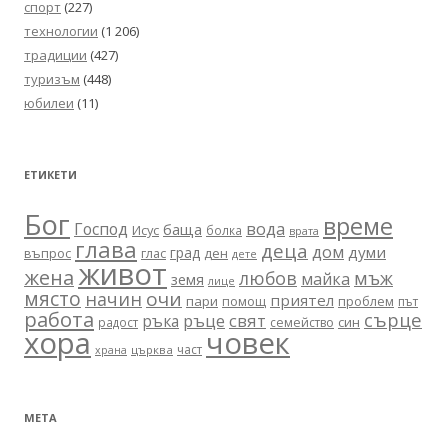
спорт
(227)
технологии
(1 206)
традиции
(427)
туризъм
(448)
юбилеи
(11)
ЕТИКЕТИ
Бог
време
вода
Господ
баща
Исус
болка
врата
глава
деца
дом
думи
град
въпрос
глас
ден
дете
живот
жена
любов
мъж
майка
земя
лице
място
очи
начин
приятел
пари
помощ
проблем
път
работа
сърце
ръце
свят
ръка
син
радост
семейство
хора
човек
част
църква
храна
МЕТА