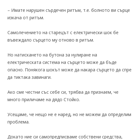
– Имате нарушен сърдечен ритъм, т.е. болното ви сърце
изкача от ритъм.
Самолечението на старецът с електрически шок бе
въвеждало сърцето му отново в ритъм.
Но натискането на бутона за нулиране на
електрическата система на сърцето може да бъде
опасно. Понякога шокът може да накара сърцето да спре
да тиктака завинаги.
Ако сме честни със себе си, трябва да признаем, че
много приличаме на дядо Стойко.
Усещаме, че нещо не е наред, но не можем да определим
проблема.
Докато ние си самопредписваме собствени средства,