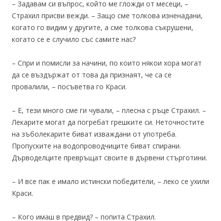
– Задавам си въпрос, който ме гложди от месеци, –
Страхил присви вежди. – Защо сме толкова изненадани,
когато го видим у другите, а сме толкова съкрушени,
когато се е случило със самите нас?
– Спри и помисли за начини, по които някои хора могат
да се въздържат от това да признаят, че са се
провалили, – посъветва го Краси.
– Е, тези много сме ги чували, – плесна с ръце Страхил. –
Лекарите могат да погребат грешките си. Неточностите
на зъболекарите биват изваждани от употреба.
Пропуските на водопроводчиците биват спирани.
Дърводелците превръщат своите в дървени стърготини.
– И все пак е имало истински победители, – леко се ухили
Краси.
– Кого имаш в предвид? – попита Страхил.