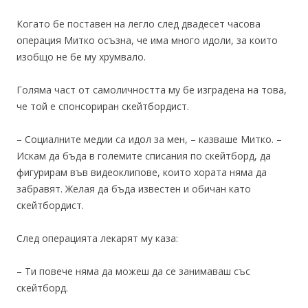
Когато бе поставен на легло след двадесет часова
операция Митко осъзна, че има много идоли, за които
изобщо не бе му хрумвало.
Голяма част от самоличността му бе изградена на това,
че той е спонсориран скейтбордист.
– Социалните медии са идол за мен, – казваше Митко. –
Искам да бъда в големите списания по скейтборд, да
фигурирам във видеоклипове, които хората няма да
забравят. Желая да бъда известен и обичан като
скейтбордист.
След операцията лекарят му каза:
– Ти повече няма да можеш да се занимаваш със
скейтборд.