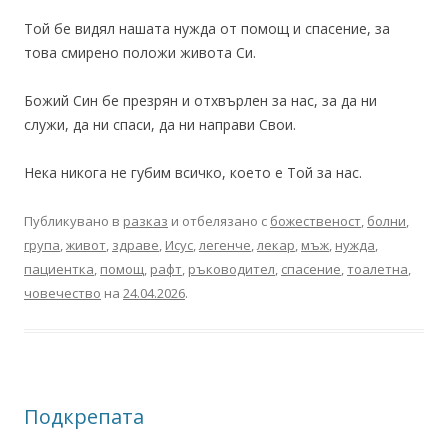
Той бе видял нашата нужда от помощ и спасение, за
това смирено положи живота Си.
Божий Син бе презрян и отхвърлен за нас, за да ни
служи, да ни спаси, да ни направи Свои.
Нека никога не губим всичко, което е Той за нас.
Публикувано в
разказ
и отбелязано с
божественост
,
болни
,
група
,
живот
,
здраве
,
Исус
,
легенче
,
лекар
,
мъж
,
нужда
,
пациентка
,
помощ
,
рафт
,
ръководител
,
спасение
,
тоалетна
,
човечество
на
24.04.2026
.
Подкрепата