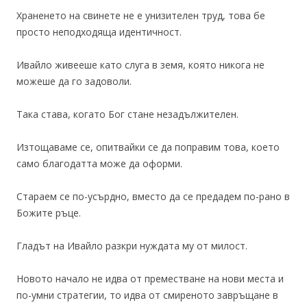
Храненето на свинете не е унизителен труд, това бе
просто неподходяща идентичност.
Ивайло живееше като слуга в земя, която никога не
можеше да го задоволи.
Така става, когато Бог стане незадължителен.
Изтощаваме се, опитвайки се да поправим това, което
само благодатта може да оформи.
Стараем се по-усърдно, вместо да се предадем по-рано в
Божите ръце.
Гладът на Ивайло разкри нуждата му от милост.
Новото начало не идва от преместване на нови места и
по-умни стратегии, то идва от смиреното завръщане в