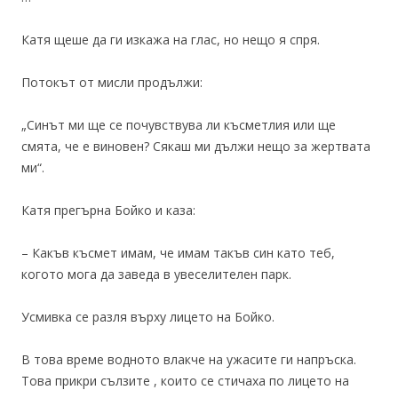
Катя щеше да ги изкажа на глас, но нещо я спря.
Потокът от мисли продължи:
„Синът ми ще се почувствува ли късметлия или ще
смята, че е виновен? Сякаш ми дължи нещо за жертвата
ми“.
Катя прегърна Бойко и каза:
– Какъв късмет имам, че имам такъв син като теб,
когото мога да заведа в увеселителен парк.
Усмивка се разля върху лицето на Бойко.
В това време водното влакче на ужасите ги напръска.
Това прикри сълзите , които се стичаха по лицето на