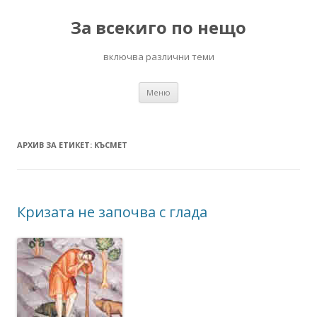
За всекиго по нещо
включва различни теми
Към
Меню
съдържанието
АРХИВ ЗА ЕТИКЕТ:
КЪСМЕТ
Кризата не започва с глада