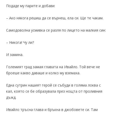
Подаде му парите и добави:
– Ако някога решиш да се върнеш, ела си. Ще те чакам.
Самодоволна усмивка се разля по лицето на малкия син:
– Никога! Чу ли?
И замина.
Големият град замая главата на Ивайло. Той вече не
броеше какво даваше и колко му вземаха.
Една сутрин нашият герой се събуди в голяма локва с
кал, която се бе образувала през нощта от проливния
дъжд.
Ивайло тръсна глава и бръкна в джобовете си. Там