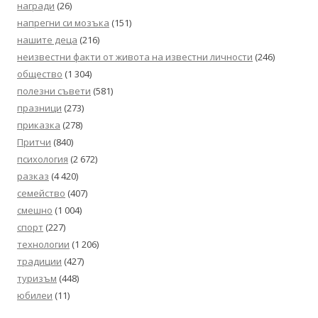
награди
(26)
напрегни си мозъка
(151)
нашите деца
(216)
неизвестни факти от живота на известни личности
(246)
общество
(1 304)
полезни съвети
(581)
празници
(273)
приказка
(278)
Притчи
(840)
психология
(2 672)
разказ
(4 420)
семейство
(407)
смешно
(1 004)
спорт
(227)
технологии
(1 206)
традиции
(427)
туризъм
(448)
юбилеи
(11)