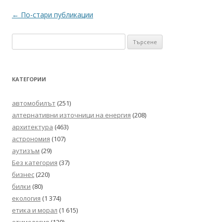
Навигация
←
По-стари публикации
в
Търсене
публикациите
за:
КАТЕГОРИИ
автомобилът
(251)
алтернативни източници на енергия
(208)
архитектура
(463)
астрономия
(107)
аутизъм
(29)
Без категория
(37)
бизнес
(220)
билки
(80)
екология
(1 374)
етика и морал
(1 615)