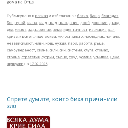
дома на Отца.
Публикувано в
разказ
и отбелязано с
батко
,
баща
,
благодат
,
Бог
,
герой
,
глава
,
глад
,
град
,
гражданин
,
джоб
,
доверие
,
дъжд
,
дял
,
живот
,
задължение
,
земя
,
идентичност
,
изолация
,
кал
,
криза
,
късмет
,
лице
,
локва
,
милост
,
място
,
наследник
,
начало
,
независимост
,
ниви
,
нощ
,
нужда
,
пари
,
работа
,
ръце
,
самоувереност
,
свине
,
сили
,
син
,
система
,
слуга
,
стомах
,
страна
,
стратегия
,
сутрин
,
сърце
,
труд
,
усилие
,
усмивка
,
цена
,
шушулки
на
17.02.2026
.
Спрете думите, които биха причинили
зло