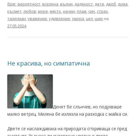
бряг
,
вероятност
,
вселена
,
вълни
,
даденост
,
дете
,
джоб
,
дума
,
късмет
,
любов
,
море
,
място
,
начин
,
плаж
,
син
,
страх
,
талисман
,
уважение
,
удивление
,
умора
,
цел
,
шир
на
27.05.2024
.
Не красива, но симпатична
Денят бе слънчев, но подухваше
малко ветрец. Милена бе излязла на разходка с майка си.
Двете се наслаждаваха на природата откриваща се пред
очите им. Зърнеха ли интересно цветче и двете