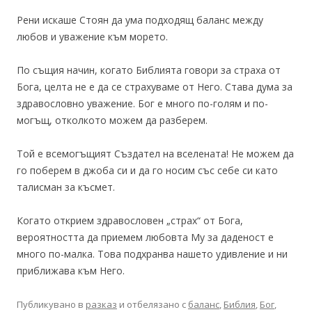
Рени искаше Стоян да ума подходящ баланс между
любов и уважение към морето.
По същия начин, когато Библията говори за страха от
Бога, целта не е да се страхуваме от Него. Става дума за
здравословно уважение. Бог е много по-голям и по-
могъщ, отколкото можем да разберем.
Той е всемогъщият Създател на вселената! Не можем да
го поберем в джоба си и да го носим със себе си като
талисман за късмет.
Когато открием здравословен „страх“ от Бога,
вероятността да приемем любовта Му за даденост е
много по-малка. Това подхранва нашето удивление и ни
приближава към Него.
Публикувано в
разказ
и отбелязано с
баланс
,
Библия
,
Бог
,