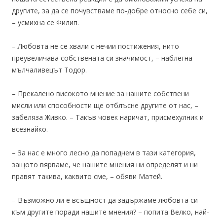
другите, за да се почувстваме по-добре относно себе си,
– усмихна се Филип.
– Любовта не се хвали с нечии постижения, нито
преувеличава собствената си значимост, – наблегна
мълчаливецът Тодор.
– Прекалено високото мнение за нашите собствени
мисли или способности ще отблъсне другите от нас, –
забеляза Живко. – Такъв човек наричат, присмехулник и
всезнайко.
– За нас е много лесно да попаднем в тази категория,
защото вярваме, че нашите мнения ни определят и ни
правят такива, каквито сме, – обяви Матей.
– Възможно ли е всъщност да задържаме любовта си
към другите поради нашите мнения? – попита Велко, най-