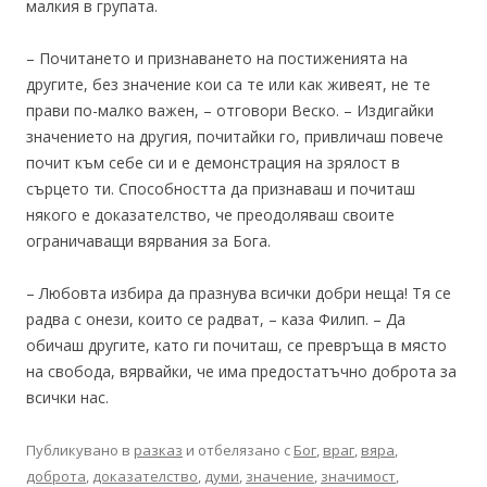
малкия в групата.
– Почитането и признаването на постиженията на
другите, без значение кои са те или как живеят, не те
прави по-малко важен, – отговори Веско. – Издигайки
значението на другия, почитайки го, привличаш повече
почит към себе си и е демонстрация на зрялост в
сърцето ти. Способността да признаваш и почиташ
някого е доказателство, че преодоляваш своите
ограничаващи вярвания за Бога.
– Любовта избира да празнува всички добри неща! Тя се
радва с онези, които се радват, – каза Филип. – Да
обичаш другите, като ги почиташ, се превръща в място
на свобода, вярвайки, че има предостатъчно доброта за
всички нас.
Публикувано в
разказ
и отбелязано с
Бог
,
враг
,
вяра
,
доброта
,
доказателство
,
думи
,
значение
,
значимост
,