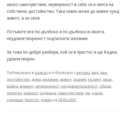
ниско самочувствие, неувереност в себе си и липса на
собствено достойнство. Така човек може да живее чужд
живот, а не своя.
Потъвате все по-дълбоко и по-дълбоко в своята
неудовлетвореност подтиснати желания.
За това по-добре разбери, кой си в Христос и ще бъдеш
удовлетворен.
Публикувано в
разказ
и отбелязано с
ветрец
,
вид
,
ден
,
достойнство
,
дума
,
желание
,
живот
,
знания
,
късмет
,
лице
,
майка
,
момент
,
неувереност
,
неудовлетвореност
,
обида
,
приятел
,
ревност
,
роднина
,
самочувствие
,
ум
,
учене
,
училище
,
Христос
,
човек
на
29.06.2023
.