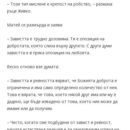
– Този тип мислене е крепост на робство, – размаха
ръце Живко.
Матей се размърда и заяви:
– Завистта е трудно доловима. Тя е опозиция на
добротата, която слиза върху другите. С други думи
завистта е в пряка опозиция на любовта.
Веско отново взе думата:
– Завистта и ревността вярват, че Божията доброта е
ограничена и има само определено количество от нея.
Това е вярата, че това, което някой друг има или му е
дадено, ще бъде извадено от това, което ние може да
имаме или да получим.
– Често, когато сме подбудени от завист и ревност,
нашата естествена реакция е да омаловажим успеха на