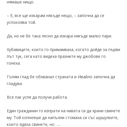
нямаше нищо.
– Е, все ще изкарам някъде нещо, – започна да се
успокоява той.
Да, но не бе така лесно да изкара някъде малко пари.
Хубавиците, които го примамваха, когато дойде за първи
път тук, сега като видеха празните му джобове го
гонеха.
Голям глад бе обхванал страната и Ивайло започна да
гладува.
Все пак успя да получи работа.
Един гражданин го изпрати на нивата си да храни свинете
му. Той копнееше да напълни стомаха си със шушулките,
които ядяха свинете, но …..