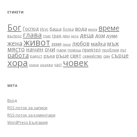
ЕТИКЕТИ
Бог
време
вода
Господ
баща
Исус
болка
врата
глава
деца
дом
думи
град
въпрос
глас
ден
дете
живот
жена
любов
мъж
майка
земя
лице
място
очи
начин
приятел
пари
помощ
проблем
път
работа
сърце
ръце
свят
ръка
син
радост
семейство
хора
човек
част
църква
храна
МЕТА
Вход
RSS поток за записи
RSS поток за коментари
WordPress България