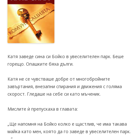
Катя заведе сина си Бойко в увеселителен парк. Беше
горещо. Опашките бяха дълги.
Катя не се чувстваше добре от многобройните
завъртания, внезапни спирания и движения с голяма
скорост. Гледаше на себе си като мъченик.
Мислите ѝ препускаха в главата:
„Ще напомня на Бойко колко е щастлив, че има такава
майка като мен, която да го заведе в увеселителен парк.
…“