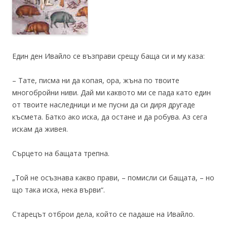
Един ден Ивайло се възправи срещу баща си и му каза:
– Тате, писма ни да копая, ора, жъна по твоите
многобройни ниви. Дай ми каквото ми се пада като един
от твоите наследници и ме пусни да си диря другаде
късмета. Батко ако иска, да остане и да робува. Аз сега
искам да живея.
Сърцето на бащата трепна.
„Той не осъзнава какво прави, – помисли си бащата, – но
що така иска, нека върви“.
Старецът отброи дела, който се падаше на Ивайло.