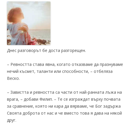
Днес разговорът бе доста разгорещен.
– Ревността става явна, когато отказваме да празнуваме
нечий късмет, таланти или способности, – отбеляза
Веско.
– Завистта и ревността са части от най-ранната лъжа на
врага, – добави Филип. – Те се изграждат върху почвата
за сравнение, която ни кара да вярваме, че Бог задържа
Своята доброта от нас и че вместо това я дава на някой
друг.