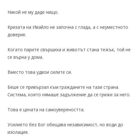
Никой не му даде нищо.
Кризата на Ивайло не започна с глада, а с неуместното
доверие.
Когато парите свършиха и животът стана тежък, той не
се върна у дома.
Вместо това удвои силите си.
Беше се привързал към гражданите на тази страна.
Система, която нямаше задължение да се грижи за него.
Това е цената на самоувереността.
Усилието без Бог обещава независимост, но води до
изолация.