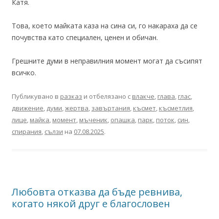
Катя.
Това, което майката каза на сина си, го накараха да се
почувства като специален, ценен и обичан.
Грешните думи в неправилния момент могат да съсипят
всичко.
Публикувано в
разказ
и отбелязано с
влакче
,
глава
,
глас
,
движение
,
думи
,
жертва
,
завъртания
,
късмет
,
късметлия
,
лице
,
майка
,
момент
,
мъченик
,
опашка
,
парк
,
поток
,
син
,
спирания
,
сълзи
на
07.08.2025
.
Любовта отказва да бъде ревнива,
когато някой друг е благословен