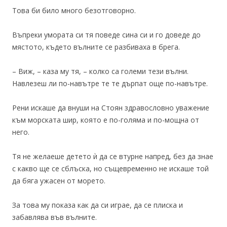
Това би било много безотговорно.
Въпреки умората си тя поведе сина си и го доведе до
мястото, където вълните се разбиваха в брега.
– Виж, – каза му тя, – колко са големи тези вълни.
Навлезеш ли по-навътре те те дърпат още по-навътре.
Рени искаше да внуши на Стоян здравословно уважение
към морската шир, която е по-голяма и по-мощна от
него.
Тя не желаеше детето ѝ да се втурне напред, без да знае
с какво ще се сблъска, но същевременно не искаше той
да бяга ужасен от морето.
За това му показа как да си играе, да се плиска и
забавлява във вълните.