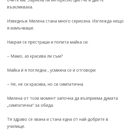
възкликваха.
Изведнъж Милена стана много сериозна. Изглежда нещо
я измъчваше.
Накрая се престраши и попита майка си:
– Мамо, аз красива ли съм?
Майка ѝ я погледна , усмихна се и отговори:
– Не, не си красива, но си симпатична.
Милена от този момент започна да възприема думата
„симпатична“ за обида.
Тя здраво се хвана и стана една от най-добрите в
училище.