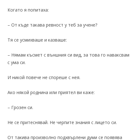
Когато я попитаха:
– От къде такава ревност у теб за учене?
Тя се усмихваше и казваше:
– Нямам късмет с външния си вид, за това го наваксвам
с ума си.
И никой повече не спореше с нея.
Ако някой роднина или приятел ви каже:
– Грозен си.
Не се притеснявай. Не черпите знания с лицето си.
От такива произволно подхвърлени думи се появява