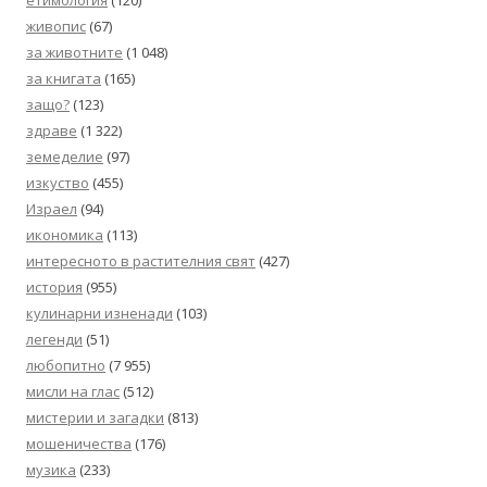
етимология
(120)
живопис
(67)
за животните
(1 048)
за книгата
(165)
защо?
(123)
здраве
(1 322)
земеделие
(97)
изкуство
(455)
Израел
(94)
икономика
(113)
интересното в растителния свят
(427)
история
(955)
кулинарни изненади
(103)
легенди
(51)
любопитно
(7 955)
мисли на глас
(512)
мистерии и загадки
(813)
мошеничества
(176)
музика
(233)