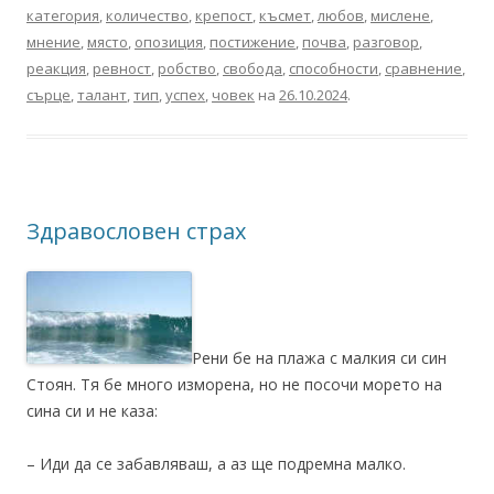
категория
,
количество
,
крепост
,
късмет
,
любов
,
мислене
,
мнение
,
място
,
опозиция
,
постижение
,
почва
,
разговор
,
реакция
,
ревност
,
робство
,
свобода
,
способности
,
сравнение
,
сърце
,
талант
,
тип
,
успех
,
човек
на
26.10.2024
.
Здравословен страх
Рени бе на плажа с малкия си син
Стоян. Тя бе много изморена, но не посочи морето на
сина си и не каза:
– Иди да се забавляваш, а аз ще подремна малко.