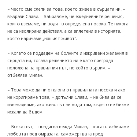
– Често сме слепи за това, което живее в сърцата ни, –
възрази Слави. – Забравяме, че ежедневните решения,
които вземаме, ни водят в определена посока. Те никога
не са изолирани действия, а са вплетени в историята,
която наричаме „нашият живот“.
– Когато се поддадем на болните и изкривени желания в
сърцата ни, тогава решението ни е като преграда
положена на правилния път, по който вървим, –
отбеляза Милан.
– Това може да ни отклони от правилната посока и ако
не коригираме това, – допълни Слави, – не бива да се
изненадваме, ако животът ни води там, където не бихме
искали да бъдем.
– Всеки път, – повдигна вежди Милан, – когато избираме
любовта пред омразата, саможертвата пред