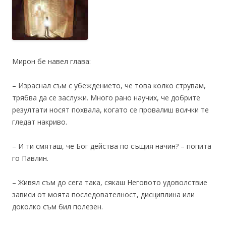
Мирон бе навел глава:
– Израснал съм с убеждението, че това колко струвам,
трябва да се заслужи. Много рано научих, че добрите
резултати носят похвала, когато се провалиш всички те
гледат накриво.
– И ти смяташ, че Бог действа по същия начин? – попита
го Павлин.
– Живял съм до сега така, сякаш Неговото удоволствие
зависи от моята последователност, дисциплина или
доколко съм бил полезен.