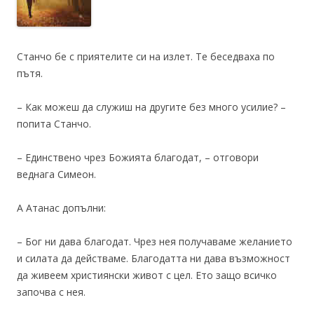
Станчо бе с приятелите си на излет. Те беседваха по
пътя.
– Как можеш да служиш на другите без много усилие? –
попита Станчо.
– Единствено чрез Божията благодат, – отговори
веднага Симеон.
А Атанас допълни:
– Бог ни дава благодат. Чрез нея получаваме желанието
и силата да действаме. Благодатта ни дава възможност
да живеем християнски живот с цел. Ето защо всичко
започва с нея.