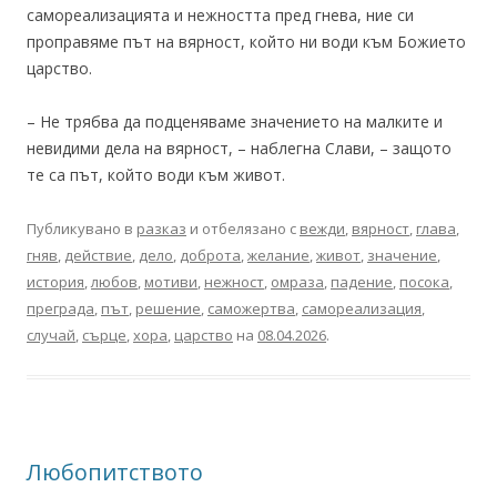
самореализацията и нежността пред гнева, ние си
проправяме път на вярност, който ни води към Божието
царство.
– Не трябва да подценяваме значението на малките и
невидими дела на вярност, – наблегна Слави, – защото
те са път, който води към живот.
Публикувано в
разказ
и отбелязано с
вежди
,
вярност
,
глава
,
гняв
,
действие
,
дело
,
доброта
,
желание
,
живот
,
значение
,
история
,
любов
,
мотиви
,
нежност
,
омраза
,
падение
,
посока
,
преграда
,
път
,
решение
,
саможертва
,
самореализация
,
случай
,
сърце
,
хора
,
царство
на
08.04.2026
.
Любопитството