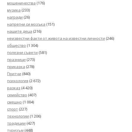
мошеничества
(176)
музика
(233)
награди
(26)
напрегни си мозъка
(151)
нашите деца
(216)
неизвестни факти от живота на известни личности
(246)
общество
(1 304)
полезни съвети
(581)
празници
(273)
приказка
(278)
Притчи
(840)
психология
(2 672)
разказ
(4 420)
семейство
(407)
смешно
(1 004)
спорт
(227)
технологии
(1 206)
традиции
(427)
туризъм
(448)