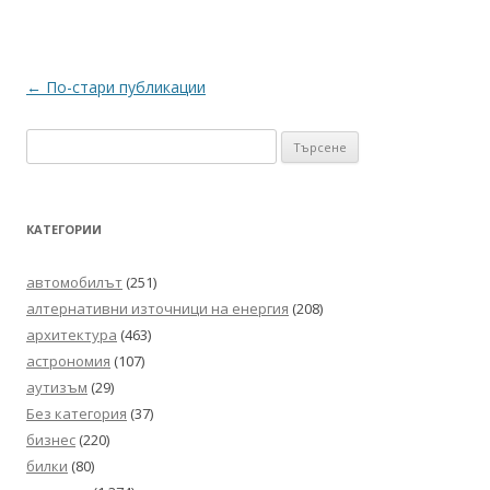
Навигация
←
По-стари публикации
в
Търсене
публикациите
за:
КАТЕГОРИИ
автомобилът
(251)
алтернативни източници на енергия
(208)
архитектура
(463)
астрономия
(107)
аутизъм
(29)
Без категория
(37)
бизнес
(220)
билки
(80)