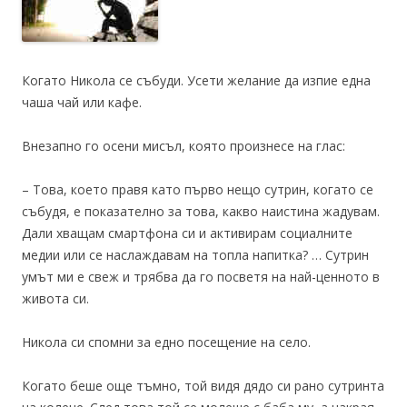
Когато Никола се събуди. Усети желание да изпие една
чаша чай или кафе.
Внезапно го осени мисъл, която произнесе на глас:
– Това, което правя като първо нещо сутрин, когато се
събудя, е показателно за това, какво наистина жадувам.
Дали хващам смартфона си и активирам социалните
медии или се наслаждавам на топла напитка? … Сутрин
умът ми е свеж и трябва да го посветя на най-ценното в
живота си.
Никола си спомни за едно посещение на село.
Когато беше още тъмно, той видя дядо си рано сутринта