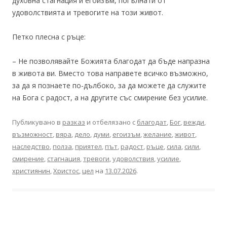
духовна стагнация и егоизъм, погълнати от
удоволствията и тревогите на този живот.
Петко плесна с ръце:
– Не позволявайте Божията благодат да бъде напразна
в живота ви. Вместо това направете всичко възможно,
за да я познаете по-дълбоко, за да можете да служите
на Бога с радост, а на другите със смирение без усилие.
Публикувано в
разказ
и отбелязано с
благодат
,
Бог
,
вежди
,
възможност
,
вяра
,
дело
,
думи
,
егоизъм
,
желание
,
живот
,
наследство
,
полза
,
приятел
,
път
,
радост
,
ръце
,
сила
,
сили
,
смирение
,
стагнация
,
тревоги
,
удоволствия
,
усилие
,
християнин
,
Христос
,
цел
на
13.07.2026
.