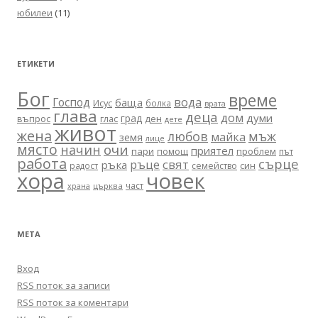
юбилеи
(11)
ЕТИКЕТИ
Бог
време
вода
Господ
баща
Исус
болка
врата
глава
деца
дом
думи
град
въпрос
глас
ден
дете
живот
жена
любов
мъж
майка
земя
лице
място
очи
начин
приятел
пари
помощ
проблем
път
работа
сърце
ръце
свят
ръка
син
радост
семейство
хора
човек
част
църква
храна
МЕТА
Вход
RSS поток за записи
RSS поток за коментари