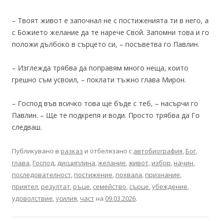
– Твоят живот е започнал не с постиженията ти в него, а
с Божието желание да те нарече Свой. Запомни това и го
положи дълбоко в сърцето си, – посъветва го Павлин.
– Изглежда трябва да поправям много неща, които
грешно съм усвоил, – поклати тъжно глава Мирон.
– Господ във всичко това ще бъде с теб, – насърчи го
Павлин. – Ще те подкрепя и води. Просто трябва да Го
следваш.
Публикувано в
разказ
и отбелязано с
автобиография
,
Бог
,
глава
,
Господ
,
дисциплина
,
желание
,
живот
,
избор
,
начин
,
последователност
,
постижение
,
похвала
,
признание
,
приятел
,
резултат
,
ръце
,
семейство
,
сърце
,
убеждение
,
удоволствие
,
усилия
,
част
на
09.03.2026
.