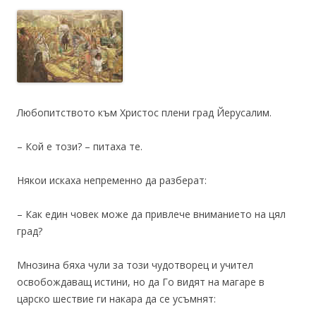
Любопитството към Христос плени град Йерусалим.
– Кой е този? – питаха те.
Някои искаха непременно да разберат:
– Как един човек може да привлече вниманието на цял
град?
Мнозина бяха чули за този чудотворец и учител
освобождаващ истини, но да Го видят на магаре в
царско шествие ги накара да се усъмнят: