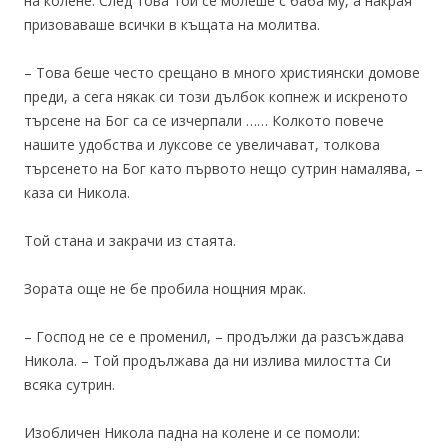
на колене. След това той се молеше с баба му, а накрая
призоваваше всички в къщата на молитва.
– Това беше често срещано в много християнски домове
преди, а сега някак си този дълбок копнеж и искреното
търсене на Бог са се изчерпали …… Колкото повече
нашите удобства и луксове се увеличават, толкова
търсенето на Бог като първото нещо сутрин намалява, –
каза си Никола.
Той стана и закрачи из стаята.
Зората още не бе пробила нощния мрак.
– Господ не се е променил, – продължи да разсъждава
Никола. – Той продължава да ни излива милостта Си
всяка сутрин.
Изобличен Никола падна на колене и се помоли: