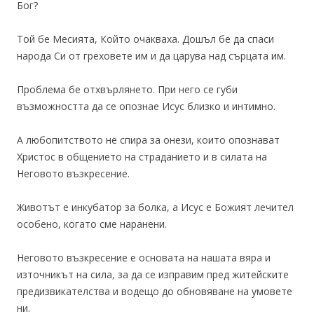
Бог?
Той бе Месията, Който очакваха. Дошъл бе да спаси
народа Си от греховете им и да царува над сърцата им.
Проблема бе отхвърлянето. При него се губи
възможността да се опознае Исус близко и интимно.
А любопитството не спира за онези, които опознават
Христос в общението на страданието и в силата на
Неговото възкресение.
Животът е инкубатор за болка, а Исус е Божият лечител
особено, когато сме наранени.
Неговото възкресение е основата на нашата вяра и
източникът на сила, за да се изправим пред житейските
предизвикателства и водещо до обновяване на умовете
ни.