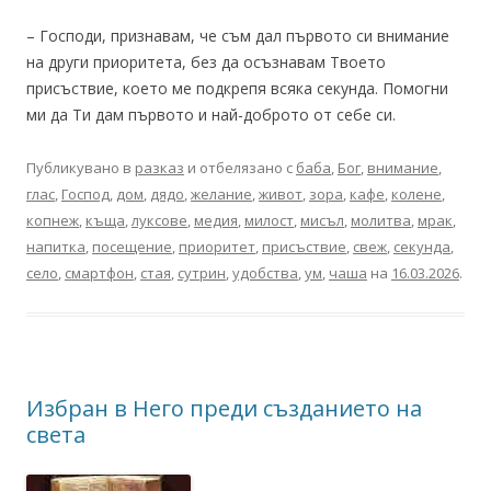
– Господи, признавам, че съм дал първото си внимание
на други приоритета, без да осъзнавам Твоето
присъствие, което ме подкрепя всяка секунда. Помогни
ми да Ти дам първото и най-доброто от себе си.
Публикувано в
разказ
и отбелязано с
баба
,
Бог
,
внимание
,
глас
,
Господ
,
дом
,
дядо
,
желание
,
живот
,
зора
,
кафе
,
колене
,
копнеж
,
къща
,
луксове
,
медия
,
милост
,
мисъл
,
молитва
,
мрак
,
напитка
,
посещение
,
приоритет
,
присъствие
,
свеж
,
секунда
,
село
,
смартфон
,
стая
,
сутрин
,
удобства
,
ум
,
чаша
на
16.03.2026
.
Избран в Него преди създанието на
света