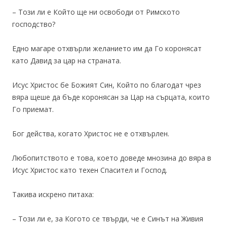
– Този ли е Който ще ни освободи от Римското
господство?
Едно магаре отхвърли желанието им да Го коронясат
като Давид за цар на страната.
Исус Христос бе Божият Син, Който по благодат чрез
вяра щеше да бъде коронясан за Цар на сърцата, които
Го приемат.
Бог действа, когато Христос не е отхвърлен.
Любопитството е това, което доведе мнозина до вяра в
Исус Христос като техен Спасител и Господ.
Такива искрено питаха:
– Този ли е, за Когото се твърди, че е Синът на Живия