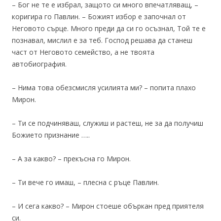
– Бог не те е избрал, защото си много впечатляващ, –
коригира го Павлин. – Божият избор е започнал от
Неговото сърце. Много преди да си го осъзнал, Той те е
познавал, мислил е за теб. Господ решава да станеш
част от Неговото семейство, а не твоята
автобиография.
– Нима това обезсмисля усилията ми? – попита плахо
Мирон.
– Ти се подчиняваш, служиш и растеш, не за да получиш
Божието признание …..
– А за какво? – прекъсна го Мирон.
– Ти вече го имаш, – плесна с ръце Павлин.
– И сега какво? – Мирон стоеше объркан пред приятеля
си.