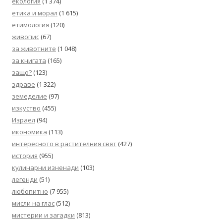
екология
(1 374)
етика и морал
(1 615)
етимология
(120)
живопис
(67)
за животните
(1 048)
за книгата
(165)
защо?
(123)
здраве
(1 322)
земеделие
(97)
изкуство
(455)
Израел
(94)
икономика
(113)
интересното в растителния свят
(427)
история
(955)
кулинарни изненади
(103)
легенди
(51)
любопитно
(7 955)
мисли на глас
(512)
мистерии и загадки
(813)