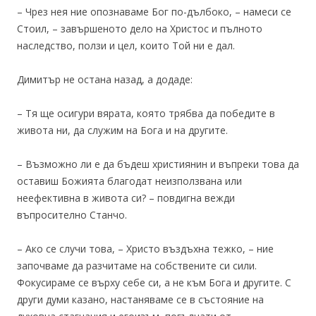
– Чрез нея ние опознаваме Бог по-дълбоко, – намеси се
Стоил, – завършеното дело на Христос и пълното
наследство, ползи и цел, които Той ни е дал.
Димитър не остана назад, а додаде:
– Тя ще осигури вярата, която трябва да победите в
живота ни, да служим на Бога и на другите.
– Възможно ли е да бъдеш християнин и въпреки това да
оставиш Божията благодат неизползвана или
неефективна в живота си? – повдигна вежди
въпросително Станчо.
– Ако се случи това, – Христо въздъхна тежко, – ние
започваме да разчитаме на собствените си сили.
Фокусираме се върху себе си, а не към Бога и другите. С
други думи казано, настаняваме се в състояние на