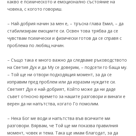
какво е психическото и емоционално състояние на
човека, с когото говориш.
– Най-добрия начин за мен е, – тръсна глава Емил, – да
стабилизирам емоциите си. Освен това трябва да се
чувствам психически и физически готов да се справя с
проблема по любящ начин.
– Също така е много важно да следваме ръководството
на Светия Дух и да Му се доверим, – подсети го баща му.
– Той ще ни отвори подходящия момент, за да се
изправим пред проблем или да изразим нуждите си.
Светият Дух е най-добрият, Който може да ни даде
съвет относно времето за нашите разговори и винаги е
верен да ни напътства, когато Го помолим.
– Нека Бог ме води и напътства във всичките ми
разговори. Вярвам, че Той ще ми показва правилния
момент, човек и тема. Така ще имам благодат, за да