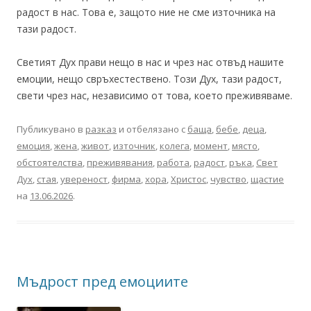
радост в нас. Това е, защото ние не сме източника на
тази радост.
Светият Дух прави нещо в нас и чрез нас отвъд нашите
емоции, нещо свръхестествено. Този Дух, тази радост,
свети чрез нас, независимо от това, което преживяваме.
Публикувано в
разказ
и отбелязано с
баща
,
бебе
,
деца
,
емоция
,
жена
,
живот
,
източник
,
колега
,
момент
,
място
,
обстоятелства
,
преживявания
,
работа
,
радост
,
ръка
,
Свет
Дух
,
стая
,
увереност
,
фирма
,
хора
,
Христос
,
чувство
,
щастие
на
13.06.2026
.
Мъдрост пред емоциите