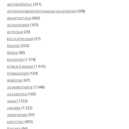
автомобилът
(251)
алтернативни източници на енергия
(208)
архитектура
(463)
астрономия
(107)
аутизъм
(29)
Без категория
(37)
бизнес
(220)
билки
(80)
екология
(1 374)
етика и морал
(1 615)
етимология
(120)
живопис
(67)
за животните
(1 048)
за книгата
(165)
защо?
(123)
здраве
(1 322)
земеделие
(97)
изкуство
(455)
Израел
(94)