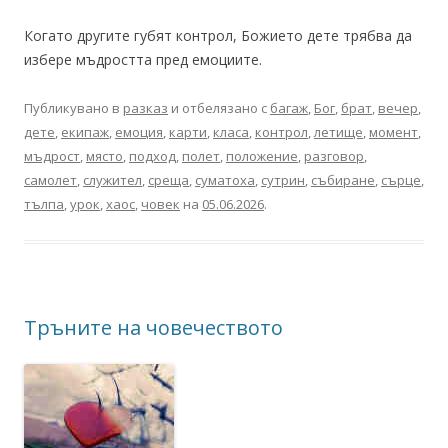
Когато другите губят контрол, Божието дете трябва да
избере мъдростта пред емоциите.
Публикувано в
разказ
и отбелязано с
багаж
,
Бог
,
брат
,
вечер
,
дете
,
екипаж
,
емоция
,
карти
,
класа
,
контрол
,
летище
,
момент
,
мъдрост
,
място
,
подход
,
полет
,
положение
,
разговор
,
самолет
,
служител
,
среща
,
суматоха
,
сутрин
,
събиране
,
сърце
,
тълпа
,
урок
,
хаос
,
човек
на
05.06.2026
.
Тръните на човечеството