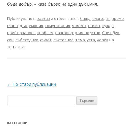
бъда добър, – каза бързо на един дъх Емил.
Публикувано в
разказ
и отбелязано с
баща
,
благодат
,
време
,
глава
,
дъх
,
емоция
,
комуникация
,
момент
,
начин
,
нужда
,
прибързаност
,
проблем
,
разговор
,
ръководство
,
Свет Дух
,
син
,
събеседник
,
съвет
,
състояние
,
тема
,
уста
,
човек
на
26.12.2025
.
Навигация
←
По-стари публикации
в
Търсене
публикациите
за:
КАТЕГОРИИ