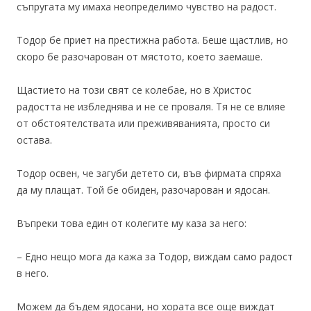
съпругата му имаха неопределимо чувство на радост.
Тодор бе приет на престижна работа. Беше щастлив, но
скоро бе разочарован от мястото, което заемаше.
Щастието на този свят се колебае, но в Христос
радостта не избледнява и не се проваля. Тя не се влияе
от обстоятелствата или преживяванията, просто си
остава.
Тодор освен, че загуби детето си, във фирмата спряха
да му плащат. Той бе обиден, разочарован и ядосан.
Въпреки това един от колегите му каза за него:
– Едно нещо мога да кажа за Тодор, виждам само радост
в него.
Можем да бъдем ядосани, но хората все още виждат