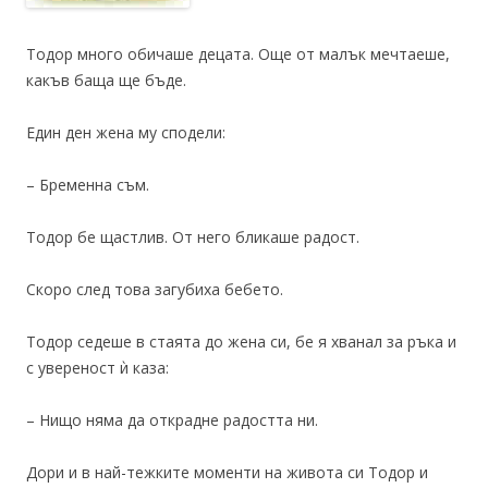
Тодор много обичаше децата. Още от малък мечтаеше,
какъв баща ще бъде.
Един ден жена му сподели:
– Бременна съм.
Тодор бе щастлив. От него бликаше радост.
Скоро след това загубиха бебето.
Тодор седеше в стаята до жена си, бе я хванал за ръка и
с увереност ѝ каза:
– Нищо няма да открадне радостта ни.
Дори и в най-тежките моменти на живота си Тодор и