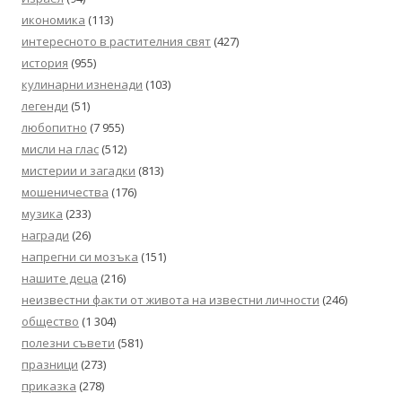
икономика
(113)
интересното в растителния свят
(427)
история
(955)
кулинарни изненади
(103)
легенди
(51)
любопитно
(7 955)
мисли на глас
(512)
мистерии и загадки
(813)
мошеничества
(176)
музика
(233)
награди
(26)
напрегни си мозъка
(151)
нашите деца
(216)
неизвестни факти от живота на известни личности
(246)
общество
(1 304)
полезни съвети
(581)
празници
(273)
приказка
(278)