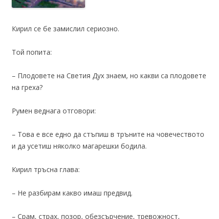
Кирил се бе замислил сериозно.
Той попита:
– Плодовете на Светия Дух знаем, но какви са плодовете
на греха?
Румен веднага отговори:
– Това е все едно да стъпиш в тръните на човечеството
и да усетиш няколко магарешки бодила.
Кирил тръсна глава:
– Не разбирам какво имаш предвид.
– Срам, страх, позор, обезсърчение, тревожност,