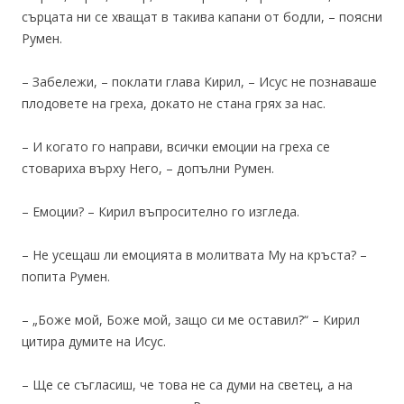
сърцата ни се хващат в такива капани от бодли, – поясни
Румен.
– Забележи, – поклати глава Кирил, – Исус не познаваше
плодовете на греха, докато не стана грях за нас.
– И когато го направи, всички емоции на греха се
стовариха върху Него, – допълни Румен.
– Емоции? – Кирил въпросително го изгледа.
– Не усещаш ли емоцията в молитвата Му на кръста? –
попита Румен.
– „Боже мой, Боже мой, защо си ме оставил?“ – Кирил
цитира думите на Исус.
– Ще се съгласиш, че това не са думи на светец, а на