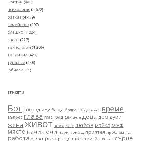
Притчи
(840)
психология
(2 672)
разказ
(4 419)
семейство
(407)
смешно
(1 004)
спорт
(227)
технологии
(1 206)
традиции
(427)
туризъм
(448)
юбилеи
(11)
ЕТИКЕТИ
Бог
време
вода
Господ
баща
Исус
болка
врата
глава
деца
дом
думи
град
въпрос
глас
ден
дете
живот
жена
любов
мъж
майка
земя
лице
място
очи
начин
приятел
пари
помощ
проблем
път
работа
сърце
ръце
свят
ръка
син
радост
семейство