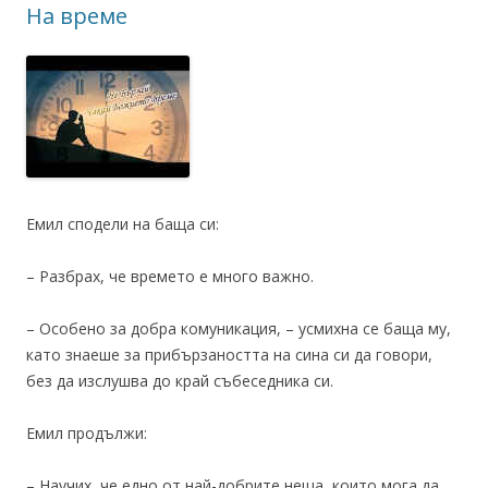
На време
Емил сподели на баща си:
– Разбрах, че времето е много важно.
– Особено за добра комуникация, – усмихна се баща му,
като знаеше за прибързаността на сина си да говори,
без да изслушва до край събеседника си.
Емил продължи:
– Научих, че едно от най-добрите неща, които мога да