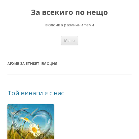
За всекиго по нещо
включва различни теми
Към
Меню
съдържанието
АРХИВ ЗА ЕТИКЕТ:
ЕМОЦИЯ
Той винаги е с нас