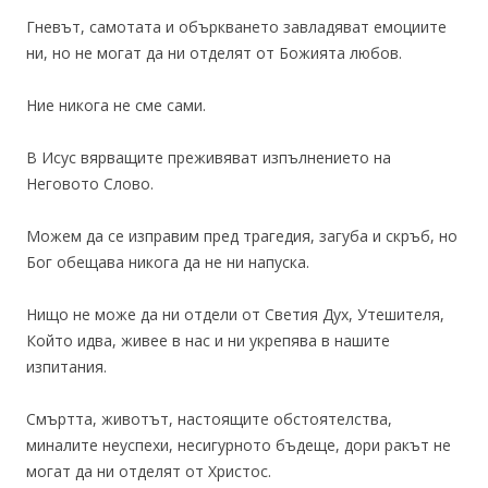
Гневът, самотата и объркването завладяват емоциите
ни, но не могат да ни отделят от Божията любов.
Ние никога не сме сами.
В Исус вярващите преживяват изпълнението на
Неговото Слово.
Можем да се изправим пред трагедия, загуба и скръб, но
Бог обещава никога да не ни напуска.
Нищо не може да ни отдели от Светия Дух, Утешителя,
Който идва, живее в нас и ни укрепява в нашите
изпитания.
Смъртта, животът, настоящите обстоятелства,
миналите неуспехи, несигурното бъдеще, дори ракът не
могат да ни отделят от Христос.