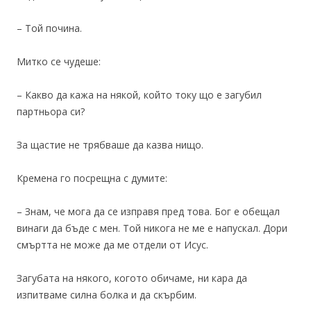
– Той почина.
Митко се чудеше:
– Какво да кажа на някой, който току що е загубил
партньора си?
За щастие не трябваше да казва нищо.
Кремена го посрещна с думите:
– Знам, че мога да се изправя пред това. Бог е обещал
винаги да бъде с мен. Той никога не ме е напускал. Дори
смъртта не може да ме отдели от Исус.
Загубата на някого, когото обичаме, ни кара да
изпитваме силна болка и да скърбим.