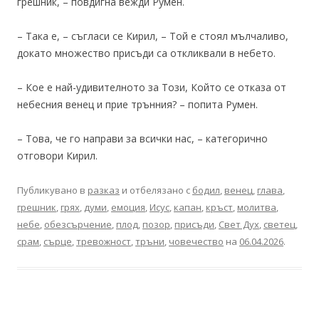
грешник, – повдигна вежди Румен.
– Така е, – съгласи се Кирил, – Той е стоял мълчаливо,
докато множество присъди са откликвали в небето.
– Кое е най-удивителното за Този, Който се отказа от
небесния венец и прие трънния? – попита Румен.
– Това, че го направи за всички нас, – категорично
отговори Кирил.
Публикувано в
разказ
и отбелязано с
бодил
,
венец
,
глава
,
грешник
,
грях
,
думи
,
емоция
,
Исус
,
капан
,
кръст
,
молитва
,
небе
,
обезсърчение
,
плод
,
позор
,
присъди
,
Свет Дух
,
светец
,
срам
,
сърце
,
тревожност
,
тръни
,
човечество
на
06.04.2026
.