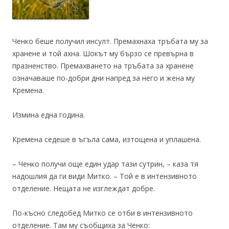
Ченко беше получил инсулт. Премахнаха тръбата му за
хранене и той ахна. Шокът му бързо се превърна в
празненство. Премахването на тръбата за хранене
означаваше по-добри дни напред за него и жена му
Кремена.
Измина една година.
Кремена седеше в ъгъла сама, изтощена и уплашена.
– Ченко получи още един удар тази сутрин, – каза тя
надошлия да ги види Митко. – Той е в интензивното
отделение. Нещата не изглеждат добре.
По-късно следобед Митко се отби в интензивното
отделение. Там му съобщиха за Ченко: