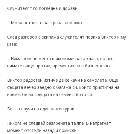
Служителят го погледна и добави:
– Моля останете настрана за малко.
След разговор с екипажа служителят повика Виктор и му
каза:
– Няма повече места в икономичната класа, но ако
нямате нищо против, преместих ви в бизнес класа.
Виктор радостен изтича да се качи на самолета. Още
същата вечер заедно с багажа си, който пристигна на
време, бе на срещата на семейството си.
Бог го научи на един важен урок.
Никога не следвай разярената тълпа. В напрегнат
момент отстъпи назад и помисли.