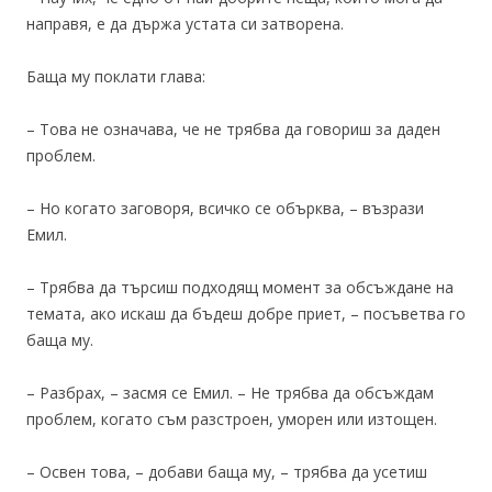
направя, е да държа устата си затворена.
Баща му поклати глава:
– Това не означава, че не трябва да говориш за даден
проблем.
– Но когато заговоря, всичко се обърква, – възрази
Емил.
– Трябва да търсиш подходящ момент за обсъждане на
темата, ако искаш да бъдеш добре приет, – посъветва го
баща му.
– Разбрах, – засмя се Емил. – Не трябва да обсъждам
проблем, когато съм разстроен, уморен или изтощен.
– Освен това, – добави баща му, – трябва да усетиш