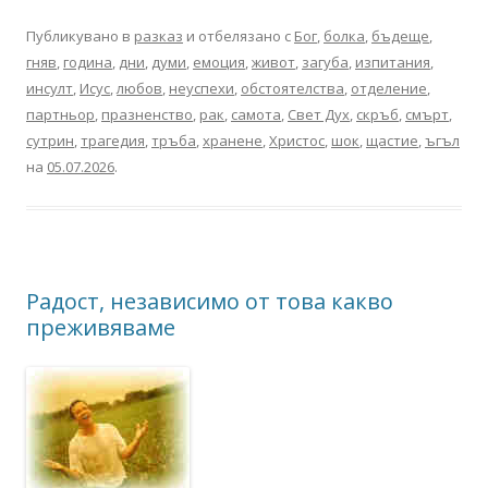
Публикувано в
разказ
и отбелязано с
Бог
,
болка
,
бъдеще
,
гняв
,
година
,
дни
,
думи
,
емоция
,
живот
,
загуба
,
изпитания
,
инсулт
,
Исус
,
любов
,
неуспехи
,
обстоятелства
,
отделение
,
партньор
,
празненство
,
рак
,
самота
,
Свет Дух
,
скръб
,
смърт
,
сутрин
,
трагедия
,
тръба
,
хранене
,
Христос
,
шок
,
щастие
,
ъгъл
на
05.07.2026
.
Радост, независимо от това какво
преживяваме