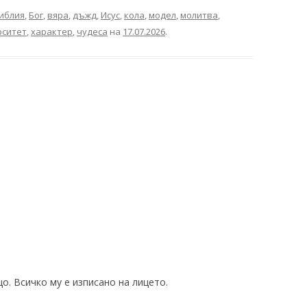
иблия
,
Бог
,
вяра
,
дъжд
,
Исус
,
кола
,
модел
,
молитва
,
рситет
,
характер
,
чудеса
на
17.07.2026
.
о. Всичко му е изписано на лицето.