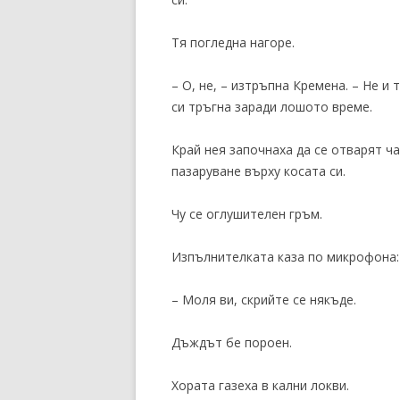
Тя погледна нагоре.
– О, не, – изтръпна Кремена. – Не и
си тръгна заради лошото време.
Край нея започнаха да се отварят ч
пазаруване върху косата си.
Чу се оглушителен гръм.
Изпълнителката каза по микрофона:
– Моля ви, скрийте се някъде.
Дъждът бе пороен.
Хората газеха в кални локви.