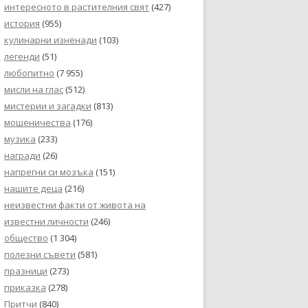
интересното в растителния свят
(427)
история
(955)
кулинарни изненади
(103)
легенди
(51)
любопитно
(7 955)
мисли на глас
(512)
мистерии и загадки
(813)
мошеничества
(176)
музика
(233)
награди
(26)
напрегни си мозъка
(151)
нашите деца
(216)
неизвестни факти от живота на
известни личности
(246)
общество
(1 304)
полезни съвети
(581)
празници
(273)
приказка
(278)
Притчи
(840)