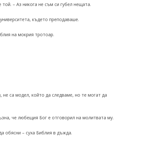
 той. – Аз никога не съм си губел нещата.
университета, където преподаваше.
иблия на мокрия тротоар.
 не са модел, който да следваме, но те могат да
съзна, че любещия Бог е отговорил на молитвата му.
а обясни – суха Библия в дъжда.