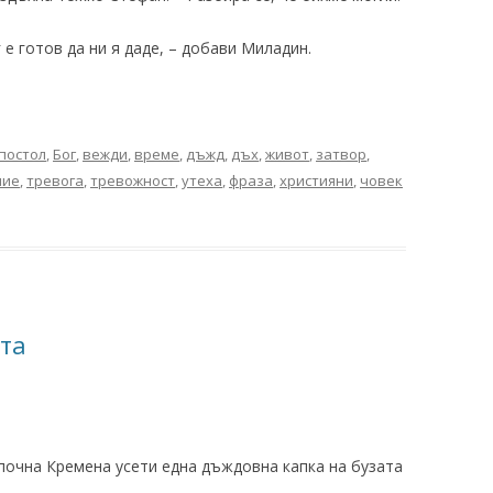
 е готов да ни я даде, – добави Миладин.
постол
,
Бог
,
вежди
,
време
,
дъжд
,
дъх
,
живот
,
затвор
,
ние
,
тревога
,
тревожност
,
утеха
,
фраза
,
християни
,
човек
та
почна Кремена усети една дъждовна капка на бузата