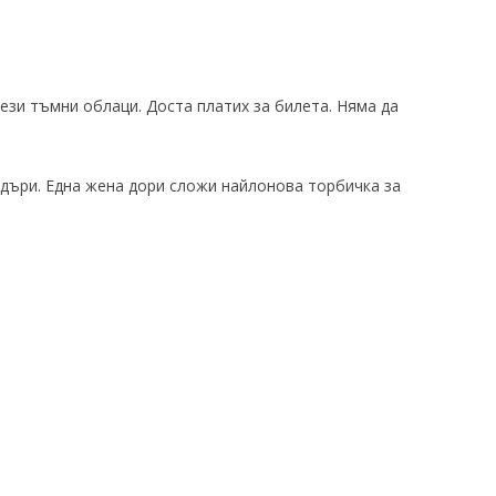
 тези тъмни облаци. Доста платих за билета. Няма да
адъри. Една жена дори сложи найлонова торбичка за