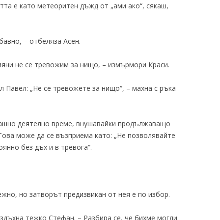
тта е като метеоритен дъжд от „ами ако“, сякаш,
абавно, – отбеляза Асен.
тияни не се тревожим за нищо, – измърмори Краси.
 Павел: „Не се тревожете за нищо“, – махна с ръка
сегашно деятелно време, внушавайки продължаващо
 Това може да се възприема като: „Не позволявайте
янно без дъх и в тревога“.
жно, но затворът предизвикан от нея е по избор.
здъхна тежко Стефан. – Разбира се, че бихме могли.