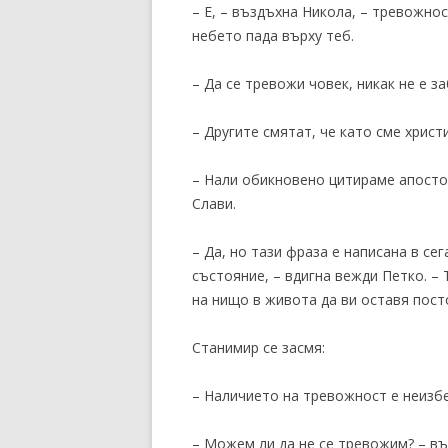
– Е, – въздъхна Никола, – тревожнос
небето пада върху теб.
– Да се тревожи човек, никак не е з
– Другите смятат, че като сме хрис
– Нали обикновено цитираме апостол
Слави.
– Да, но тази фраза е написана в 
състояние, – вдигна вежди Петко. –
на нищо в живота да ви оставя посто
Станимир се засмя:
– Наличието на тревожност е неизбе
– Можем ли да не се тревожим? – въ