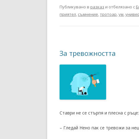
Публикувано в
разказ
и отбелязано с
Б
приятел
,
съмнение
,
тротоар
,
ум
,
униве
За тревожността
Ставри не се стърпя и плесна с ръце:
– Гледай Нено пак се тревожи за нещ