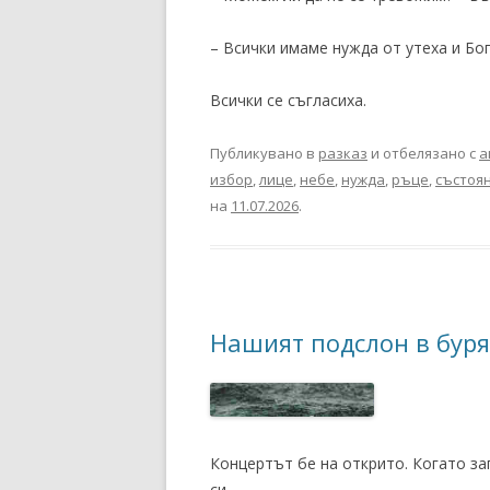
– Всички имаме нужда от утеха и Бог
Всички се съгласиха.
Публикувано в
разказ
и отбелязано с
а
избор
,
лице
,
небе
,
нужда
,
ръце
,
състоя
на
11.07.2026
.
Нашият подслон в буря
Концертът бе на открито. Когато за
си.