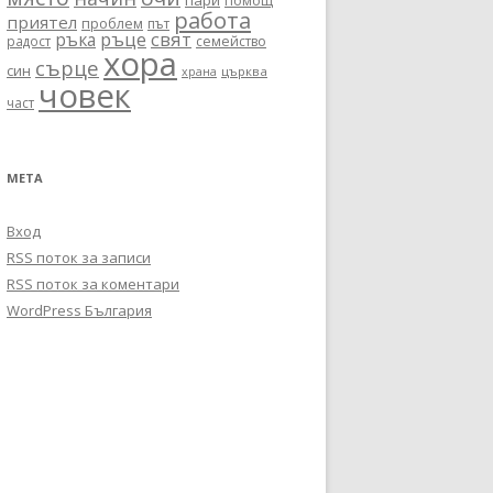
пари
помощ
работа
приятел
проблем
път
ръце
свят
ръка
радост
семейство
хора
сърце
син
църква
храна
човек
част
МЕТА
Вход
RSS поток за записи
RSS поток за коментари
WordPress България