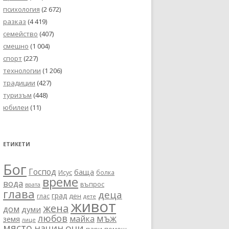
психология
(2 672)
разказ
(4 419)
семейство
(407)
смешно
(1 004)
спорт
(227)
технологии
(1 206)
традиции
(427)
туризъм
(448)
юбилеи
(11)
ЕТИКЕТИ
Бог
Господ
баща
Исус
болка
време
вода
въпрос
врата
глава
деца
град
глас
ден
дете
живот
жена
дом
думи
любов
мъж
майка
земя
лице
място
очи
начин