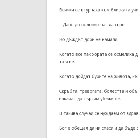
Всички се втурнаха към близката учи
– Дано до половин час да спре.
Но дъждът дори не намали.
Когато все пак хората се осмелиха д
тръгне.
Когато дойдат бурите на живота, к
Скръбта, тревогата, болестта и объ
накарат да търсим убежище.
В такива случаи се нуждаем от здра
Бог е обещал да ни спаси и да бъде с