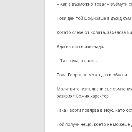
– Как е възможно това? – възмути се
Този ден той шофираше в дъжд към 
Когато слезе от колата, забеляза Б
Вдигна я и се изненада:
– Тя е суха, а вали …
Това Георги не можа да си обясни.
Молитвите, изпълнени със съмнения,
разкрият Божия характер.
Така Георги повярва в Исус, като о
Той получи нещо, което не можеше д