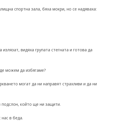
лищна спортна зала, бяха мокри, но се надяваха:
а излязат, видяха групата стегната и готова да
ъде можем да избягаме?
ркването могат да ни направят страхливи и да ни
в подслон, който ще ни защити.
 нас в беда.