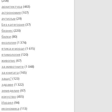
(208)
архитектура
(463)
астрономия
(107)
аутизъм
(29)
Без категория
(37)
бизнес
(220)
билки
(80)
екология
(1 374)
етика и морал
(1 615)
етимология
(120)
живопис
(67)
за животните
(1 048)
за книгата
(165)
защо?
(123)
здраве
(1 322)
земеделие
(97)
изкуство
(455)
Израел
(94)
икономика
(113)