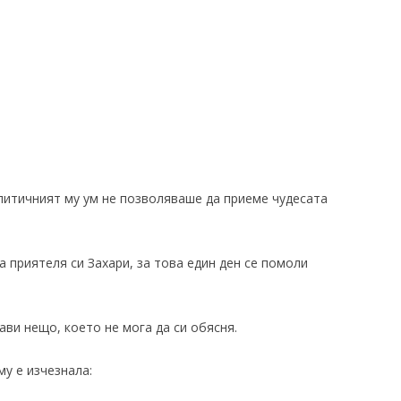
литичният му ум не позволяваше да приеме чудесата
а приятеля си Захари, за това един ден се помоли
ави нещо, което не мога да си обясня.
му е изчезнала: