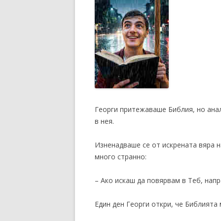
Георги притежаваше Библия, но ана
в нея.
Изненадваше се от искрената вяра н
много странно:
– Ако искаш да повярвам в Теб, напр
Един ден Георги откри, че Библията 