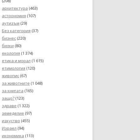
(208)
архитектура
(463)
астрономия
(107)
аутизъм
(29)
Без категория
(37)
бизнес
(220)
билки
(80)
екология
(1 374)
етика и морал
(1 615)
етимология
(120)
живопис
(67)
за животните
(1 048)
за книгата
(165)
защо?
(123)
здраве
(1 322)
земеделие
(97)
изкуство
(455)
Израел
(94)
икономика
(113)