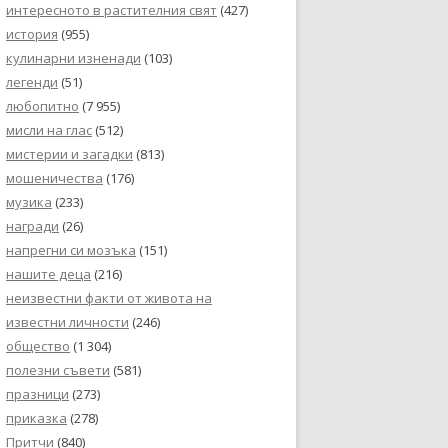
интересното в растителния свят
(427)
история
(955)
кулинарни изненади
(103)
легенди
(51)
любопитно
(7 955)
мисли на глас
(512)
мистерии и загадки
(813)
мошеничества
(176)
музика
(233)
награди
(26)
напрегни си мозъка
(151)
нашите деца
(216)
неизвестни факти от живота на
известни личности
(246)
общество
(1 304)
полезни съвети
(581)
празници
(273)
приказка
(278)
Притчи
(840)