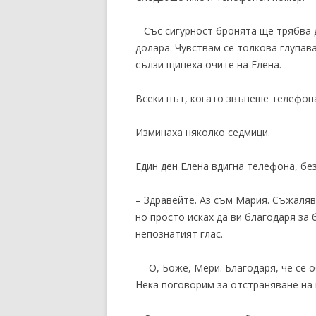
– Със сигурност бронята ще трябва 
долара. Чувствам се толкова глупав
сълзи щипеха очите на Елена.
Всеки път, когато звънеше телефона
Изминаха няколко седмици.
Един ден Елена вдигна телефона, без
– Здравейте. Аз съм Мария. Съжаляв
но просто исках да ви благодаря за 
непознатият глас.
— О, Боже, Мери. Благодаря, че се 
Нека поговорим за отстраняване на