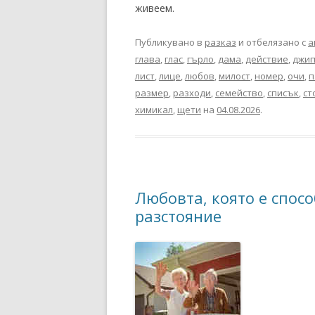
живеем.
Публикувано в
разказ
и отбелязано с
а
глава
,
глас
,
гърло
,
дама
,
действие
,
джи
лист
,
лице
,
любов
,
милост
,
номер
,
очи
,
п
размер
,
разходи
,
семейство
,
списък
,
ст
химикал
,
щети
на
04.08.2026
.
Любовта, която е спос
разстояние