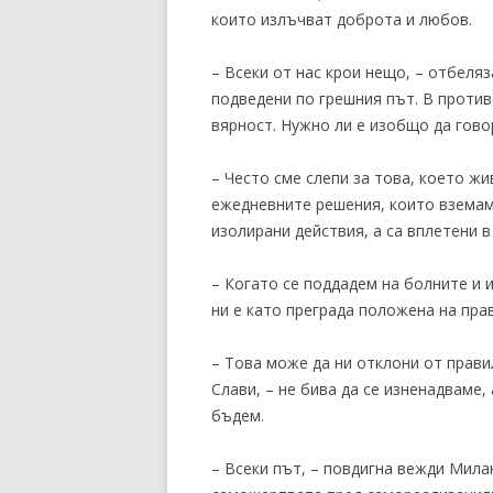
които излъчват доброта и любов.
– Всеки от нас крои нещо, – отбеляз
подведени по грешния път. В против
вярност. Нужно ли е изобщо да гово
– Често сме слепи за това, което жи
ежедневните решения, които вземаме
изолирани действия, а са вплетени 
– Когато се поддадем на болните и 
ни е като преграда положена на пра
– Това може да ни отклони от прави
Слави, – не бива да се изненадваме,
бъдем.
– Всеки път, – повдигна вежди Мила