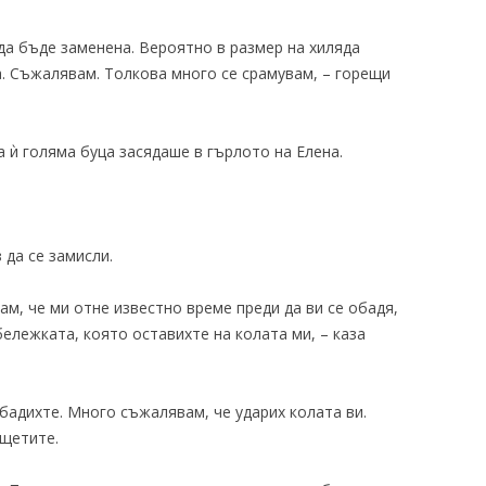
да бъде заменена. Вероятно в размер на хиляда
а. Съжалявам. Толкова много се срамувам, – горещи
 ѝ голяма буца засядаше в гърлото на Елена.
 да се замисли.
ам, че ми отне известно време преди да ви се обадя,
бележката, която оставихте на колата ми, – каза
обадихте. Много съжалявам, че ударих колата ви.
 щетите.