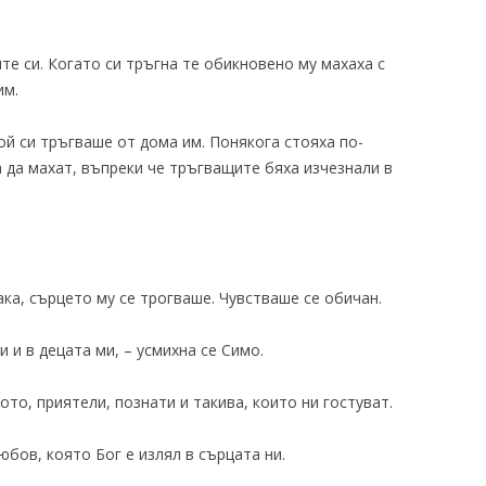
те си. Когато си тръгна те обикновено му махаха с
им.
ой си тръгваше от дома им. Понякога стояха по-
 да махат, въпреки че тръгващите бяха изчезнали в
ака, сърцето му се трогваше. Чувстваше се обичан.
 и в децата ми, – усмихна се Симо.
то, приятели, познати и такива, които ни гостуват.
бов, която Бог е излял в сърцата ни.