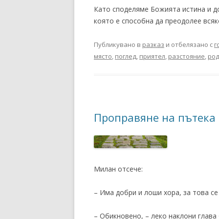
Като споделяме Божията истина и д
която е способна да преодолее всяк
Публикувано в
разказ
и отбелязано с
г
място
,
поглед
,
приятел
,
разстояние
,
ро
Проправяне на пътека
Милан отсече:
– Има добри и лоши хора, за това се
– Обикновено, – леко наклони глава С