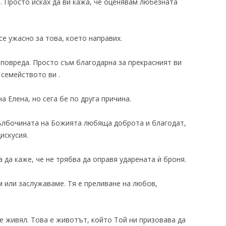
а. Просто исках да ви кажа, че оценявам любезната
 се ужасно за това, което направих.
 повреда. Просто съм благодарна за прекрасният ви
 семейството ви .
а Елена, но сега бе по друга причина.
дълбочината на Божията любяща доброта и благодат,
искусия.
а да каже, че не трябва да оправя ударената ѝ броня.
 или заслужаваме. Тя е преливане на любов,
 е живял. Това е животът, който Той ни призовава да