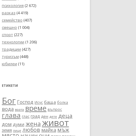
психология
(2 672)
разказ
(4 419)
семейство
(407)
смешно
(1 004)
спорт
(227)
технологии
(1 206)
традиции
(427)
туризъм
(448)
юбилеи
(11)
ЕТИКЕТИ
Бог
Господ
баща
Исус
болка
време
вода
въпрос
врата
глава
деца
град
глас
ден
дете
живот
жена
дом
думи
любов
мъж
майка
земя
лице
място
очи
начин