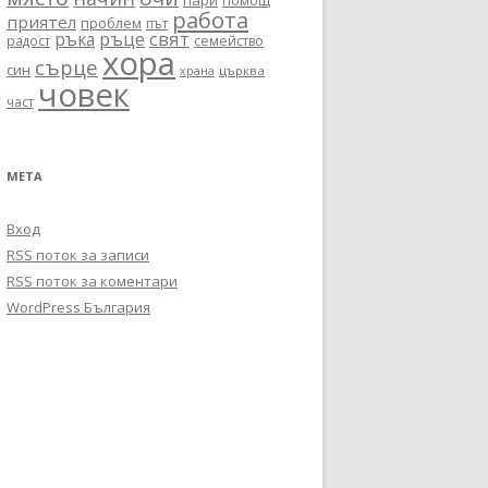
пари
помощ
работа
приятел
проблем
път
ръце
свят
ръка
радост
семейство
хора
сърце
син
църква
храна
човек
част
МЕТА
Вход
RSS поток за записи
RSS поток за коментари
WordPress България