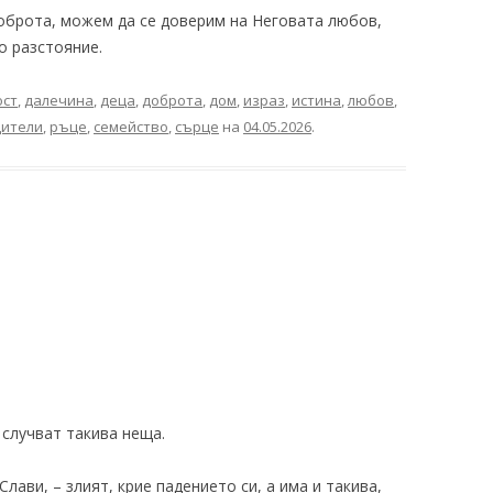
оброта, можем да се доверим на Неговата любов,
о разстояние.
ост
,
далечина
,
деца
,
доброта
,
дом
,
израз
,
истина
,
любов
,
дители
,
ръце
,
семейство
,
сърце
на
04.05.2026
.
 случват такива неща.
лави, – злият, крие падението си, а има и такива,