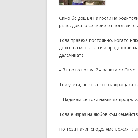
Симо бе дошъл на гости на родители
ръце, докато се скрие от погледите 
Това правеха постоянно, когато няк
дълго на местата си и продължаваха
далечината.
– Защо го правят? – запита си Симо.
Той усети, че когато го изпращаха т
– Надявам се този навик да продължи
Това е израз на любов към семейство
По този начин споделяме Божията лю