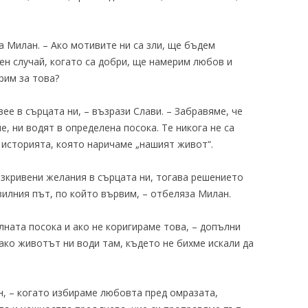
а Милан. – Ако мотивите ни са зли, ще бъдем
ен случай, когато са добри, ще намерим любов и
рим за това?
вее в сърцата ни, – възрази Слави. – Забравяме, че
, ни водят в определена посока. Те никога не са
в историята, която наричаме „нашият живот“.
изкривени желания в сърцата ни, тогава решението
вилния път, по който вървим, – отбеляза Милан.
лната посока и ако не коригираме това, – допълни
 ако животът ни води там, където не бихме искали да
н, – когато избираме любовта пред омразата,