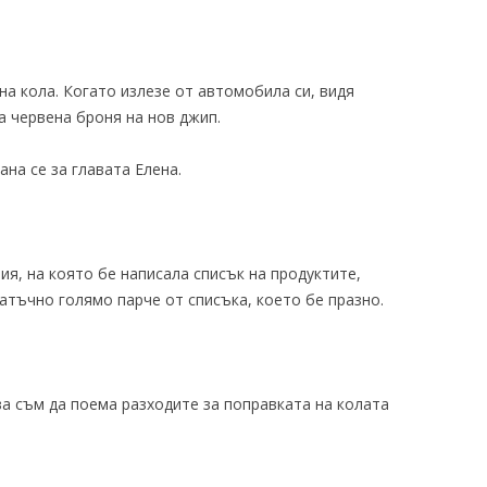
на кола. Когато излезе от автомобила си, видя
 червена броня на нов джип.
ана се за главата Елена.
ия, на която бе написала списък на продуктите,
атъчно голямо парче от списъка, което бе празно.
ва съм да поема разходите за поправката на колата