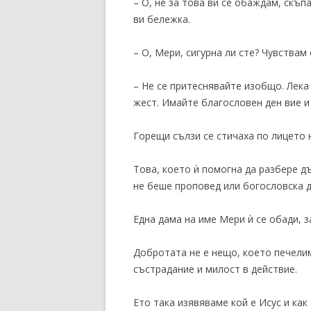
– О, не за това ви се обаждам, скъп
ви бележка.
– О, Мери, сигурна ли сте? Чувствам
– Не се притеснявайте изобщо. Лека
жест. Имайте благословен ден вие и
Горещи сълзи се стичаха по лицето н
Това, което ѝ помогна да разбере 
не беше проповед или богословска д
Една дама на име Мери ѝ се обади, з
Добротата не е нещо, което печелим
състрадание и милост в действие.
Ето така изявяваме кой е Исус и как