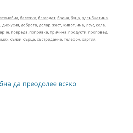
втомобил
,
бележка
,
благодат
,
броня
,
буца
,
вдлъбнатина
,
п
,
дискусия
,
доброта
,
долар
,
жест
,
живот
,
име
,
Исус
,
кола
,
арче
,
повреда
,
поправка
,
причина
,
продукти
,
проповед
,
омах
,
сълзи
,
сърце
,
състрадание
,
телефон
,
хартия
,
обна да преодолее всяко