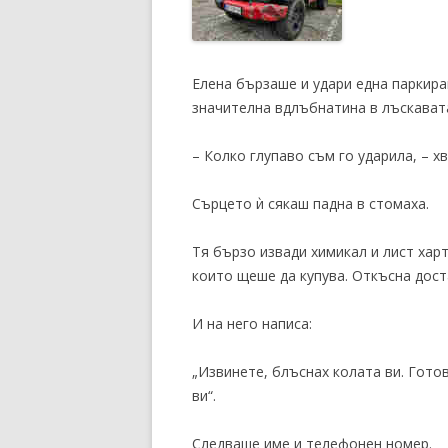
Елена бързаше и удари една паркира
значителна вдлъбнатина в лъскавата
– Колко глупаво съм го ударила, – хв
Сърцето ѝ сякаш падна в стомаха.
Тя бързо извади химикал и лист харт
които щеше да купува. Откъсна дост
И на него написа:
„Извинете, блъснах колата ви. Гото
ви“.
Следваше име и телефонен номер.