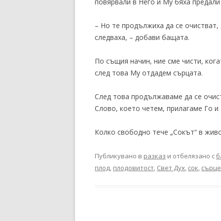
повярвали в Него и Му бяха предали
– Но те продължиха да се очистват,
следваха, – добави бащата.
По същия начин, ние сме чисти, ког
след това Му отдадем сърцата.
След това продължаваме да се очис
Слово, което четем, прилагаме Го и
Колко свободно тече „Сокът“ в живо
Публикувано в
разказ
и отбелязано с
б
плод
,
плодовитост
,
Свет Дух
,
сок
,
сърце