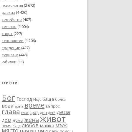
психология
(2 672)
разказ
(4 420)
семейство
(407)
смешно
(1 004)
спорт
(227)
технологии
(1 206)
традиции
(427)
туризъм
(448)
юбилеи
(11)
ЕТИКЕТИ
Бог
Господ
баща
Исус
болка
време
вода
въпрос
врата
глава
деца
град
глас
ден
дете
живот
жена
дом
думи
любов
мъж
майка
земя
лице
място
очи
начин
пари
помощ