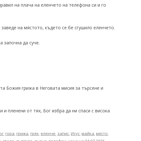
правил на плача на еленчето на телефона си и го
 заведе на мястото, където се бе сгушило еленчето.
а започна да суче.
.
та Божия грижа в Неговата мисия за търсене и
и и пленени от тях, Бог избра да ни спаси с висока
ог
,
гора
,
грижа
,
грях
,
еленче
,
запис
,
Исус
,
майка
,
място
,
д
,
стадо
,
съпруга
,
сърна
,
телефон
,
цена
на
04.07.2026
.