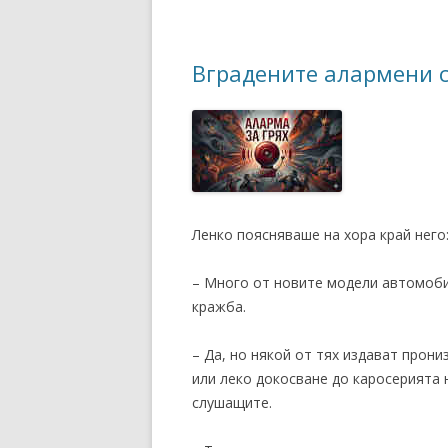
Вградените алармени 
Ленко поясняваше на хора край него
– Много от новите модели автомоби
кражба.
– Да, но някой от тях издават прон
или леко докосване до каросерията 
слушащите.