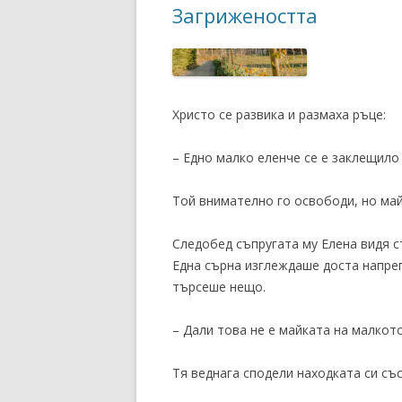
Загрижеността
Христо се развика и размаха ръце:
– Едно малко еленче се е заклещило 
Той внимателно го освободи, но май
Следобед съпругата му Елена видя ст
Една сърна изглеждаше доста напре
търсеше нещо.
– Дали това не е майката на малкото
Тя веднага сподели находката си със