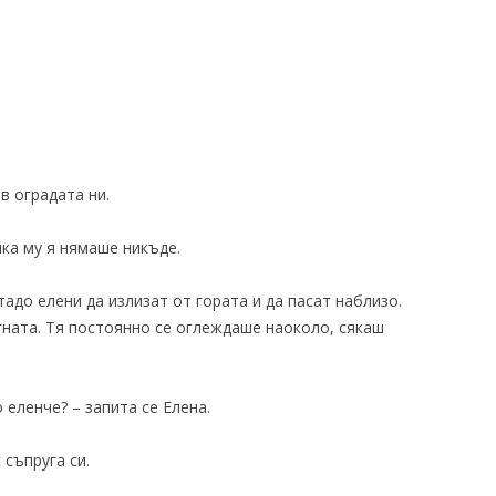
в оградата ни.
ка му я нямаше никъде.
адо елени да излизат от гората и да пасат наблизо.
гната. Тя постоянно се оглеждаше наоколо, сякаш
 еленче? – запита се Елена.
 съпруга си.