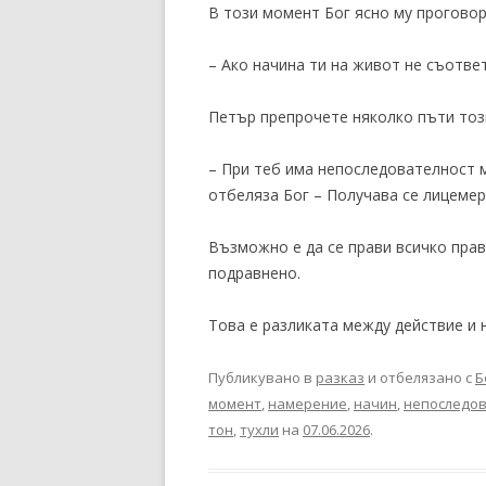
В този момент Бог ясно му проговор
– Ако начина ти на живот не съответ
Петър препрочете няколко пъти тоз
– При теб има непоследователност м
отбеляза Бог – Получава се лицемер
Възможно е да се прави всичко прав
подравнено.
Това е разликата между действие и 
Публикувано в
разказ
и отбелязано с
Б
момент
,
намерение
,
начин
,
непоследов
тон
,
тухли
на
07.06.2026
.