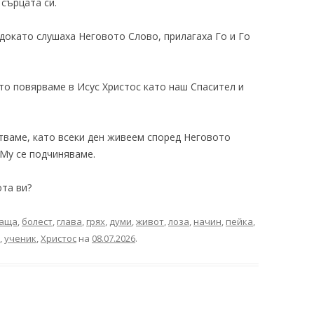
 сърцата си.
 докато слушаха Неговото Слово, прилагаха Го и Го
ато повярваме в Исус Христос като наш Спасител и
тваме, като всеки ден живеем според Неговото
 Му се подчиняваме.
та ви?
аща
,
болест
,
глава
,
грях
,
думи
,
живот
,
лоза
,
начин
,
пейка
,
,
ученик
,
Христос
на
08.07.2026
.