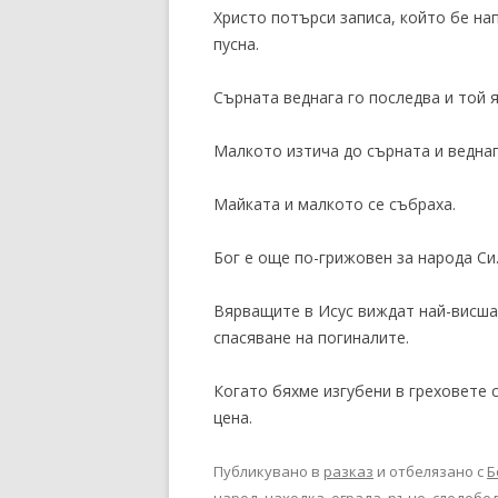
Христо потърси записа, който бе на
пусна.
Сърната веднага го последва и той я
Малкото изтича до сърната и веднаг
Майката и малкото се събраха.
Бог е още по-грижовен за народа Си
Вярващите в Исус виждат най-висша
спасяване на погиналите.
Когато бяхме изгубени в греховете с
цена.
Публикувано в
разказ
и отбелязано с
Б
народ
,
находка
,
ограда
,
ръце
,
следобе