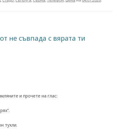
от не съвпада с вярата ти
мляните и прочете на глас:
рях“.
н тухли.