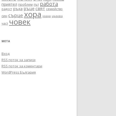
работа
приятел
проблем
път
ръце
свят
ръка
радост
семейство
хора
сърце
син
църква
храна
човек
част
МЕТА
Вход
RSS поток за записи
RSS поток за коментари
WordPress България