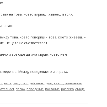
и:
ства на това, което вярваш, живееш в грях.
и пасаж.
ежду това, което говориш и това, което живееш, –
ие. Нещата не съответстват.
илно и все още да има сърце, което не е
намерение. Между поведението и вярата.
ог
,
вяра
,
глас
,
грях
,
действие
,
думи
,
живот
,
лицемерие
,
ателност
,
пасаж
,
поведение
,
послание
,
разлика
,
сърце
,