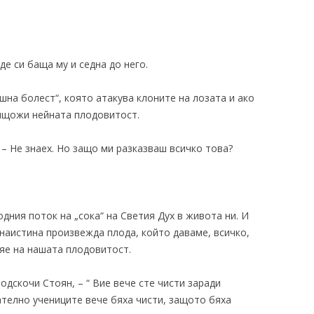
е си баща му и седна до него.
шна болест“, която атакува клоните на лозата и ако
нищожи нейната плодовитост.
 – Не знаех. Но защо ми разказваш всичко това?
дния поток на „сока“ на Светия Дух в живота ни. И
 наистина произвежда плода, който даваме, всичко,
ияе на нашата плодовитост.
подскочи Стоян, – “ Вие вече сте чисти заради
ателно учениците вече бяха чисти, защото бяха