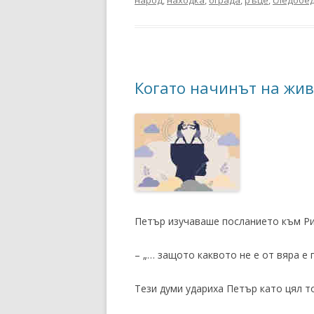
Когато начинът на жив
Петър изучаваше посланието към Ри
– „… защото каквото не е от вяра е г
Тези думи удариха Петър като цял то