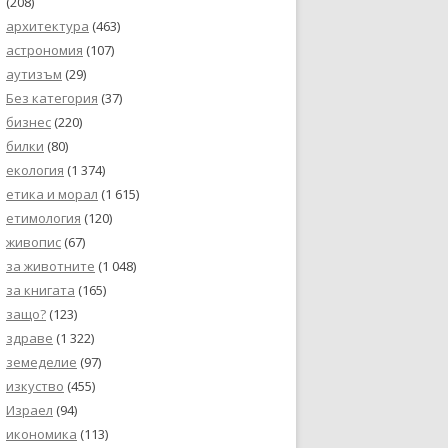
(208)
архитектура
(463)
астрономия
(107)
аутизъм
(29)
Без категория
(37)
бизнес
(220)
билки
(80)
екология
(1 374)
етика и морал
(1 615)
етимология
(120)
живопис
(67)
за животните
(1 048)
за книгата
(165)
защо?
(123)
здраве
(1 322)
земеделие
(97)
изкуство
(455)
Израел
(94)
икономика
(113)