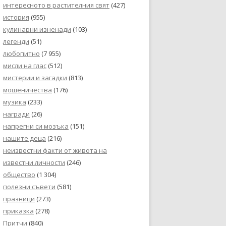
интересното в растителния свят
(427)
история
(955)
кулинарни изненади
(103)
легенди
(51)
любопитно
(7 955)
мисли на глас
(512)
мистерии и загадки
(813)
мошеничества
(176)
музика
(233)
награди
(26)
напрегни си мозъка
(151)
нашите деца
(216)
неизвестни факти от живота на
известни личности
(246)
общество
(1 304)
полезни съвети
(581)
празници
(273)
приказка
(278)
Притчи
(840)