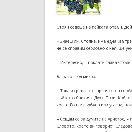
Стоян седеше на пейката отвън. Дойд
– Знаеш ли, Стояне, има една „вътре
не се справим сериозно с нея, ще у
– Интересно, – поклати глава Стоян.
Бащата се усмихна.
– Така и грехът възпрепятства свобо
тъй като Светият Дух е Този, Който
което Го наскърбява или угасва, вл
– Сещам се за думите на Христос, – 
Словото, което ви говорих“. Следов