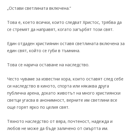
„Остави светлината включена.“
Това е, което всички, които следват Христос, трябва да
се стремят да направят, когато загърбят този свят.
Един отдаден християнин оставя светлината включена за
един свят, който се губи в тъмнина.
Това се нарича оставане на наследство.
Често чуваме за известни хора, които оставят след себе
си наследство в киното, спорта или някаква друга
публична арена, докато животът на много християнски
светци угасва в анонимност, верните им светлини все
още горят ярко по целия свят.
Тяхното наследство от вяра, почтеност, надежда и
любов не може да бъде заличено от смъртта им.