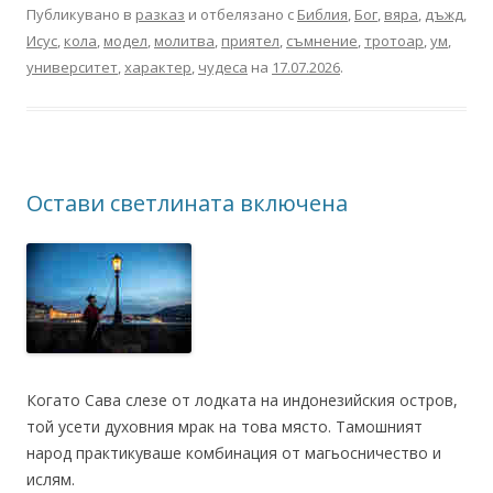
Публикувано в
разказ
и отбелязано с
Библия
,
Бог
,
вяра
,
дъжд
,
Исус
,
кола
,
модел
,
молитва
,
приятел
,
съмнение
,
тротоар
,
ум
,
университет
,
характер
,
чудеса
на
17.07.2026
.
Остави светлината включена
Когато Сава слезе от лодката на индонезийския остров,
той усети духовния мрак на това място. Тамошният
народ практикуваше комбинация от магьосничество и
ислям.