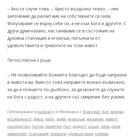
– Ако се случи това, – Христо въздъхна тежко, – ние
започваме да разчитаме на собствените си сили.
Фокусираме се върху себе си, а не към Бога и другите. С
други думи казано, настаняваме се в състояние на
духовна стагнация и егоизъм, погълнати от
удоволствията и тревогите на този живот.
Петко плесна с ръце:
– Не позволявайте Божията благодат да бъде напразна
в живота ви. Вместо това направете всичко възможно,
за да я познаете по-дълбоко, за да можете да служите
на Бога с радост, а на другите със смирение без усилие.
Публикувано в
разказ
и отбелязано с
благодат
,
Бог
,
вежди
,
възможност
,
вяра
,
дело
,
думи
,
егоизъм
,
желание
,
живот
,
наследство
,
полза
,
приятел
,
път
,
радост
,
ръце
,
сила
,
сили
,
смирение
,
стагнация
,
тревоги
,
удоволствия
,
усилие
,