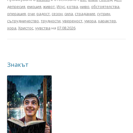
депресия
,
емоция
,
живот
,
Исус
,
котва
,
ниво
,
обстоятелства
,
операция
,
очи
,
радост
,
сезон
,
сила
,
страдание
,
сутрин
,
сътрудничество
,
трудности
,
увереност
,
умора
,
характер
,
хора
,
Христос
,
чувства
на
07.08.2026
.
Знакът