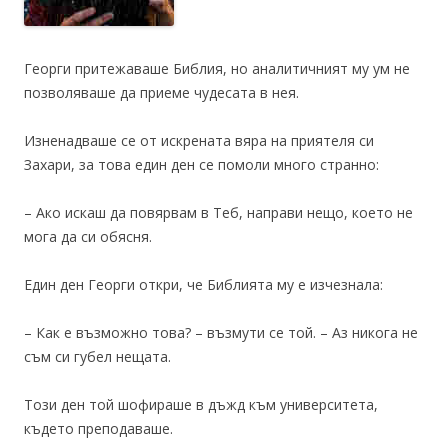
Георги притежаваше Библия, но аналитичният му ум не
позволяваше да приеме чудесата в нея.
Изненадваше се от искрената вяра на приятеля си
Захари, за това един ден се помоли много странно:
– Ако искаш да повярвам в Теб, направи нещо, което не
мога да си обясня.
Един ден Георги откри, че Библията му е изчезнала:
– Как е възможно това? – възмути се той. – Аз никога не
съм си губел нещата.
Този ден той шофираше в дъжд към университета,
където преподаваше.