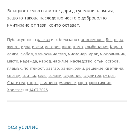
Всъщност смъртта може дори да увеличи пламъка,
защото такова наследство често е доброволно
имитирано от тези, които остават.
Публикувано в
разказ
и отбелязано с
анонимност
,
Бог
,
вяра
,
живот
,
идол
,
ислям
,
история
,
кино
,
кома
,
комбинация
,
Коран
,
лодка
,
любов
,
магьосничество
,
мисионер
,
мрак
,
мюсюлманин
,
място
,
надежда
,
народ
,
насилие
,
наследство
,
огън
,
остров
,
пламък
,
почтеност
,
разгар
,
район
,
рани
,
решение
,
светлина
,
светци
,
свитък
,
село
,
селяни
,
служение
,
служител
,
смърт
,
Спасител
,
спорт
,
тъмнина
,
училище
,
хора
,
християнин
,
Христос
на
14.07.2026
.
Без усилие