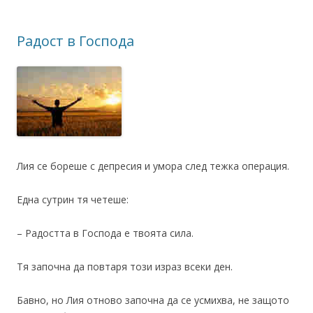
Радост в Господа
Лия се бореше с депресия и умора след тежка операция.
Една сутрин тя четеше:
– Радостта в Господа е твоята сила.
Тя започна да повтаря този израз всеки ден.
Бавно, но Лия отново започна да се усмихва, не защото