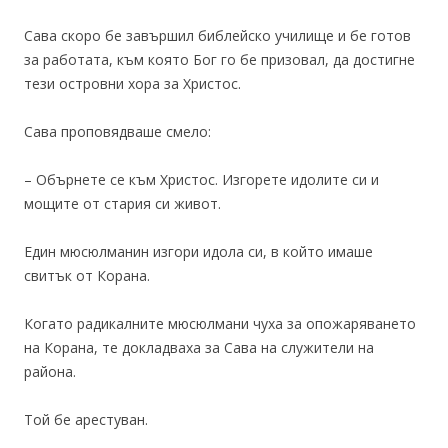
Сава скоро бе завършил библейско училище и бе готов
за работата, към която Бог го бе призовал, да достигне
тези островни хора за Христос.
Сава проповядваше смело:
– Обърнете се към Христос. Изгорете идолите си и
мощите от стария си живот.
Един мюсюлманин изгори идола си, в който имаше
свитък от Корана.
Когато радикалните мюсюлмани чуха за опожаряването
на Корана, те докладваха за Сава на служители на
района.
Той бе арестуван.