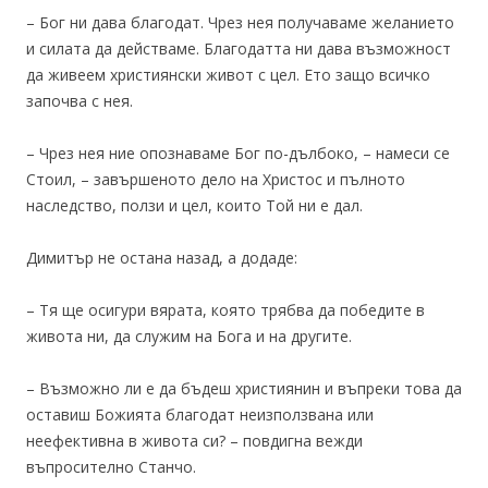
– Бог ни дава благодат. Чрез нея получаваме желанието
и силата да действаме. Благодатта ни дава възможност
да живеем християнски живот с цел. Ето защо всичко
започва с нея.
– Чрез нея ние опознаваме Бог по-дълбоко, – намеси се
Стоил, – завършеното дело на Христос и пълното
наследство, ползи и цел, които Той ни е дал.
Димитър не остана назад, а додаде:
– Тя ще осигури вярата, която трябва да победите в
живота ни, да служим на Бога и на другите.
– Възможно ли е да бъдеш християнин и въпреки това да
оставиш Божията благодат неизползвана или
неефективна в живота си? – повдигна вежди
въпросително Станчо.