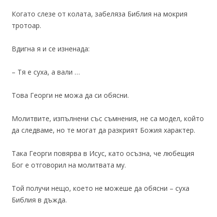
Когато слезе от колата, забеляза Библия на мокрия
тротоар.
Вдигна я и се изненада:
– Тя е суха, а вали …
Това Георги не можа да си обясни.
Молитвите, изпълнени със съмнения, не са модел, който
да следваме, но те могат да разкрият Божия характер.
Така Георги повярва в Исус, като осъзна, че любещия
Бог е отговорил на молитвата му.
Той получи нещо, което не можеше да обясни – суха
Библия в дъжда.