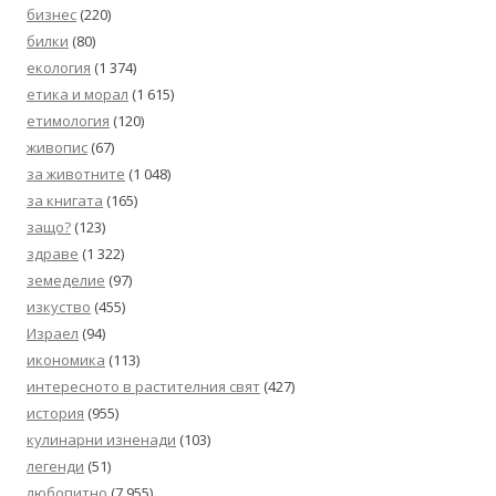
бизнес
(220)
билки
(80)
екология
(1 374)
етика и морал
(1 615)
етимология
(120)
живопис
(67)
за животните
(1 048)
за книгата
(165)
защо?
(123)
здраве
(1 322)
земеделие
(97)
изкуство
(455)
Израел
(94)
икономика
(113)
интересното в растителния свят
(427)
история
(955)
кулинарни изненади
(103)
легенди
(51)
любопитно
(7 955)