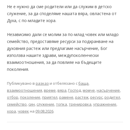
Не е нужно да сме родители или да служим в детско
служение, за да споделяме нашата вяра, овластена от
Духа, с по-младите хора.
Независимо дали се молим за по-млад човек или младо
семейство, предоставяме ресурси за подхранване на
духовния растеж или предлагаме насърчение, Бог
използва нашите здрави, междупоколенчески
взаимоотношения, за да повлияе на бъдещите
поколения.
Публикувано в
разказ
и отбелязано с
баща
,
взаимоотношения
,
време
,
вяра
,
Господ
,
момче
,
насърчение
,
отбор
,
поколение
,
приятел
,
рамене
,
растеж
,
ресурс
,
родител
,
семейство
,
син
,
служение
,
топка
,
тренировка
,
упражнение
,
хора
,
човек
на
09.08.2026
.