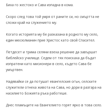
Биха го жестоко и Сава изпадна в кома.
Скоро след това той умря от раните си, но смъртта не
сложи край на служението му.
Когато историята му бе разказана в родното му село,
един мюсюлманин прие Христос като свой Спасител.
Петдесет и трима селяни взеха решение да завършат
библейско училище. Седем от тях поискаха да бъдат
изпратени като мисионери в село, където Сава бе
умъртвен.
Надявайки се да потушат евангелския огън, селските
служители отнеха живота на Сава, но дори в разгара на
насилието Божията ръка работеше.
Днес пламъците на Евангелието горят ярко в това село.