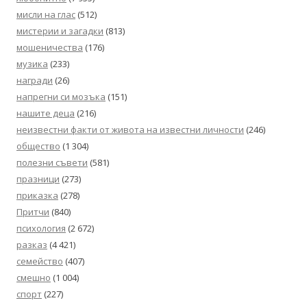
мисли на глас
(512)
мистерии и загадки
(813)
мошеничества
(176)
музика
(233)
награди
(26)
напрегни си мозъка
(151)
нашите деца
(216)
неизвестни факти от живота на известни личности
(246)
общество
(1 304)
полезни съвети
(581)
празници
(273)
приказка
(278)
Притчи
(840)
психология
(2 672)
разказ
(4 421)
семейство
(407)
смешно
(1 004)
спорт
(227)