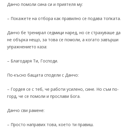
Данчо помоли сина си и приятеля му:
– Покажете на отбора как правилно се подава топката.
Данчо бе тренирал седмици наред, но се страхуваше да
не обърка нещо, за това се помоли, а когато завърши
упражнението каза:
– Благодаря Ти, Господи.
По-късно бащата сподели с Данчо:
– Гордея се с теб, че работи усилено, сине. Но съм по-
горд, че се помоли и прослави Бога.
Данчо сви рамене:
– Просто направих това, което ти правиш.