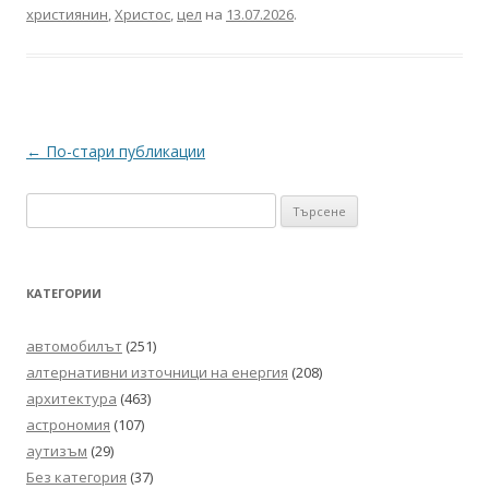
християнин
,
Христос
,
цел
на
13.07.2026
.
Навигация
←
По-стари публикации
в
Търсене
публикациите
за:
КАТЕГОРИИ
автомобилът
(251)
алтернативни източници на енергия
(208)
архитектура
(463)
астрономия
(107)
аутизъм
(29)
Без категория
(37)