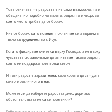
Това означава, че радостта е не само възможна, тя е
обещана, но подобно на вярата, радостта е нещо, за
което често трябва да се борим.
Ние се борим, като помним, покланяме се и вървим в
тясно сътрудничество с Исус.
Когато фиксираме очите си върху Господа, а не върху
чувствата си, започваме да изпитваме такава радост,
която ни поддържа през всеки сезон.
И тази радост е заразителна, кара хората да се чудят
какво е различното в нас.
Можете ли да изберете радостта днес, дори ако
обстоятелствата не са се променили?
Публикувано в
разказ
и отбелязано с
Бог
,
вяра
,
Господ
,
ден
,