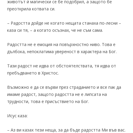
животът ѝ магически се бе подобрил, а защото бе
преоткрила котвата си.
– Радостта дойде не когато нещата станаха по-лесни –
каза си тя, – а когато осъзнах, че не съм сама.
Радостта не е емоция на повърхностно ниво. Това е
дълбока, непоклатима увереност в характера на Бог.
Тази радост не идва от обстоятелствата, тя идва от
пребъдването в Христос.
Възможно е да се върви през страданието и все пак да
имаме радост, защото радостта не е липсата на
трудности, това е присъствието на Бог.
Исус каза:
– Аз ви казах тези неща, за да бъде радостта Ми във вас.