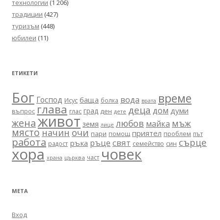
технологии
(1 206)
традиции
(427)
туризъм
(448)
юбилеи
(11)
ЕТИКЕТИ
Бог
време
вода
Господ
баща
Исус
болка
врата
глава
деца
дом
думи
град
въпрос
глас
ден
дете
живот
жена
любов
мъж
майка
земя
лице
място
очи
начин
приятел
пари
помощ
проблем
път
работа
сърце
ръце
свят
ръка
син
радост
семейство
хора
човек
част
църква
храна
МЕТА
Вход