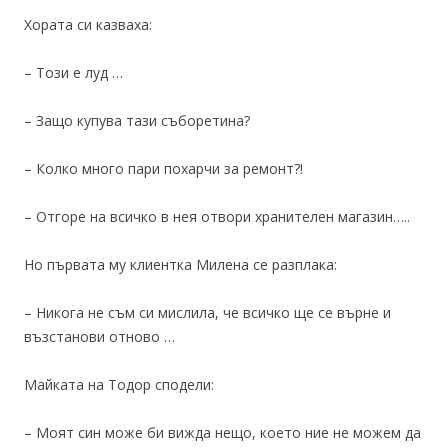
Хората си казваха:
– Този е луд …
– Защо купува тази съборетина?
– Колко много пари похарчи за ремонт?!
– Отгоре на всичко в нея отвори хранителен магазин…..
Но първата му клиентка Милена се разплака:
– Никога не съм си мислила, че всичко ще се върне и
възстанови отново …
Майката на Тодор сподели:
– Моят син може би вижда нещо, което ние не можем да