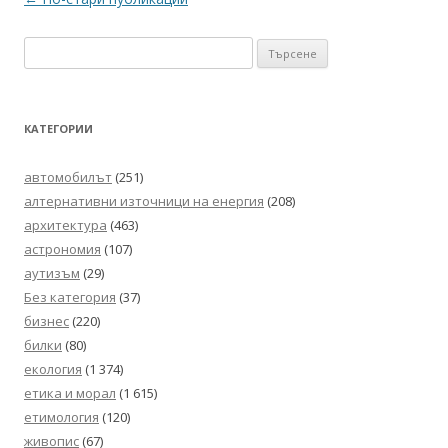
в
Търсене
публикациите
за:
КАТЕГОРИИ
автомобилът
(251)
алтернативни източници на енергия
(208)
архитектура
(463)
астрономия
(107)
аутизъм
(29)
Без категория
(37)
бизнес
(220)
билки
(80)
екология
(1 374)
етика и морал
(1 615)
етимология
(120)
живопис
(67)