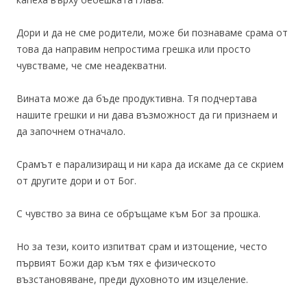
Дори и да не сме родители, може би познаваме срама от
това да направим непростима грешка или просто
чувстваме, че сме неадекватни.
Вината може да бъде продуктивна. Тя подчертава
нашите грешки и ни дава възможност да ги признаем и
да започнем отначало.
Срамът е парализиращ и ни кара да искаме да се скрием
от другите дори и от Бог.
С чувство за вина се обръщаме към Бог за прошка.
Но за тези, които изпитват срам и изтощение, често
първият Божи дар към тях е физическото
възстановяване, преди духовното им изцеление.