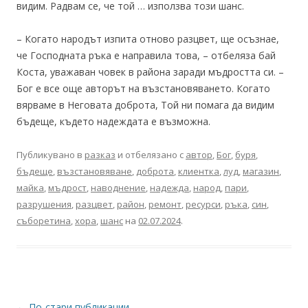
видим. Радвам се, че той … използва този шанс.
– Когато народът изпита отново разцвет, ще осъзнае,
че Господната ръка е направила това, – отбеляза бай
Коста, уважаван човек в района заради мъдростта си. –
Бог е все още авторът на възстановяването. Когато
вярваме в Неговата доброта, Той ни помага да видим
бъдеще, където надеждата е възможна.
Публикувано в
разказ
и отбелязано с
автор
,
Бог
,
буря
,
бъдеще
,
възстановяване
,
доброта
,
клиентка
,
луд
,
магазин
,
майка
,
мъдрост
,
наводнение
,
надежда
,
народ
,
пари
,
разрушения
,
разцвет
,
район
,
ремонт
,
ресурси
,
ръка
,
син
,
съборетина
,
хора
,
шанс
на
02.07.2024
.
Навигация
←
По-стари публикации