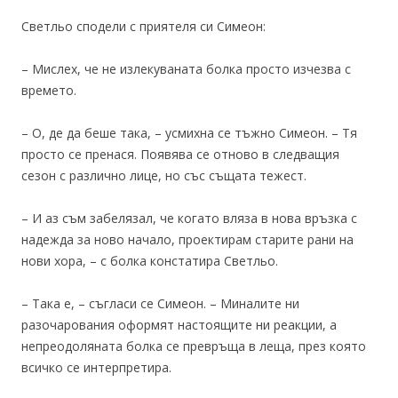
Светльо сподели с приятеля си Симеон:
– Мислех, че не излекуваната болка просто изчезва с
времето.
– О, де да беше така, – усмихна се тъжно Симеон. – Тя
просто се пренася. Появява се отново в следващия
сезон с различно лице, но със същата тежест.
– И аз съм забелязал, че когато вляза в нова връзка с
надежда за ново начало, проектирам старите рани на
нови хора, – с болка констатира Светльо.
– Така е, – съгласи се Симеон. – Миналите ни
разочарования оформят настоящите ни реакции, а
непреодоляната болка се превръща в леща, през която
всичко се интерпретира.