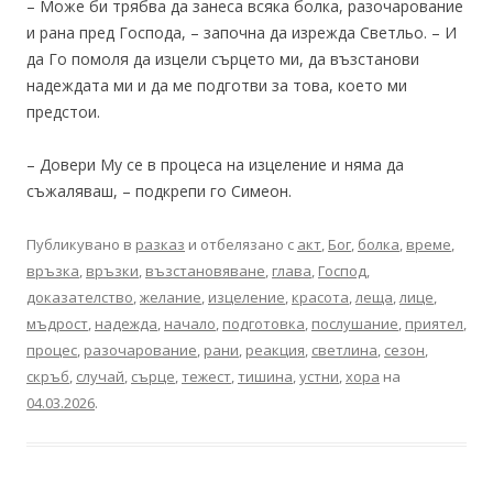
– Може би трябва да занеса всяка болка, разочарование
и рана пред Господа, – започна да изрежда Светльо. – И
да Го помоля да изцели сърцето ми, да възстанови
надеждата ми и да ме подготви за това, което ми
предстои.
– Довери Му се в процеса на изцеление и няма да
съжаляваш, – подкрепи го Симеон.
Публикувано в
разказ
и отбелязано с
акт
,
Бог
,
болка
,
време
,
връзка
,
връзки
,
възстановяване
,
глава
,
Господ
,
доказателство
,
желание
,
изцеление
,
красота
,
леща
,
лице
,
мъдрост
,
надежда
,
начало
,
подготовка
,
послушание
,
приятел
,
процес
,
разочарование
,
рани
,
реакция
,
светлина
,
сезон
,
скръб
,
случай
,
сърце
,
тежест
,
тишина
,
устни
,
хора
на
04.03.2026
.