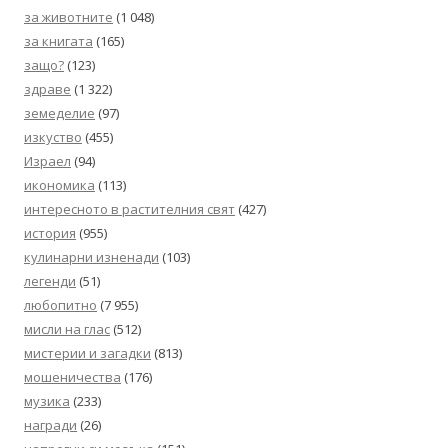
за животните
(1 048)
за книгата
(165)
защо?
(123)
здраве
(1 322)
земеделие
(97)
изкуство
(455)
Израел
(94)
икономика
(113)
интересното в растителния свят
(427)
история
(955)
кулинарни изненади
(103)
легенди
(51)
любопитно
(7 955)
мисли на глас
(512)
мистерии и загадки
(813)
мошеничества
(176)
музика
(233)
награди
(26)