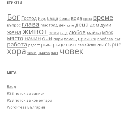
ЕТИКЕТИ
Бог
време
вода
Господ
баща
Исус
болка
врата
глава
деца
дом
думи
град
въпрос
глас
ден
дете
живот
жена
любов
мъж
майка
земя
лице
място
очи
начин
приятел
пари
помощ
проблем
път
работа
сърце
ръце
свят
ръка
син
радост
семейство
хора
човек
част
църква
храна
МЕТА
Вход
RSS поток за записи
RSS поток за коментари
WordPress България