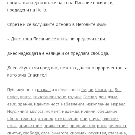
продължава да изпълнява това Писание в животи,
предадени на Него.
Спрете и се вслушайте отново в Неговите думи:
– Днес това Писание се изпълни пред очите ви.
Днес надеждата е налице и се предлага свобода.
Днес Исус стои пред вас, не като далечно пророчество, а
като жив Спасител.
Публикувано в
разказ
и отбелязано с
бедни
,
благодат
,
Бог
,
власт
,
врата
,
възстановяване
,
година
,
Господ
,
ден
,
думи
,
език
,
зрение
,
идентичност
,
избавление
,
изкупление
,
Израел
,
Исус
,
книга
,
милост
,
момент
,
надежда
,
новини
,
обещание
,
обстоятелства
,
отговор
,
отмъщение
,
очи
,
пауза
,
пленник
,
плът
,
присъствие
,
пришествие
,
пророчество
,
рани
,
реалност
,
свитък
,
свобода
,
сила
,
синагога
,
сиромах
,
служител
,
спасение
,