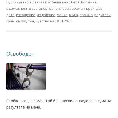
Публикувано в
разказ
и отбелязано с
бебе
,
Бог
,
вина
,
възможност
,
възстановяване
,
глава
,
грешка
,
гърди
,
дар
,
дете
,
изтощение
,
изцеление
,
майка
,
мъка
,
прошка
,
родители
,
срам
,
сълзи
,
сън
,
чувство
на
19.01.2026
.
Освободен
Стойко гледаше мач. Той бе заложил определена сума за
резултата на мача.