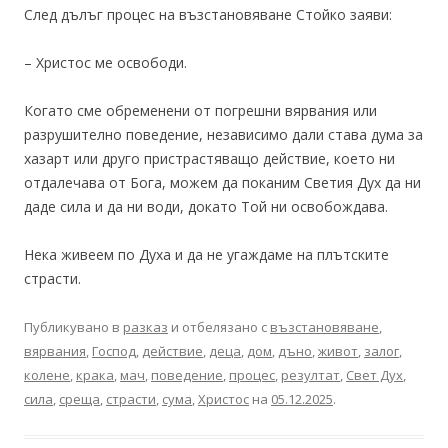
След дълъг процес на възстановяване Стойко заяви:
– Христос ме освободи.
Когато сме обременени от погрешни вярвания или
разрушително поведение, независимо дали става дума за
хазарт или друго пристрастяващо действие, което ни
отдалечава от Бога, можем да поканим Светия Дух да ни
даде сила и да ни води, докато Той ни освобождава.
Нека живеем по Духа и да не угаждаме на плътските
страсти.
Публикувано в
разказ
и отбелязано с
възстановяване
,
вярвания
,
Господ
,
действие
,
деца
,
дом
,
дъно
,
живот
,
залог
,
колене
,
крака
,
мач
,
поведение
,
процес
,
резултат
,
Свет Дух
,
сила
,
среща
,
страсти
,
сума
,
Христос
на
05.12.2025
.