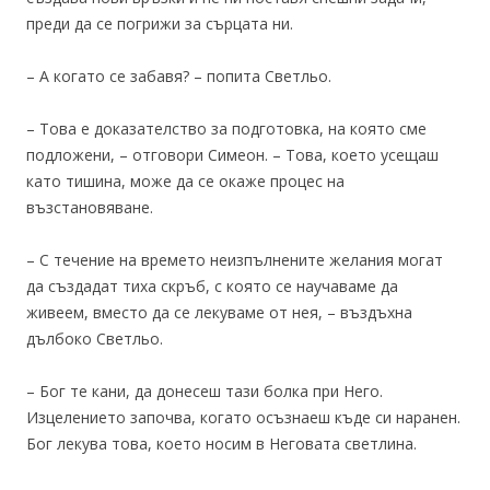
преди да се погрижи за сърцата ни.
– А когато се забавя? – попита Светльо.
– Това е доказателство за подготовка, на която сме
подложени, – отговори Симеон. – Това, което усещаш
като тишина, може да се окаже процес на
възстановяване.
– С течение на времето неизпълнените желания могат
да създадат тиха скръб, с която се научаваме да
живеем, вместо да се лекуваме от нея, – въздъхна
дълбоко Светльо.
– Бог те кани, да донесеш тази болка при Него.
Изцелението започва, когато осъзнаеш къде си наранен.
Бог лекува това, което носим в Неговата светлина.