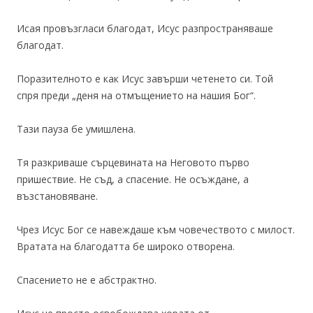
Исая провъзгласи благодат, Исус разпространяваше
благодат.
Поразителното е как Исус завърши четенето си. Той
спря преди „деня на отмъщението на нашия Бог“.
Тази пауза бе умишлена.
Тя разкриваше сърцевината на Неговото първо
пришествие. Не съд, а спасение. Не осъждане, а
възстановяване.
Чрез Исус Бог се навеждаше към човечеството с милост.
Вратата на благодатта бе широко отворена.
Спасението не е абстрактно.