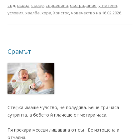
съд
,
сърца
,
сърце
,
сърцевина
,
състрадание
,
угнетени
,
условия
,
хвалба
,
хора
,
Христос
,
човечество
на
16.02.2026
.
Срамът
Стефка имаше чувство, че полудява. Беше три часа
сутринта, а бебето ѝ плачеше от четири часа.
Тя прекара месеци лишавана от сън. Бе изтощена и
отчаяна.