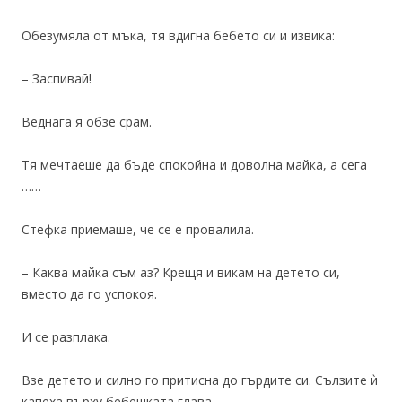
Обезумяла от мъка, тя вдигна бебето си и извика:
– Заспивай!
Веднага я обзе срам.
Тя мечтаеше да бъде спокойна и доволна майка, а сега
……
Стефка приемаше, че се е провалила.
– Каква майка съм аз? Крещя и викам на детето си,
вместо да го успокоя.
И се разплака.
Взе детето и силно го притисна до гърдите си. Сълзите ѝ
капеха върху бебешката глава.