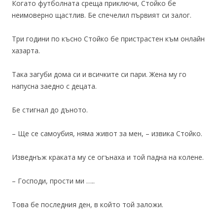
Когато футболната среща приключи, Стойко бе
неимоверно щастлив. Бе спечелил първият си залог.
Три години по късно Стойко бе пристрастен към онлайн
хазарта.
Така загуби дома си и всичките си пари. Жена му го
напусна заедно с децата.
Бе стигнал до дъното.
– Ще се самоубия, няма живот за мен, – извика Стойко.
Изведнъж краката му се огънаха и той падна на колене.
– Господи, прости ми …..
Това бе последния ден, в който той заложи.