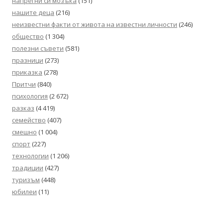
напрегни си мозъка
(151)
нашите деца
(216)
неизвестни факти от живота на известни личности
(246)
общество
(1 304)
полезни съвети
(581)
празници
(273)
приказка
(278)
Притчи
(840)
психология
(2 672)
разказ
(4 419)
семейство
(407)
смешно
(1 004)
спорт
(227)
технологии
(1 206)
традиции
(427)
туризъм
(448)
юбилеи
(11)