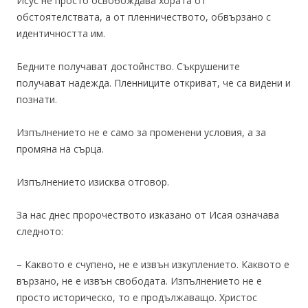
Исус не просто освобождава хората от
обстоятелствата, а от пленничеството, обвързано с
идентичността им.
Бедните получават достойнство. Съкрушените
получават надежда. Пленниците откриват, че са видени и
познати.
Изпълнението не е само за променени условия, а за
промяна на сърца.
Изпълнението изисква отговор.
За нас днес пророчеството изказано от Исая означава
следното:
– Каквото е счупено, не е извън изкуплението. Каквото е
вързано, не е извън свободата. Изпълнението не е
просто историческо, то е продължаващо. Христос