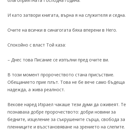
благоприятната Господна година.
И като затвори книгата, върна я на служителя и седна.
Очите на всички в синагогата бяха вперени в Него.
Спокойно с власт Той каза:
– Днес това Писание се изпълни пред очите ви.
В този момент пророчеството стана присъствие.
Обещанието прие плът. Това не бе вече само бъдеща
надежда, а жива реалност.
Векове наред Израел чакаше тези думи да оживеят. Те
познаваха добре пророчеството: добри новини за
бедните, изцеление за съкрушените сърца, свобода за
пленниците и възстановяване на зрението на слепите.