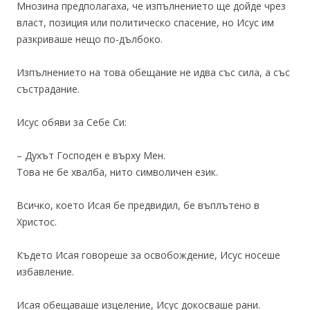
Мнозина предполагаха, че изпълнението ще дойде чрез
власт, позиция или политическо спасение, но Исус им
разкриваше нещо по-дълбоко.
Изпълнението на това обещание не идва със сила, а със
състрадание.
Исус обяви за Себе Си:
– Духът Господен е върху Мен.
Това не бе хвалба, нито символичен език.
Всичко, което Исая бе предвидил, бе въплътено в
Христос.
Където Исая говореше за освобождение, Исус носеше
избавление.
Исая обещаваше изцеление, Исус докосваше рани.