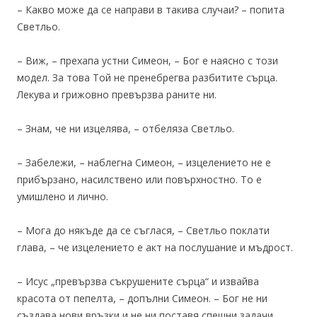
– Какво може да се направи в такива случаи? – попита
Светльо.
– Виж, – прехапа устни Симеон, – Бог е наясно с този
модел. За това Той не пренебрегва разбитите сърца.
Лекува и грижовно превързва раните ни.
– Знам, че ни изцелява, – отбеляза Светльо.
– Забележи, – наблегна Симеон, – изцелението не е
прибързано, насилствено или повърхностно. То е
умишлено и лично.
– Мога до някъде да се съглася, – Светльо поклати
глава, – че изцелението е акт на послушание и мъдрост.
– Исус „превързва съкрушените сърца“ и извайва
красота от пепелта, – допълни Симеон. – Бог не ни
създава нови връзки и не ни поставя спешни задачи,