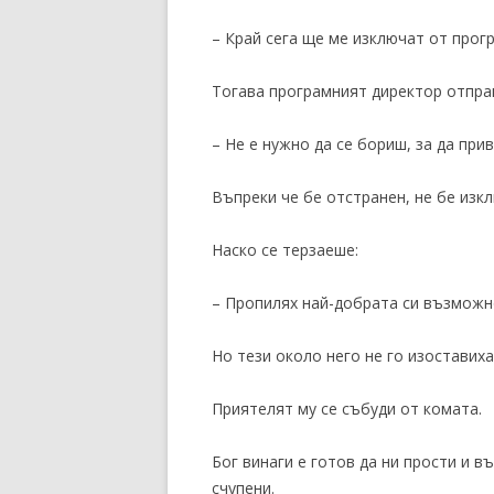
– Край сега ще ме изключат от прог
Тогава програмният директор отпра
– Не е нужно да се бориш, за да при
Въпреки че бе отстранен, не бе изкл
Наско се терзаеше:
– Пропилях най-добрата си възможн
Но тези около него не го изоставиха
Приятелят му се събуди от комата.
Бог винаги е готов да ни прости и в
счупени.