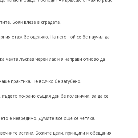
ите, Боян влезе в сградата.
ния етаж бе оцеляло. На него той се бе научил да
ка чанта лъскав черен лак и я направи отново да
аше практика. Не всичко бе загубено.
където по-рано същия ден бе коленичил, за да се
ето е невредимо. Думите все още се четяха.
 вечните истини. Божите цели, принципи и обещания