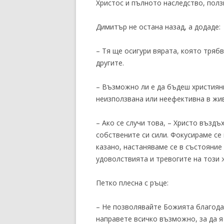
Христос и пълното наследство, ползи
Димитър не остана назад, а додаде:
– Тя ще осигури вярата, която трябв
другите.
– Възможно ли е да бъдеш християн
неизползвана или неефективна в жи
– Ако се случи това, – Христо въздъ
собствените си сили. Фокусираме се в
казано, настаняваме се в състояние
удоволствията и тревогите на този 
Петко плесна с ръце:
– Не позволявайте Божията благода
направете всичко възможно, за да я