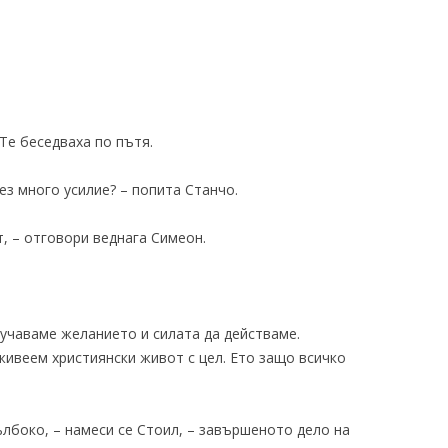
 Те беседваха по пътя.
ез много усилие? – попита Станчо.
, – отговори веднага Симеон.
олучаваме желанието и силата да действаме.
ивеем християнски живот с цел. Ето защо всичко
ълбоко, – намеси се Стоил, – завършеното дело на