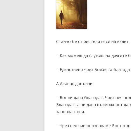
Станчо бе с приятелите си на излет.
– Как можеш да служиш на другите б
– Единствено чрез Божията благодат
А Атанас допълни:
– Бог ни дава благодат. Чрез нея п
Благодатта ни дава възможност да ж
започва с нея.
– Чрез нея ние опознаваме Бог по-д