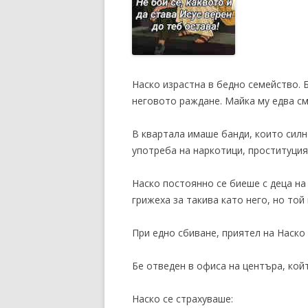
Наско израстна в бедно семейство. Б
неговото раждане. Майка му едва см
В квартала имаше банди, които сил
употреба на наркотици, проституция
Наско постоянно се биеше с деца на 
грижеха за такива като него, но той 
При едно сбиване, приятел на Наско 
Бе отведен в офиса на центъра, койт
Наско се страхуваше: