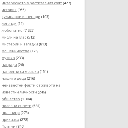
интересното в растителния свят
(427)
история
(955)
кулинарни изненади
(103)
легенди
(51)
любопитно
(7 955)
мисли на глас
(512)
мистерии и загадки
(813)
мошеничества
(176)
музика
(233)
награди
(26)
напрегни си мозъка
(151)
нашите деца
(216)
неизвестни факти от живота на
известни личности
(246)
общество
(1 304)
полезни съвети
(581)
празници
(273)
приказка
(278)
Притчи
(840)