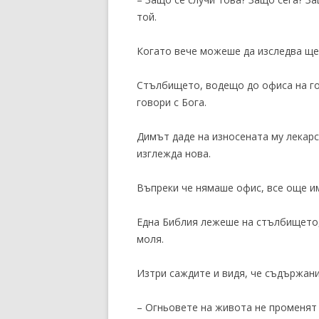
той.
Когато вече можеше да изследва щет
Стълбището, водещо до офиса на гор
говори с Бога.
Димът даде на износената му лекарс
изглежда нова.
Въпреки че нямаше офис, все още им
Една Библия лежеше на стълбището, 
моля.
Изтри саждите и видя, че съдържани
– Огньовете на живота не променят