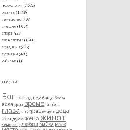
психология
(2 672)
разказ
(4 419)
семейство
(407)
смешно
(1 004)
спорт
(227)
технологии
(1 206)
традиции
(427)
туризъм
(448)
юбилеи
(11)
ЕТИКЕТИ
Бог
Господ
баща
Исус
болка
време
вода
въпрос
врата
глава
деца
град
глас
ден
дете
живот
жена
дом
думи
любов
мъж
майка
земя
лице
място
очи
начин