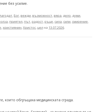
ение без усилие.
лагодат
,
Бог
,
вежди
,
възможност
,
вяра
,
дело
,
думи
,
полза
,
приятел
,
път
,
радост
,
ръце
,
сила
,
сили
,
смирение
,
е
,
християнин
,
Христос
,
цел
на
13.07.2026
.
, които обгръщаха медицинската сграда.
ащо на мен? Защо, Господи? – кършеше отчаяно ръце