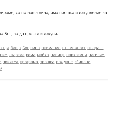
мираме, са по наша вина, има прошка и изкупление за
 Бог, за да прости и изкупи.
анди
,
баща
,
Бог
,
вина
,
внимание
,
възможност
,
възраст
,
ение
,
квартал
,
кома
,
майка
,
навици
,
наркотици
,
насилие
,
е
,
приятел
,
програма
,
прошка
,
раждане
,
сбиване
,
26
.