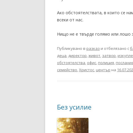
Ако обстоятелствата, в които се на
всеки от нас.
Нищо не е твърде голямо или лошо за
Публикувано в
разказ
и отбелязано с
б
деца
,
директор
,
живот
,
затвор
,
изкупл
обстоятелства
,
офис
,
полиция
,
послани
семейство
,
Христос
,
център
на
16.07.20
Без усилие