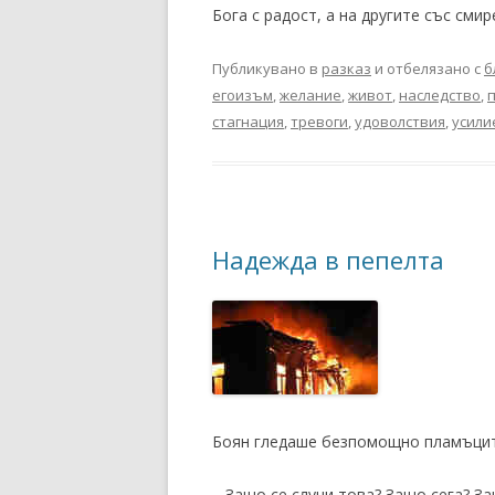
Бога с радост, а на другите със смир
Публикувано в
разказ
и отбелязано с
б
егоизъм
,
желание
,
живот
,
наследство
,
стагнация
,
тревоги
,
удоволствия
,
усили
Надежда в пепелта
Боян гледаше безпомощно пламъците
– Защо се случи това? Защо сега? З