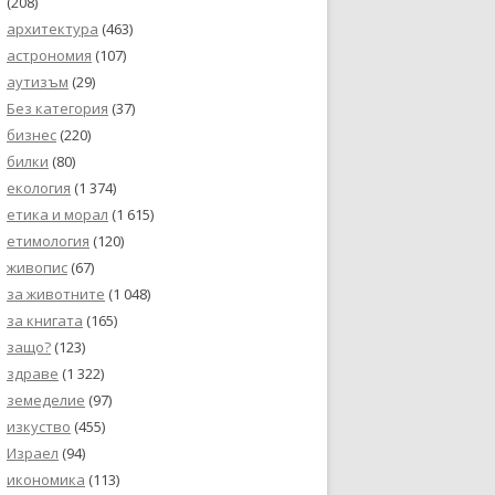
(208)
архитектура
(463)
астрономия
(107)
аутизъм
(29)
Без категория
(37)
бизнес
(220)
билки
(80)
екология
(1 374)
етика и морал
(1 615)
етимология
(120)
живопис
(67)
за животните
(1 048)
за книгата
(165)
защо?
(123)
здраве
(1 322)
земеделие
(97)
изкуство
(455)
Израел
(94)
икономика
(113)