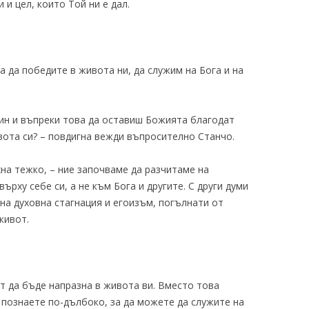
 и цел, които Той ни е дал.
а да победите в живота ни, да служим на Бога и на
ин и въпреки това да оставиш Божията благодат
вота си? – повдигна вежди въпросително Станчо.
хна тежко, – ние започваме да разчитаме на
ърху себе си, а не към Бога и другите. С други думи
 на духовна стагнация и егоизъм, погълнати от
живот.
т да бъде напразна в живота ви. Вместо това
 познаете по-дълбоко, за да можете да служите на