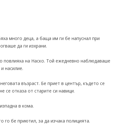
яха много деца, а баща им ги бе напуснал при
огваше да ги изхрани.
но повлияха на Наско. Той ежедневно наблюдаваше
 и насилие.
неговата възраст. Бе приет в център, където се
не се отказа от старите си навици.
изпадна в кома.
о го бе приютил, за да изчака полицията.