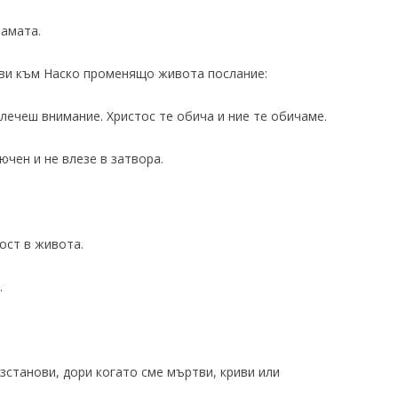
рамата.
ви към Наско променящо живота послание:
влечеш внимание. Христос те обича и ние те обичаме.
ючен и не влезе в затвора.
ост в живота.
.
ъзстанови, дори когато сме мъртви, криви или