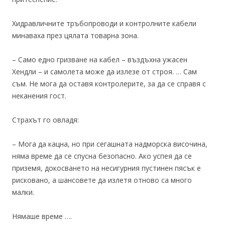
Хидравличните тръбопроводи и контролните кабели
минаваха през цялата товарна зона.
– Само едно гризване на кабел – въздъхна ужасен
Хендли – и самолета може да излезе от строя. … Сам
съм. Не мога да оставя контролерите, за да се справя с
неканения гост.
Страхът го овладя:
– Мога да кацна, но при сегашната надморска височина,
няма време да се спусна безопасно. Ако успея да се
приземя, докосването на несигурния пустинен пясък е
рисковано, а шансовете да излетя отново са много
малки.
Нямаше време ….