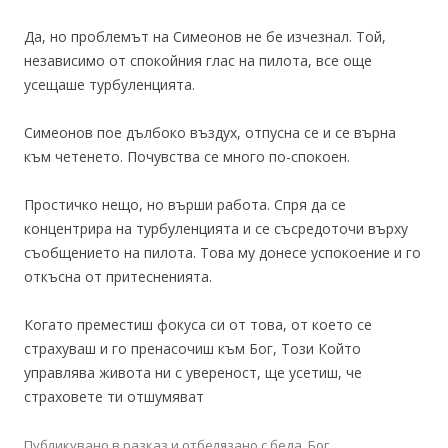
Да, но проблемът на Симеонов не бе изчезнал. Той,
независимо от спокойния глас на пилота, все още
усещаше турбуленцията.
Симеонов пое дълбоко въздух, отпусна се и се върна
към четенето. Почувства се много по-спокоен.
Простичко нещо, но върши работа. Спря да се
концентрира на турбуленцията и се съсредоточи върху
съобщението на пилота. Това му донесе успокоение и го
откъсна от притесненията.
Когато преместиш фокуса си от това, от което се
страхуваш и го пренасочиш към Бог, Този Който
управлява живота ни с увереност, ще усетиш, че
страховете ти отшумяват
Публикувано в
разказ
и отбелязано с
беда
,
Бог
,