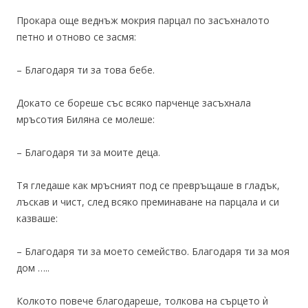
Прокара още веднъж мокрия парцал по засъхналото
петно и отново се засмя:
– Благодаря ти за това бебе.
Докато се бореше със всяко парченце засъхнала
мръсотия Биляна се молеше:
– Благодаря ти за моите деца.
Тя гледаше как мръсният под се превръщаше в гладък,
лъскав и чист, след всяко преминаване на парцала и си
казваше:
– Благодаря ти за моето семейство. Благодаря ти за моя
дом …..
Колкото повече благодареше, толкова на сърцето ѝ