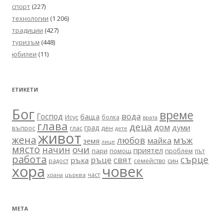
спорт
(227)
технологии
(1 206)
традиции
(427)
туризъм
(448)
юбилеи
(11)
ЕТИКЕТИ
Бог
време
вода
Господ
баща
Исус
болка
врата
глава
деца
дом
думи
град
въпрос
глас
ден
дете
живот
жена
любов
мъж
майка
земя
лице
място
очи
начин
приятел
пари
помощ
проблем
път
работа
сърце
ръце
свят
ръка
син
радост
семейство
хора
човек
част
църква
храна
МЕТА