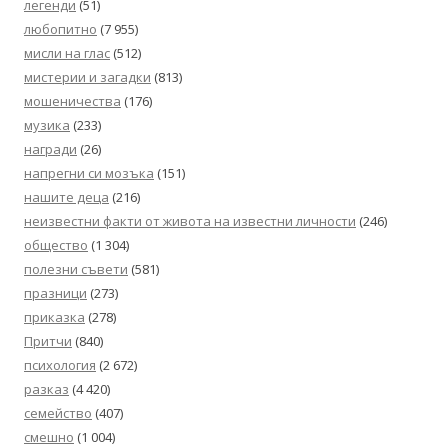
легенди
(51)
любопитно
(7 955)
мисли на глас
(512)
мистерии и загадки
(813)
мошеничества
(176)
музика
(233)
награди
(26)
напрегни си мозъка
(151)
нашите деца
(216)
неизвестни факти от живота на известни личности
(246)
общество
(1 304)
полезни съвети
(581)
празници
(273)
приказка
(278)
Притчи
(840)
психология
(2 672)
разказ
(4 420)
семейство
(407)
смешно
(1 004)