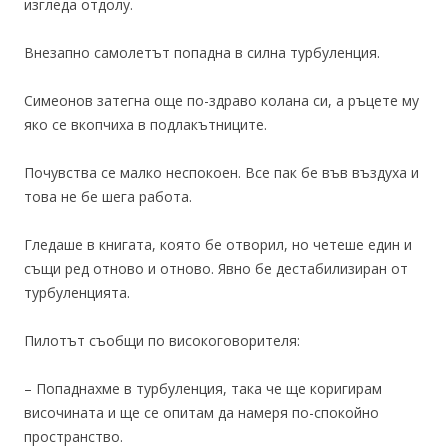
изгледа отдолу.
Внезапно самолетът попадна в силна турбуленция.
Симеонов затегна още по-здраво колана си, а ръцете му
яко се вкопчиха в подлакътниците.
Почувства се малко неспокоен. Все пак бе във въздуха и
това не бе шега работа.
Гледаше в книгата, която бе отворил, но четеше един и
същи ред отново и отново. Явно бе дестабилизиран от
турбуленцията.
Пилотът съобщи по високоговорителя:
– Попаднахме в турбуленция, така че ще коригирам
височината и ще се опитам да намеря по-спокойно
пространство.