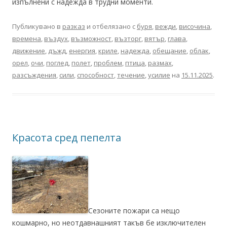
изпълнени с надежда в трудни моменти.
Публикувано в
разказ
и отбелязано с
буря
,
вежди
,
височина
,
времена
,
въздух
,
възможност
,
възторг
,
вятър
,
глава
,
движение
,
дъжд
,
енергия
,
криле
,
надежда
,
обещание
,
облак
,
орел
,
очи
,
поглед
,
полет
,
проблем
,
птица
,
размах
,
разсъждения
,
сили
,
способност
,
течение
,
усилие
на
15.11.2025
.
Красота сред пепелта
Сезоните пожари са нещо
кошмарно, но неотдавнашният такъв бе изключителен