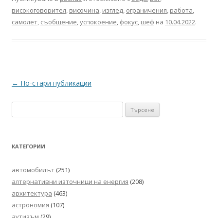
високоговорител
,
височина
,
изглед
,
ограничения
,
работа
,
самолет
,
съобщение
,
успокоение
,
фокус
,
шеф
на
10.04.2022
.
Навигация
←
По-стари публикации
в
Търсене
публикациите
за:
КАТЕГОРИИ
автомобилът
(251)
алтернативни източници на енергия
(208)
архитектура
(463)
астрономия
(107)
аутизъм
(29)