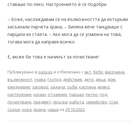
ставаше по-леко. Настроението ѝ се подобри.
– Боже, наслаждавам се на възможността да изтъркам
засъхнали парчета храна, – Биляна вече танцуваше с
парцала из стаята. – Ако мога да се усмихна на това,
тогава мога да направя всичко.
Е, може би това е начинът за почистване!
Публикувано в
разказ
и отбелязано с
акт
,
бебе
,
височина
,
възможност
,
глава
,
Господ
,
действив
,
дете
,
деца
,
дом
,
ежедневие
,
заговор
,
задача
,
зъби
,
картина
,
мляко
,
настроение
,
начин
,
отчаяние
,
парцал
,
петно
,
под
,
почистване
,
предмет
,
пръски
,
работа
,
семейство
,
стая
,
сърце
,
хора
,
храна
,
чаша
на
29.10.2022
.