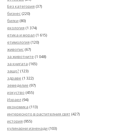
Без категория
(37)
бизнес
(220)
билки
(80)
екология
(1 374)
етика и морал
(1 615)
етимология
(120)
живопис
(67)
за животните
(1 048)
за книгата
(165)
защо?
(123)
здраве
(1 322)
земеделие
(97)
изкуство
(455)
Израел
(94)
икономика
(113)
интересното в растителния свят
(427)
история
(955)
кулинарни изненади
(103)