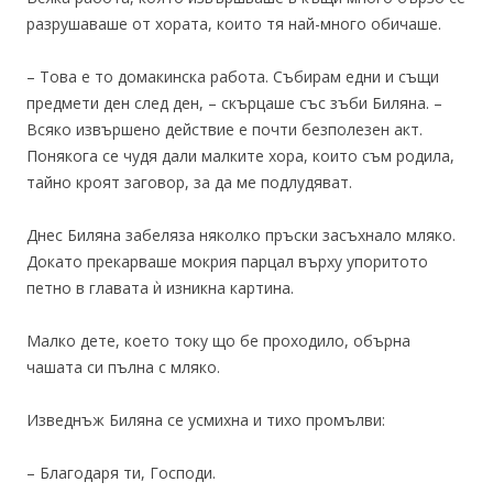
разрушаваше от хората, които тя най-много обичаше.
– Това е то домакинска работа. Събирам едни и същи
предмети ден след ден, – скърцаше със зъби Биляна. –
Всяко извършено действие е почти безполезен акт.
Понякога се чудя дали малките хора, които съм родила,
тайно кроят заговор, за да ме подлудяват.
Днес Биляна забеляза няколко пръски засъхнало мляко.
Докато прекарваше мокрия парцал върху упоритото
петно в главата ѝ изникна картина.
Малко дете, което току що бе проходило, обърна
чашата си пълна с мляко.
Изведнъж Биляна се усмихна и тихо промълви:
– Благодаря ти, Господи.