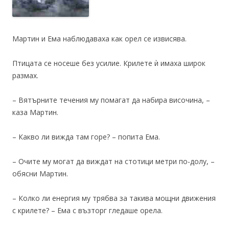
Мартин и Ема наблюдаваха как орел се извисява.
Птицата се носеше без усилие. Крилете ѝ имаха широк
размах.
– Вятърните течения му помагат да набира височина, –
каза Мартин.
– Какво ли вижда там горе? – попита Ема.
– Очите му могат да виждат на стотици метри по-долу, –
обясни Мартин.
– Колко ли енергия му трябва за такива мощни движения
с крилете? – Ема с възторг гледаше орела.