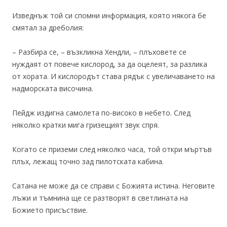
Изведнъж той си спомни информация, която някога бе
смятал за дреболия:
– Разбира се, – възкликна Хендли, – плъховете се
нуждаят от повече кислород, за да оцелеят, за разлика
от хората. И кислородът става рядък с увеличаването на
надморската височина.
Пейдж издигна самолета по-високо в небето. След
няколко кратки мига гризещият звук спря.
Когато се приземи след няколко часа, той откри мъртъв
плъх, лежащ точно зад пилотската кабина.
Сатана не може да се справи с Божията истина. Неговите
лъжи и тъмнина ще се разтворят в светлината на
Божието присъствие.