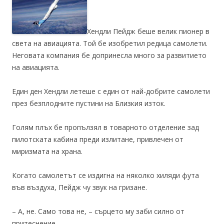
Хендли Пейдж беше велик пионер в
света на авиацията. Той бе изобретил редица самолети.
Неговата компания бе допринесла много за развитието
на авиацията.
Един ден Хендли летеше с един от най-добрите самолети
през безплодните пустини на Близкия изток.
Голям плъх бе пропълзял в товарното отделение зад
пилотската кабина преди излитане, привлечен от
миризмата на храна.
Когато самолетът се издигна на няколко хиляди фута
във въздуха, Пейдж чу звук на гризане.
– А, не. Само това не, – сърцето му заби силно от
притеснение.