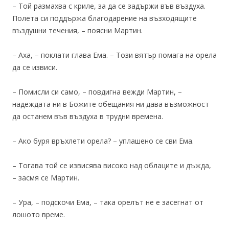
– Той размахва с криле, за да се задържи във въздуха.
Полета си поддържа благодарение на възходящите
въздушни течения, – поясни Мартин.
– Аха, – поклати глава Ема. – Този вятър помага на орела
да се извиси.
– Помисли си само, – повдигна вежди Мартин, –
надеждата ни в Божите обещания ни дава възможност
да останем във въздуха в трудни времена.
– Ако буря връхлети орела? – уплашено се сви Ема.
– Тогава той се извисява високо над облаците и дъжда,
– засмя се Мартин.
– Ура, – подскочи Ема, – така орелът не е засегнат от
лошото време.