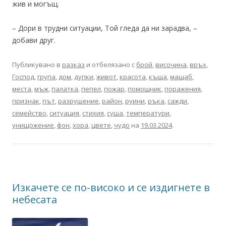
жив и могъщ.
– Дори в трудни ситуации, Той гледа да ни зарадва, –
добави друг.
Публикувано в
разказ
и отбелязано с
брой
,
височина
,
връх
,
Господ
,
група
,
дом
,
дупки
,
живот
,
красота
,
къща
,
мащаб
,
места
,
мъж
,
палатка
,
пепел
,
пожар
,
помощник
,
поражения
,
признак
,
път
,
разрушение
,
район
,
руини
,
ръка
,
сажди
,
семейство
,
ситуация
,
стихия
,
суша
,
температури
,
унищожение
,
фон
,
хора
,
цвете
,
чудо
на
19.03.2024
.
Изкачете се по-високо и се издигнете в
небесата