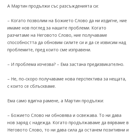
А Мартин продължи със разсъжденията си:
– Когато позволим на Божието Слово да ни издигне, ние
имаме нов поглед за нашите проблеми. Когато
разчитаме на Неговото Слово, ние получаваме
способността да обновим силите си и да се извисим над
проблемите, пред които сме изправени.
– И проблема изчезва? – Ема застана предизвикателно.
– Не, по-скоро получаваме нова перспектива за нещата,
с които се сблъскваме.
Ема само вдигна рамене, а Мартин продължи:
– Божието Слово ни обновява и освежава. То ни дава
нов заряд с надежда. Когато продължаваме да вярваме в
Неговото Слово, то ни дава сила да останем позитивни и