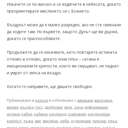
Изкачете се по-високо и се издигнете в небесата, докато
преориентирате мисленето си с Божието.
Въздухът може да е малко разреден, ако не сте свикнали
да ходите там. Но вървете, защото Духът ще ви държи,
докато се приспособявате.
Продължете да се изкачвате, като повтаряте истината
отново и отново, докато онзи плъх – сатана и
емоционалните крепости, които ви смущават, не паднат
и умрат от липса на въздух.
Когато го направите, ще дишате свободно.
Публикувано в
разказ
и отбелязано с
авиация
,
височина
,
време
,
въздух
,
гост
,
дреболия
,
звук
,
зона
,
информация
,
истина
,
кабел
,
кабина
,
кислород
,
компания
,
контролери
,
крепост
,
лъжа
,
миг
,
мислене
,
небе
,
отделение
,
пионер
,
плъх
,
присъствие
,
притеснение
,
пустиня
,
пясък
,
самолет
,
сатана
,