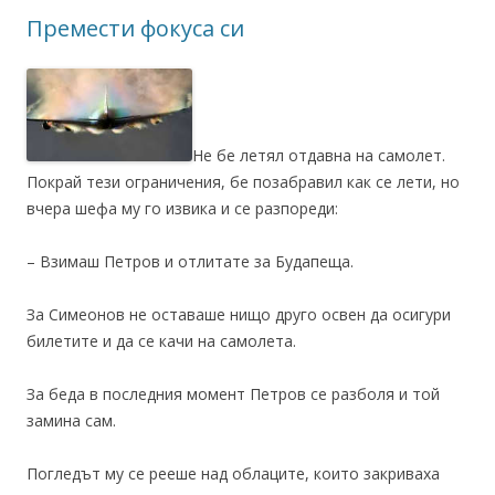
Премести фокуса си
Не бе летял отдавна на самолет.
Покрай тези ограничения, бе позабравил как се лети, но
вчера шефа му го извика и се разпореди:
– Взимаш Петров и отлитате за Будапеща.
За Симеонов не оставаше нищо друго освен да осигури
билетите и да се качи на самолета.
За беда в последния момент Петров се разболя и той
замина сам.
Погледът му се рееше над облаците, които закриваха