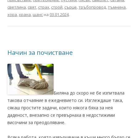
светлина
,
свят
,
страх
,
строй
,
сърце
,
тръбопровод
,
тъмнина
,
хора
,
храна
,
шанс
на
03.01.2024
.
Начин за почистване
Биляна до скоро не бе изпитвала
такова отчаяние в ежедневието си. Изглеждаше така,
сякаш простите задачи, които някога бяха за нея
даденост, внезапно се превърнаха в недостижими
височини за преодоляване.
Всяка работа, която извършваше в къщи много бързо се