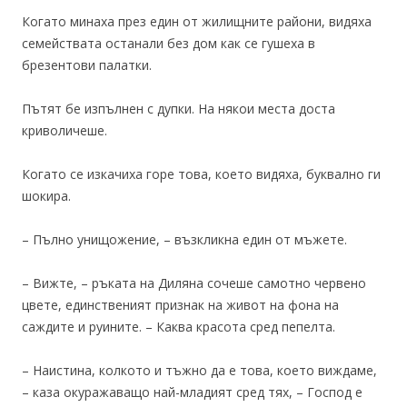
Когато минаха през един от жилищните райони, видяха
семействата останали без дом как се гушеха в
брезентови палатки.
Пътят бе изпълнен с дупки. На някои места доста
криволичеше.
Когато се изкачиха горе това, което видяха, буквално ги
шокира.
– Пълно унищожение, – възкликна един от мъжете.
– Вижте, – ръката на Диляна сочеше самотно червено
цвете, единственият признак на живот на фона на
саждите и руините. – Каква красота сред пепелта.
– Наистина, колкото и тъжно да е това, което виждаме,
– каза окуражаващо най-младият сред тях, – Господ е