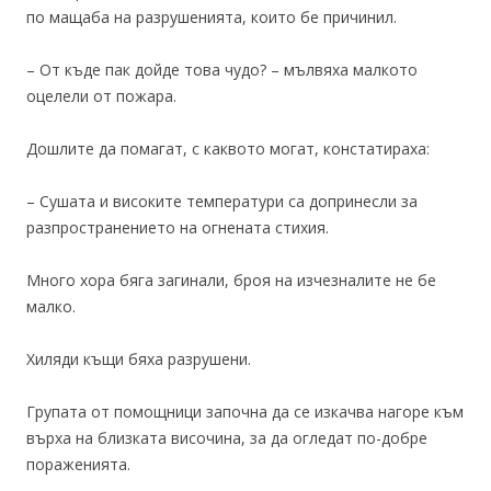
по мащаба на разрушенията, които бе причинил.
– От къде пак дойде това чудо? – мълвяха малкото
оцелели от пожара.
Дошлите да помагат, с каквото могат, констатираха:
– Сушата и високите температури са допринесли за
разпространението на огнената стихия.
Много хора бяга загинали, броя на изчезналите не бе
малко.
Хиляди къщи бяха разрушени.
Групата от помощници започна да се изкачва нагоре към
върха на близката височина, за да огледат по-добре
пораженията.