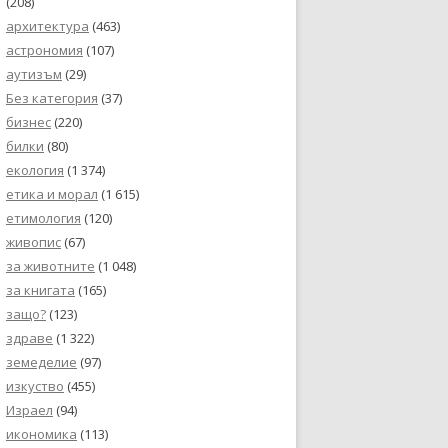
(208)
архитектура
(463)
астрономия
(107)
аутизъм
(29)
Без категория
(37)
бизнес
(220)
билки
(80)
екология
(1 374)
етика и морал
(1 615)
етимология
(120)
живопис
(67)
за животните
(1 048)
за книгата
(165)
защо?
(123)
здраве
(1 322)
земеделие
(97)
изкуство
(455)
Израел
(94)
икономика
(113)