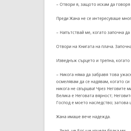
– Отвори я, защото искам да говоря 
Преди Жана не се интересуваше много
– Напътствай ме, когато започна да 
Отвори на Книгата на плача. Започна
Изведнъж сърцето и трепна, когато 
– Никога няма да забравя това ужасн
осмелявам да се надявам, когато си
никога не свършва! Чрез Неговите 
Велика е Неговата вярност; Неговит
Господ е моето наследство; затова 
Жана имаше вече надежда.
– Зная, че Бог ще изцели брака ми, –