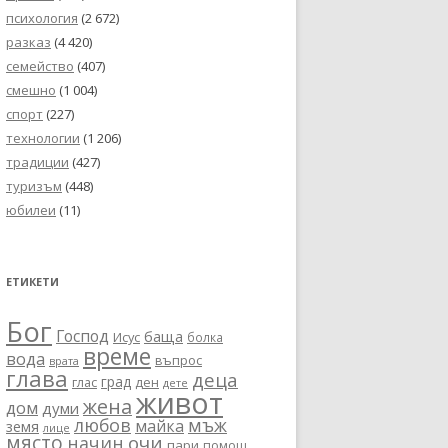
психология
(2 672)
разказ
(4 420)
семейство
(407)
смешно
(1 004)
спорт
(227)
технологии
(1 206)
традиции
(427)
туризъм
(448)
юбилеи
(11)
ЕТИКЕТИ
Бог
Господ
баща
Исус
болка
време
вода
въпрос
врата
глава
деца
град
глас
ден
дете
живот
жена
дом
думи
любов
мъж
майка
земя
лице
място
очи
начин
пари
помощ