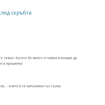
след скръбта
о тежко. Когато бе много отчаяна и искаше да
ух и прошепна:
а, – очите ѝ се напълниха със сълзи.