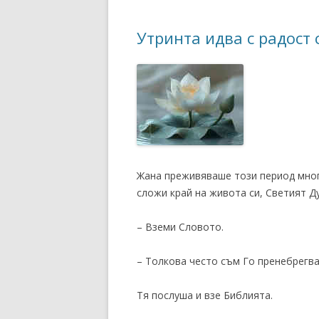
Утринта идва с радост 
Жана преживяваше този период мног
сложи край на живота си, Светият Д
– Вземи Словото.
– Толкова често съм Го пренебрегвал
Тя послуша и взе Библията.