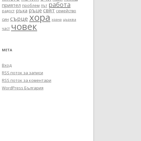
работа
приятел
проблем
път
ръце
свят
ръка
радост
семейство
хора
сърце
син
църква
храна
човек
част
МЕТА
Вход
RSS поток за записи
RSS поток за коментари
WordPress България