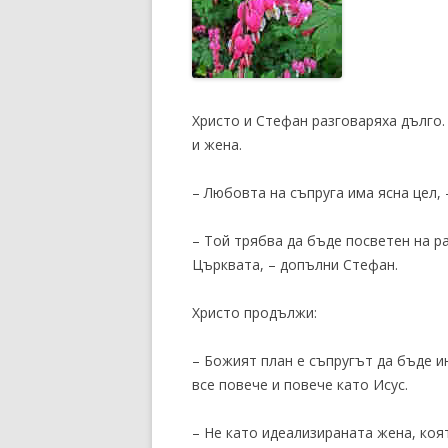
Христо и Стефан разговаряха дълго
и жена.
– Любовта на съпруга има ясна цел, 
– Той трябва да бъде посветен на ра
Църквата, – допълни Стефан.
Христо продължи:
– Божият план е съпругът да бъде и
все повече и повече като Исус.
– Не като идеализираната жена, коят