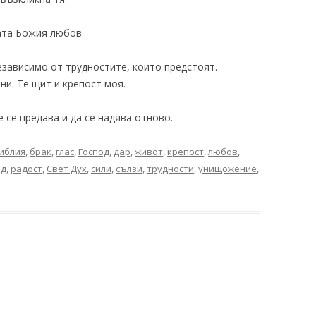
ата Божия любов.
независимо от трудностите, които предстоят.
ни. Те щит и крепост моя.
е се предава и да се надява отново.
иблия
,
брак
,
глас
,
Господ
,
дар
,
живот
,
крепост
,
любов
,
од
,
радост
,
Свет Дух
,
сили
,
сълзи
,
трудности
,
унищожение
,