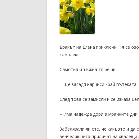
Бракът на Елена приключи. Тя се оз
комплекс.
Самотна и тъжна тя реши:
– Ще засадя нарциси край пътеката.
След това се замисли и се изказа це
– Има надежда дори в мрачните дни.
Забелязали ли сте, че какъвто и да
венчелишчета приличат на хвалещи р