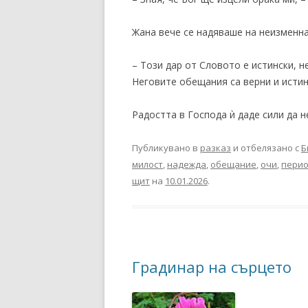
Жана вече се надяваше на неизменн
– Този дар от Словото е истински, 
Неговите обещания са верни и истин
Радостта в Господа ѝ даде сили да н
Публикувано в
разказ
и отбелязано с
Б
милост
,
надежда
,
обещание
,
очи
,
пери
щит
на
10.01.2026
.
Градинар на сърцето