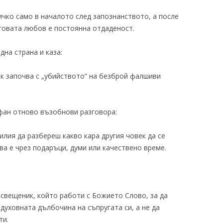
сичко само в началото след запознанството, а после
еговата любов е постоянна отдаденост.
дна страна и каза:
ак започва с „убийството“ на безброй фалшиви
фан отново възобнови разговора:
илия да разбереш какво кара другия човек да се
ва е чрез подаръци, думи или качествено време.
а свещеник, който работи с Божието Слово, за да
духовната дълбочина на съпругата си, а не да
ти.