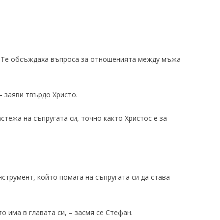
. Те обсъждаха въпроса за отношенията между мъжа
– заяви твърдо Христо.
стежа на съпругата си, точно както Христос е за
нструмент, който помага на съпругата си да става
о има в главата си, – засмя се Стефан.