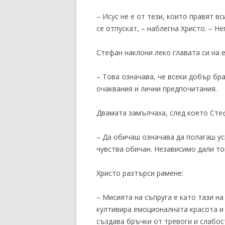
– Исус не е от тези, които правят в
се отпускат, – наблегна Христо. – Н
Стефан наклони леко главата си на е
– Това означава, че всеки добър бр
очаквания и лични предпочитания.
Двамата замълчаха, след което Сте
– Да обичаш означава да полагаш ус
чувства обичан. Независимо дали то
Христо разтърси рамене:
– Мисията на съпруга е като тази н
култивира емоционалната красота и 
създава бръчки от тревоги и слабос