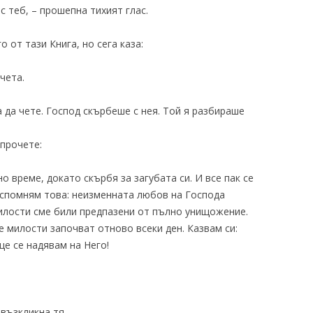
с теб, – прошепна тихият глас.
 от тази Книга, но сега каза:
чета.
 да чете. Господ скърбеше с нея. Той я разбираше
прочете:
о време, докато скърбя за загубата си. И все пак се
 спомням това: неизменната любов на Господа
милости сме били предпазени от пълно унищожение.
е милости започват отново всеки ден. Казвам си:
ще се надявам на Него!
 възкликна тя.