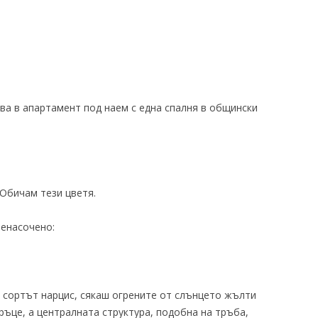
ова в апартамент под наем с една спалня в общински
 Обичам тези цветя.
ленасочено:
 е сортът нарцис, сякаш огрените от слънцето жълти
ъце, а централната структура, подобна на тръба,