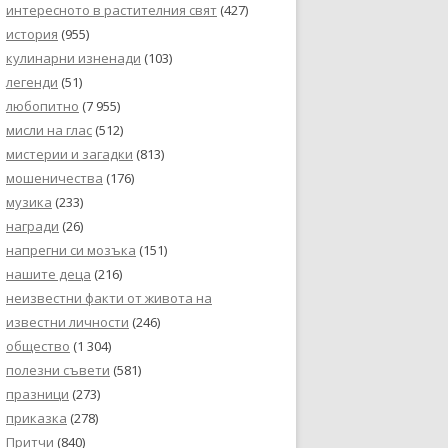
интересното в растителния свят
(427)
история
(955)
кулинарни изненади
(103)
легенди
(51)
любопитно
(7 955)
мисли на глас
(512)
мистерии и загадки
(813)
мошеничества
(176)
музика
(233)
награди
(26)
напрегни си мозъка
(151)
нашите деца
(216)
неизвестни факти от живота на
известни личности
(246)
общество
(1 304)
полезни съвети
(581)
празници
(273)
приказка
(278)
Притчи
(840)