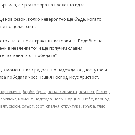
ършила, а ярката зора на пролетта идва!
и нов сезон, колко невероятно ще бъде, когато
не по целия свят.
астоящето, не са краят на историята. Подобно на
ени в нетлението“ и ще получим славни
 е погълната от победата“.
в момента или радост, но надежда за днес, утре и
ава победата чрез нашия Господ Исус Христос“.
партамент
,
борби
,
брак
,
венчелишчета
,
вечност
,
Господ
,
комплекс
,
момент
,
надежда
,
наем
,
нарциси
,
небе
,
период
,
свят
,
сезон
,
смърт
,
сорт
,
спалня
,
структура
,
тръба
,
тяло
,