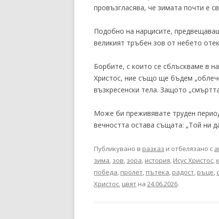
провъзгласява, че зимата почти е св
Подобно на нарцисите, предвещаващ
великият тръбен зов от небето отек
Борбите, с които се сблъскваме в н
Христос, ние също ще бъдем „облеч
възкресенски тела. Защото „смъртта
Може би преживявате труден период 
вечността остава същата: „Той ни д
Публикувано в
разказ
и отбелязано с
а
зима
,
зов
,
зора
,
история
,
Исус Христос
,
победа
,
пролет
,
пътека
,
радост
,
ръце
,
Христос
,
цвят
на
24.06.2026
.