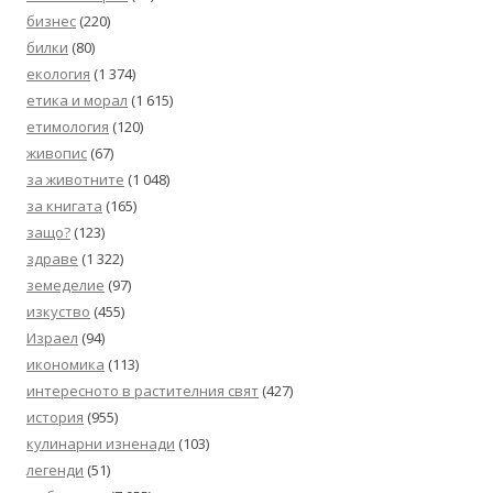
бизнес
(220)
билки
(80)
екология
(1 374)
етика и морал
(1 615)
етимология
(120)
живопис
(67)
за животните
(1 048)
за книгата
(165)
защо?
(123)
здраве
(1 322)
земеделие
(97)
изкуство
(455)
Израел
(94)
икономика
(113)
интересното в растителния свят
(427)
история
(955)
кулинарни изненади
(103)
легенди
(51)