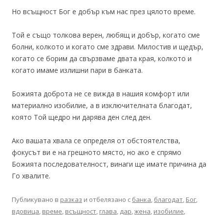
Но всъщност Бог е добър към нас през цялото време.
Той е също толкова верен, любящ и добър, когато сме
болни, колкото и когато сме здрави. Милостив и щедър,
когато се борим да свързваме двата края, колкото и
когато имаме излишни пари в банката.
Божията доброта не се вижда в нашия комфорт или
материално изобилие, а в изключителната благодат,
която Той щедро ни дарява ден след ден.
Ако вашата хвала се определя от обстоятелства,
фокусът ви е на грешното място, но ако е спрямо
Божията последователност, винаги ще имате причина да
Го хвалите.
Публикувано в
разказ
и отбелязано с
банка
,
благодат
,
Бог
,
вдовица
,
време
,
всъщност
,
глава
,
дар
,
жена
,
изобилие
,