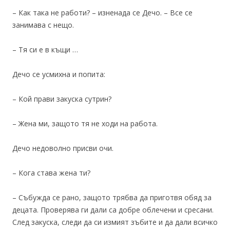
– Как така не работи? – изненада се Дечо. – Все се
занимава с нещо.
– Тя си е в къщи …
Дечо се усмихна и попита:
– Кой прави закуска сутрин?
– Жена ми, защото тя не ходи на работа.
Дечо недоволно присви очи.
– Кога става жена ти?
– Събужда се рано, защото трябва да приготвя обяд за
децата. Проверява ги дали са добре облечени и сресани.
След закуска, следи да си измият зъбите и да дали всичко