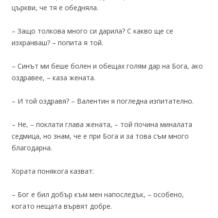
църкви, че тя е обедняла.
– Защо толкова много си дарила? С какво ще се
изхранваш? – попита я той.
– Синът ми беше болен и обещах голям дар на Бога, ако
оздравее, – каза жената.
– И той оздравя? – Валентин я погледна изпитателно.
– Не, – поклати глава жената, – той почина миналата
седмица, но знам, че е при Бога и за това съм много
благодарна.
Хората понякога казват:
– Бог е бил добър към мен напоследък, – особено,
когато нещата вървят добре.