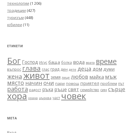
технологии
(1 206)
традиции
(427)
туризъм
(448)
юбилеи
(11)
ЕТИКЕТИ
Бог
време
вода
Господ
баща
Исус
болка
врата
глава
деца
дом
думи
град
въпрос
глас
ден
дете
живот
жена
любов
мъж
майка
земя
лице
място
очи
начин
приятел
пари
помощ
проблем
път
работа
сърце
ръце
свят
ръка
син
радост
семейство
хора
човек
част
църква
храна
МЕТА
Вход