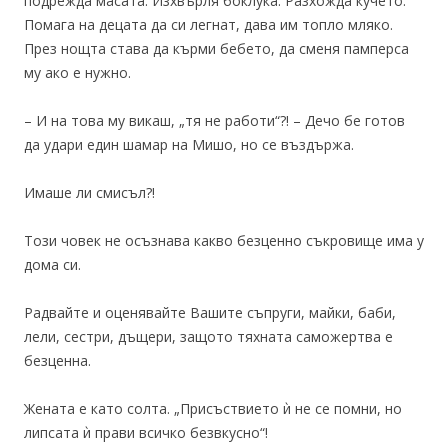
подрежда масата. Изхвърля боклука. Разхожда кучето.
Помага на децата да си легнат, дава им топло мляко.
През нощта става да кърми бебето, да сменя памперса
му ако е нужно.
– И на това му викаш, „тя не работи“?! – Дечо бе готов
да удари един шамар на Мишо, но се въздържа.
Имаше ли смисъл?!
Този човек не осъзнава какво безценно съкровище има у
дома си.
Радвайте и оценявайте Вашите съпруги, майки, баби,
лели, сестри, дъщери, защото тяхната саможертва е
безценна.
Жената е като солта. „Присъствието ѝ не се помни, но
липсата ѝ прави всичко безвкусно“!