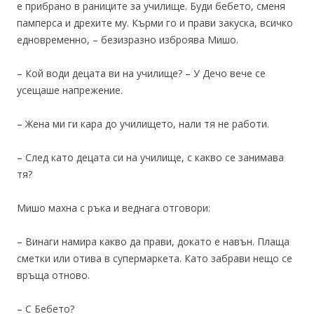
е прибрано в раниците за училище. Буди бебето, сменя
памперса и дрехите му. Кърми го и прави закуска, всичко
едновременно, – безизразно изброява Мишо.
– Кой води децата ви на училище? – У Дечо вече се
усещаше напрежение.
– Жена ми ги кара до училището, нали тя не работи.
– След като децата си на училище, с какво се занимава
тя?
Мишо махна с ръка и веднага отговори:
– Винаги намира какво да прави, докато е навън. Плаща
сметки или отива в супермаркета. Като забрави нещо се
връща отново.
– С Бебето?