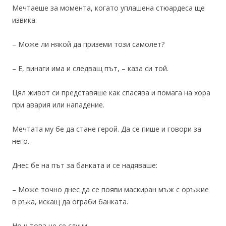
Мечтаеше за момента, когато уплашена стюардеса ще
извика:
– Може ли някой да приземи този самолет?
– Е, винаги има и следващ път, – каза си той.
Цял живот си представяше как спасява и помага на хора
при авария или нападение.
Мечтата му бе да стане герой. Да се пише и говори за
него.
Днес бе на път за банката и се надяваше:
– Може точно днес да се появи маскиран мъж с оръжие
в ръка, искащ да ограби банката.
Но и това не се случи.