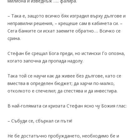
милиона и изведнъж ….. фалира.
– Така е, защото всичко бях изградил върху дългове и
неправилни решения, – крещеше сам в кабинета си. –
Сега банките си искат заемите обратно…. Всичко се
срина.
Стефан бе срещал Бога преди, но истински Го опозна,
когато започна да пропада надолу.
Така той се научи как да живее без дългове, като се
вмества в определен бюджет; да харчи по-малко,
отколкото е спечелил; да спестява и да инвестира.
В най-голямата си кризата Стефан ясно чу Божия глас:
– Събуди се, сбъркал си пътя!
Не бе достатъчно пробуждането, необходимо бе и