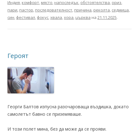
Индия
,
комфорт
,
място
,
напоследък
,
обстоятелства
,
ориз
,
пари
,
пастор
,
последователност
,
причина
,
реколта
,
седмица
,
син
,
фестивал
,
фокус
,
хвала
,
хора
,
църква
на
21.11.2025
.
Героят
Георги Балтов изпусна разочароваща въздишка, докато
самолетът бавно се приземяваше.
И този полет мина, без да може да се прояви.