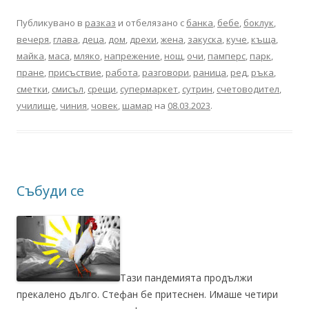
Публикувано в
разказ
и отбелязано с
банка
,
бебе
,
боклук
,
вечеря
,
глава
,
деца
,
дом
,
дрехи
,
жена
,
закуска
,
куче
,
къща
,
майка
,
маса
,
мляко
,
напрежение
,
нощ
,
очи
,
памперс
,
парк
,
пране
,
присъствие
,
работа
,
разговори
,
раница
,
ред
,
ръка
,
сметки
,
смисъл
,
срещи
,
супермаркет
,
сутрин
,
счетоводител
,
училище
,
чиния
,
човек
,
шамар
на
08.03.2023
.
Събуди се
Тази пандемията продължи
прекалено дълго. Стефан бе притеснен. Имаше четири