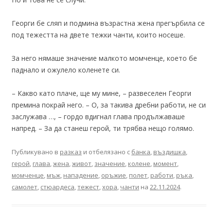
Георги бе сляп и подмина възрастна жена прегърбила се
под тежестта на двете тежки чанти, които носеше.
За него нямаше значение малкото момченце, което бе
паднало и ожулело коленете си.
– Какво като плаче, ще му мине, – развеселен Георги
премина покрай него. – О, за такива дребни работи, не си
заслужава …, – гордо вдигнал глава продължаваше
напред. – За да станеш герой, ти трябва нещо голямо.
Публикувано в
разказ
и отбелязано с
банка
,
въздишка
,
герой
,
глава
,
жена
,
живот
,
значение
,
колене
,
момент
,
момченце
,
мъж
,
нападение
,
оръжие
,
полет
,
работи
,
ръка
,
самолет
,
стюардеса
,
тежест
,
хора
,
чанти
на
22.11.2024
.