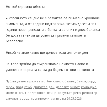
Но той скромно обясни:
– Успешното кацане не е резултат от гениално хрумване
в момента, а от години подготовка. Четиридесет и пет
години правя депозити в банката за опит и днес баланса
бе достатъчен за да успея да приземя самолета
безопасно.
Никой не знае какво ще донесе този или онзи ден.
За това трябва да съхраняваме Божието Слово в
умовете и сърцата си, за да бъдем готови за живота.
Публикувано в
разказ
и отбелязано с
баланс
,
банка
,
борд
,
герой
,
град
,
гръб
,
двигател
,
ден
,
депозит
,
живот
,
командир
,
момент
,
опит
,
подготовка
,
птици
,
резултат
,
река
,
репортер
,
самолет
,
сърце
,
тренировки
,
ум
,
ято
на
29.05.2026
.