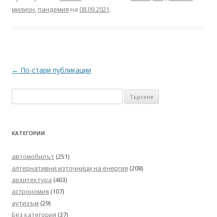
милион
,
пандемия
на
08.09.2021
.
Навигация
←
По-стари публикации
в
Търсене
публикациите
за:
КАТЕГОРИИ
автомобилът
(251)
алтернативни източници на енергия
(208)
архитектура
(463)
астрономия
(107)
аутизъм
(29)
Без категория
(37)