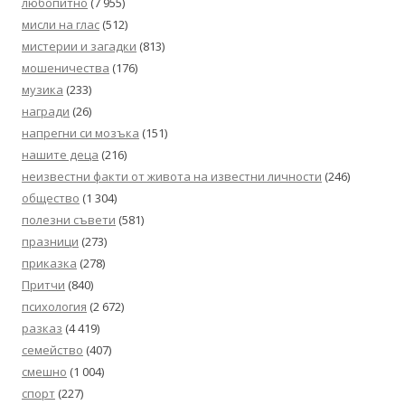
любопитно
(7 955)
мисли на глас
(512)
мистерии и загадки
(813)
мошеничества
(176)
музика
(233)
награди
(26)
напрегни си мозъка
(151)
нашите деца
(216)
неизвестни факти от живота на известни личности
(246)
общество
(1 304)
полезни съвети
(581)
празници
(273)
приказка
(278)
Притчи
(840)
психология
(2 672)
разказ
(4 419)
семейство
(407)
смешно
(1 004)
спорт
(227)