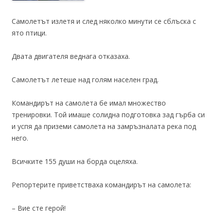
Самолетът излетя и след няколко минути се сблъска с
ято птици.
Двата двигателя веднага отказаха.
Самолетът летеше над голям населен град.
Командирът на самолета бе имал множество
тренировки. Той имаше солидна подготовка зад гърба си
и успя да приземи самолета на замръзналата река под
него.
Всичките 155 души на борда оцеляха.
Репортерите приветстваха командирът на самолета:
– Вие сте герой!