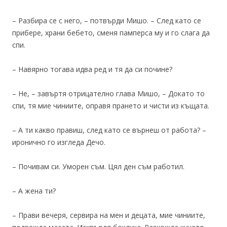
– Разбира се с него, – потвърди Мишо. – След като се
прибере, храни бебето, сменя памперса му и го слага да
спи.
– Навярно тогава идва ред и тя да си почине?
– Не, – завъртя отрицателно глава Мишо, – Докато то
спи, тя мие чиниите, оправя прането и чисти из къщата.
– А ти какво правиш, след като се върнеш от работа? –
иронично го изгледа Дечо.
– Почивам си. Уморен съм. Цял ден съм работил.
– А жена ти?
– Прави вечеря, сервира на мен и децата, мие чиниите,