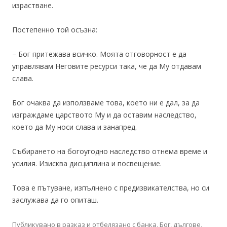
израстване.
Постепенно той осъзна:
– Бог притежава всичко. Моята отговорност е да
управлявам Неговите ресурси така, че да Му отдавам
слава.
Бог очаква да използваме това, което ни е дал, за да
изграждаме царството Му и да оставим наследство,
което да Му носи слава и занапред.
Събирането на богоугодно наследство отнема време и
усилия. Изисква дисциплина и посвещение.
Това е пътуване, изпълнено с предизвикателства, но си
заслужава да го опиташ.
Публикувано в
разказ
и отбелязано с
банка
,
Бог
,
дългове
,