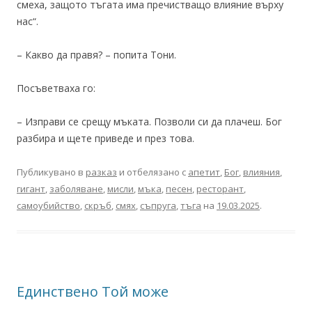
смеха, защото тъгата има пречистващо влияние върху
нас“.
– Какво да правя? – попита Тони.
Посъветваха го:
– Изправи се срещу мъката. Позволи си да плачеш. Бог
разбира и щете приведе и през това.
Публикувано в
разказ
и отбелязано с
апетит
,
Бог
,
влияния
,
гигант
,
заболяване
,
мисли
,
мъка
,
песен
,
ресторант
,
самоубийство
,
скръб
,
смях
,
съпруга
,
тъга
на
19.03.2025
.
Единствено Той може