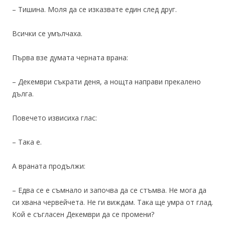
– Тишина. Моля да се изказвате един след друг.
Всички се умълчаха.
Първа взе думата черната врана:
– Декември съкрати деня, а нощта направи прекалено
дълга.
Повечето извисиха глас:
– Така е.
А враната продължи:
– Едва се е съмнало и започва да се стъмва. Не мога да
си хвана червейчета. Не ги виждам. Така ще умра от глад.
Кой е съгласен Декември да се промени?