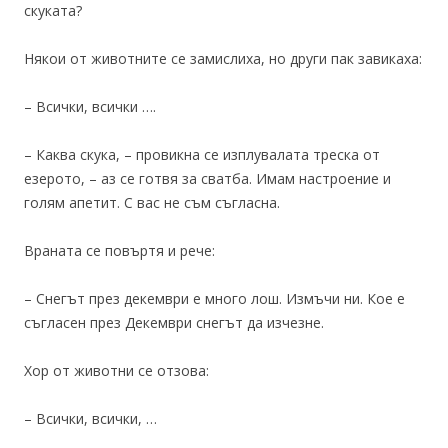
скуката?
Някои от животните се замислиха, но други пак завикаха:
– Всички, всички ….
– Каква скука, – провикна се изплувалата треска от
езерото, – аз се готвя за сватба. Имам настроение и
голям апетит. С вас не съм съгласна.
Враната се повъртя и рече:
– Снегът през декември е много лош. Измъчи ни. Кое е
съгласен през Декември снегът да изчезне.
Хор от животни се отзова:
– Всички, всички, …