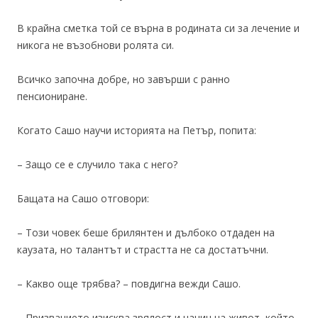
В крайна сметка той се върна в родината си за лечение и
никога не възобнови ролята си.
Всичко започна добре, но завърши с ранно
пенсиониране.
Когато Сашо научи историята на Петър, попита:
– Защо се е случило така с него?
Бащата на Сашо отговори:
– Този човек беше брилянтен и дълбоко отдаден на
каузата, но талантът и страстта не са достатъчни.
– Какво още трябва? – повдигна вежди Сашо.
– Призванието изисква зрялост и начин на живот, който