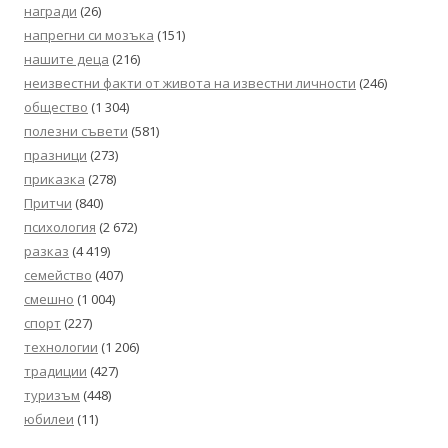
награди
(26)
напрегни си мозъка
(151)
нашите деца
(216)
неизвестни факти от живота на известни личности
(246)
общество
(1 304)
полезни съвети
(581)
празници
(273)
приказка
(278)
Притчи
(840)
психология
(2 672)
разказ
(4 419)
семейство
(407)
смешно
(1 004)
спорт
(227)
технологии
(1 206)
традиции
(427)
туризъм
(448)
юбилеи
(11)