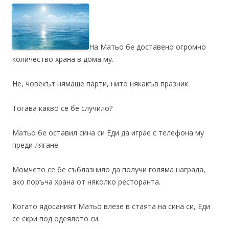
На Матьо бе доставено огромно
количество храна в дома му.
Не, човекът нямаше парти, нито някакъв празник.
Тогава какво се бе случило?
Матьо бе оставил сина си Еди да играе с телефона му
преди лягане.
Момчето се бе съблазнило да получи голяма награда,
ако поръча храна от няколко ресторанта.
Когато ядосаният Матьо влезе в стаята на сина си, Еди
се скри под одеялото си.