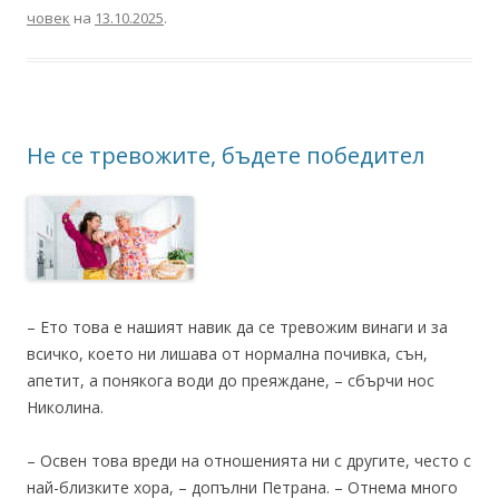
човек
на
13.10.2025
.
Не се тревожите, бъдете победител
– Ето това е нашият навик да се тревожим винаги и за
всичко, което ни лишава от нормална почивка, сън,
апетит, а понякога води до преяждане, – сбърчи нос
Николина.
– Освен това вреди на отношенията ни с другите, често с
най-близките хора, – допълни Петрана. – Отнема много