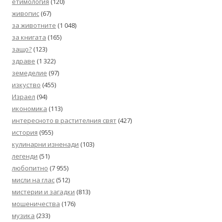
етимология
(120)
живопис
(67)
за животните
(1 048)
за книгата
(165)
защо?
(123)
здраве
(1 322)
земеделие
(97)
изкуство
(455)
Израел
(94)
икономика
(113)
интересното в растителния свят
(427)
история
(955)
кулинарни изненади
(103)
легенди
(51)
любопитно
(7 955)
мисли на глас
(512)
мистерии и загадки
(813)
мошеничества
(176)
музика
(233)