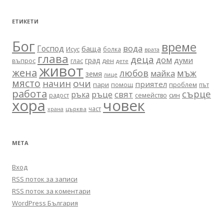
ЕТИКЕТИ
Бог
време
вода
Господ
баща
Исус
болка
врата
глава
деца
дом
думи
град
въпрос
глас
ден
дете
живот
жена
любов
мъж
майка
земя
лице
място
очи
начин
приятел
пари
помощ
проблем
път
работа
сърце
ръце
свят
ръка
син
радост
семейство
хора
човек
част
църква
храна
МЕТА
Вход
RSS поток за записи
RSS поток за коментари
WordPress България