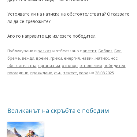
Устоявате ли на натиска на обстоятелствата? Отказвате
ли да се тревожите?
Ако го направите ще излезете победител.
Публикувано в
разказ
и отбелязано с
апетит
,
Библия
,
Бог
,
бреме
,
вежди
,
време
,
грижи
,
енергия
,
навик
,
натиск
,
нос
,
обстоятелства
,
организъм
,
отговор
,
отношения
,
победител
,
последици
,
преяждане
,
сън
,
тежест
,
хора
на
28.08.2025
.
Великанът на скръбта е победим