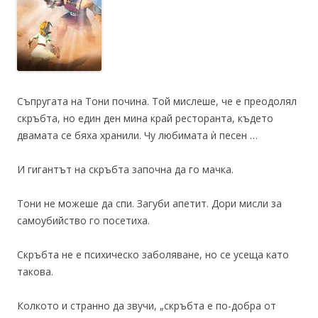
Съпругата на Тони почина. Той мислеше, че е преодолял
скръбта, но един ден мина край ресторанта, където
двамата се бяха хранили. Чу любимата ѝ песен …
И гигантът на скръбта започна да го мачка.
Тони не можеше да спи. Загуби апетит. Дори мисли за
самоубийство го посетиха.
Скръбта не е психическо заболяване, но се усеща като
такова.
Колкото и странно да звучи, „скръбта е по-добра от