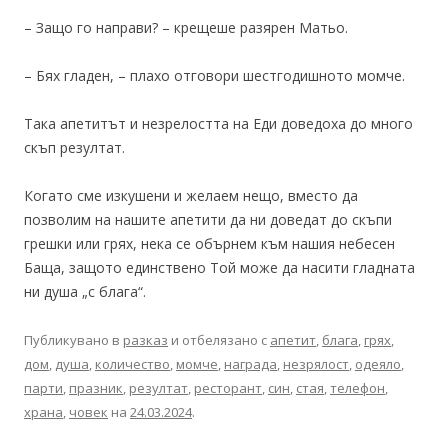
– Защо го направи? – крещеше разярен Матьо.
– Бях гладен, – плахо отговори шестгодишното момче.
Така апетитът и незрелостта на Еди доведоха до много
скъп резултат.
Когато сме изкушени и желаем нещо, вместо да
позволим на нашите апетити да ни доведат до скъпи
грешки или грях, нека се обърнем към нашия небесен
Баща, защото единствено Той може да насити гладната
ни душа „с блага“.
Публикувано в
разказ
и отбелязано с
апетит
,
блага
,
грях
,
дом
,
душа
,
количество
,
момче
,
награда
,
незрялост
,
одеяло
,
парти
,
празник
,
резултат
,
ресторант
,
син
,
стая
,
телефон
,
храна
,
човек
на
24.03.2024
.