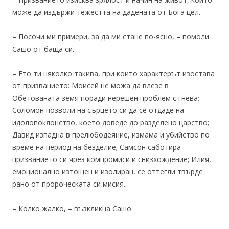
може да издържи тежестта на дадената от Бога цел.
– Посочи ми примери, за да ми стане по-ясно, – помоли
Сашо от баща си.
– Ето ти няколко такива, при които характерът изостава
от призванието: Моисей не можа да влезе в
Обетованата земя поради нерешен проблем с гнева;
Соломон позволи на сърцето си да се отдаде на
идолопоклонство, което доведе до разделено царство;
Давид изпадна в прелюбодеяние, измама и убийство по
време на период на безделие; Самсон саботира
призванието си чрез компромиси и снизхождение; Илия,
емоционално изтощен и изолиран, се оттегли твърде
рано от пророческата си мисия.
– Колко жалко, – възкликна Сашо.