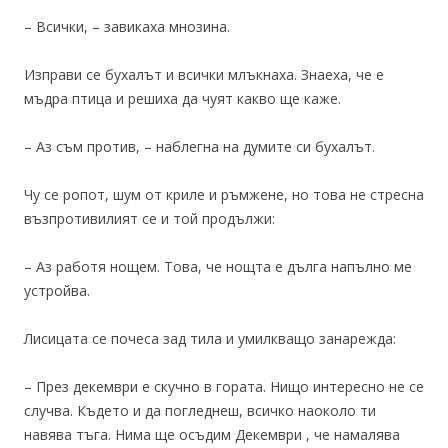
– Всички, – завикаха мнозина.
Изправи се бухалът и всички млъкнаха. Знаеха, че е
мъдра птица и решиха да чуят какво ще каже.
– Аз съм против, – наблегна на думите си бухалът.
Чу се ропот, шум от криле и ръмжене, но това не стресна
възпротивилият се и той продължи:
– Аз работя нощем. Това, че нощта е дълга напълно ме
устройва.
Лисицата се почеса зад тила и умилкващо занарежда:
– През декември е скучно в гората. Нищо интересно не се
случва. Където и да погледнеш, всичко наоколо ти
навява тъга. Нима ще осъдим Декември , че намалява