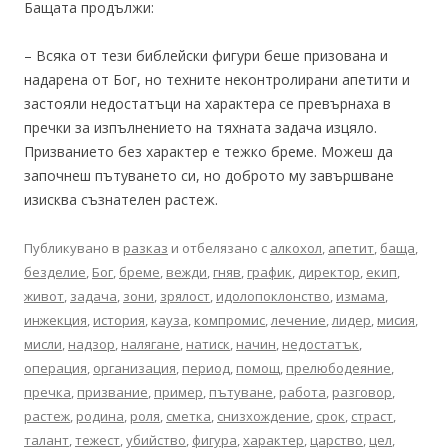
Бащата продължи:
– Всяка от тези библейски фигури беше призована и
надарена от Бог, но техните неконтролирани апетити и
застояли недостатъци на характера се превърнаха в
пречки за изпълнението на тяхната задача изцяло.
Призванието без характер е тежко бреме. Можеш да
започнеш пътуването си, но доброто му завършване
изисква съзнателен растеж.
Публикувано в
разказ
и отбелязано с
алкохол
,
апетит
,
баща
,
безделие
,
Бог
,
бреме
,
вежди
,
гняв
,
график
,
директор
,
екип
,
живот
,
задача
,
зони
,
зрялост
,
идолопоклонство
,
измама
,
инжекция
,
история
,
кауза
,
компромис
,
лечение
,
лидер
,
мисия
,
мисли
,
надзор
,
налягане
,
натиск
,
начин
,
недостатък
,
операция
,
организация
,
период
,
помощ
,
прелюбодеяние
,
пречка
,
призвание
,
пример
,
пътуване
,
работа
,
разговор
,
растеж
,
родина
,
роля
,
сметка
,
снизхождение
,
срок
,
страст
,
талант
,
тежест
,
убийство
,
фигура
,
характер
,
царство
,
цел
,