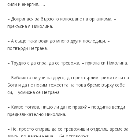
сили и енергия……
– Допринася за бързото износване на организма, –
прекъсна я Николина.
– А също така води до много други последици, –
потвърди Петрана.
– Трудно е да спра, да се тревожа, – призна си Николина.
– Библията ни учи на друго, да прехвърлим грижите си на
Бога и да не носим тежестта на това бреме върху себе
си, – усмихна се Петрана.
– Какво тогава, нищо ли да не правя? – повдигна вежди
предизвикателно Николина.
– Не, просто спираш да се тревожиш и отделиш време за
други, по-важни неща, – бе отговорът.