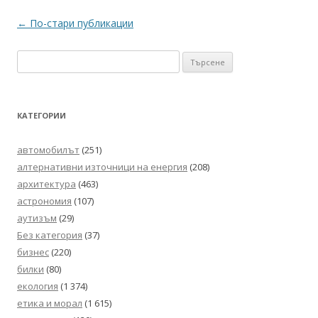
Навигация
←
По-стари публикации
в
Търсене
публикациите
за:
КАТЕГОРИИ
автомобилът
(251)
алтернативни източници на енергия
(208)
архитектура
(463)
астрономия
(107)
аутизъм
(29)
Без категория
(37)
бизнес
(220)
билки
(80)
екология
(1 374)
етика и морал
(1 615)