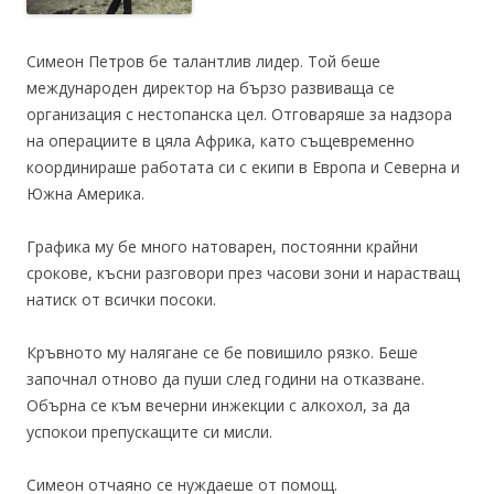
Симеон Петров бе талантлив лидер. Той беше
международен директор на бързо развиваща се
организация с нестопанска цел. Отговаряше за надзора
на операциите в цяла Африка, като същевременно
координираше работата си с екипи в Европа и Северна и
Южна Америка.
Графика му бе много натоварен, постоянни крайни
срокове, късни разговори през часови зони и нарастващ
натиск от всички посоки.
Кръвното му налягане се бе повишило рязко. Беше
започнал отново да пуши след години на отказване.
Обърна се към вечерни инжекции с алкохол, за да
успокои препускащите си мисли.
Симеон отчаяно се нуждаеше от помощ.