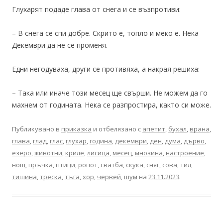
Глухарят подаде глава от снега и се възпротиви:
– В снега се спи добре. Скрито е, топло и меко е. Нека
Декември да не се променя.
Едни негодуваха, други се противяха, а накрая решиха:
– Така или иначе този месец ще свърши. Не можем да го
махнем от годината. Нека се разпростира, както си може.
Публикувано в
приказка
и отбелязано с
апетит
,
бухал
,
врана
,
глава
,
глад
,
глас
,
глухар
,
година
,
декември
,
ден
,
дума
,
дърво
,
езеро
,
животни
,
криле
,
лисица
,
месец
,
мнозина
,
настроение
,
нощ
,
пръчка
,
птици
,
ропот
,
сватба
,
скука
,
сняг
,
сова
,
тил
,
тишина
,
треска
,
тъга
,
хор
,
червей
,
шум
на
23.11.2023
.