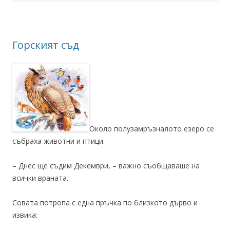
Горският съд
Около полузамръзналото езеро се
събраха животни и птици.
– Днес ще съдим Декември, – важно съобщаваше на
всички враната.
Совата потропа с една пръчка по близкото дърво и
извика: